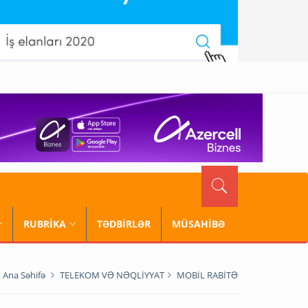
RUBRİKA
TƏDBİRLƏR
MÜSAHİBƏ
Ana Səhifə
TELEKOM VƏ NƏQLİYYAT
MOBİL RABİTƏ