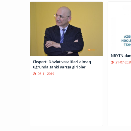
NRYTN-dən s
Ekspert: Dövlət vəsaitləri almaq
21-07-202
uğrunda sanki yarışa giriblər
06-11-2019