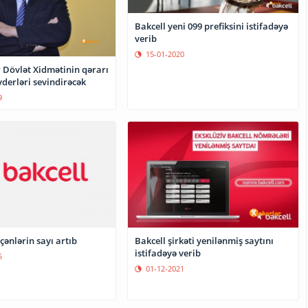
Bakcell yeni 099 prefiksini istifadəyə
verib
15-01-2020
 Dövlət Xidmətinin qərarı
derləri sevindirəcək
9
Bakcell şirkəti yenilənmiş saytını
eçənlərin sayı artıb
istifadəyə verib
5
01-12-2021