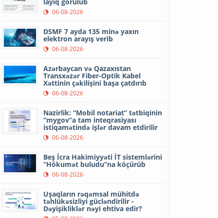
layiq görülüb
06-08-2026
DSMF 7 ayda 135 minə yaxın
elektron arayış verib
06-08-2026
Azərbaycan və Qazaxıstan
Transxəzər Fiber-Optik Kabel
Xəttinin çəkilişini başa çatdırıb
06-08-2026
Nazirlik: “Mobil notariat” tətbiqinin
“mygov”a tam inteqrasiyası
istiqamətində işlər davam etdirilir
06-08-2026
Beş İcra Hakimiyyəti İT sistemlərini
“Hökumət buludu”na köçürüb
06-08-2026
Uşaqların rəqəmsal mühitdə
təhlükəsizliyi gücləndirilir -
Dəyişikliklər nəyi ehtiva edir?