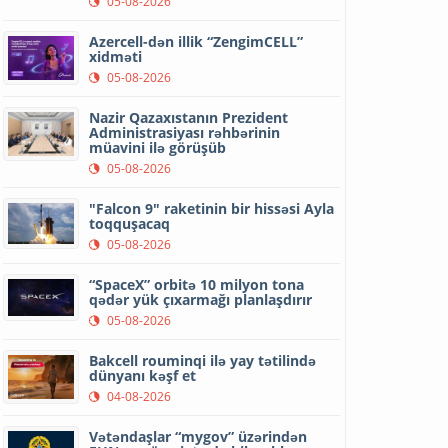
05-08-2026
Azercell-dən illik “ZengimCELL”
xidməti
05-08-2026
Nazir Qazaxıstanın Prezident
Administrasiyası rəhbərinin
müavini ilə görüşüb
05-08-2026
"Falcon 9" raketinin bir hissəsi Ayla
toqquşacaq
05-08-2026
“SpaceX” orbitə 10 milyon tona
qədər yük çıxarmağı planlaşdırır
05-08-2026
Bakcell rouminqi ilə yay tətilində
dünyanı kəşf et
04-08-2026
Vətəndaşlar “mygov” üzərindən