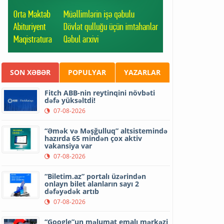
SON XƏBƏR
POPULYAR
YAZARLAR
Fitch ABB-nin reytinqini növbəti
dəfə yüksəltdi!
07-08-2026
“Əmək və Məşğulluq” altsistemində
hazırda 65 mindən çox aktiv
vakansiya var
07-08-2026
“Biletim.az” portalı üzərindən
onlayn bilet alanların sayı 2
dəfəyədək artıb
07-08-2026
“Google”un məlumat emalı mərkəzi