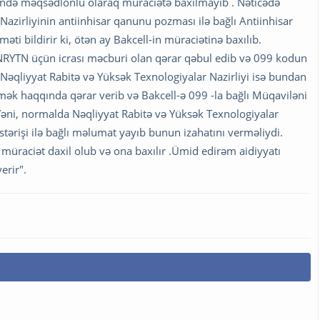
ində məqsədlönlü olaraq müraciətə baxılmayıb . Nəticədə
Nazirliyinin antiinhisar qanunu pozması ilə bağlı Antiinhisar
ti bildirir ki, ötən ay Bakcell-in müraciətinə baxılıb.
RYTN üçün icrası məcburi olan qərar qəbul edib və 099 kodun
Nəqliyyat Rabitə və Yüksək Texnologiyalar Nazirliyi isə bundan
rmək haqqında qərar verib və Bakcell-ə 099 -la bağlı Müqaviləni
 Yəni, normalda Nəqliyyat Rabitə və Yüksək Texnologiyalar
stərişi ilə bağlı məlumat yayıb bunun izahatını verməliydi.
 müraciət daxil olub və ona baxılır .Ümid edirəm aidiyyatı
erir".