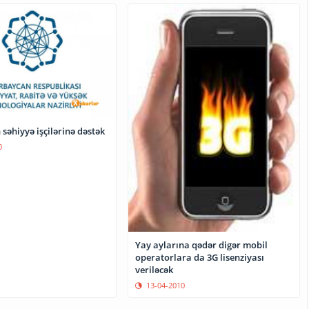
əhiyyə işçilərinə dəstək
0
Yay aylarına qədər digər mobil
operatorlara da 3G lisenziyası
veriləcək
13-04-2010