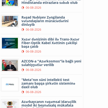
Hindistanda etirazlara səbəb olub
06-08-2026
Rəşad Nəbiyev Zəngilanda
vətəndaşların müraciətlərini
dinləyib
06-08-2026
Xəzər dənizinin dibi ilə Trans-Xəzər
Fiber-Optik Kabel Xəttinin çəkilişi
başa çatıb
06-08-2026
AZCON-a "Azərkosmos"la bağlı yeni
səlahiyyətlər verilib
06-08-2026
“Meta”nın süni intellekti test
zamanı başqa şirkətin sisteminə
daxil olub
06-08-2026
Azərbaycanın rəqəmsal idarəçilik
model iki beynəlxalq mükafata