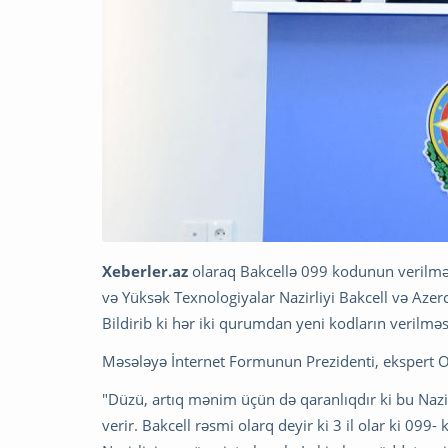
Xeberler.az
olaraq Bakcellə 099 kodunun verilməs
və Yüksək Texnologiyalar Nazirliyi Bakcell və Azerc
Bildirib ki hər iki qurumdan yeni kodların verilməsi
Məsələyə İnternet Formunun Prezidenti, ekspert 
"Düzü, artıq mənim üçün də qaranlıqdır ki bu Nazil
verir. Bakcell rəsmi olarq deyir ki 3 il olar ki 099