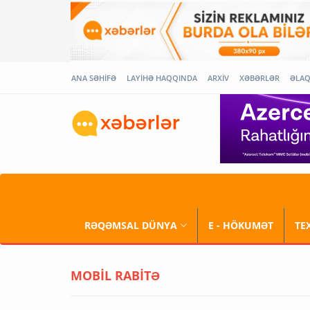
ANA SƏHİFƏ
LAYİHƏ HAQQINDA
ARXİV
XƏBƏRLƏR
ƏLA
RƏQƏMSAL DÜNYA
E - HÖKUMƏT
TE
MOBİL RABİTƏ