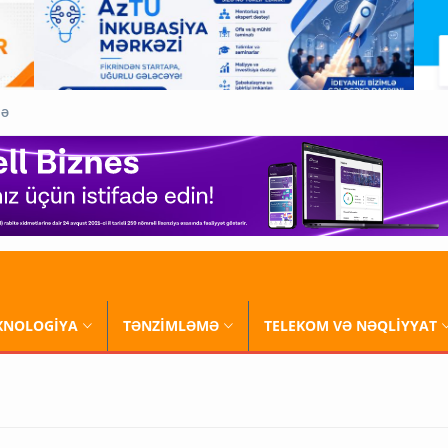
QƏ
XNOLOGİYA
TƏNZİMLƏMƏ
TELEKOM VƏ NƏQLİYYAT