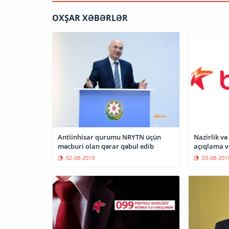
OXŞAR XƏBƏRLƏR
Antiinhisar qurumu NRYTN üçün
Nazirlik və
məcburi olan qərar qəbul edib
açıqlama v
02-08-2019
03-08-201