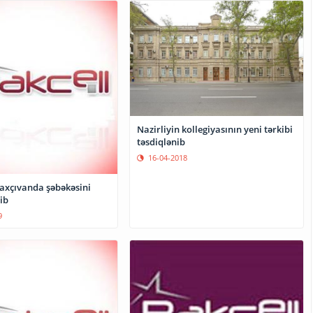
Nazirliyin kollegiyasının yeni tərkibi
təsdiqlənib
16-04-2018
Naxçıvanda şəbəkəsini
ib
9