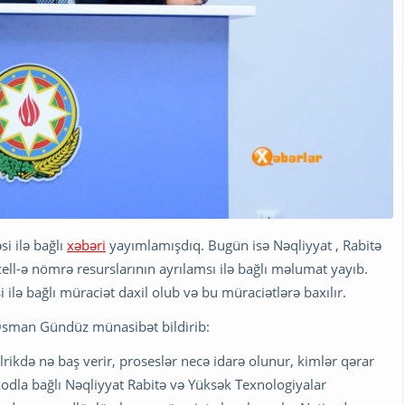
i ilə bağlı
xəbəri
yayımlamışdıq. Bugün isə Nəqliyyat , Rabitə
ell-ə nömrə resurslarının ayrılamsı ilə bağlı məlumat yayıb.
 ilə bağlı müraciət daxil olub və bu müraciətlərə baxılır.
Osman Gündüz münasibət bildirib:
rikdə nə baş verir, proseslər necə idarə olunur, kimlər qərar
- kodla bağlı Nəqliyyat Rabitə və Yüksək Texnologiyalar