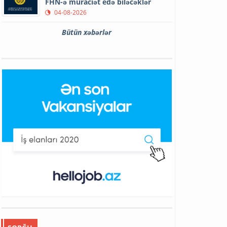
FHN-ə müraciət edə biləcəklər
04-08-2026
Bütün xəbərlər