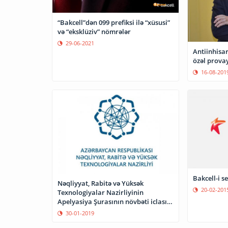
“Bakcell”dən 099 prefiksi ilə “xüsusi”
və “eksklüziv” nömrələr
29-06-2021
Antiinhisar
özəl provay
16-08-201
Bakcell-i s
Nəqliyyat, Rabitə və Yüksək
20-02-201
Texnologiyalar Nazirliyinin
Apelyasiya Şurasının növbəti iclası
keçirilib
30-01-2019