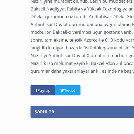
Nazirliyinə müraciət olunub. Lakin bu müddət ərz
Bakcell Nəqliyyat Rabitə və Yüksək Texnologiyalar 
Dövlət qurumuna üz tutuib. Antiinhisar Dövlət Xidmə
Antiinhisar Dövlət qurumu qanuna uyğun olaraq N
məcburən Bakcell-ə verilməsi üçün göstəriş verib. 
sonra, tam əksinə, tələsik Azercell-ə 010 kodu ve
ləngidib ki digəri bazarda üstünlük qazana bilsin.
Nazirliyi Antiinhisar Dövlət Xidmətinin məcburi gö
Nazirlik isə məlumat yayıb ki Bakcell-dən 3 il öncə
qurumlar daha yaxşı anlayarlar ki, əslində nə baş v
Paylaş
Tweet
ŞƏRHLƏR