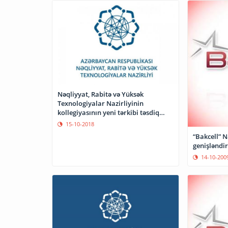
Nəqliyyat, Rabitə və Yüksək
Texnologiyalar Nazirliyinin
kollegiyasının yeni tərkibi təsdiq
edilib
15-10-2018
“Bakcell” 
genişləndir
14-10-200