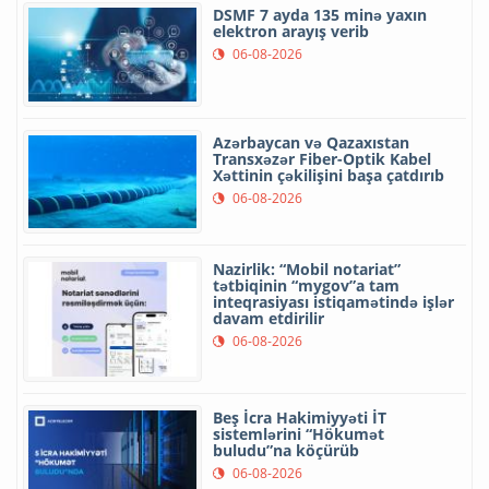
DSMF 7 ayda 135 minə yaxın
elektron arayış verib
06-08-2026
Azərbaycan və Qazaxıstan
Transxəzər Fiber-Optik Kabel
Xəttinin çəkilişini başa çatdırıb
06-08-2026
Nazirlik: “Mobil notariat”
tətbiqinin “mygov”a tam
inteqrasiyası istiqamətində işlər
davam etdirilir
06-08-2026
Beş İcra Hakimiyyəti İT
sistemlərini “Hökumət
buludu”na köçürüb
06-08-2026