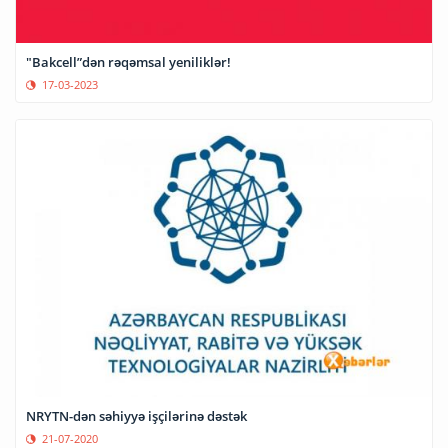
"Bakcell”dən rəqəmsal yeniliklər!
17-03-2023
NRYTN-dən səhiyyə işçilərinə dəstək
21-07-2020