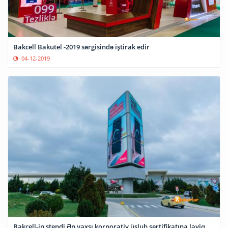
Bakcell Bakutel -2019 sərgisində iştirak edir
04-12-2019
Bakcell-in stendi Ən yaxşı korporativ üslub sertifikatına layiq