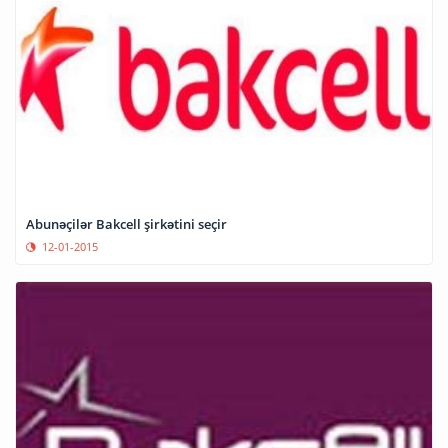
Abunəçilər Bakcell şirkətini seçir
12-01-2015