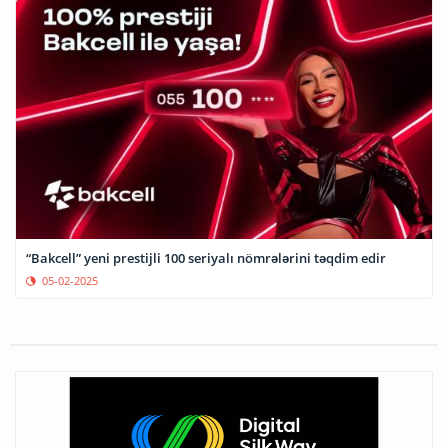
“Bakcell” yeni prestijli 100 seriyalı nömrələrini təqdim edir
05-02-2025