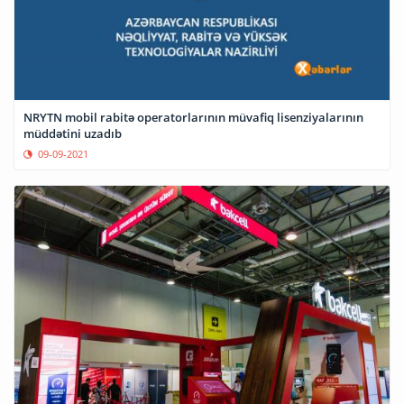
NRYTN mobil rabitə operatorlarının müvafiq lisenziyalarının
müddətini uzadıb
09-09-2021