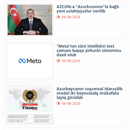
AZCON-a "Azərkosmos"la bağlı
yeni səlahiyyətlər verilib
06-08-2026
“Meta”nın süni intellekti test
zamanı başqa şirkətin sisteminə
daxil olub
06-08-2026
Azərbaycanın rəqəmsal idarəçilik
model iki beynəlxalq mükafata
layiq görülüb
06-08-2026