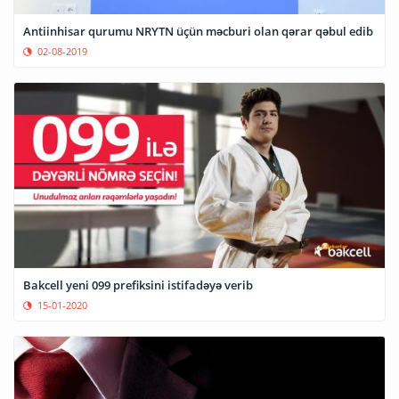
Antiinhisar qurumu NRYTN üçün məcburi olan qərar qəbul edib
02-08-2019
Bakcell yeni 099 prefiksini istifadəyə verib
15-01-2020