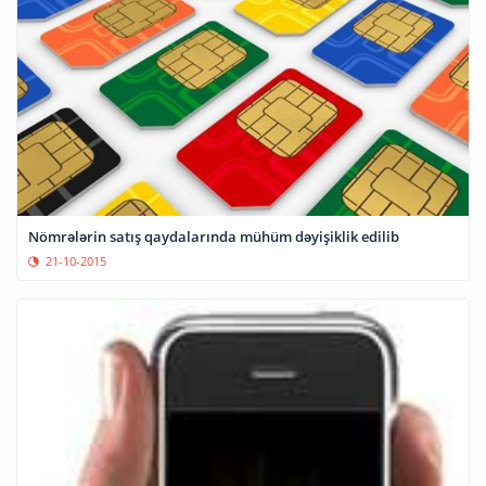
Nömrələrin satış qaydalarında mühüm dəyişiklik edilib
21-10-2015