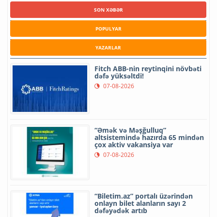
SON XƏBƏR
POPULYAR
YAZARLAR
Fitch ABB-nin reytinqini növbəti
dəfə yüksəltdi!
07-08-2026
“Əmək və Məşğulluq”
altsistemində hazırda 65 mindən
çox aktiv vakansiya var
07-08-2026
“Biletim.az” portalı üzərindən
onlayn bilet alanların sayı 2
dəfəyədək artıb