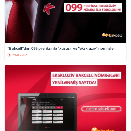
“Bakcell”dən 099 prefiksi ilə “xüsusi” və “eksklüziv” nömrələr
29-06-2021