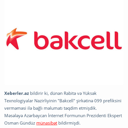
Xeberler.az
bildirir ki, dünən Rabitə və Yüksək
Texnologiyalar Nazirliyinin "Bakcell" şirkətinə 099 prefiksini
verməməsi ilə bağlı məlumatı təqdim etmişdik.
Məsələyə Azərbaycan İnternet Formunun Prezidenti Ekspert
Osman Gündüz
münasibət
bildirmişdi.