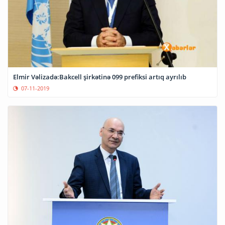
Elmir Vəlizadə:Bakcell şirkətinə 099 prefiksi artıq ayrılıb
07-11-2019