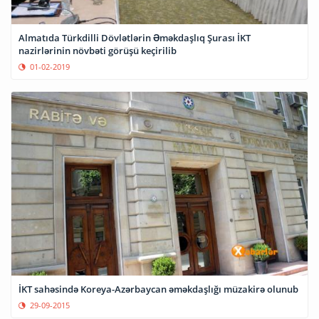
Almatıda Türkdilli Dövlətlərin Əməkdaşlıq Şurası İKT
nazirlərinin növbəti görüşü keçirilib
01-02-2019
İKT sahəsində Koreya-Azərbaycan əməkdaşlığı müzakirə olunub
29-09-2015