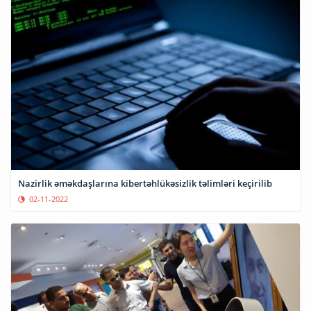
Nazirlik əməkdaşlarına kibertəhlükəsizlik təlimləri keçirilib
02-11-2022