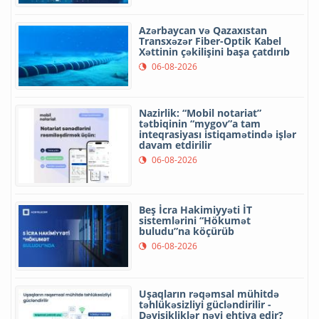
Azərbaycan və Qazaxıstan
Transxəzər Fiber-Optik Kabel
Xəttinin çəkilişini başa çatdırıb
06-08-2026
Nazirlik: “Mobil notariat”
tətbiqinin “mygov”a tam
inteqrasiyası istiqamətində işlər
davam etdirilir
06-08-2026
Beş İcra Hakimiyyəti İT
sistemlərini “Hökumət
buludu”na köçürüb
06-08-2026
Uşaqların rəqəmsal mühitdə
təhlükəsizliyi gücləndirilir -
Dəyişikliklər nəyi ehtiva edir?