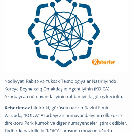
Nəqliyyat, Rabitə və Yüksək Texnologiyalar Nazirliyində
Koreya Beynəlxalq Əməkdaşlıq Agentliyinin (KOICA)
Azərbaycan nümayəndəliyinin rəhbərliyi ilə görüş keçirilib.
Xeberler.az
bildirir ki, görüşdə nazir müavini Elmir
Vəlizadə, “KOICA” Azərbaycan nümayəndəliyinin ölkə üzrə
direktoru Park Kumok və digər nümayəndələr iştirak ediblər.
Tədbirdə nazirlik ilə “KOICA” arasında mövcud uğurlu