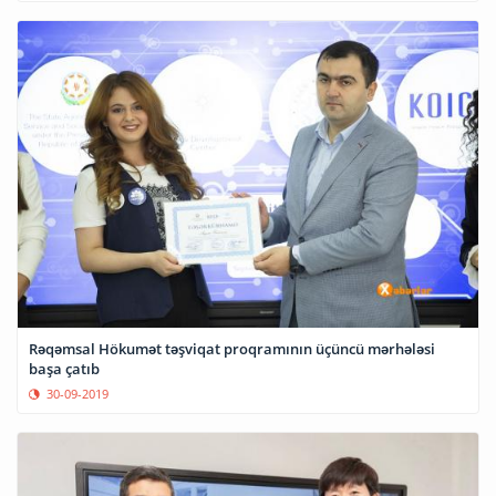
Rəqəmsal Hökumət təşviqat proqramının üçüncü mərhələsi
başa çatıb
30-09-2019