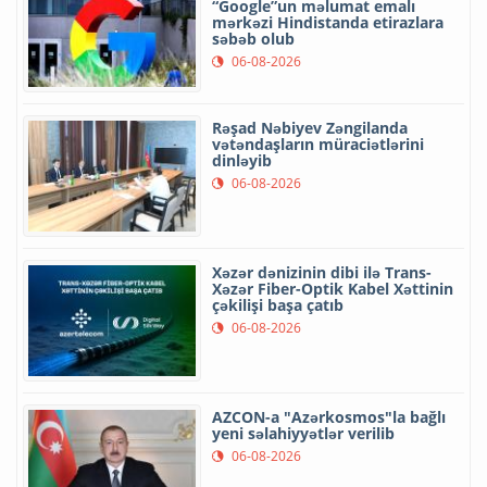
“Google”un məlumat emalı
mərkəzi Hindistanda etirazlara
səbəb olub
06-08-2026
Rəşad Nəbiyev Zəngilanda
vətəndaşların müraciətlərini
dinləyib
06-08-2026
Xəzər dənizinin dibi ilə Trans-
Xəzər Fiber-Optik Kabel Xəttinin
çəkilişi başa çatıb
06-08-2026
AZCON-a "Azərkosmos"la bağlı
yeni səlahiyyətlər verilib
06-08-2026