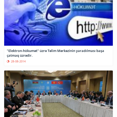
"Elektron-hökumət" üzrə Təlim Mərkəzinin yaradılması başa
çatmaq üzrədir.
28-08-2014