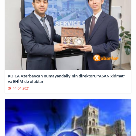
KOICA Azərbaycan nümayəndəliyinin direktoru “ASAN xidmət”
və EHİM-də olublar
14-04-2021