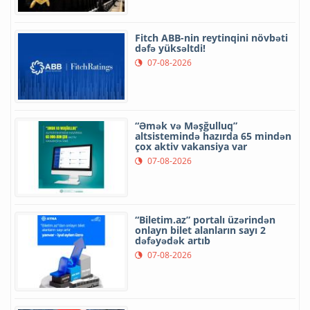
Fitch ABB-nin reytinqini növbəti
dəfə yüksəltdi!
07-08-2026
“Əmək və Məşğulluq”
altsistemində hazırda 65 mindən
çox aktiv vakansiya var
07-08-2026
“Biletim.az” portalı üzərindən
onlayn bilet alanların sayı 2
dəfəyədək artıb
07-08-2026