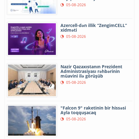
05-08-2026
Azercell-dən illik “ZengimCELL”
xidməti
05-08-2026
Nazir Qazaxıstanın Prezident
Administrasiyası rəhbərinin
müavini ilə görüşüb
05-08-2026
"Falcon 9" raketinin bir hissəsi
Ayla toqquşacaq
05-08-2026