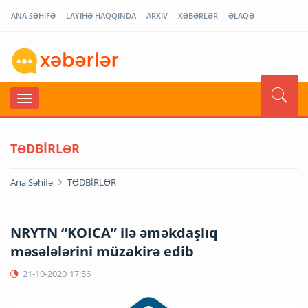
ANA SƏHİFƏ
LAYİHƏ HAQQINDA
ARXİV
XƏBƏRLƏR
ƏLAQƏ
TƏDBİRLƏR
Ana Səhifə
TƏDBİRLƏR
NRYTN “KOICA” ilə əməkdaşlıq
məsələlərini müzakirə edib
21-10-2020
17:56