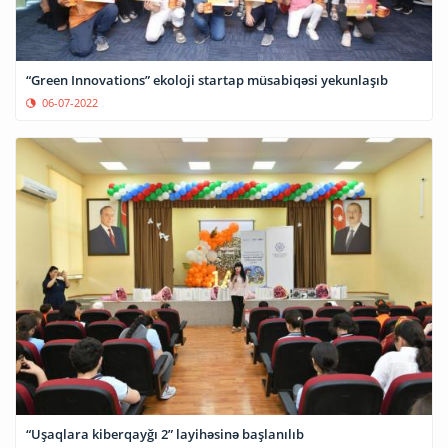
“Green Innovations” ekoloji startap müsabiqəsi yekunlaşıb
06-07-2022
“Uşaqlara kiberqayğı 2” layihəsinə başlanılıb