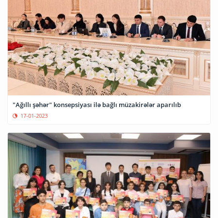
"Ağıllı şəhər" konsepsiyası ilə bağlı müzakirələr aparılıb
17-01-2023