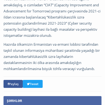
əməkdaşlıq, o cümlədən “CIAT” (Capacity Improvement and
Advancement for Tomorrow) proqramı çərçivəsində 2021-ci
ildən icrasına başlanılacaq “Kibertəhlükəsizlik üzrə
potensialın gücləndirilməsi 2021-2023” (Cyber security
capacity building) layihəsi ilə bağlı məsələlər və perspektiv
istiqamətlər müzakirə olunub.
Hazırda ölkəmizin Ermənistan və erməni lobbisi tərəfindən
təşkil olunan informasiya müharibəsi şəraitində yaşadığı bir
zamanda kibertəhlükəsizlik üzrə layihələrin
dəstəklənməsinin iki ölkə arasında əməkdaşlığın
möhkəmləndirilməsinə böyük töhfə verəcəyi vurğulanıb.
Paylaş
Tweet
ŞƏRHLƏR