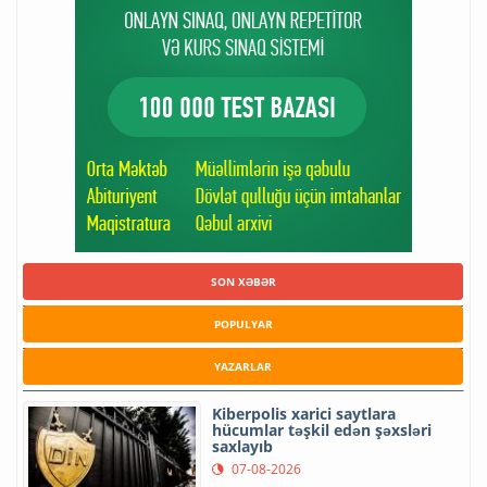
SON XƏBƏR
POPULYAR
YAZARLAR
Kiberpolis xarici saytlara
hücumlar təşkil edən şəxsləri
saxlayıb
07-08-2026