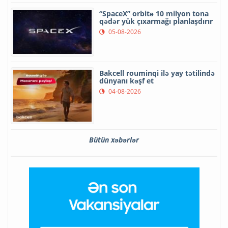
“SpaceX” orbitə 10 milyon tona
qədər yük çıxarmağı planlaşdırır
05-08-2026
Bakcell rouminqi ilə yay tətilində
dünyanı kəşf et
04-08-2026
Bütün xəbərlər