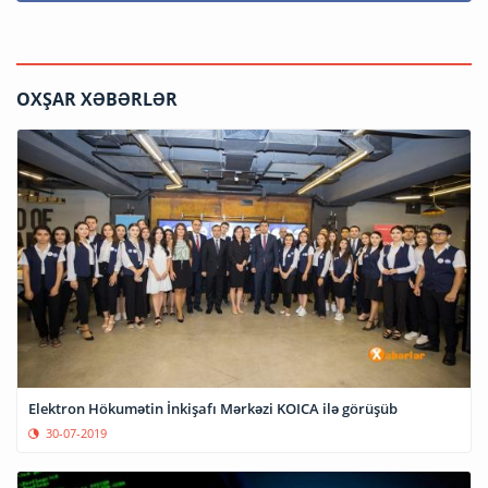
OXŞAR XƏBƏRLƏR
Elektron Hökumətin İnkişafı Mərkəzi KOICA ilə görüşüb
30-07-2019