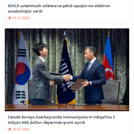
KOICA aztəminatlı ailələrə və şəhid uşaqlarına elektron
avadanlıqlar verib
07-12-2020
Cənubi Koreya Azərbaycanda innovasiyaların inkişafına 2
milyon ABŞ dolları dəyərində qrant ayırdı
20-07-2022