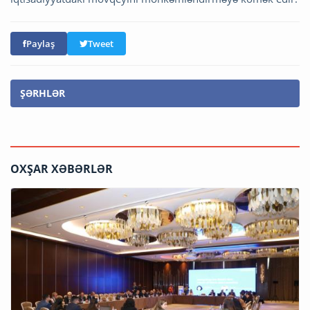
Paylaş
Tweet
ŞƏRHLƏR
OXŞAR XƏBƏRLƏR