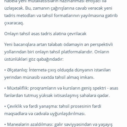
habelə yeni mütəxəssislərin hazırlanması ehtiyacı ilə
üzləşəcək. Bu, zamanın çağırışlarına cavab verəcək yeni
tədris metodları və təhsil formatlarının yayılmasına gətirib
çıxaracaq.
Onlayn təhsil əsas tədris alətinə çevriləcək
Yeni bacarıqlara artan tələbatı ödəməyin ən perspektivli
yollarından biri onlayn təhsil platformalarıdır. Onların
üstünlükləri göz qabağındadır:
• Əlçatanlıq: İnternetə çıxış olduqda dünyanın istənilən
yerindən münasib vaxtda təhsil almaq imkanı.
• Müxtəliflik: proqramların və kursların geniş spektri - əsas
fənlərdən tutmuş yüksək ixtisaslaşmış sahələrə qədər.
• Çeviklik və fərdi yanaşma: təhsil prosesinin fərdi
məqsədlərə və cədvələ uyğunlaşdırılması.
• Maneələrin azaldılması: gəlir səviyyəsindən və yaşayış