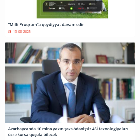
“Milli Proqram”a qeydiyyat davam edir
13-08-2025
Azərbaycanda 10 minə yaxın şəxs ödənişsiz 4Sİ texnologiyaları
üzrə kursa qoşula biləcək