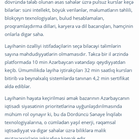
dövründə tələb olunan əsas sahələr üzrə pulsuz kurslar keçə
bilərlər: süni intellekt, böyük verilənlər, məlumatların təhlili,
blokçeyn texnologiyaları, bulud hesablamaları,
proqramlaşdırma dilləri, karyera və dil bacarıqları, həmçinin
onlarla digər sahə.
Layihənin özəlliyi istifadəçilərin seçə biləcəyi təlimlərin
sayına məhdudiyyətlərin olmamasıdır. Təkcə bir il ərzində
platformada 10 min Azərbaycan vətəndaşı qeydiyyatdan
keçib. Ümumilikdə layihə iştirakçıları 32 min saatlıq kursları
bitirib və beynəlxalq sistemlərdə tanınan 4,2 min sertifikat
əldə ediblər.
Layihənin həyata keçirilməsi əmək bazarının Azərbaycanın
iqtisadi siyasətinin prioritetlərinə uyğunlaşdırılmasında
mühüm rol oynayır ki, bu da Dördüncü Sənaye İnqilabı
texnologiyalarına, o cümlədən yaşıl enerji, rəqəmsal
iqtisadiyyat və digər sahələr üzrə biliklərə malik
mütəxəssislərin inkişafına kömək edir.