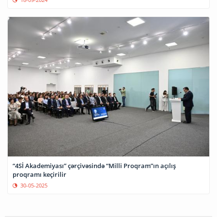
“4Sİ Akademiyası” çərçivəsində “Milli Proqram”ın açılış
proqramı keçirilir
30-05-2025