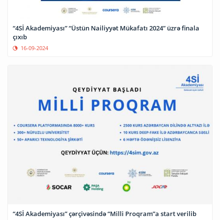
“4Sİ Akademiyası” “Üstün Nailiyyət Mükafatı 2024” üzrə finala
çıxıb
16-09-2024
“4Sİ Akademiyası” çərçivəsində “Milli Proqram”a start verilib