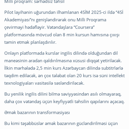
Milli proqram: sərhədsiz təhsil
Pilot layihənin uğurundan ilhamlanan 4SİM 2025-ci ildə “4Sİ
Akademiyası”nı genişləndirərək onu Milli Proqrama
çevirməyi hədəfləyir. Vətəndaşlara “Coursera”
platformasında mövcud olan 8 min kursun hamısına çıxışı
təmin etmək planlaşdırılır.
Onlayn platformada kurslar ingilis dilində olduğundan dil
maneəsinin aradan qaldırılmasına xüsusi diqqət yetiriləcək.
İlkin mərhələdə 2,5 min kurs Azərbaycan dilində subtitrlərlə
təqdim ediləcək, ən çox tələbat olan 20 kurs isə süni intellekt
texnologiyaları vasitəsilə səsləndiriləcək.
Bu yenilik ingilis dilini bilmə səviyyəsindən asılı olmayaraq,
daha çox vətəndaş üçün keyfiyyətli təhsilin qapılarını açacaq.
Əmək bazarının transformasiyası
Bu kimi təşəbbüslər əmək bazarının gücləndirilməsi üçün