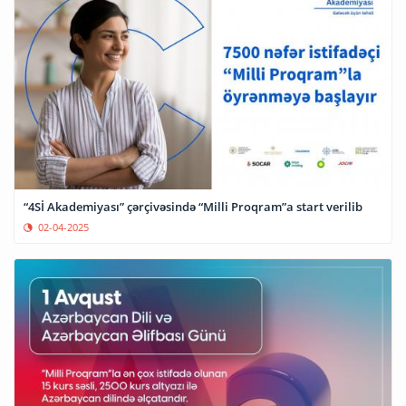
“4Sİ Akademiyası” çərçivəsində “Milli Proqram”a start verilib
02-04-2025