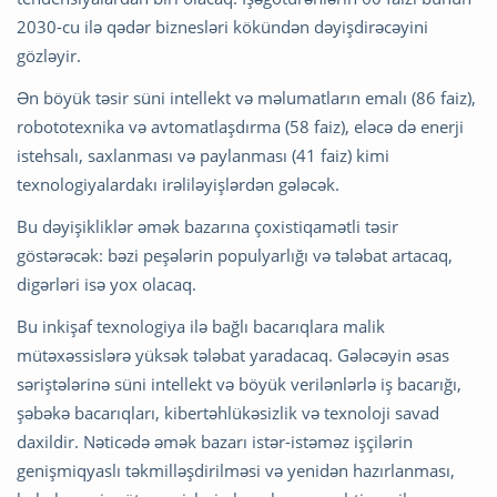
2030-cu ilə qədər biznesləri kökündən dəyişdirəcəyini
gözləyir.
Ən böyük təsir süni intellekt və məlumatların emalı (86 faiz),
robototexnika və avtomatlaşdırma (58 faiz), eləcə də enerji
istehsalı, saxlanması və paylanması (41 faiz) kimi
texnologiyalardakı irəliləyişlərdən gələcək.
Bu dəyişikliklər əmək bazarına çoxistiqamətli təsir
göstərəcək: bəzi peşələrin populyarlığı və tələbat artacaq,
digərləri isə yox olacaq.
Bu inkişaf texnologiya ilə bağlı bacarıqlara malik
mütəxəssislərə yüksək tələbat yaradacaq. Gələcəyin əsas
səriştələrinə süni intellekt və böyük verilənlərlə iş bacarığı,
şəbəkə bacarıqları, kibertəhlükəsizlik və texnoloji savad
daxildir. Nəticədə əmək bazarı istər-istəməz işçilərin
genişmiqyaslı təkmilləşdirilməsi və yenidən hazırlanması,