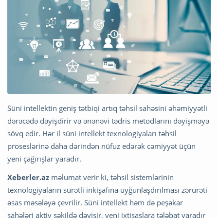
Süni intellektin geniş tətbiqi artıq təhsil sahəsini əhəmiyyətli
dərəcədə dəyişdirir və ənənəvi tədris metodlarını dəyişməyə
sövq edir. Hər il süni intellekt texnologiyaları təhsil
proseslərinə daha dərindən nüfuz edərək cəmiyyət üçün
yeni çağırışlar yaradır.
Xeberler.az
məlumat verir ki, təhsil sistemlərinin
texnologiyaların sürətli inkişafına uyğunlaşdırılması zərurəti
əsas məsələyə çevrilir. Süni intellekt həm də peşəkar
sahələri aktiv şəkildə dəyişir, yeni ixtisaslara tələbat yaradır