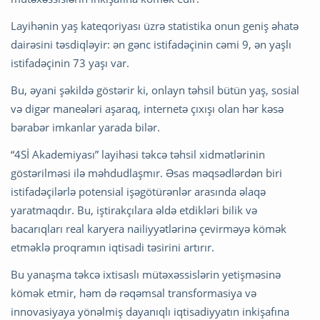
Layihənin yaş kateqoriyası üzrə statistika onun geniş əhatə
dairəsini təsdiqləyir: ən gənc istifadəçinin cəmi 9, ən yaşlı
istifadəçinin 73 yaşı var.
Bu, əyani şəkildə göstərir ki, onlayn təhsil bütün yaş, sosial
və digər maneələri aşaraq, internetə çıxışı olan hər kəsə
bərabər imkanlar yarada bilər.
“4Sİ Akademiyası” layihəsi təkcə təhsil xidmətlərinin
göstərilməsi ilə məhdudlaşmır. Əsas məqsədlərdən biri
istifadəçilərlə potensial işəgötürənlər arasında əlaqə
yaratmaqdır. Bu, iştirakçılara əldə etdikləri bilik və
bacarıqları real karyera nailiyyətlərinə çevirməyə kömək
etməklə proqramın iqtisadi təsirini artırır.
Bu yanaşma təkcə ixtisaslı mütəxəssislərin yetişməsinə
kömək etmir, həm də rəqəmsal transformasiya və
innovasiyaya yönəlmiş dayanıqlı iqtisadiyyatın inkişafına