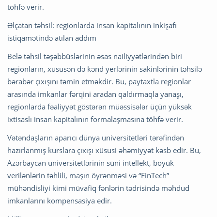
töhfə verir.
Əlçatan təhsil: regionlarda insan kapitalının inkişafı
istiqamətində atılan addım
Belə təhsil təşəbbüslərinin əsas nailiyyətlərindən biri
regionların, xüsusən də kənd yerlərinin sakinlərinin təhsilə
bərabər çıxışını təmin etməkdir. Bu, paytaxtla regionlar
arasında imkanlar fərqini aradan qaldırmaqla yanaşı,
regionlarda fəaliyyət göstərən müəssisələr üçün yüksək
ixtisaslı insan kapitalının formalaşmasına töhfə verir.
Vətəndaşların aparıcı dünya universitetləri tərəfindən
hazırlanmış kurslara çıxışı xüsusi əhəmiyyət kəsb edir. Bu,
Azərbaycan universitetlərinin süni intellekt, böyük
verilənlərin təhlili, maşın öyrənməsi və “FinTech”
mühəndisliyi kimi müvafiq fənlərin tədrisində məhdud
imkanlarını kompensasiya edir.