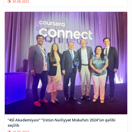
30-08-2023
“4Sİ Akademiyası” “Üstün Nailiyyət Mükafatı 2024”ün qalibi
seçilib
18-09-2024