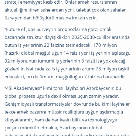
strateji əhəmiyyət kəsb edir. Onlar əmək resurslarının
aktuallığını itirən sahələrdən yeni, tələbat çox olan sahələr
üzrə yenidən bölüşdürülməsinə imkan verir.
“Future of Jobs Survey”in proqnozlarına görə, əmək
bazarında struktur dəyişiklikləri 2025-2030-cu illər arasında
bütün iş yerlərinin 22 faizinə təsir edəcək. 170 milyon
(hazırkı qlobal məşğulluğun 14 faizi) yeni iş yerinin açılacağı,
92 milyonunun (ümumi iş yerlərinin 8 faizi) isə yox olacağı
gözlənilir. Nəticədə xalis iş yerlərinin artımı 78 milyon təşkil
edəcək ki, bu da ümumi məşğulluğun 7 faizinə bərabərdir.
“4Sİ Akademiyası” kimi təhsil layihələri Azərbaycanın bu
qlobal prosesə uğurla daxil olması üçün zəmin yaradır.
Genişmiqyaslı transformasiyalar dövründə bu kimi layihələr
təkcə əmək bazarını müasir reallıqlara uyğunlaşdırmaqla
kifayətlənmir, həm də hər kəsin bilik və texnologiyaya
çıxışını mümkün etməklə, Azərbaycanın qlobal
iqtisadiyyatdakı mövqeyini möhkəmləndirməyə kömək edir.