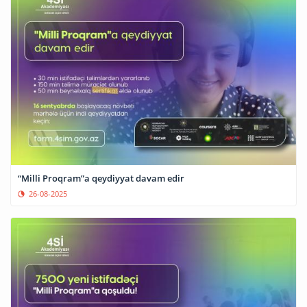
“Milli Proqram”a qeydiyyat davam edir
26-08-2025