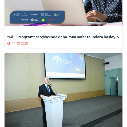
“Milli Proqram” çərçivəsində daha 7500 nəfər təlimlərə başlayıb
14-05-2025