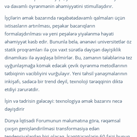
və davamlı öyrənmənin əhəmiyyətini stimullaşdırır.
İşçilərin əmək bazarında rəqabətədavamlı qalmaları üçün
ixtisasların artırılması, peşəkar bacarıqların
formalaşdırılması və yeni peşələrə yiyələnmə həyati
əhəmiyyət kəsb edir. Bununla belə, ənənəvi universitetlər öz
statik proqramları ilə çox vaxt sürətlə dəyişən dəyişiklik
dinamikası ilə ayaqlaşa bilmirlər. Bu, zamanın tələblərinə tez
uyğunlaşmağa kömək edəcək çevik öyrənmə metodlarının
tətbiqinin vacibliyini vurğulayır. Yeni təhsil yanaşmalarının
inkişafı, sadəcə bir trend deyil, texnoloji tərəqqinin diktə
etdiyi zərurətdir.
İşin və tədrisin gələcəyi: texnologiya əmək bazarını necə
dəyişdirir
Dünya İqtisadi Forumunun məlumatına görə, rəqəmsal
çıxışın genişləndirilməsi transformasiya edən
tendensiyalardan biri olacaq. İşəgötürənlərin 60 faizi bunun