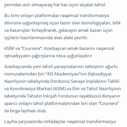
yerindən asılı olmayaraq hər kəs üçün əlçatan təhsil.
Bu kimi onlayn platformalar rəqəmsal transformasiya
dövrünə uyğunlaşmaq üçün lazım olan texnologiyaları, bilik
və bacarıqları birləşdirərək, gələcəyin əmək bazarı üçün
işçilərin hazırlanmasında əsas alətə çevrilir.
4SİM və “Coursera”: Azərbaycan əmək bazarını rəqəmsal
iqtisadiyyatın çağırışlarına necə uyğunlaşdırır
Azərbaycanda yeni təhsil yanaşmalarının tətbiqinin uğurlu
nümunələrindən biri “4Sİ Akademiyası”nın (İqtisadiyyat
Nazirliyinin tabeliyində Dördüncü Sənaye İnqilabının Təhlili
və Koordinasiya Mərkəzi (4SİM) və Elm və Təhsil Nazirliyinin
tabeliyində Təhsilin İnkişafı Fondunun təşəbbüsü) dünyanın
aparıcı onlayn təhsil platformalarından biri olan “Coursera”
ilə birgə layihəsi olub.
Layihə çərçivəsində istifadəçilər rəqəmsal transformasiya