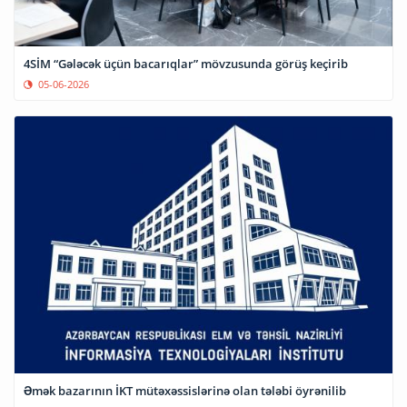
4SİM “Gələcək üçün bacarıqlar” mövzusunda görüş keçirib
05-06-2026
Əmək bazarının İKT mütəxəssislərinə olan tələbi öyrənilib