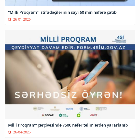
“Milli Proqram” istifadəçilərinin sayı 60 min nəfərə çatıb
26-01-2026
Milli Proqram” çərçivəsində 7500 nəfər təlimlərdən yararlanıb
26-04-2025