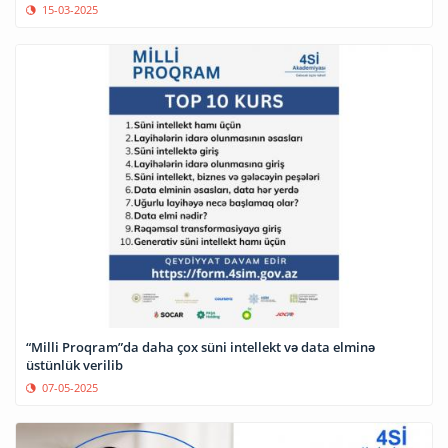
15-03-2025
“Milli Proqram”da daha çox süni intellekt və data elminə
üstünlük verilib
07-05-2025