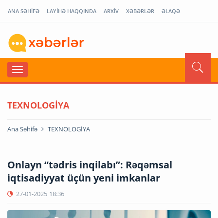
ANA SƏHİFƏ
LAYİHƏ HAQQINDA
ARXİV
XƏBƏRLƏR
ƏLAQƏ
TEXNOLOGİYA
Ana Səhifə
TEXNOLOGİYA
Onlayn “tədris inqilabı”: Rəqəmsal
iqtisadiyyat üçün yeni imkanlar
27-01-2025
18:36