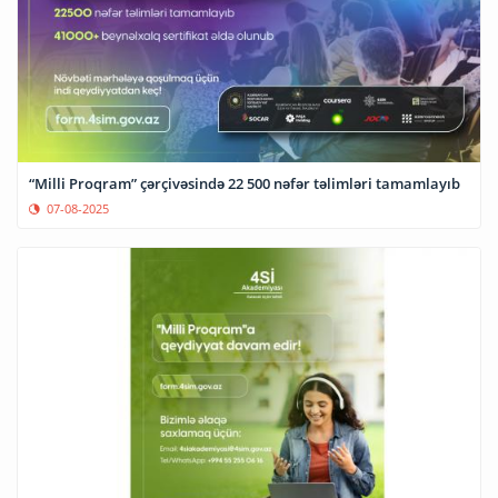
“Milli Proqram” çərçivəsində 22 500 nəfər təlimləri tamamlayıb
07-08-2025