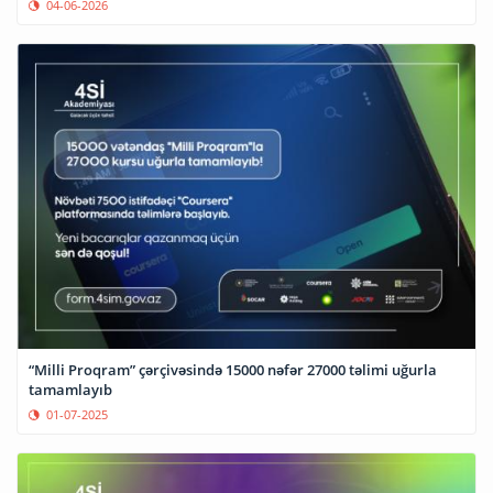
04-06-2026
“Milli Proqram” çərçivəsində 15000 nəfər 27000 təlimi uğurla
tamamlayıb
01-07-2025