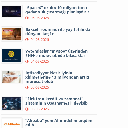
“SpaceX” orbitə 10 milyon tona
qədər yük çıxarmağı planlaşdırır
05-08-2026
Bakcell rouminqi ilə yay tətilində
dünyanı kəşf et
04-08-2026
Vətəndaşlar “mygov” üzərindən
FHN-ə müraciət edə biləcəklər
04-08-2026
İqtisadiyyat Nazirliyinin
xidmətlərinə 13 milyondan artıq
müraciət olub
03-08-2026
"Elektron kredit və zəmanət"
sisteminin Əsasnaməsi" dəyişib
03-08-2026
“Alibaba” yeni AI modelini təqdim
edib