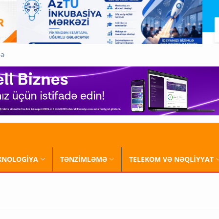
QƏ
XNOLOGİYA
TƏNZİMLƏMƏ
TELEKOM VƏ NƏQLİYYAT