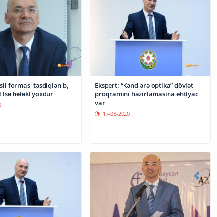
sil forması təsdiqlənib,
Ekspert: “Kəndlərə optika” dövlət
 isə hələki yoxdur
proqramını hazırlamasına ehtiyac
var
0
17-08-2020