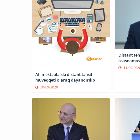
Distant təh
əsasnaməsi
11-09-202
Ali məktəblərdə distant təhsil
müvəqqəti olaraq dayandırılıb
30-09-2020