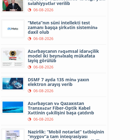
səlahiyyətlər verilib
06-08-2026
“Meta”nın süni intellekti test
zamanı başqa şirkətin sisteminə
daxil olub
06-08-2026
Azərbaycanın rəqəmsal idarəçilik
model iki beynəlxalq mükafata
layiq görülüb
06-08-2026
DSMF 7 ayda 135 minə yaxın
elektron arayış verib
06-08-2026
Azərbaycan və Qazaxıstan
Transxəzər Fiber-Optik Kabel
Xəttinin çəkilişini başa çatdırıb
06-08-2026
Nazirlik: “Mobil notariat” tətbiqinin
“mygov”a tam inteqrasiyası