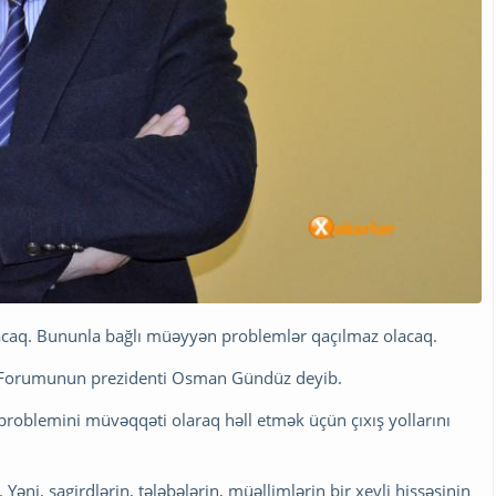
 olacaq. Bununla bağlı müəyyən problemlər qaçılmaz olacaq.
et Forumunun prezidenti Osman Gündüz deyib.
t problemini müvəqqəti olaraq həll etmək üçün çıxış yollarını
 Yəni, şagirdlərin, tələbələrin, müəllimlərin bir xeyli hissəsinin