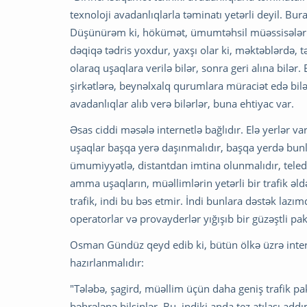
texnoloji avadanlıqlarla təminatı yetərli deyil. Bu
Düşünürəm ki, hökümət, ümumtəhsil müəssisələri bi
dəqiqə tədris yoxdur, yaxşı olar ki, məktəblərdə,
olaraq uşaqlara verilə bilər, sonra geri alına bilə
şirkətlərə, beynəlxalq qurumlara müraciət edə bilər
avadanlıqlar alıb verə bilərlər, buna ehtiyac var.
Əsas ciddi məsələ internetlə bağlıdır. Elə yerlər 
uşaqlar başqa yerə daşınmalıdır, başqa yerdə bunla
ümumiyyətlə, distantdan imtina olunmalıdır, teledərs
amma uşaqların, müəllimlərin yetərli bir trafik əl
trafik, indi bu bəs etmir. İndi bunlara dəstək lazım
operatorlar və provayderlər yığışıb bir güzəştli pak
Osman Gündüz qeyd edib ki, bütün ölkə üzrə inter
hazırlanmalıdır:
"Tələbə, şagird, müəllim üçün daha geniş trafik pak
bəhrələnə bilsinlər. Bu, indiki anda tez atılası ad