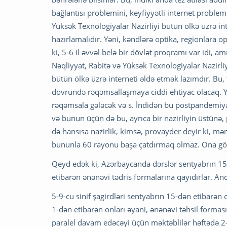
bağlantısı problemini, keyfiyyətli internet proble
Yüksək Texnologiyalar Nazirliyi bütün ölkə üzrə i
hazırlamalıdır. Yəni, kəndlərə optika, regionlara o
ki, 5-6 il əvvəl belə bir dövlət proqramı var idi, a
Nəqliyyat, Rabitə və Yüksək Texnologiyalar Nazirli
bütün ölkə üzrə interneti əldə etmək lazımdır. Bu
dövründə rəqəmsallaşmaya ciddi ehtiyac olacaq. Y
rəqəmsala gələcək və s. İndidən bu postpandemiya
və bunun üçün də bu, ayrıca bir nazirliyin üstünə
də hansısa nazirlik, kimsə, provayder deyir ki, mə
bununla 60 rayonu başa çatdırmaq olmaz. Ona görə
Qeyd edək ki, Azərbaycanda dərslər sentyabrın 15-d
etibarən ənənəvi tədris formalarına qayıdırlar. A
5-9-cu sinif şagirdləri sentyabrın 15-dən etibarən
1-dən etibarən onları əyani, ənənəvi təhsil formas
paralel davam edəcəyi üçün məktəblilər həftədə 2-