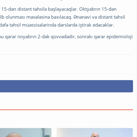
rın 15-dən distant təhsilə başlayacaqlar. Oktyabrın 15-dən
əlb olunması məsələsinə baxılacaq. Ənənəvi və distant təhsil
əfə təhsil müəssisələrində dərslərdə iştirak edəcəklər.
 bu qərar noyabrın 2-dək qüvvədədir, sonrakı qərar epidemioloji