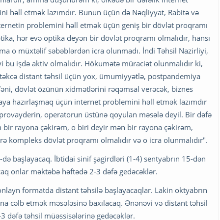
mini həll etmək lazımdır. Bunun üçün də Nəqliyyat, Rabitə və
nternetin problemini həll etmək üçün geniş bir dövlət proqramı
ptika, hər evə optika deyən bir dövlət proqramı olmalıdır, hansı
mma o müxtəlif səbəblərdən icra olunmadı. İndi Təhsil Nazirliyi,
yi bu işdə aktiv olmalıdır. Hökumətə müraciət olunmalıdır ki,
, təkcə distant təhsil üçün yox, ümumiyyətlə, postpandemiya
əni, dövlət özünün xidmətlərini rəqəmsal verəcək, biznes
ya hazırlaşmaq üçün internet problemini həll etmək lazımdır
, provayderin, operatorun üstünə qoyulan məsələ deyil. Bir dəfə
n bir rayona çəkirəm, o biri deyir mən bir rayona çəkirəm,
 kompleks dövlət proqramı olmalıdır və o icra olunmalıdır".
ə başlayacaq. İbtidai sinif şagirdləri (1-4) sentyabrın 15-dən
ncaq onlar məktəbə həftədə 2-3 dəfə gedəcəklər.
 onlayn formatda distant təhsilə başlayacaqlar. Lakin oktyabrın
ına cəlb etmək məsələsinə baxılacaq. Ənənəvi və distant təhsil
3 dəfə təhsil müəssisələrinə gedəcəklər.