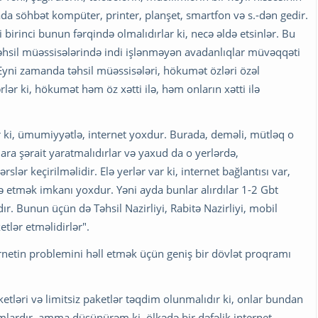
rada söhbət kompüter, printer, planşet, smartfon və s.-dən gedir.
rinci bunun fərqində olmalıdırlar ki, necə əldə etsinlər. Bu
 təhsil müəssisələrində indi işlənməyən avadanlıqlar müvəqqəti
r. Eyni zamanda təhsil müəssisələri, hökumət özləri özəl
lər ki, hökumət həm öz xətti ilə, həm onların xətti ilə
var ki, ümumiyyətlə, internet yoxdur. Burada, deməli, mütləq o
ra şərait yaratmalıdırlar və yaxud da o yerlərdə,
lər keçirilməlidir. Elə yerlər var ki, internet bağlantısı var,
də etmək imkanı yoxdur. Yəni ayda bunlar alırdılar 1-2 Gbt
dır. Bunun üçün də Təhsil Nazirliyi, Rabitə Nazirliyi, mobil
etlər etməlidirlər".
netin problemini həll etmək üçün geniş bir dövlət proqramı
etləri və limitsiz paketlər təqdim olunmalıdır ki, onlar bundan
dımlardır, amma düşünürəm ki, ölkədə bir dəfəlik internet