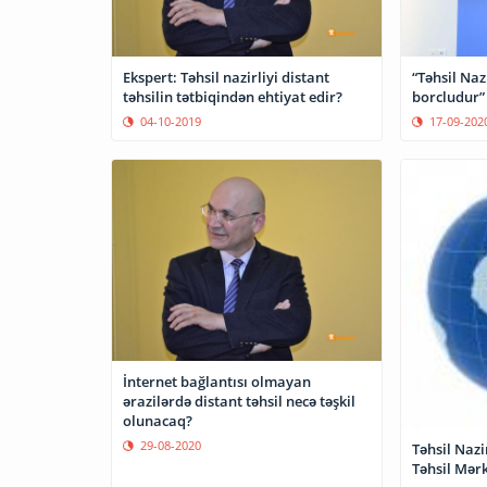
Ekspert: Təhsil nazirliyi distant
“Təhsil Naz
təhsilin tətbiqindən ehtiyat edir?
borcludur” 
04-10-2019
17-09-202
İnternet bağlantısı olmayan
ərazilərdə distant təhsil necə təşkil
olunacaq?
29-08-2020
Təhsil Nazi
Təhsil Mərk