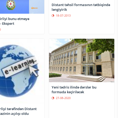
Distant təhsil formasının tətbiqində
ləngiyirik
18-07-2013
irliyi bunu etməyə
- Ekspert
0
Yeni tədris ilində dərslər bu
formada keçiriləcək
27-08-2020
rliyi tərəfindən Distant
əzinin açılışı oldu