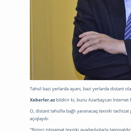
Təhsil bəzi yerlərdə əyani, bəzi yerlərdə distant
Xeberler.az
bildirir ki, bunu Azərbaycan İntern
O, distant təhsillə bağlı yaranacaq texniki təchiza
açıqlayıb:
"Birinci istiqamət texniki avadanlıqlarla təminatdır.