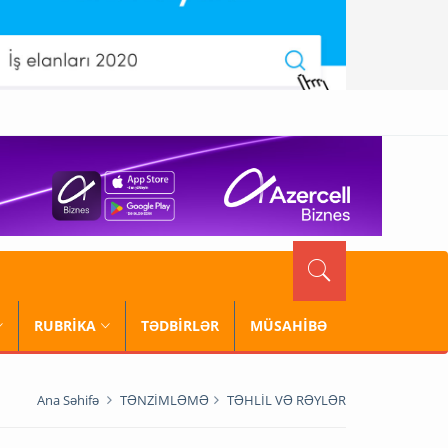
RUBRİKA
TƏDBİRLƏR
MÜSAHİBƏ
Ana Səhifə
TƏNZİMLƏMƏ
TƏHLİL VƏ RƏYLƏR