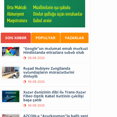
SON XƏBƏR
POPULYAR
YAZARLAR
“Google”un məlumat emalı mərkəzi
Hindistanda etirazlara səbəb olub
06-08-2026
Rəşad Nəbiyev Zəngilanda
vətəndaşların müraciətlərini
dinləyib
06-08-2026
Xəzər dənizinin dibi ilə Trans-Xəzər
Fiber-Optik Kabel Xəttinin çəkilişi
başa çatıb
06-08-2026
AZCON-a "Azərkosmos"la bağlı yeni