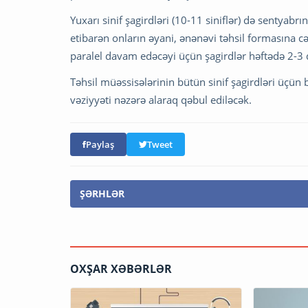
Yuxarı sinif şagirdləri (10-11 siniflər) də sentyab
etibarən onların əyani, ənənəvi təhsil formasına c
paralel davam edəcəyi üçün şagirdlər həftədə 2-3 d
Təhsil müəssisələrinin bütün sinif şagirdləri üçün
vəziyyəti nəzərə alaraq qəbul ediləcək.
Paylaş
Tweet
ŞƏRHLƏR
OXŞAR XƏBƏRLƏR