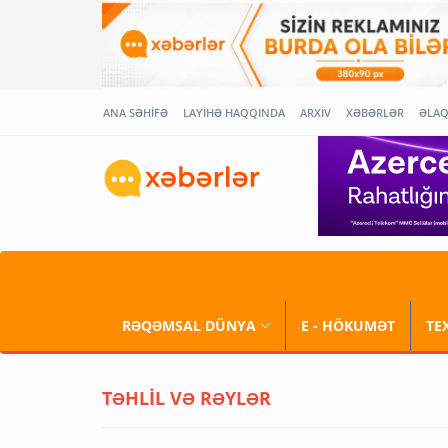
ANA SƏHİFƏ
LAYİHƏ HAQQINDA
ARXİV
XƏBƏRLƏR
ƏLA
RƏQƏMSAL DÜNYA
E - HÖKUMƏT
TE
TƏHLİL VƏ RƏYLƏR