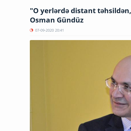
"O yerlərdə distant təhsildən
Osman Gündüz
07-09-2020
20:41