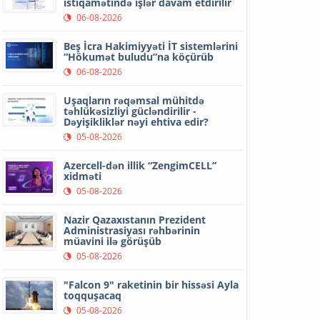
istiqamətində işlər davam etdirilir
06-08-2026
Beş İcra Hakimiyyəti İT sistemlərini
“Hökumət buludu”na köçürüb
06-08-2026
Uşaqların rəqəmsal mühitdə
təhlükəsizliyi gücləndirilir -
Dəyişikliklər nəyi ehtiva edir?
05-08-2026
Azercell-dən illik “ZengimCELL”
xidməti
05-08-2026
Nazir Qazaxıstanın Prezident
Administrasiyası rəhbərinin
müavini ilə görüşüb
05-08-2026
"Falcon 9" raketinin bir hissəsi Ayla
toqquşacaq
05-08-2026