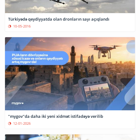
Türkiyədə qeydiyyatda olan dronların sayı açıqlandı
10-05-2016
"mygov"da daha iki yeni xidmət istifadəyə verilib
12-01-2026