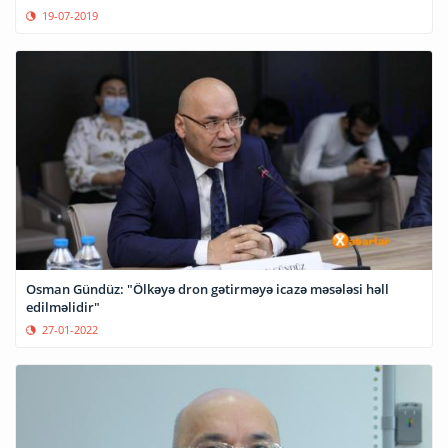
19-07-2019
Osman Gündüz: "Ölkəyə dron gətirməyə icazə məsələsi həll
edilməlidir"
27-01-2022