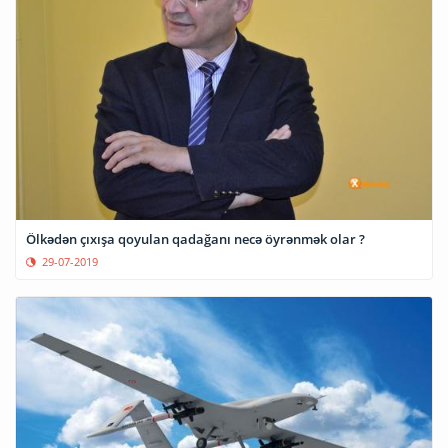
Ölkədən çıxışa qoyulan qadağanı necə öyrənmək olar ?
29-07-2019