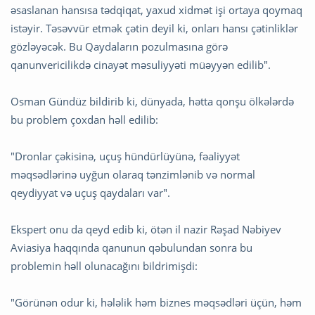
əsaslanan hansısa tədqiqat, yaxud xidmət işi ortaya qoymaq
istəyir. Təsəvvür etmək çətin deyil ki, onları hansı çətinliklər
gözləyəcək. Bu Qaydaların pozulmasına görə
qanunvericilikdə cinayət məsuliyyəti müəyyən edilib".
Osman Gündüz bildirib ki, dünyada, hətta qonşu ölkələrdə
bu problem çoxdan həll edilib:
"Dronlar çəkisinə, uçuş hündürlüyünə, fəaliyyət
məqsədlərinə uyğun olaraq tənzimlənib və normal
qeydiyyat və uçuş qaydaları var".
Ekspert onu da qeyd edib ki, ötən il nazir Rəşad Nəbiyev
Aviasiya haqqında qanunun qəbulundan sonra bu
problemin həll olunacağını bildrimişdi:
"Görünən odur ki, hələlik həm biznes məqsədləri üçün, həm