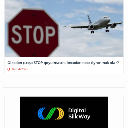
Ölkədən çıxışa STOP qoyulmasını öncədən necə öyrənmək olar?
07-04-2025