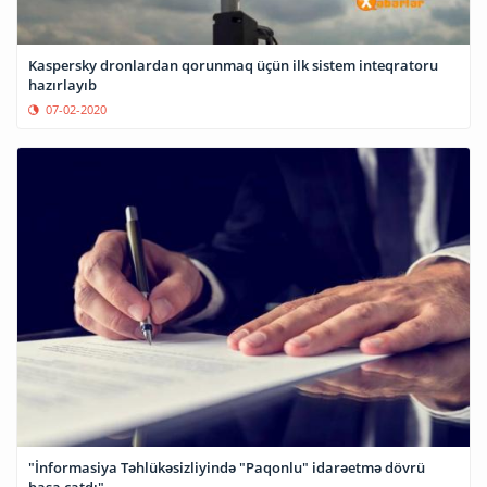
Kaspersky dronlardan qorunmaq üçün ilk sistem inteqratoru
hazırlayıb
07-02-2020
"İnformasiya Təhlükəsizliyində "Paqonlu" idarəetmə dövrü