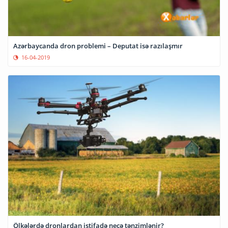
Azərbaycanda dron problemi – Deputat isə razılaşmır
16-04-2019
Ölkələrdə dronlardan istifadə necə tənzimlənir?