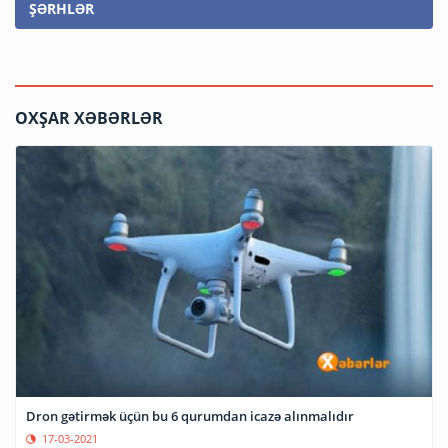
ŞƏRHLƏR
OXŞAR XƏBƏRLƏR
Dron gətirmək üçün bu 6 qurumdan icazə alınmalıdır
17-03-2021