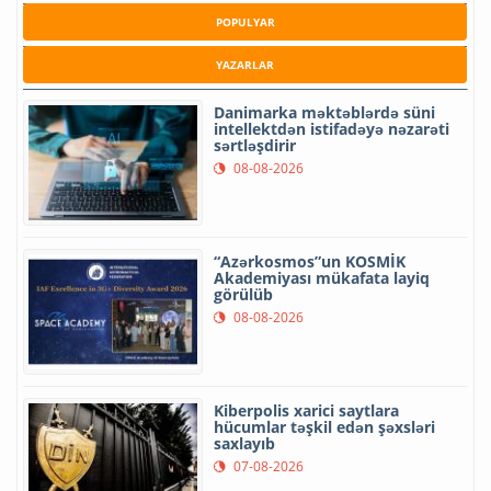
POPULYAR
YAZARLAR
Danimarka məktəblərdə süni
intellektdən istifadəyə nəzarəti
sərtləşdirir
08-08-2026
“Azərkosmos”un KOSMİK
Akademiyası mükafata layiq
görülüb
08-08-2026
Kiberpolis xarici saytlara
hücumlar təşkil edən şəxsləri
saxlayıb
07-08-2026