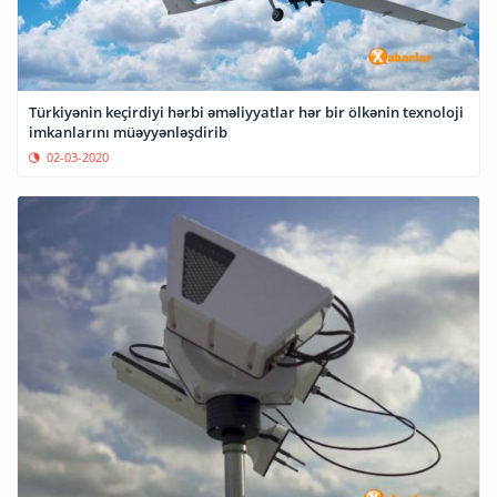
Türkiyənin keçirdiyi hərbi əməliyyatlar hər bir ölkənin texnoloji
imkanlarını müəyyənləşdirib
02-03-2020