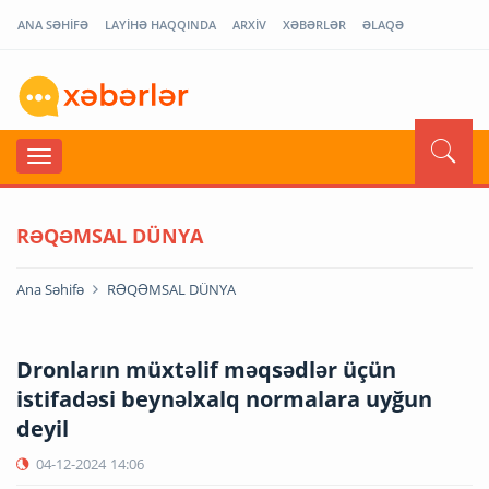
ANA SƏHİFƏ
LAYİHƏ HAQQINDA
ARXİV
XƏBƏRLƏR
ƏLAQƏ
RƏQƏMSAL DÜNYA
Ana Səhifə
RƏQƏMSAL DÜNYA
Dronların müxtəlif məqsədlər üçün
istifadəsi beynəlxalq normalara uyğun
deyil
04-12-2024
14:06