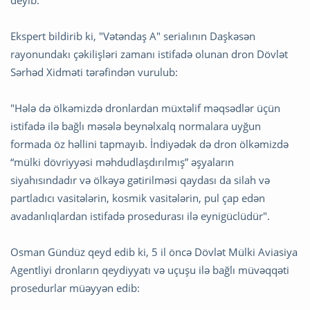
deyib.
Ekspert bildirib ki, "Vətəndaş A" serialının Daşkəsən
rayonundakı çəkilişləri zamanı istifadə olunan dron Dövlət
Sərhəd Xidməti tərəfindən vurulub:
"Hələ də ölkəmizdə dronlardan müxtəlif məqsədlər üçün
istifadə ilə bağlı məsələ beynəlxalq normalara uyğun
formada öz həllini tapmayıb. İndiyədək də dron ölkəmizdə
“mülki dövriyyəsi məhdudlaşdırılmış” əşyaların
siyahısındadır və ölkəyə gətirilməsi qaydası da silah və
partladıcı vasitələrin, kosmik vasitələrin, pul çap edən
avadanlıqlardan istifadə prosedurası ilə eynigüclüdür".
Osman Gündüz qeyd edib ki, 5 il öncə Dövlət Mülki Aviasiya
Agentliyi dronların qeydiyyatı və uçuşu ilə bağlı müvəqqəti
prosedurlar müəyyən edib: