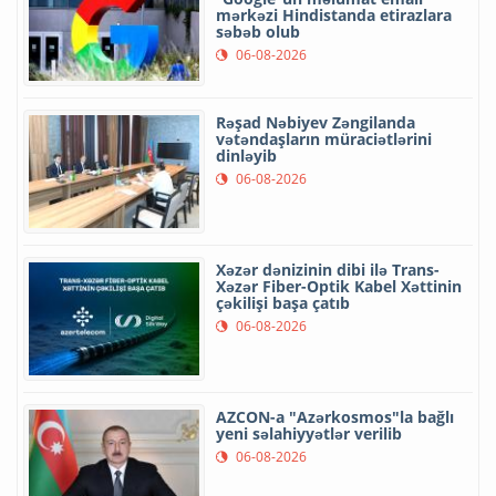
mərkəzi Hindistanda etirazlara
səbəb olub
06-08-2026
Rəşad Nəbiyev Zəngilanda
vətəndaşların müraciətlərini
dinləyib
06-08-2026
Xəzər dənizinin dibi ilə Trans-
Xəzər Fiber-Optik Kabel Xəttinin
çəkilişi başa çatıb
06-08-2026
AZCON-a "Azərkosmos"la bağlı
yeni səlahiyyətlər verilib
06-08-2026