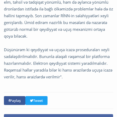
elm, təhsil və tədqiqat yönümlü, həm də əyləncə yönümlü
dronlardan istifadə ilə bağlı ölkəmizdə problemlər hələ də öz
həllini tapmayıb. Son zamanlar RİNN-in səlahiyyətləri xeyli
genişlənib. Ümid edirəm nazirlik bu məsələni də nəzarətə
götürüb normal bir qeydiyyat və uçuş mexanizmi ortaya
qoya biləcək.
Düşünürəm ki qeydiyyat və uçuşa icazə proseduraları xeyli
sadələşdirilməlidir. Bununla əlaqəli rəqəmsal bir platforma
hazırlanmalıdır. Elektron qeydiyyat sistemi yaradılmalıdır.
Rəqəmsal həllər yaradıla bilər ki hansı ərazilərdə uçuşa icazə
verilir, hansı əraizlərdə verilmir".
Paylaş
Tweet