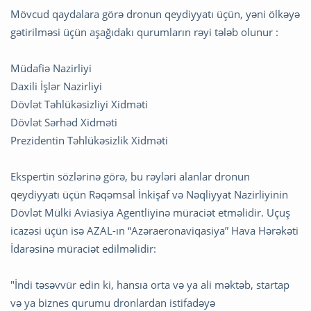
Mövcud qaydalara görə dronun qeydiyyatı üçün, yəni ölkəyə
gətirilməsi üçün aşağıdakı qurumların rəyi tələb olunur :
Müdafiə Nazirliyi
Daxili İşlər Nazirliyi
Dövlət Təhlükəsizliyi Xidməti
Dövlət Sərhəd Xidməti
Prezidentin Təhlükəsizlik Xidməti
Ekspertin sözlərinə görə, bu rəyləri alanlar dronun
qeydiyyatı üçün Rəqəmsal İnkişaf və Nəqliyyat Nazirliyinin
Dövlət Mülki Aviasiya Agentliyinə müraciət etməlidir. Uçuş
icazəsi üçün isə AZAL-ın “Azəraeronaviqasiya” Hava Hərəkəti
İdarəsinə müraciət edilməlidir:
"İndi təsəvvür edin ki, hansıa orta və ya ali məktəb, startap
və ya biznes qurumu dronlardan istifadəyə