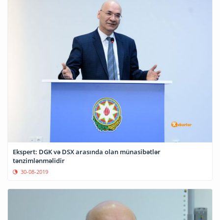
Ekspert: DGK və DSX arasında olan münasibətlər
tənzimlənməlidir
30-08-2019