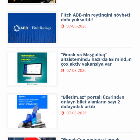
Fitch ABB-nin reytinqini növbəti
dəfə yüksəltdi!
07-08-2026
“Əmək və Məşğulluq”
altsistemində hazırda 65 mindən
çox aktiv vakansiya var
07-08-2026
“Biletim.az” portalı üzərindən
onlayn bilet alanların sayı 2
dəfəyədək artıb
07-08-2026
“Google”un məlumat emalı