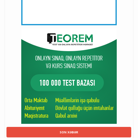
SON XƏBƏR