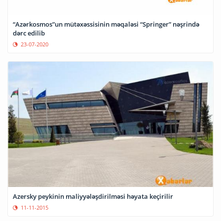
“Azərkosmos”un mütəxəssisinin məqaləsi “Springer” nəşrində
dərc edilib
23-07-2020
Azersky peykinin maliyyələşdirilməsi həyata keçirilir
11-11-2015