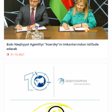
Bakı Nəqliyyat Agentliyi “Azersky”ın imkanlarından istifadə
edəcək
01-10-2021