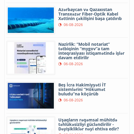
Azərbaycan və Qazaxıstan
Transxəzər Fiber-Optik Kabel
Xəttinin çəkilişini başa çatdırıb
06-08-2026
Nazirlik: “Mobil notariat”
tətbiqinin “mygov”a tam
inteqrasiyası istiqamətində işlər
davam etdirilir
06-08-2026
Beş İcra Hakimiyyəti İT
sistemlərini “Hökumət
buludu”na köçürüb
06-08-2026
Uşaqların rəqəmsal mühitdə
təhlükəsizliyi gücləndirilir -
Dəyişikliklər nəyi ehtiva edir?