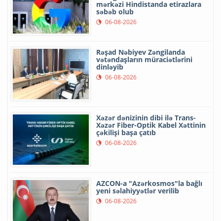
mərkəzi Hindistanda etirazlara
səbəb olub
06-08-2026
Rəşad Nəbiyev Zəngilanda
vətəndaşların müraciətlərini
dinləyib
06-08-2026
Xəzər dənizinin dibi ilə Trans-
Xəzər Fiber-Optik Kabel Xəttinin
çəkilişi başa çatıb
06-08-2026
AZCON-a "Azərkosmos"la bağlı
yeni səlahiyyətlər verilib
06-08-2026