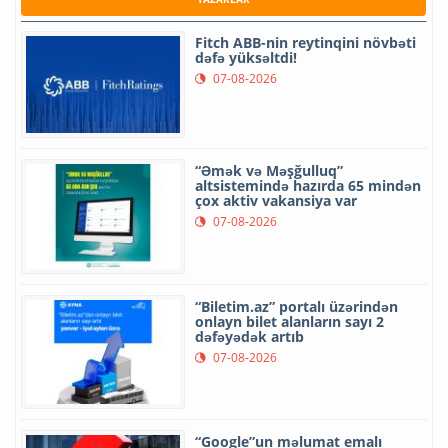
Fitch ABB-nin reytinqini növbəti
dəfə yüksəltdi!
07-08-2026
“Əmək və Məşğulluq”
altsistemində hazırda 65 mindən
çox aktiv vakansiya var
07-08-2026
“Biletim.az” portalı üzərindən
onlayn bilet alanların sayı 2
dəfəyədək artıb
07-08-2026
“Google”un məlumat emalı