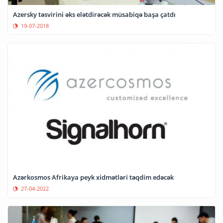
Azersky təsvirini əks elətdirəcək müsabiqə başa çatdı
19-07-2018
Azərkosmos Afrikaya peyk xidmətləri təqdim edəcək
27-04-2022