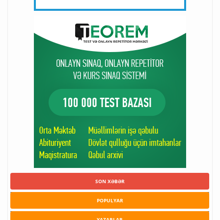
SON XƏBƏR
POPULYAR
YAZARLAR