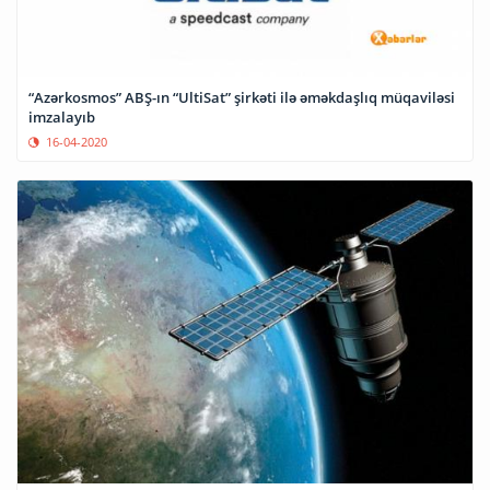
“Azərkosmos” ABŞ-ın “UltiSat” şirkəti ilə əməkdaşlıq müqaviləsi
imzalayıb
16-04-2020