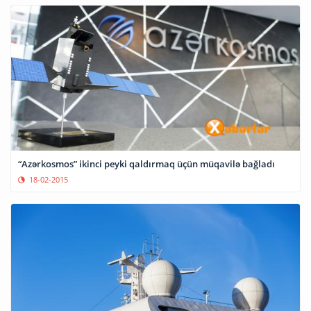
“Azərkosmos” ikinci peyki qaldırmaq üçün müqavilə bağladı
18-02-2015