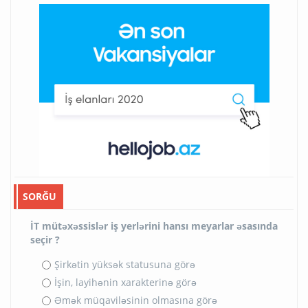
SORĞU
İT mütəxəssislər iş yerlərini hansı meyarlar əsasında
seçir ?
Şirkətin yüksək statusuna görə
İşin, layihənin xarakterinə görə
Əmək müqaviləsinin olmasına görə