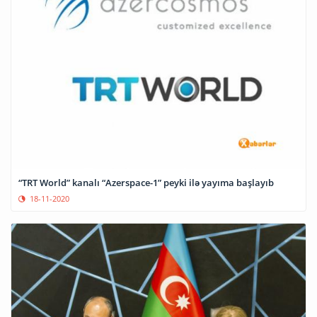
“TRT World” kanalı “Azerspace-1” peyki ilə yayıma başlayıb
18-11-2020