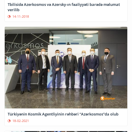
Tbilisidə Azerkosmos və Azersky-ın fəaliyyəti barədə məlumat
verilib
14-11-2018
Türkiyənin Kosmik Agentliyinin rəhbəri “Azərkosmos”da olub
18-02-2021