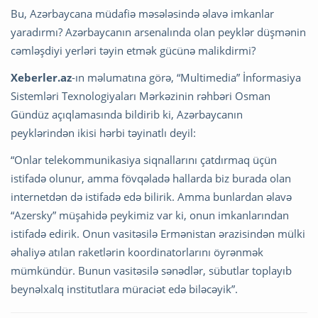
Bu, Azərbaycana müdafiə məsələsində əlavə imkanlar
yaradırmı? Azərbaycanın arsenalında olan peyklər düşmənin
cəmləşdiyi yerləri təyin etmək gücünə malikdirmi?
Xeberler.az
-ın məlumatına görə, “Multimedia” İnformasiya
Sistemləri Texnologiyaları Mərkəzinin rəhbəri Osman
Gündüz açıqlamasında bildirib ki, Azərbaycanın
peyklərindən ikisi hərbi təyinatlı deyil:
“Onlar telekommunikasiya siqnallarını çatdırmaq üçün
istifadə olunur, amma fövqəladə hallarda biz burada olan
internetdən də istifadə edə bilirik. Amma bunlardan əlavə
“Azersky” müşahidə peykimiz var ki, onun imkanlarından
istifadə edirik. Onun vasitəsilə Ermənistan ərazisindən mülki
əhaliyə atılan raketlərin koordinatorlarını öyrənmək
mümkündür. Bunun vasitəsilə sənədlər, sübutlar toplayıb
beynəlxalq institutlara müraciət edə biləcəyik”.