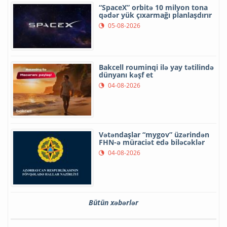
“SpaceX” orbitə 10 milyon tona
qədər yük çıxarmağı planlaşdırır
05-08-2026
Bakcell rouminqi ilə yay tətilində
dünyanı kəşf et
04-08-2026
Vətəndaşlar “mygov” üzərindən
FHN-ə müraciət edə biləcəklər
04-08-2026
Bütün xəbərlər