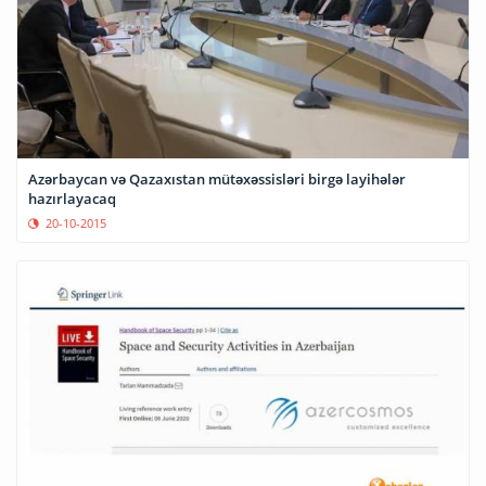
Azərbaycan və Qazaxıstan mütəxəssisləri birgə layihələr
hazırlayacaq
20-10-2015