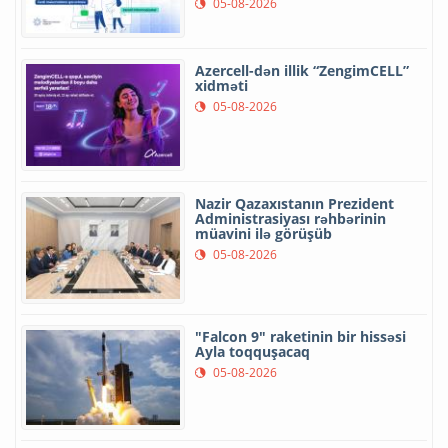
05-08-2026
Azercell-dən illik “ZengimCELL”
xidməti
05-08-2026
Nazir Qazaxıstanın Prezident
Administrasiyası rəhbərinin
müavini ilə görüşüb
05-08-2026
"Falcon 9" raketinin bir hissəsi
Ayla toqquşacaq
05-08-2026