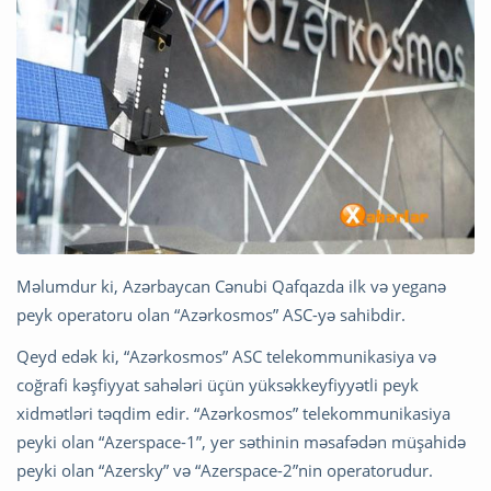
Məlumdur ki, Azərbaycan Cənubi Qafqazda ilk və yeganə
peyk operatoru olan “Azərkosmos” ASC-yə sahibdir.
Qeyd edək ki, “Azərkosmos” ASC telekommunikasiya və
coğrafi kəşfiyyat sahələri üçün yüksəkkeyfiyyətli peyk
xidmətləri təqdim edir. “Azərkosmos” telekommunikasiya
peyki olan “Azerspace-1”, yer səthinin məsafədən müşahidə
peyki olan “Azersky” və “Azerspace-2”nin operatorudur.