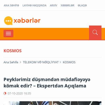
ANA SƏHİFƏ
LAYİHƏ HAQQINDA
ARXİV
XƏBƏRLƏR
ƏLAQƏ
KOSMOS
Ana Səhifə
TELEKOM VƏ NƏQLİYYAT
KOSMOS
Peyklərimiz düşməndən müdafiəyəyə
kömək edir? – Ekspertdən Açıqlama
07-10-2020
16:35