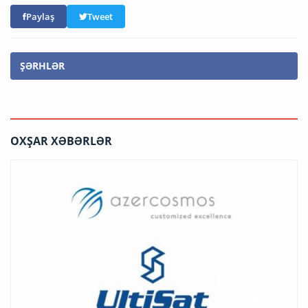
Paylaş
Tweet
ŞƏRHLƏR
OXŞAR XƏBƏRLƏR