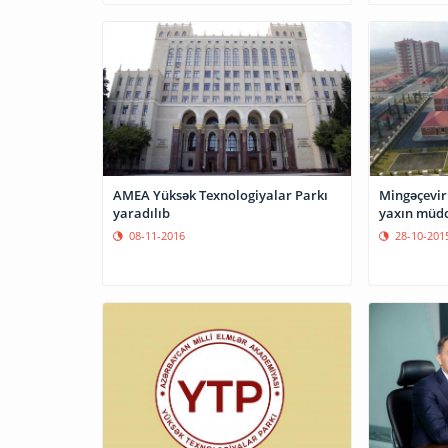
AMEA Yüksək Texnologiyalar Parkı
Mingəçevir 
yaradılıb
yaxın müdd
08-11-2016
28-10-201