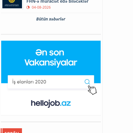
FHN-ə müraciət edə biləcəklər
04-08-2026
Bütün xəbərlər