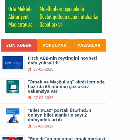
SON XƏBƏR
POPULYAR
YAZARLAR
Fitch ABB-nin reytinqini növbəti
dəfə yüksəltdi!
07-08-2026
“Əmək və Məşğulluq” altsistemində
hazırda 65 mindən çox aktiv
vakansiya var
07-08-2026
“Biletim.az” portalı üzərindən
onlayn bilet alanların sayı 2
dəfəyədək artıb
07-08-2026
“Google”un məlumat emalı mərkəzi