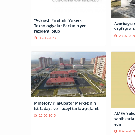
“Adviad” Pirallahı Yüksək
Azərbaycan
Texnologiyalar Parkının yeni
vayf
rezidenti olub
23-07-202
05-06-2023
Mingəçevir İnkubator Mərkəzinin
istifadəyə veriləcəyi tarix açıqlanıb
AMEA Yüksə
20-06-2015
sahibkarla
edir
03-12-202