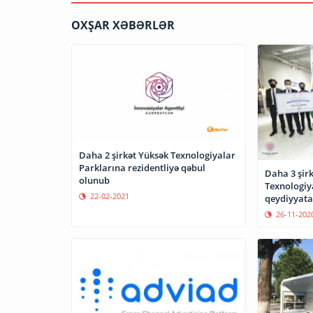
OXŞAR XƏBƏRLƏR
Daha 2 şirkət Yüksək Texnologiyalar
Parklarına rezidentliyə qəbul
Daha 3 şirk
olunub
Texnologiya
22-02-2021
qeydiyyata
26-11-202