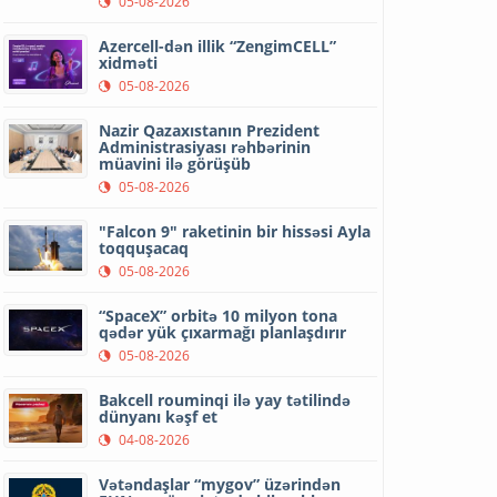
05-08-2026
Azercell-dən illik “ZengimCELL”
xidməti
05-08-2026
Nazir Qazaxıstanın Prezident
Administrasiyası rəhbərinin
müavini ilə görüşüb
05-08-2026
"Falcon 9" raketinin bir hissəsi Ayla
toqquşacaq
05-08-2026
“SpaceX” orbitə 10 milyon tona
qədər yük çıxarmağı planlaşdırır
05-08-2026
Bakcell rouminqi ilə yay tətilində
dünyanı kəşf et
04-08-2026
Vətəndaşlar “mygov” üzərindən