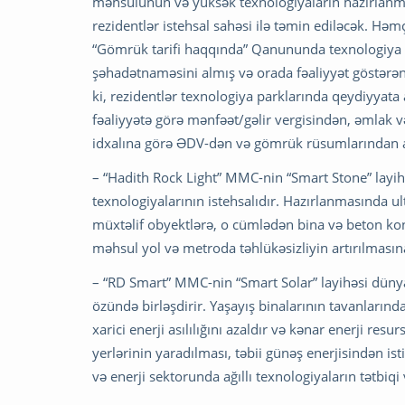
məhsulunun və yüksək texnologiyaların hazırlanmas
rezidentlər istehsal sahəsi ilə təmin ediləcək. Hə
“Gömrük tarifi haqqında” Qanununda texnologiya pa
şəhadətnaməsini almış və orada fəaliyyət göstərən
ki, rezidentlər texnologiya parklarında qeydiyyata
fəaliyyətə görə mənfəət/gəlir vergisindən, əmlak v
idxalına görə ƏDV-dən və gömrük rüsumlarından aza
– “Hadith Rock Light” MMC-nin “Smart Stone” layi
texnologiyalarının istehsalıdır. Hazırlanmasında ul
müxtəlif obyektlərə, o cümlədən bina və beton ko
məhsul yol və metroda təhlükəsizliyin artırılması
– “RD Smart” MMC-nin “Smart Solar” layihəsi düny
özündə birləşdirir. Yaşayış binalarının tavanlarınd
xarici enerji asılılığını azaldır və kənar enerji res
yerlərinin yaradılması, təbii günəş enerjisindən is
və enerji sektorunda ağıllı texnologiyaların tətbiqi 