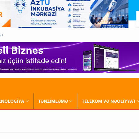
QƏ
XNOLOGİYA
TƏNZİMLƏMƏ
TELEKOM VƏ NƏQLİYYAT