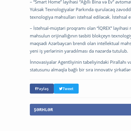
– “Smart Home” layihəsi “Ağıllı Bina və Ev” avtomat
Yüksək Texnologiyalar Parkında qurulacaq zavodda 
texnologiya məhsulları istehsal ediləcək. İstehsal 
– İstehsal-müştəri proqramı olan “İQREX” layihəsi 
məhsulun orijinallığının təsbiti blokçeyn texnologiy
məqsədi Azərbaycan brendi olan intellektual məh
yeni iş yerlərinin yaradılması da nəzərdə tutulub.
İnnovasiyalar Agentliyinin tabeliyindəki Pirallahı 
statusunu almaqla bağlı bir sıra innovativ şirkətl
Paylaş
Tweet
ŞƏRHLƏR