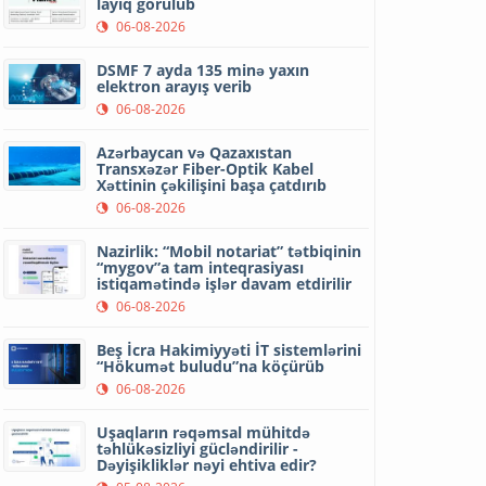
layiq görülüb
06-08-2026
DSMF 7 ayda 135 minə yaxın
elektron arayış verib
06-08-2026
Azərbaycan və Qazaxıstan
Transxəzər Fiber-Optik Kabel
Xəttinin çəkilişini başa çatdırıb
06-08-2026
Nazirlik: “Mobil notariat” tətbiqinin
“mygov”a tam inteqrasiyası
istiqamətində işlər davam etdirilir
06-08-2026
Beş İcra Hakimiyyəti İT sistemlərini
“Hökumət buludu”na köçürüb
06-08-2026
Uşaqların rəqəmsal mühitdə
təhlükəsizliyi gücləndirilir -
Dəyişikliklər nəyi ehtiva edir?