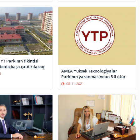
YT Parkının tikintisi
ətdə başa çatdırılacaq
AMEA Yüksək Texnologiyalar
5
Parkının yaranmasından 5 il ötür
08-11-2021