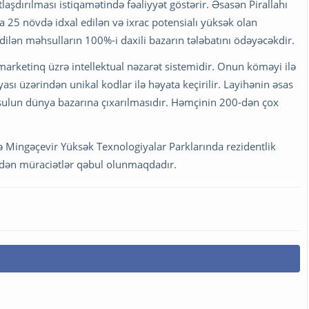
laşdırılması istiqamətində fəaliyyət göstərir. Əsasən Pirallahı
25 növdə idxal edilən və ixrac potensialı yüksək olan
edilən məhsulların 100%-i daxili bazarın tələbatını ödəyəcəkdir.
marketinq üzrə intellektual nəzarət sistemidir. Onun köməyi ilə
ası üzərindən unikal kodlar ilə həyata keçirilir. Layihənin əsas
sulun dünya bazarına çıxarılmasıdır. Həmçinin 200-dən çox
və Mingəçevir Yüksək Texnologiyalar Parklarında rezidentlik
ərdən müraciətlər qəbul olunmaqdadır.