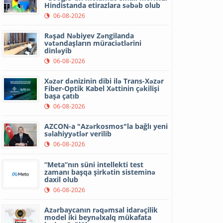
Hindistanda etirazlara səbəb olub
06-08-2026
Rəşad Nəbiyev Zəngilanda
vətəndaşların müraciətlərini
dinləyib
06-08-2026
Xəzər dənizinin dibi ilə Trans-Xəzər
Fiber-Optik Kabel Xəttinin çəkilişi
başa çatıb
06-08-2026
AZCON-a "Azərkosmos"la bağlı yeni
səlahiyyətlər verilib
06-08-2026
“Meta”nın süni intellekti test
zamanı başqa şirkətin sisteminə
daxil olub
06-08-2026
Azərbaycanın rəqəmsal idarəçilik
model iki beynəlxalq mükafata