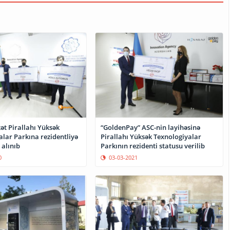
ət Pirallahı Yüksək
“GoldenPay” ASC-nin layihəsinə
lar Parkına rezidentliyə
Pirallahı Yüksək Texnologiyalar
 alınıb
Parkının rezidenti statusu verilib
0
03-03-2021