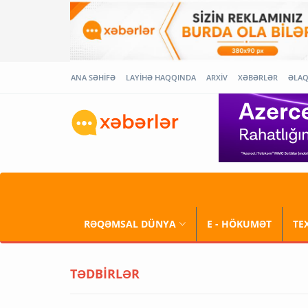
ANA SƏHİFƏ
LAYİHƏ HAQQINDA
ARXİV
XƏBƏRLƏR
ƏLA
RƏQƏMSAL DÜNYA
E - HÖKUMƏT
TE
TƏDBİRLƏR