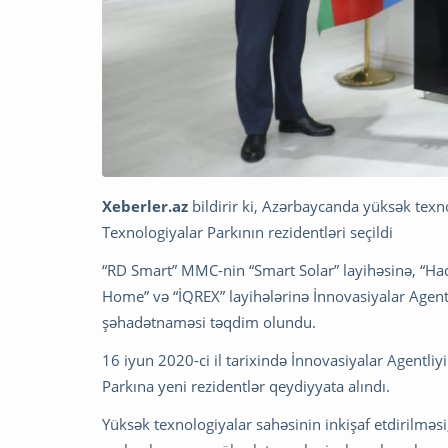
Xeberler.az
bildirir ki, Azərbaycanda yüksək texno
Texnologiyalar Parkının rezidentləri seçildi
“RD Smart” MMC-nin “Smart Solar” layihəsinə, “Ha
Home” və “İQREX” layihələrinə İnnovasiyalar Agentl
şəhadətnaməsi təqdim olundu.
16 iyun 2020-ci il tarixində İnnovasiyalar Agentliy
Parkına yeni rezidentlər qeydiyyata alındı.
Yüksək texnologiyalar sahəsinin inkişaf etdirilməsi