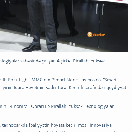
logiyalar sahəsində çalışan 4 şirkət Pirallahı Yüksək
dith Rock Light” MMC-nin “Smart Stone” layihəsinə, “Smart
iyinin İdarə Heyətinin sədri Tural Kərimli tərəfindən qeydiyyat
inin 14 nömrəli Qərarı ilə Pirallahı Yüksək Texnologiyalar
, texnoparkda fəaliyyətin həyata keçirilməsi, innovasiya