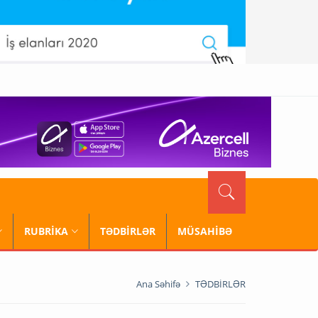
RUBRİKA
TƏDBİRLƏR
MÜSAHİBƏ
Ana Səhifə
TƏDBİRLƏR