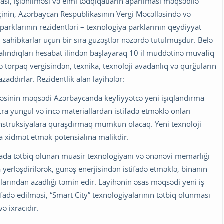
ı, işlənilməsi və elmi tədqiqatların aparılması məqsədilə
mçinin, Azərbaycan Respublikasının Vergi Məcəlləsində və
rklarının rezidentləri – texnologiya parklarının qeydiyyat
 sahibkarlar üçün bir sıra güzəştlər nəzərdə tutulmuşdur. Belə
 alındıqları hesabat ilindən başlayaraq 10 il müddətinə müvafiq
ə torpaq vergisindən, texnika, texnoloji avadanlıq və qurğuların
ddırlar. Rezidentlik alan layihələr:
həsinin məqsədi Azərbaycanda keyfiyyətcə yeni işıqlandırma
tra yüngül və incə materiallardan istifadə etməklə onları
nstruksiyalara quraşdırmaq mümkün olacaq. Yeni texnoloji
na xidmət etmək potensialına malikdir.
ada tətbiq olunan müasir texnologiyanı və ənənəvi memarlığı
a yerləşdirilərək, günəş enerjisindən istifadə etməklə, binanın
urslarından azadlığı təmin edir. Layihənin əsas məqsədi yeni iş
tifadə edilməsi, “Smart City” texnologiyalarının tətbiq olunması
və ixracıdır.