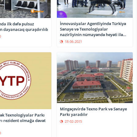
İnnovasiyalar Agentliyində Türkiyə
da ilk dəfə pulsuz
Sənaye və Texnologiyalar
ayı olan dayanacaq quraşdırılıb
nazirliyinin nümayəndə heyəti ilə
0
görüş keçirilib
18-06-2021
Mingəçevirdə Texno Park və Sənaye
Parkı yaradılır
k Texnologiyalar Parkı
rı rezident olmağa dəvət
27-02-2015
0