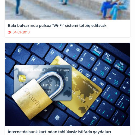
Bakı bulvarında pulsuz “Wi-Fi” sistemi tətbiq ediləcək
04-09-2013
İnternetdə bank kartından təhlükəsiz istifadə qaydaları