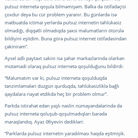
pulsuz internetə qoşula bilməmişəm. Bəlkə də istifadəçisi
çoxdur deyə bu cür problem yaranır. Bu günlərdə isə
mətbuatda ictimai yerlərdə pulsuz internetin təhlükəsiz
olmadığı, diqqətli olmadıqda şəxsi məlumatların ötürülə
bildiyini eşitdim. Buna görə pulsuz internet istifadəsindən
çəkinirəm”.
Aysel adlı paytaxt sakini isə şəhər mərkəzlərində olarkən
mütəmadi olaraq pulsuz internetə qoşulduğunu bildirdi:
“Məlumatım var ki, pulsuz internetə qoşulduqda
tənzimləmələri düzgün qurduqda, təhlükəsizliklə bağlı
qaydalara riayət etdikdə heç bir problem olmur”.
Parkda istirahət edən yaşlı nəslin nümayəndələrində də
pulsuz internetə qoluşub-qoşulmadıqları barədə
maraqlandıq. Ayaz Əliyevin dedikləri:
“Parklarda pulsuz internetin yaradılması haqda eşitmişik.