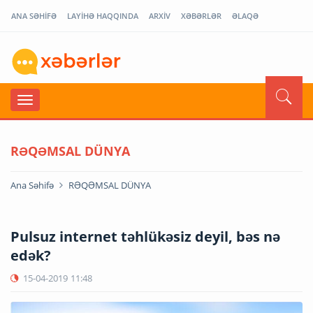
ANA SƏHİFƏ
LAYİHƏ HAQQINDA
ARXİV
XƏBƏRLƏR
ƏLAQƏ
RƏQƏMSAL DÜNYA
Ana Səhifə
RƏQƏMSAL DÜNYA
Pulsuz internet təhlükəsiz deyil, bəs nə
edək?
15-04-2019
11:48