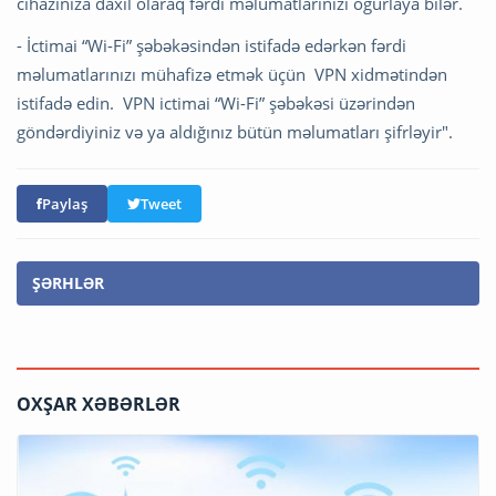
cihazınıza daxil olaraq fərdi məlumatlarınızı oğurlaya bilər.
- İctimai “Wi-Fi” şəbəkəsindən istifadə edərkən fərdi
məlumatlarınızı mühafizə etmək üçün VPN xidmətindən
istifadə edin. VPN ictimai “Wi-Fi” şəbəkəsi üzərindən
göndərdiyiniz və ya aldığınız bütün məlumatları şifrləyir".
Paylaş
Tweet
ŞƏRHLƏR
OXŞAR XƏBƏRLƏR