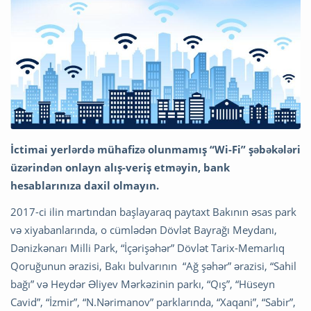
İctimai yerlərdə mühafizə olunmamış “Wi-Fi” şəbəkələri
üzərindən onlayn alış-veriş etməyin, bank
hesablarınıza daxil olmayın.
2017-ci ilin martından başlayaraq paytaxt Bakının əsas park
və xiyabanlarında, o cümlədən Dövlət Bayrağı Meydanı,
Dənizkənarı Milli Park, “İçərişəhər” Dövlət Tarix-Memarlıq
Qoruğunun ərazisi, Bakı bulvarının “Ağ şəhər” ərazisi, “Sahil
bağı” və Heydər Əliyev Mərkəzinin parkı, “Qış”, “Hüseyn
Cavid”, “İzmir”, “N.Nərimanov” parklarında, “Xaqani”, “Sabir”,