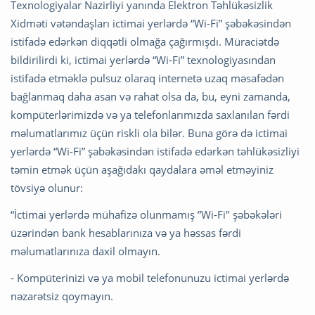
Texnologiyalar Nazirliyi yanında Elektron Təhlükəsizlik
Xidməti vətəndaşları ictimai yerlərdə “Wi-Fi” şəbəkəsindən
istifadə edərkən diqqətli olmağa çağırmışdı. Müraciətdə
bildirilirdi ki, ictimai yerlərdə “Wi-Fi” texnologiyasından
istifadə etməklə pulsuz olaraq internetə uzaq məsafədən
bağlanmaq daha asan və rahat olsa da, bu, eyni zamanda,
kompüterlərimizdə və ya telefonlarımızda saxlanılan fərdi
məlumatlarımız üçün riskli ola bilər. Buna görə də ictimai
yerlərdə “Wi-Fi” şəbəkəsindən istifadə edərkən təhlükəsizliyi
təmin etmək üçün aşağıdakı qaydalara əməl etməyiniz
tövsiyə olunur:
“İctimai yerlərdə mühafizə olunmamış ”Wi-Fi" şəbəkələri
üzərindən bank hesablarınıza və ya həssas fərdi
məlumatlarınıza daxil olmayın.
- Kompüterinizi və ya mobil telefonunuzu ictimai yerlərdə
nəzarətsiz qoymayın.