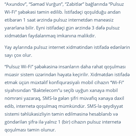
“Axundov”, “Səməd Vurğun”, “Zabitlər” bağlarında “Pulsuz
Wi-Fi” şəbəkəsi təmin edilib. İstifadəçi qoşulduğu andan
etibarən 1 saat ərzində pulsuz internetdən maneəsiz
yararlana bilir. Eyni istifadəçi gün ərzində 3 dəfə pulsuz
xidmətdən faydalanmaq imkanına malikdir.
Yay aylarında pulsuz internet xidmətindən istifadə edənlərin
sayı çox olur.
“Pulsuz Wi-Fi” şəbəkəsinə insanların daha rahat qoşulması
müasir sistem üzərindən həyata keçirilir. Xidmətdən istifadə
etmək üçün müxtəlif konfiqurasiyalı mobil cihazın “Wi-Fi”
siyahısından “Baktelecom”u seçib uyğun xanaya mobil
nömrəni yazaraq, SMS-lə gələn şifri müvafiq xanaya daxil
edib, internetə qoşulmaq mümkündür. SMS-lə qeydiyyat
sistemi təhlükəsizliyin təmin edilməsinə hesablanıb və
göndərilən şifrə ilə yalnız 1 (bir) cihazın pulsuz internetə
qoşulması təmin olunur.