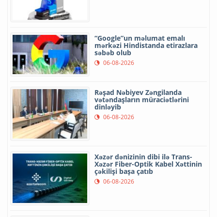
“Google”un məlumat emalı
mərkəzi Hindistanda etirazlara
səbəb olub
06-08-2026
Rəşad Nəbiyev Zəngilanda
vətəndaşların müraciətlərini
dinləyib
06-08-2026
Xəzər dənizinin dibi ilə Trans-
Xəzər Fiber-Optik Kabel Xəttinin
çəkilişi başa çatıb
06-08-2026