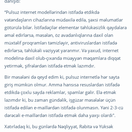
danışıb:
“Pulsuz internet modellərindən istifadə etdikdə
vətəndaşların cihazlarına müdaxilə edilə, şəxsi məlumatlar
götürülə bilər. İstifadəçilər elementar təhlükəsizlik qaydalara
əməl edirlərsə, məsələn, öz avadanlıqlarına daxil olan
müxtəlif proqramları təmizləyir, antiviruslardan istifadə
edirlərsə, təhlükəli vəziyyət yaranmır. Və yaxud, internet
modelinə daxil olub-çıxanda müəyyən məqamlara diqqət
yetirmək, şifrələrdən istifadə etmək lazımdır.
Bir məsələni də qeyd edim ki, pulsuz internetlə hər sayta
giriş mümkün olmur. Amma hansısa resuslardan istifadə
etdikdə çoxlu sayda reklamlar, spamlar gəlir. Elə etmək
lazımdır ki, bu zaman gündəlik, işgüzar məsələlər üçün
istifadə edilən e-maillərdən istifadə olunmasın. Yəni 2-3-cü
dərəcəli e-maillərdən istifadə etmək daha yaxşı olardı".
Xatırladaq ki, bu günlərdə Nəqliyyat, Rabitə və Yüksək