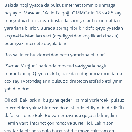
Bakıda nəqliyyatda da pulsuz internet təmin olunmağa
başlayıb. Məsələn, “Xaliq Faiqoğlu” MMC-nin 18 və 85 saylı
marşrut xətti üzrə avtobuslarda sərnişinlər bu xidmətdən
yararlana bilirlər. Burada sərnişinlər bir dəfə qeydiyyatdan
keçməklə istənilən vaxt (qeydiyyatdan keçdikləri cihazla)
ödənişsiz internetə qoşula bilir.
Bəs sakinlər bu xidmətdən necə yararlana bilirlər?
“Səməd Vurğun” parkında mövcud vəziyyətlə bağlı
maraqlandıq. Qeyd edək ki, parkda olduğumuz müddətdə
çox saylı vətəndaşların pulsuz xidmətdən istifadə etdiyinin
şahidi olduq.
Əli adlı Bakı sakini bu günə qədər ictimai yerlərdəki pulsuz
internetdən yalnız bir neçə dəfə istifadə etdiyini bildirdi: “İlk
dəfə iki il öncə Bakı Bulvarı ərazisində qoşula bilmişdim.
Həmin vaxt internet çox rahat və sürətli idi. Lakin son
vaxtlarda bir neçə dəfə buna cəhd etməyə çalışsam da,