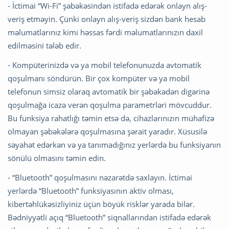
- İctimai “Wi-Fi” şəbəkəsindən istifadə edərək onlayn alış-
veriş etməyin. Çünki onlayn alış-veriş sizdən bank hesab
məlumatlarınız kimi həssas fərdi məlumatlarınızın daxil
edilməsini tələb edir.
- Kompüterinizdə və ya mobil telefonunuzda avtomatik
qoşulmanı söndürün. Bir çox kompüter və ya mobil
telefonun simsiz olaraq avtomatik bir şəbəkədən digərinə
qoşulmağa icazə verən qoşulma parametrləri mövcuddur.
Bu funksiya rahatlığı təmin etsə də, cihazlarınızın mühafizə
olmayan şəbəkələrə qoşulmasına şərait yaradır. Xüsusilə
səyahət edərkən və ya tanımadığınız yerlərdə bu funksiyanın
sönülü olmasını təmin edin.
- “Bluetooth” qoşulmasını nəzarətdə saxlayın. İctimai
yerlərdə “Bluetooth” funksiyasının aktiv olması,
kibertəhlükəsizliyiniz üçün böyük risklər yarada bilər.
Bədniyyətli açıq “Bluetooth” siqnallarından istifadə edərək