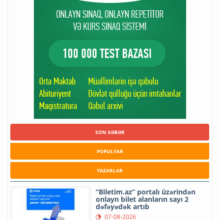
SON XƏBƏR
POPULYAR
YAZARLAR
“Biletim.az” portalı üzərindən
onlayn bilet alanların sayı 2
dəfəyədək artıb
07-08-2026