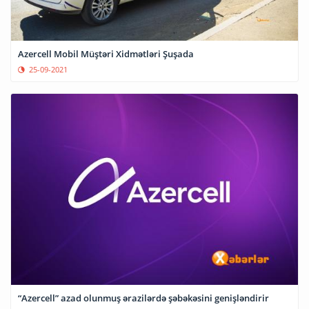
Azercell Mobil Müştəri Xidmətləri Şuşada
25-09-2021
“Azercell” azad olunmuş ərazilərdə şəbəkəsini genişləndirir