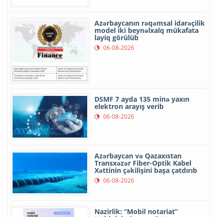
Azərbaycanın rəqəmsal idarəçilik
model iki beynəlxalq mükafata
layiq görülüb
06-08-2026
DSMF 7 ayda 135 minə yaxın
elektron arayış verib
06-08-2026
Azərbaycan və Qazaxıstan
Transxəzər Fiber-Optik Kabel
Xəttinin çəkilişini başa çatdırıb
06-08-2026
Nazirlik: “Mobil notariat”