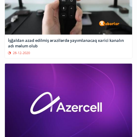
İşğaldan azad edilmiş ərazilərdə yayımlanacaq xarici kanalın
adı məlum olub
28-12-2020