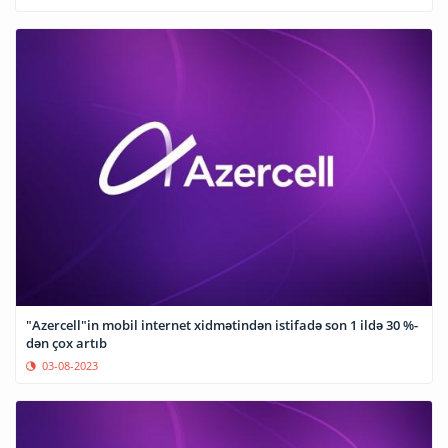
"Azercell"in mobil internet xidmətindən istifadə son 1 ildə 30 %-
dən çox artıb
03-08-2023