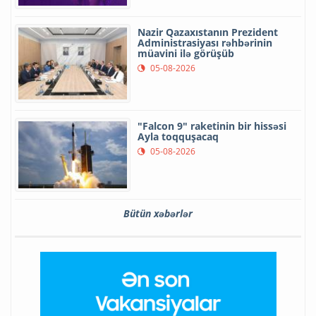
Nazir Qazaxıstanın Prezident
Administrasiyası rəhbərinin
müavini ilə görüşüb
05-08-2026
"Falcon 9" raketinin bir hissəsi
Ayla toqquşacaq
05-08-2026
Bütün xəbərlər