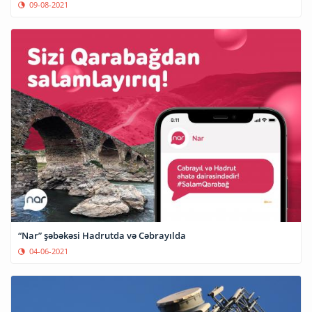
09-08-2021
“Nar” şəbəkəsi Hadrutda və Cəbrayılda
04-06-2021