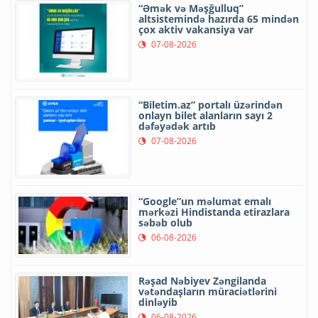
“Əmək və Məşğulluq”
altsistemində hazırda 65 mindən
çox aktiv vakansiya var
07-08-2026
“Biletim.az” portalı üzərindən
onlayn bilet alanların sayı 2
dəfəyədək artıb
07-08-2026
“Google”un məlumat emalı
mərkəzi Hindistanda etirazlara
səbəb olub
06-08-2026
Rəşad Nəbiyev Zəngilanda
vətəndaşların müraciətlərini
dinləyib
06-08-2026