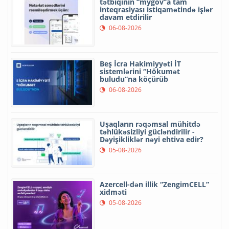
tətbiqinin “mygov”a tam
inteqrasiyası istiqamətində işlər
davam etdirilir
06-08-2026
Beş İcra Hakimiyyəti İT
sistemlərini “Hökumət
buludu”na köçürüb
06-08-2026
Uşaqların rəqəmsal mühitdə
təhlükəsizliyi gücləndirilir -
Dəyişikliklər nəyi ehtiva edir?
05-08-2026
Azercell-dən illik “ZengimCELL”
xidməti
05-08-2026