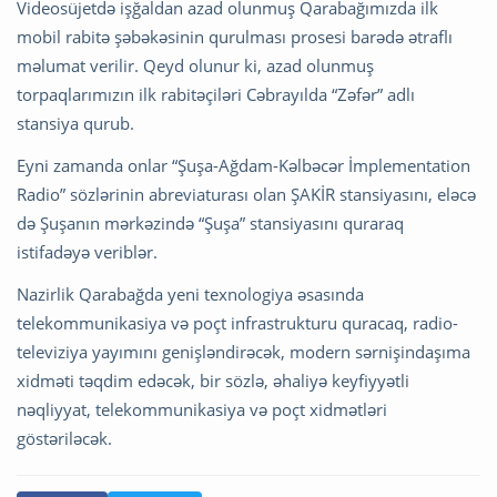
Videosüjetdə işğaldan azad olunmuş Qarabağımızda ilk
mobil rabitə şəbəkəsinin qurulması prosesi barədə ətraflı
məlumat verilir. Qeyd olunur ki, azad olunmuş
torpaqlarımızın ilk rabitəçiləri Cəbrayılda “Zəfər” adlı
stansiya qurub.
Eyni zamanda onlar “Şuşa-Ağdam-Kəlbəcər İmplementation
Radio” sözlərinin abreviaturası olan ŞAKİR stansiyasını, eləcə
də Şuşanın mərkəzində “Şuşa” stansiyasını quraraq
istifadəyə veriblər.
Nazirlik Qarabağda yeni texnologiya əsasında
telekommunikasiya və poçt infrastrukturu quracaq, radio-
televiziya yayımını genişləndirəcək, modern sərnişindaşıma
xidməti təqdim edəcək, bir sözlə, əhaliyə keyfiyyətli
nəqliyyat, telekommunikasiya və poçt xidmətləri
göstəriləcək.