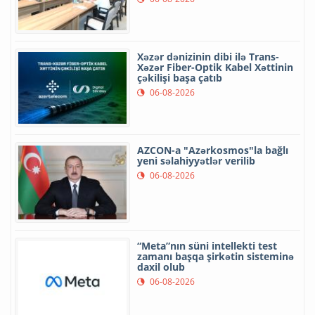
Xəzər dənizinin dibi ilə Trans-
Xəzər Fiber-Optik Kabel Xəttinin
çəkilişi başa çatıb
06-08-2026
AZCON-a "Azərkosmos"la bağlı
yeni səlahiyyətlər verilib
06-08-2026
“Meta”nın süni intellekti test
zamanı başqa şirkətin sisteminə
daxil olub
06-08-2026