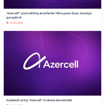
“Azercell” azad edilmiş ərazilərdə 100-ə yaxın baza stansiya
quraşdırıb
10-03-2023
Xankəndi artıq "Azercell" in əhatə dairəsində!