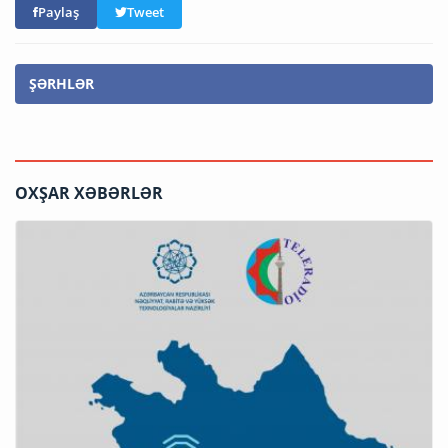
Paylaş
Tweet
ŞƏRHLƏR
OXŞAR XƏBƏRLƏR