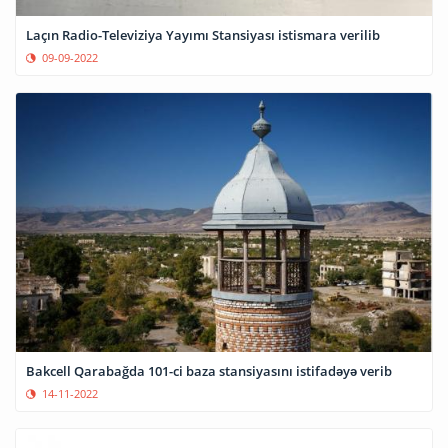
Laçın Radio-Televiziya Yayımı Stansiyası istismara verilib
09-09-2022
Bakcell Qarabağda 101-ci baza stansiyasını istifadəyə verib
14-11-2022