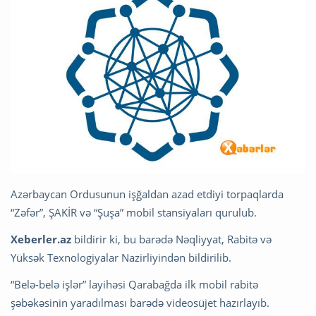
Azərbaycan Ordusunun işğaldan azad etdiyi torpaqlarda
“Zəfər”, ŞAKİR və “Şuşa” mobil stansiyaları qurulub.
Xeberler.az
bildirir ki, bu barədə Nəqliyyat, Rabitə və
Yüksək Texnologiyalar Nazirliyindən bildirilib.
“Belə-belə işlər” layihəsi Qarabağda ilk mobil rabitə
şəbəkəsinin yaradılması barədə videosüjet hazırlayıb.