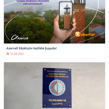
Azercell Eksklüziv tezliklə Şuşada!
15-03-2022