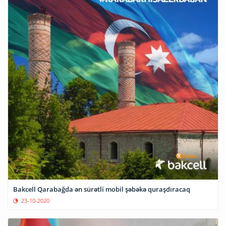
Bakcell Qarabağda ən sürətli mobil şəbəkə quraşdıracaq
23-10-2020