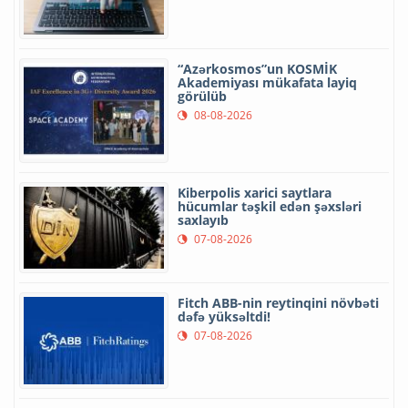
“Azərkosmos”un KOSMİK
Akademiyası mükafata layiq
görülüb
08-08-2026
Kiberpolis xarici saytlara
hücumlar təşkil edən şəxsləri
saxlayıb
07-08-2026
Fitch ABB-nin reytinqini növbəti
dəfə yüksəltdi!
07-08-2026