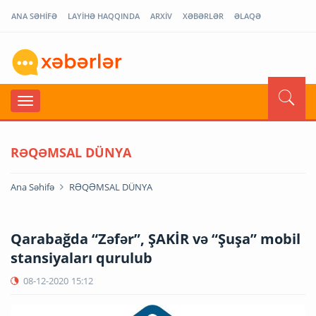
ANA SƏHİFƏ
LAYİHƏ HAQQINDA
ARXİV
XƏBƏRLƏR
ƏLAQƏ
RƏQƏMSAL DÜNYA
Ana Səhifə
RƏQƏMSAL DÜNYA
Qarabağda “Zəfər”, ŞAKİR və “Şuşa” mobil
stansiyaları qurulub
08-12-2020
15:12