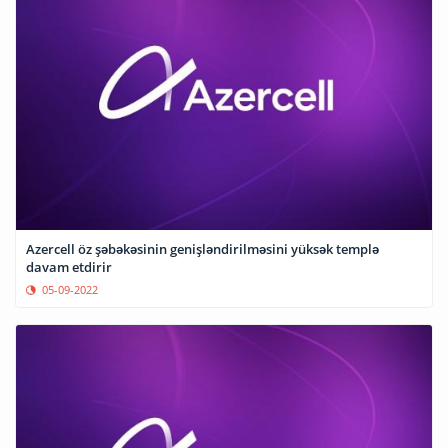
Azercell öz şəbəkəsinin genişləndirilməsini yüksək templə
davam etdirir
05-09-2022