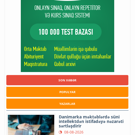
SON XƏBƏR
POPULYAR
YAZARLAR
Danimarka məktəblərdə süni
intellektdən istifadəyə nəzarəti
sərtləşdirir
08-08-2026