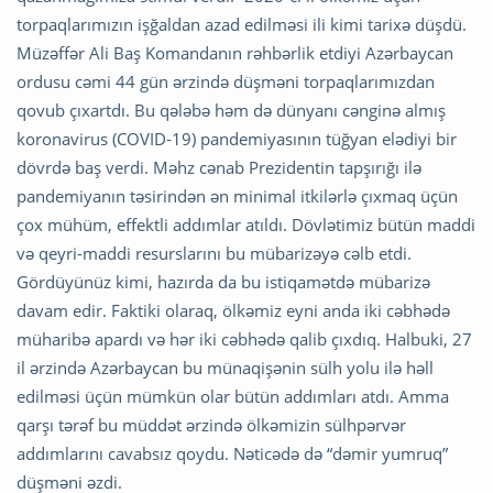
torpaqlarımızın işğaldan azad edilməsi ili kimi tarixə düşdü.
Müzəffər Ali Baş Komandanın rəhbərlik etdiyi Azərbaycan
ordusu cəmi 44 gün ərzində düşməni torpaqlarımızdan
qovub çıxartdı. Bu qələbə həm də dünyanı cənginə almış
koronavirus (COVID-19) pandemiyasının tüğyan elədiyi bir
dövrdə baş verdi. Məhz cənab Prezidentin tapşırığı ilə
pandemiyanın təsirindən ən minimal itkilərlə çıxmaq üçün
çox mühüm, effektli addımlar atıldı. Dövlətimiz bütün maddi
və qeyri-maddi resurslarını bu mübarizəyə cəlb etdi.
Gördüyünüz kimi, hazırda da bu istiqamətdə mübarizə
davam edir. Faktiki olaraq, ölkəmiz eyni anda iki cəbhədə
müharibə apardı və hər iki cəbhədə qalib çıxdıq. Halbuki, 27
il ərzində Azərbaycan bu münaqişənin sülh yolu ilə həll
edilməsi üçün mümkün olar bütün addımları atdı. Amma
qarşı tərəf bu müddət ərzində ölkəmizin sülhpərvər
addımlarını cavabsız qoydu. Nəticədə də “dəmir yumruq”
düşməni əzdi.