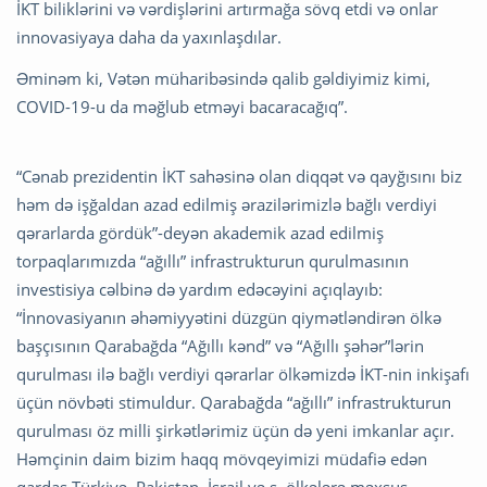
İKT biliklərini və vərdişlərini artırmağa sövq etdi və onlar
innovasiyaya daha da yaxınlaşdılar.
Əminəm ki, Vətən müharibəsində qalib gəldiyimiz kimi,
COVID-19-u da məğlub etməyi bacaracağıq”.
“Cənab prezidentin İKT sahəsinə olan diqqət və qayğısını biz
həm də işğaldan azad edilmiş ərazilərimizlə bağlı verdiyi
qərarlarda gördük”-deyən akademik azad edilmiş
torpaqlarımızda “ağıllı” infrastrukturun qurulmasının
investisiya cəlbinə də yardım edəcəyini açıqlayıb:
“İnnovasiyanın əhəmiyyətini düzgün qiymətləndirən ölkə
başçısının Qarabağda “Ağıllı kənd” və “Ağıllı şəhər”lərin
qurulması ilə bağlı verdiyi qərarlar ölkəmizdə İKT-nin inkişafı
üçün növbəti stimuldur. Qarabağda “ağıllı” infrastrukturun
qurulması öz milli şirkətlərimiz üçün də yeni imkanlar açır.
Həmçinin daim bizim haqq mövqeyimizi müdafiə edən
qardaş Türkiyə, Pakistan, İsrail və s. ölkələrə məxsus