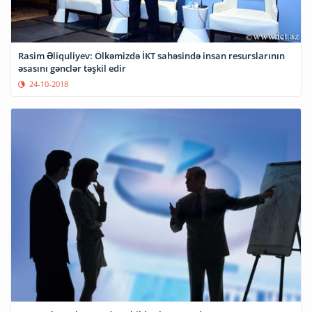
Rasim Əliquliyev: Ölkəmizdə İKT sahəsində insan resurslarının
əsasını gənclər təşkil edir
24-10-2018