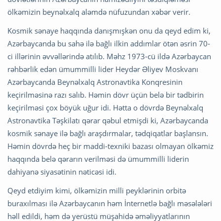
ölkəmizin beynəlxalq aləmdə nüfuzundan xəbər verir.
Kosmik sənaye haqqında danışmışkən onu da qeyd edim ki,
Azərbaycanda bu sahə ilə bağlı ilkin addımlar ötən əsrin 70-
ci illərinin əvvəllərində atılıb. Məhz 1973-cü ildə Azərbaycan
rəhbərlik edən ümummilli lider Heydər Əliyev Moskvanı
Azərbaycanda Beynəlxalq Astronavtika Konqresinin
keçirilməsinə razı salıb. Həmin dövr üçün belə bir tədbirin
keçirilməsi çox böyük uğur idi. Hətta o dövrdə Beynəlxalq
Astronavtika Təşkilatı qərar qəbul etmişdi ki, Azərbaycanda
kosmik sənaye ilə bağlı araşdırmalar, tədqiqatlar başlansın.
Həmin dövrdə heç bir maddi-texniki bazası olmayan ölkəmiz
haqqında belə qərarın verilməsi də ümummilli liderin
dahiyanə siyasətinin nəticəsi idi.
Qeyd etdiyim kimi, ölkəmizin milli peyklərinin orbitə
buraxılması ilə Azərbaycanın həm İnternetlə bağlı məsələləri
həll edildi, həm də yerüstü müşahidə əməliyyatlarının