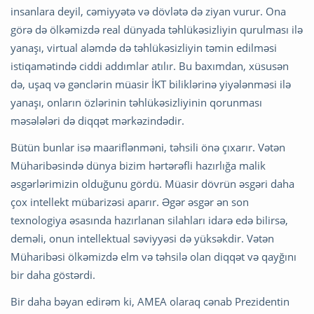
insanlara deyil, cəmiyyətə və dövlətə də ziyan vurur. Ona
görə də ölkəmizdə real dünyada təhlükəsizliyin qurulması ilə
yanaşı, virtual aləmdə də təhlükəsizliyin təmin edilməsi
istiqamətində ciddi addımlar atılır. Bu baxımdan, xüsusən
də, uşaq və gənclərin müasir İKT biliklərinə yiyələnməsi ilə
yanaşı, onların özlərinin təhlükəsizliyinin qorunması
məsələləri də diqqət mərkəzindədir.
Bütün bunlar isə maariflənməni, təhsili önə çıxarır. Vətən
Müharibəsində dünya bizim hərtərəfli hazırlığa malik
əsgərlərimizin olduğunu gördü. Müasir dövrün əsgəri daha
çox intellekt mübarizəsi aparır. Əgər əsgər ən son
texnologiya əsasında hazırlanan silahları idarə edə bilirsə,
deməli, onun intellektual səviyyəsi də yüksəkdir. Vətən
Müharibəsi ölkəmizdə elm və təhsilə olan diqqət və qayğını
bir daha göstərdi.
Bir daha bəyan edirəm ki, AMEA olaraq cənab Prezidentin