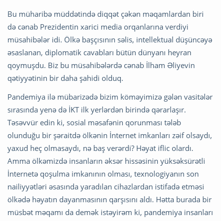
Bu müharibə müddətində diqqət çəkən məqamlardan biri
də cənab Prezidentin xarici media orqanlarına verdiyi
müsahibələr idi. Ölkə başçısının səlis, intellektual düşüncəyə
əsaslanan, diplomatik cavabları bütün dünyanı heyran
qoymuşdu. Biz bu müsahibələrdə cənab İlham Əliyevin
qətiyyətinin bir daha şahidi olduq.
Pandemiya ilə mübarizədə bizim köməyimizə gələn vasitələr
sırasında yenə də İKT ilk yerlərdən birində qərarlaşır.
Təsəvvür edin ki, sosial məsafənin qorunması tələb
olunduğu bir şəraitdə ölkənin İnternet imkanları zəif olsaydı,
yaxud heç olmasaydı, nə baş verərdi? Həyat iflic olardı.
Amma ölkəmizdə insanların əksər hissəsinin yüksəksürətli
İnternetə qoşulma imkanının olması, texnologiyanın son
nailiyyətləri əsasında yaradılan cihazlardan istifadə etməsi
ölkədə həyatın dayanmasının qarşısını aldı. Hətta burada bir
müsbət məqamı da demək istəyirəm ki, pandemiya insanları