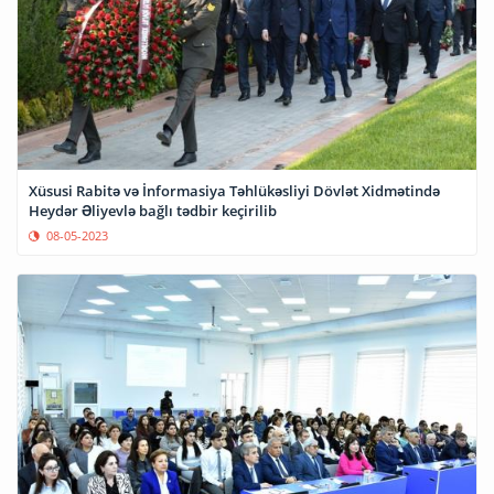
Xüsusi Rabitə və İnformasiya Təhlükəsliyi Dövlət Xidmətində
Heydər Əliyevlə bağlı tədbir keçirilib
08-05-2023