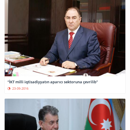
“İKT milli iqtisadiyyatın aparıcı sektoruna çevrilib”
23-09-2016