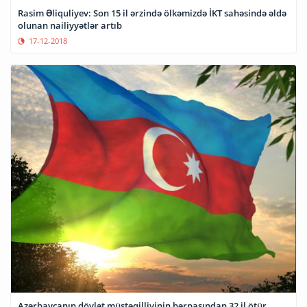
Rasim Əliquliyev: Son 15 il ərzində ölkəmizdə İKT sahəsində əldə
olunan nailiyyətlər artıb
17-12-2018
Azərbaycanın dövlət müstəqilliyinin bərpasından 32 il ötür