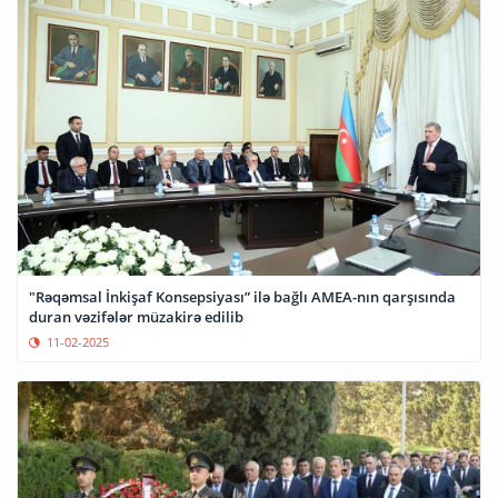
"Rəqəmsal İnkişaf Konsepsiyası” ilə bağlı AMEA-nın qarşısında
duran vəzifələr müzakirə edilib
11-02-2025