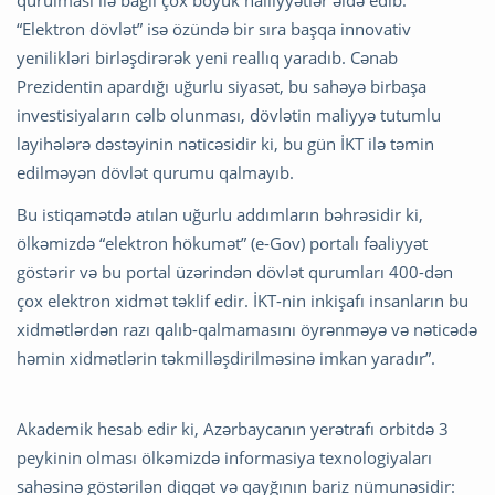
“Elektron dövlət” isə özündə bir sıra başqa innovativ
yenilikləri birləşdirərək yeni reallıq yaradıb. Cənab
Prezidentin apardığı uğurlu siyasət, bu sahəyə birbaşa
investisiyaların cəlb olunması, dövlətin maliyyə tutumlu
layihələrə dəstəyinin nəticəsidir ki, bu gün İKT ilə təmin
edilməyən dövlət qurumu qalmayıb.
Bu istiqamətdə atılan uğurlu addımların bəhrəsidir ki,
ölkəmizdə “elektron hökumət” (e-Gov) portalı fəaliyyət
göstərir və bu portal üzərindən dövlət qurumları 400-dən
çox elektron xidmət təklif edir. İKT-nin inkişafı insanların bu
xidmətlərdən razı qalıb-qalmamasını öyrənməyə və nəticədə
həmin xidmətlərin təkmilləşdirilməsinə imkan yaradır”.
Akademik hesab edir ki, Azərbaycanın yerətrafı orbitdə 3
peykinin olması ölkəmizdə informasiya texnologiyaları
sahəsinə göstərilən diqqət və qayğının bariz nümunəsidir: