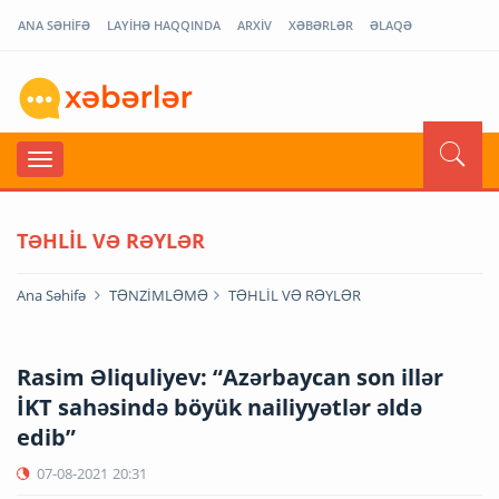
ANA SƏHİFƏ
LAYİHƏ HAQQINDA
ARXİV
XƏBƏRLƏR
ƏLAQƏ
TƏHLİL VƏ RƏYLƏR
Ana Səhifə
TƏNZİMLƏMƏ
TƏHLİL VƏ RƏYLƏR
Rasim Əliquliyev: “Azərbaycan son illər
İKT sahəsində böyük nailiyyətlər əldə
edib”
07-08-2021
20:31