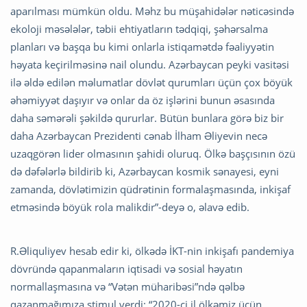
aparılması mümkün oldu. Məhz bu müşahidələr nəticəsində
ekoloji məsələlər, təbii ehtiyatların tədqiqi, şəhərsalma
planları və başqa bu kimi onlarla istiqamətdə fəaliyyətin
həyata keçirilməsinə nail olundu. Azərbaycan peyki vasitəsi
ilə əldə edilən məlumatlar dövlət qurumları üçün çox böyük
əhəmiyyət daşıyır və onlar da öz işlərini bunun əsasında
daha səmərəli şəkildə qururlar. Bütün bunlara görə biz bir
daha Azərbaycan Prezidenti cənab İlham Əliyevin necə
uzaqgörən lider olmasının şahidi oluruq. Ölkə başçısının özü
də dəfələrlə bildirib ki, Azərbaycan kosmik sənayesi, eyni
zamanda, dövlətimizin qüdrətinin formalaşmasında, inkişaf
etməsində böyük rola malikdir”-deyə o, əlavə edib.
R.Əliquliyev hesab edir ki, ölkədə İKT-nin inkişafı pandemiya
dövründə qapanmaların iqtisadi və sosial həyatın
normallaşmasına və “Vətən müharibəsi”ndə qəlbə
qazanmağımıza stimul verdi: “2020-ci il ölkəmiz üçün