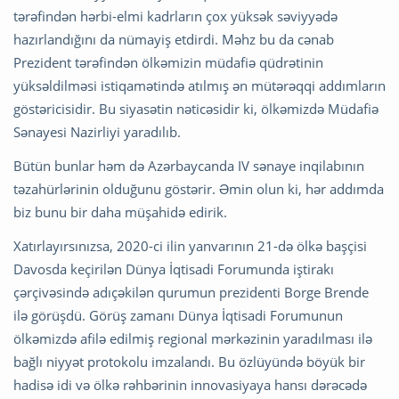
tərəfindən hərbi-elmi kadrların çox yüksək səviyyədə
hazırlandığını da nümayiş etdirdi. Məhz bu da cənab
Prezident tərəfindən ölkəmizin müdafiə qüdrətinin
yüksəldilməsi istiqamətində atılmış ən mütərəqqi addımların
göstəricisidir. Bu siyasətin nəticəsidir ki, ölkəmizdə Müdafiə
Sənayesi Nazirliyi yaradılıb.
Bütün bunlar həm də Azərbaycanda IV sənaye inqilabının
təzahürlərinin olduğunu göstərir. Əmin olun ki, hər addımda
biz bunu bir daha müşahidə edirik.
Xatırlayırsınızsa, 2020-ci ilin yanvarının 21-də ölkə başçisi
Davosda keçirilən Dünya İqtisadi Forumunda iştirakı
çərçivəsində adıçəkilən qurumun prezidenti Borge Brende
ilə görüşdü. Görüş zamanı Dünya İqtisadi Forumunun
ölkəmizdə afilə edilmiş regional mərkəzinin yaradılması ilə
bağlı niyyət protokolu imzalandı. Bu özlüyündə böyük bir
hadisə idi və ölkə rəhbərinin innovasiyaya hansı dərəcədə