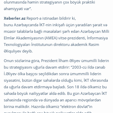
olunmasında həmin strategiyanın çox böyük praktiki
əhəmiyyəti var”.
Xeberler.az
Report-a istinadən bildirir ki,
bunu Azərbaycanda İKT-nin inkişafı üçün yaradılan şərait və
müasir tələblərlə bağlı məsələləri şərh edən Azərbaycan Milli
Elmlər Akademiyasının (AMEA) vitse-prezidenti, İnformasiya
Texnologiyaları İnstitutunun direktoru akademik Rasim
Əliquliyev deyib.
Onun sözlərinə görə, Prezident İlham Əliyev ümumilli liderin
bu strategiyasını uğurla davam etdirir: “2003-cü ildə cənab
İ.Əliyev ölkə başçısı seçildikdən sonra ümummilli liderin
siyasətini, bütün digər sahələrdə olduğu kimi, İKT sferasında
da uğurla davam etdirməyə başladı. Son 18 ildə ölkəmiz bu
sahədə böyük nailiyyətlər əldə edib. Bu gün Azərbaycan İKT
sahəsində regionda və dünyada ən aparıcı mövqelərdən
birinə malikdir. Hazırda ölkəmiz “elektron dövlət”in
qurulması ilə bağlı çox böyük nailiyyətlər əldə edib.