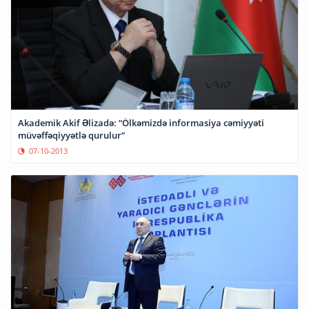
Akademik Akif Əlizadə: “Ölkəmizdə informasiya cəmiyyəti
müvəffəqiyyətlə qurulur”
07-10-2013