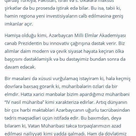
şirkətlər də bu prosesdə iştirak edə bilər. Bu isə, təbii ki,
həmin regiona yeni investisiyaların cəlb edilməsinə geniş
imkanlar açır.
Həmişə olduğu kimi, Azərbaycan Milli Elmlər Akademiyası
cənab Prezidentin bu innovativ çağırışına dəstək verir. Biz
alimlər daim modern və çevik siyasət həyata keçirən ölkə
başçısını dəstəkləmişik və bu dəstəyimiz bundan sonra da
davam edəcək.
Bir məsələni də xüsusi vurğulamaq istəyirəm ki, hələ keçmiş
dövrlərə baxsaq görərik ki, müharibələrin özləri də bir
elmdir. Hətta xarici mənbələr bizim apardığımız müharibəni
“IV nəsil müharibə” kimi xarakterizə edirlər. Artıq dünyanın
bir çox hərbi məktəbləri Azərbaycanın uğurlu təcrübəsindən
tədris məqsədləri üçün istifadə edir. Bu baxımdan, deyə
bilərəm ki, Vətən Müharibəsi təkcə torpaqlarımızın azad
edilməsi nailiyyəti kimi yadda qalmadı. Həm də dövlətimiz