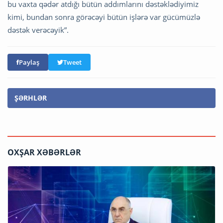
bu vaxta qədər atdığı bütün addımlarını dəstəklədiyimiz
kimi, bundan sonra görəcəyi bütün işlərə var gücümüzlə
dəstək verəcəyik”.
Paylaş
Tweet
ŞƏRHLƏR
OXŞAR XƏBƏRLƏR