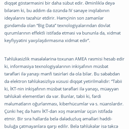
diqqət göstərməsini bir daha sübut edir. Əminliklə deyə
bilərəm ki, bu addım da özündə IV sənaye inqilabının
ideyalarını təzahür etdirir. Həmçinin son zamanlar
gündəmdə olan “Big Data” texnologiyalarından dövlət
qurumlarının effektli istifadə etməsi və bununla da, xidmət
keyfiyyətini yaxşılaşdırmasına xidmət edir”.
Təhlükəsizlik məsələlərinə toxunan AMEA rəsmisi hesab edir
ki, informasiya texnologiyalarının inkişafının müsbət
tərəfləri ilə yanaşı mənfi təsirləri də ola bilər. Bu səbəbdən
də elektron təhlükəsizliyə xüsusi diqqət yetirilməlidir: “Təbii
ki, İKT-nin inkişafının müsbət tərəfləri ilə yanaşı, müəyyən
təhlükəli elementləri də var. Bunlar, təbii ki, fərdi
məlumatların oğurlanması, kiberhücumlar və s. nüanslardır.
Çünki heç də hamı İKT-dən xoş məramlar üçün istifadə
etmir. Bir sıra hallarda belə dələduzluq əməlləri həddi-
buluğa çatmayanlara qarşı edilir. Belə təhlükələr isə təkcə