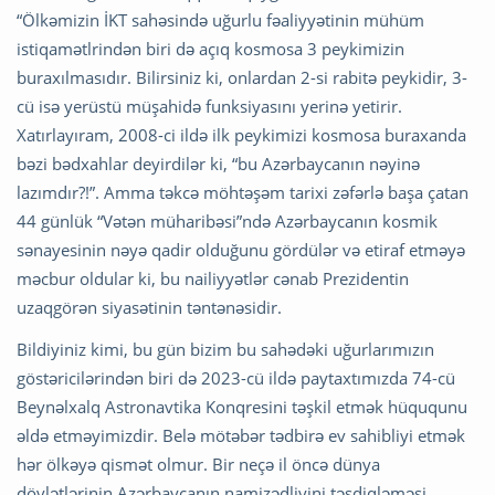
“Ölkəmizin İKT sahəsində uğurlu fəaliyyətinin mühüm
istiqamətlrindən biri də açıq kosmosa 3 peykimizin
buraxılmasıdır. Bilirsiniz ki, onlardan 2-si rabitə peykidir, 3-
cü isə yerüstü müşahidə funksiyasını yerinə yetirir.
Xatırlayıram, 2008-ci ildə ilk peykimizi kosmosa buraxanda
bəzi bədxahlar deyirdilər ki, “bu Azərbaycanın nəyinə
lazımdır?!”. Amma təkcə möhtəşəm tarixi zəfərlə başa çatan
44 günlük “Vətən müharibəsi”ndə Azərbaycanın kosmik
sənayesinin nəyə qadir olduğunu gördülər və etiraf etməyə
məcbur oldular ki, bu nailiyyətlər cənab Prezidentin
uzaqgörən siyasətinin təntənəsidir.
Bildiyiniz kimi, bu gün bizim bu sahədəki uğurlarımızın
göstəricilərindən biri də 2023-cü ildə paytaxtımızda 74-cü
Beynəlxalq Astronavtika Konqresini təşkil etmək hüququnu
əldə etməyimizdir. Belə mötəbər tədbirə ev sahibliyi etmək
hər ölkəyə qismət olmur. Bir neçə il öncə dünya
dövlətlərinin Azərbaycanın namizədliyini təsdiqləməsi