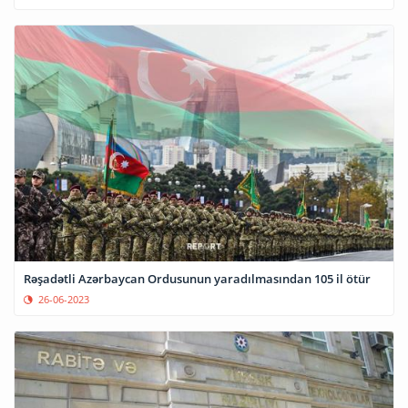
Rəşadətli Azərbaycan Ordusunun yaradılmasından 105 il ötür
26-06-2023