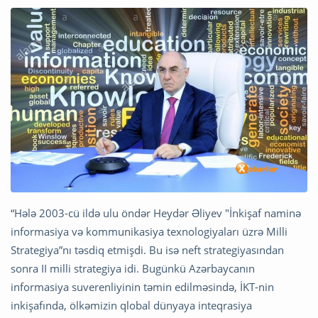
“Hələ 2003-cü ildə ulu öndər Heydər Əliyev "İnkişaf naminə
informasiya və kommunikasiya texnologiyaları üzrə Milli
Strategiya”nı təsdiq etmişdi. Bu isə neft strategiyasından
sonra II milli strategiya idi. Bugünkü Azərbaycanın
informasiya suverenliyinin təmin edilməsində, İKT-nin
inkişafında, ölkəmizin qlobal dünyaya inteqrasiya