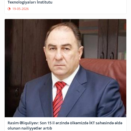
Texnologiyaları İnstitutu
19-05-2026
Rasim Əliquliyev: Son 15 il ərzində ölkəmizdə İKT sahəsində əldə
olunan nailiyyətlər artıb