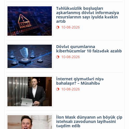
Təhlükəsizlik boşluqları
aşkarlanmış dövlət informasiya
resurslarının sayı iyulda kəskin
artıb
10-08-2026
Dövlət qurumlarına
kiberhücumlar 10 faizədək azalıb
10-08-2026
İnternet qiymətləri niyə
bahalaşır? – Müsahibə
10-08-2026
İlon Mask dünyanın ən böyük çip
istehsalı zavodunun layihəsini
təqdim edib