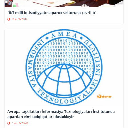
“İKT milli iqtisadiyyatın aparıcı sektoruna çevrilib”
23-09-2016
Avropa təşkilatları İnformasiya Texnologiyaları İnstitutunda
aparılan elmi tədqiqatları dəstəkləyir
17-07-2020