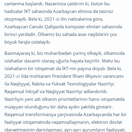
canlanma başlandı. Nəzərinizə çatdırım ki, bütün bu
hadisələr İKT sahəsində Azərbaycan elminə də təsirsiz
ötüşməyib. Belə ki, 2021-ci ilin nəticələrinə görə,
Azərbaycan Cənubi Qafqazda kompüter elmləri sahəsində
birinci yerdədir. Ölkəmiz bu sahədə əsas rəqiblərini çox
böyük fərqlə üstələyib.
Baxmayaraq ki, biz müharibədən çıxmış ölkəyik, ölkəmizdə
islahatlar davamlı olaraq uğurla həyata keçirilir. Məhz bu
islahatların bir istiqaməti də İKT-nin payına düşüb. Belə ki,
2021-ci ildə möhtərəm Prezident İlham Əliyevin sərəncamı
ilə Nəqliyyat, Rabitə və Yüksək Texnologiyalar Nazirliyi
Rəqəmsal İnkişaf və Nəqliyyat Nazirliyi adlandırıldı.
Nazirliyin yeni adı ölkənin prioritetlərinin hansı istiqamətdə
müəyyən olunduğunu bir daha aydın şəkildə göstərir.
Rəqəmsal transformasiya çərçivəsində Azərbaycanda hər bir
fəaliyyət istiqamətində rəqəmsallaşmanın, elektron dövlət
idarəetməsinin dərinləşməsi, ayrı-ayrı qurumların fəaliyyəti,