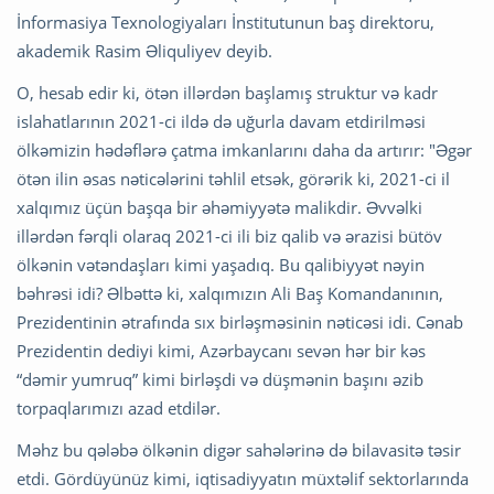
İnformasiya Texnologiyaları İnstitutunun baş direktoru,
akademik Rasim Əliquliyev deyib.
O, hesab edir ki, ötən illərdən başlamış struktur və kadr
islahatlarının 2021-ci ildə də uğurla davam etdirilməsi
ölkəmizin hədəflərə çatma imkanlarını daha da artırır: "Əgər
ötən ilin əsas nəticələrini təhlil etsək, görərik ki, 2021-ci il
xalqımız üçün başqa bir əhəmiyyətə malikdir. Əvvəlki
illərdən fərqli olaraq 2021-ci ili biz qalib və ərazisi bütöv
ölkənin vətəndaşları kimi yaşadıq. Bu qalibiyyət nəyin
bəhrəsi idi? Əlbəttə ki, xalqımızın Ali Baş Komandanının,
Prezidentinin ətrafında sıx birləşməsinin nəticəsi idi. Cənab
Prezidentin dediyi kimi, Azərbaycanı sevən hər bir kəs
“dəmir yumruq” kimi birləşdi və düşmənin başını əzib
torpaqlarımızı azad etdilər.
Məhz bu qələbə ölkənin digər sahələrinə də bilavasitə təsir
etdi. Gördüyünüz kimi, iqtisadiyyatın müxtəlif sektorlarında