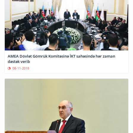
AMEA Dövlət Gömrük Komitəsinə İKT sahəsində hər zaman
dəstək verib
08-11-2018