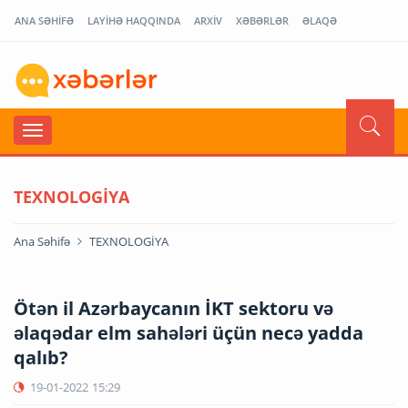
ANA SƏHİFƏ
LAYİHƏ HAQQINDA
ARXİV
XƏBƏRLƏR
ƏLAQƏ
TEXNOLOGİYA
Ana Səhifə
TEXNOLOGİYA
Ötən il Azərbaycanın İKT sektoru və
əlaqədar elm sahələri üçün necə yadda
qalıb?
19-01-2022
15:29