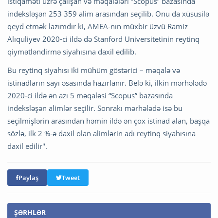
istiqaməti üzrə çalışan və məqalələri “Scopus” bazasında
indeksləşən 253 359 alim arasından seçilib. Onu da xüsusilə
qeyd etmək lazımdır ki, AMEA-nın müxbir üzvü Ramiz
Alıquliyev 2020-ci ildə də Stanford Universitetinin reytinq
qiymətləndirmə siyahısına daxil edilib.
Bu reytinq siyahısı iki mühüm göstərici – məqalə və
istinadların sayı əsasında hazırlanır. Belə ki, ilkin mərhələdə
2020-ci ildə ən azı 5 məqaləsi “Scopus” bazasında
indeksləşən alimlər seçilir. Sonrakı mərhələdə isə bu
seçilmişlərin arasından həmin ildə ən çox istinad alan, başqa
sözlə, ilk 2 %-ə daxil olan alimlərin adı reytinq siyahısına
daxil edilir".
Paylaş
Tweet
ŞƏRHLƏR