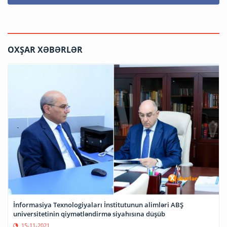
OXŞAR XƏBƏRLƏR
İnformasiya Texnologiyaları İnstitutunun alimləri ABŞ
universitetinin qiymətləndirmə siyahısına düşüb
15-11-2021