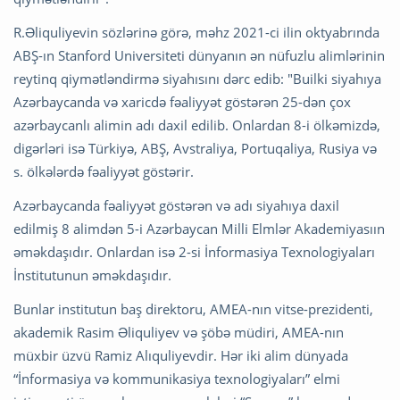
R.Əliquliyevin sözlərinə görə, məhz 2021-ci ilin oktyabrında
ABŞ-ın Stanford Universiteti dünyanın ən nüfuzlu alimlərinin
reytinq qiymətləndirmə siyahısını dərc edib: "Builki siyahıya
Azərbaycanda və xaricdə fəaliyyət göstərən 25-dən çox
azərbaycanlı alimin adı daxil edilib. Onlardan 8-i ölkəmizdə,
digərləri isə Türkiyə, ABŞ, Avstraliya, Portuqaliya, Rusiya və
s. ölkələrdə fəaliyyət göstərir.
Azərbaycanda fəaliyyət göstərən və adı siyahıya daxil
edilmiş 8 alimdən 5-i Azərbaycan Milli Elmlər Akademiyasıın
əməkdaşıdır. Onlardan isə 2-si İnformasiya Texnologiyaları
İnstitutunun əməkdaşıdır.
Bunlar institutun baş direktoru, AMEA-nın vitse-prezidenti,
akademik Rasim Əliquliyev və şöbə müdiri, AMEA-nın
müxbir üzvü Ramiz Alıquliyevdir. Hər iki alim dünyada
“İnformasiya və kommunikasiya texnologiyaları” elmi