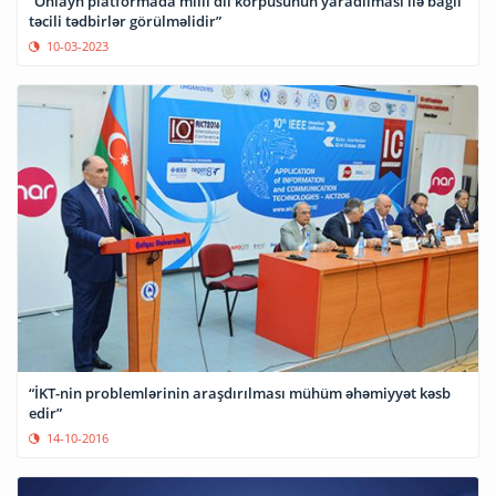
“Onlayn platformada milli dil korpusunun yaradılması ilə bağlı
təcili tədbirlər görülməlidir”
10-03-2023
“İKT-nin problemlərinin araşdırılması mühüm əhəmiyyət kəsb
edir”
14-10-2016