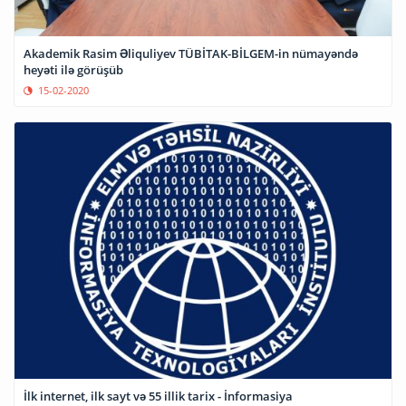
Akademik Rasim Əliquliyev TÜBİTAK-BİLGEM-in nümayəndə
heyəti ilə görüşüb
15-02-2020
İlk internet, ilk sayt və 55 illik tarix - İnformasiya