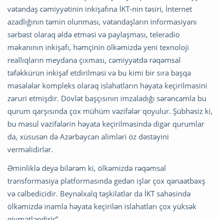
vətəndaş cəmiyyətinin inkişafına İKT-nin təsiri, İnternet
azadlığının təmin olunması, vətəndaşların informasiyanı
sərbəst olaraq əldə etməsi və paylaşması, teleradio
məkanının inkişafı, həmçinin ölkəmizdə yeni texnoloji
reallıqların meydana çıxması, cəmiyyətdə rəqəmsal
təfəkkürün inkişaf etdirilməsi və bu kimi bir sıra başqa
məsələlər kompleks olaraq islahatların həyata keçirilməsini
zəruri etmişdir. Dövlət başçısının imzaladığı sərəncamla bu
qurum qarşısında çox mühüm vəzifələr qoyulur. Şübhəsiz ki,
bu məsul vəzifələrin həyata keçirilməsində digər qurumlar
da, xüsusən də Azərbaycan alimləri öz dəstəyini
verməlidirlər.
Əminliklə deyə bilərəm ki, ölkəmizdə rəqəmsal
transformasiya platformasında gedən işlər çox qənaətbəxş
və cəlbedicidir. Beynəlxalq təşkilatlar da İKT sahəsində
ölkəmizdə inamla həyata keçirilən islahatları çox yüksək
qiymətləndirir”.