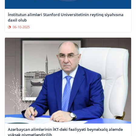
İnstitutun alimləri Stanford Universitetinin reytinq siyahısına
daxil olub
06-10-2025
Azərbaycan alimlərinin İKT-dəki fəaliyyəti beynəlxalq aləmdə
yüksək qiymətləndirilib