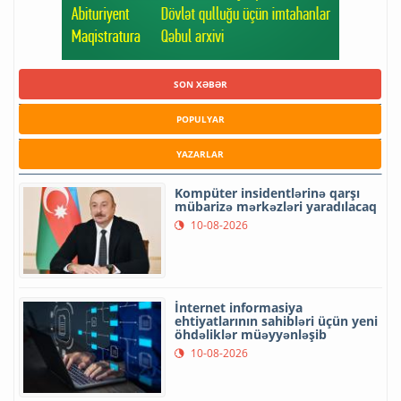
SON XƏBƏR
POPULYAR
YAZARLAR
Kompüter insidentlərinə qarşı
mübarizə mərkəzləri yaradılacaq
10-08-2026
İnternet informasiya
ehtiyatlarının sahibləri üçün yeni
öhdəliklər müəyyənləşib
10-08-2026