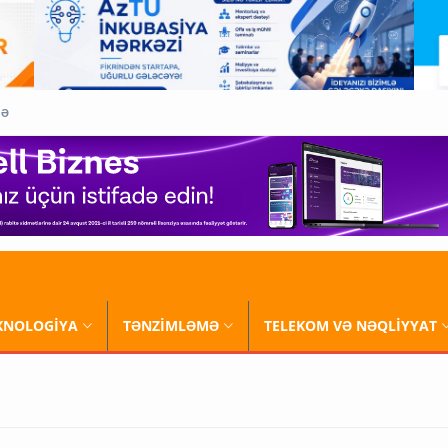
QƏ
XNOLOGİYA
TƏNZİMLƏMƏ
TELEKOM VƏ NƏQLİYYAT