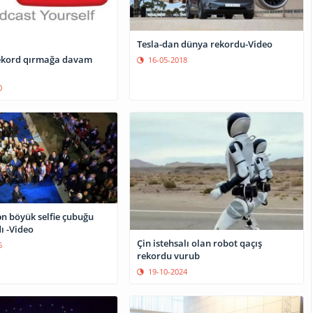
Tesla-dan dünya rekordu-Video
ekord qırmağa davam
16-05-2018
0
n böyük selfie çubuğu
ı -Video
Çin istehsalı olan robot qaçış
6
rekordu vurub
19-10-2024