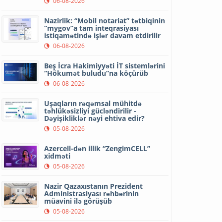
06-08-2026
Nazirlik: “Mobil notariat” tətbiqinin
“mygov”a tam inteqrasiyası
istiqamətində işlər davam etdirilir
06-08-2026
Beş İcra Hakimiyyəti İT sistemlərini
“Hökumət buludu”na köçürüb
06-08-2026
Uşaqların rəqəmsal mühitdə
təhlükəsizliyi gücləndirilir -
Dəyişikliklər nəyi ehtiva edir?
05-08-2026
Azercell-dən illik “ZengimCELL”
xidməti
05-08-2026
Nazir Qazaxıstanın Prezident
Administrasiyası rəhbərinin
müavini ilə görüşüb
05-08-2026