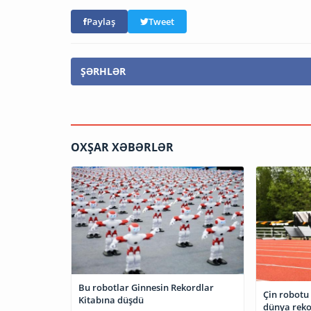
Paylaş
Tweet
ŞƏRHLƏR
OXŞAR XƏBƏRLƏR
Bu robotlar Ginnesin Rekordlar
Çin robotu
Kitabına düşdü
dünya reko