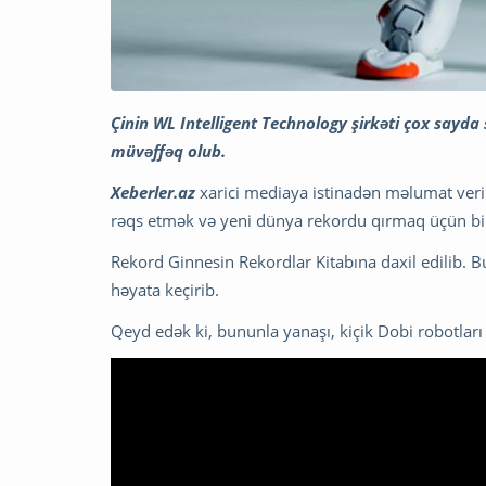
Çinin WL Intelligent Technology şirkəti çox sayd
müvəffəq olub.
Xeberler.az
xarici mediaya istinadən məlumat verir
rəqs etmək və yeni dünya rekordu qırmaq üçün bir
Rekord Ginnesin Rekordlar Kitabına daxil edilib. 
həyata keçirib.
Qeyd edək ki, bununla yanaşı, kiçik Dobi robotları 