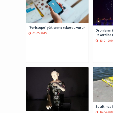
“Periscope” yüklənmə rekordu vurur
Dronların i
01-05-2015
Rekordlar 
13-01-201
Su altında 
16-04-201