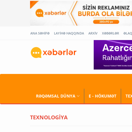
ANA SƏHİFƏ
LAYİHƏ HAQQINDA
ARXİV
XƏBƏRLƏR
ƏLA
RƏQƏMSAL DÜNYA
E - HÖKUMƏT
TE
TEXNOLOGİYA