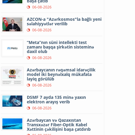
başa çatıb
06-08-2026
AZCON-a "Azərkosmos"la bağlı yeni
səlahiyyətlər verilib
06-08-2026
“Meta”nın süni intellekti test
zamanı başqa şirkətin sisteminə
daxil olub
06-08-2026
Azərbaycanın rəqəmsal idarəçilik
model iki beynəlxalq mükafata
layiq görülüb
06-08-2026
DSMF 7 ayda 135 minə yaxın
elektron arayış verib
06-08-2026
Azərbaycan və Qazaxıstan
Transxəzər Fiber-Optik Kabel
Xəttinin çəkilişini başa çatdırıb