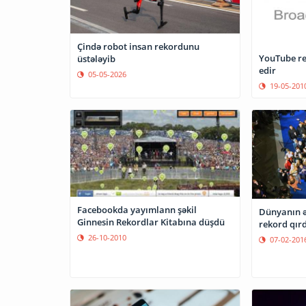
Çində robot insan rekordunu
YouTube r
üstələyib
edir
05-05-2026
19-05-201
Facebookda yayımlann şəkil
Dünyanın ə
Ginnesin Rekordlar Kitabına düşdü
rekord qırd
26-10-2010
07-02-201