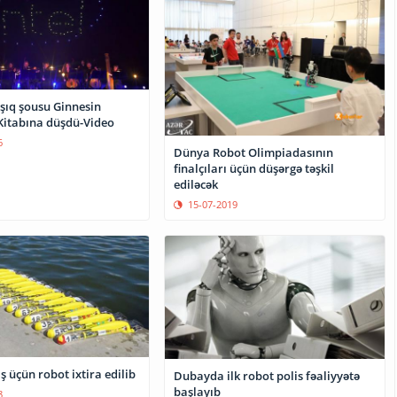
şıq şousu Ginnesin
Kitabına düşdü-Video
6
Dünya Robot Olimpiadasının
finalçıları üçün düşərgə təşkil
ediləcək
15-07-2019
iş üçün robot ixtira edilib
Dubayda ilk robot polis fəaliyyətə
başlayıb
8