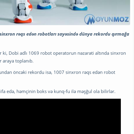
a sinxron rəqs edən robotları sayəsində dünya rekordu qırmağa
 ki, Dobi adlı 1069 robot operatorun nəzarəti altında sinxron
 araya toplanıb.
Bundan öncəki rekordu isə, 1007 sinxron rəqs edən robot
ifa edə, həmçinin boks və kunq-fu ilə məşğul ola bilirlər.