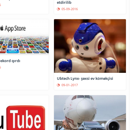
etdirilib
5
05-09-2016
rekord qırdı
6
Ubtech Lynx- şəxsi ev köməkçisi
09-01-2017