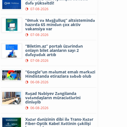
dəfə yüksəltdi!
07-08-2026
“Əmək və Məşğulluq” altsistemində
hazırda 65 mindən çox aktiv
vakansiya var
07-08-2026
“Biletim.az” portalı üzərindən
onlayn bilet alanların sayı 2
dəfəyədək artıb
07-08-2026
“Google”un məlumat emalı mərkəzi
Hindistanda etirazlara səbəb olub
06-08-2026
Rəşad Nəbiyev Zəngilanda
vətəndaşların müraciətlərini
dinləyib
06-08-2026
Xəzər dənizinin dibi ilə Trans-Xəzər
Fiber-Optik Kabel Xəttinin çəkilişi