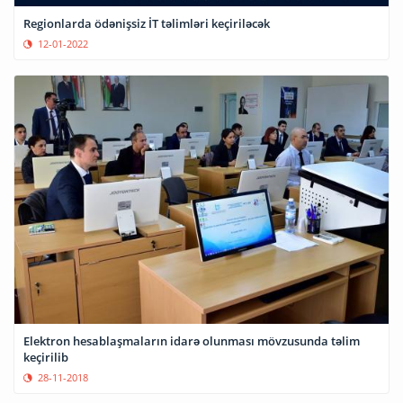
Regionlarda ödənişsiz İT təlimləri keçiriləcək
12-01-2022
Elektron hesablaşmaların idarə olunması mövzusunda təlim
keçirilib
28-11-2018