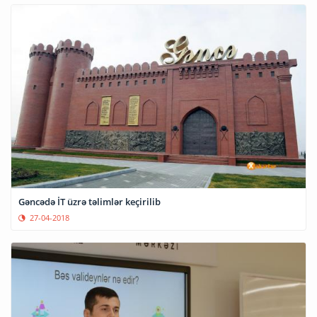
Gəncədə İT üzrə təlimlər keçirilib
27-04-2018