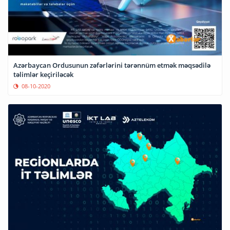
Azərbaycan Ordusunun zəfərlərini tərənnüm etmək məqsədilə
təlimlər keçiriləcək
08-10-2020