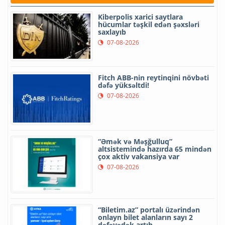
Kiberpolis xarici saytlara
hücumlar təşkil edən şəxsləri
saxlayıb
07-08-2026
Fitch ABB-nin reytinqini növbəti
dəfə yüksəltdi!
07-08-2026
“Əmək və Məşğulluq”
altsistemində hazırda 65 mindən
çox aktiv vakansiya var
07-08-2026
“Biletim.az” portalı üzərindən
onlayn bilet alanların sayı 2
dəfəyədək artıb