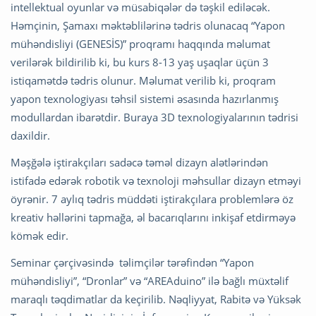
intellektual oyunlar və müsabiqələr də təşkil ediləcək.
Həmçinin, Şamaxı məktəblilərinə tədris olunacaq “Yapon
mühəndisliyi (GENESİS)” proqramı haqqında məlumat
verilərək bildirilib ki, bu kurs 8-13 yaş uşaqlar üçün 3
istiqamətdə tədris olunur. Məlumat verilib ki, proqram
yapon texnologiyası təhsil sistemi əsasında hazırlanmış
modullardan ibarətdir. Buraya 3D texnologiyalarının tədrisi
daxildir.
Məşğələ iştirakçıları sadəcə təməl dizayn alətlərindən
istifadə edərək robotik və texnoloji məhsullar dizayn etməyi
öyrənir. 7 aylıq tədris müddəti iştirakçılara problemlərə öz
kreativ həllərini tapmağa, əl bacarıqlarını inkişaf etdirməyə
kömək edir.
Seminar çərçivəsində təlimçilər tərəfindən “Yapon
mühəndisliyi”, “Dronlar” və “AREAduino” ilə bağlı müxtəlif
maraqlı təqdimatlar da keçirilib. Nəqliyyat, Rabitə və Yüksək