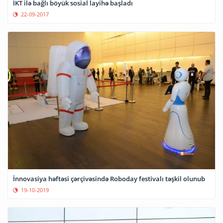
İKT ilə bağlı böyük sosial layihə başladı
22-09-2017
İnnovasiya həftəsi çərçivəsində Roboday festivalı təşkil olunub
19-10-2019