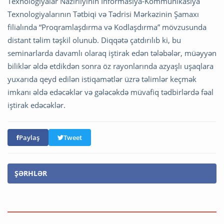
Texnologiyalar Nazirliyinin İnformasiya-Kommunikasiya
Texnologiyalarının Tətbiqi və Tədrisi Mərkəzinin Şamaxı
filialında “Proqramlaşdırma və Kodlaşdırma” mövzusunda
distant təlim təşkil olunub. Diqqətə çatdırılıb ki, bu
seminarlarda davamlı olaraq iştirak edən tələbələr, müəyyən
biliklər əldə etdikdən sonra öz rayonlarında azyaşlı uşaqlara
yuxarıda qeyd edilən istiqamətlər üzrə təlimlər keçmək
imkanı əldə edəcəklər və gələcəkdə müvafiq tədbirlərdə fəal
iştirak edəcəklər.
Paylaş
Tweet
ŞƏRHLƏR