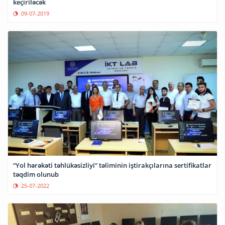
keçiriləcək
09-07-2019
“Yol hərəkəti təhlükəsizliyi” təliminin iştirakçılarına sertifikatlar
təqdim olunub
25-07-2022