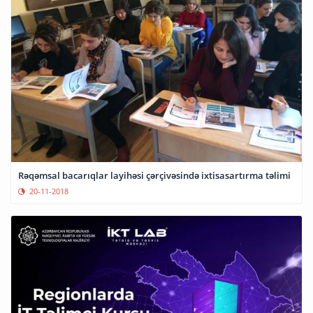
Rəqəmsal bacarıqlar layihəsi çərçivəsində ixtisasartırma təlimi
20-11-2018