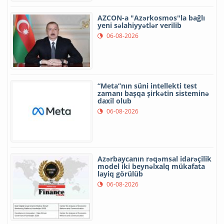
AZCON-a "Azərkosmos"la bağlı
yeni səlahiyyətlər verilib
06-08-2026
“Meta”nın süni intellekti test
zamanı başqa şirkətin sisteminə
daxil olub
06-08-2026
Azərbaycanın rəqəmsal idarəçilik
model iki beynəlxalq mükafata
layiq görülüb
06-08-2026