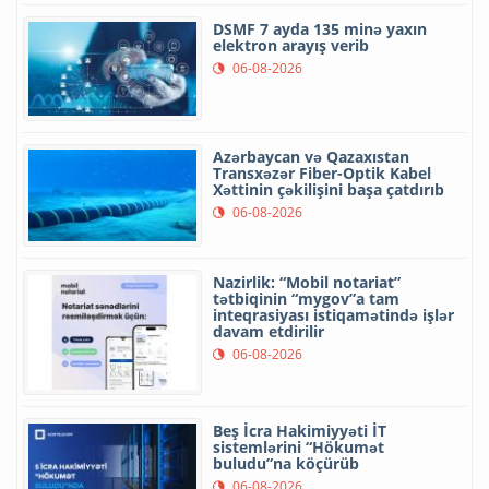
DSMF 7 ayda 135 minə yaxın
elektron arayış verib
06-08-2026
Azərbaycan və Qazaxıstan
Transxəzər Fiber-Optik Kabel
Xəttinin çəkilişini başa çatdırıb
06-08-2026
Nazirlik: “Mobil notariat”
tətbiqinin “mygov”a tam
inteqrasiyası istiqamətində işlər
davam etdirilir
06-08-2026
Beş İcra Hakimiyyəti İT
sistemlərini “Hökumət
buludu”na köçürüb
06-08-2026