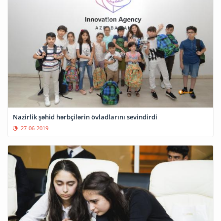
Nazirlik şəhid hərbçilərin övladlarını sevindirdi
27-06-2019