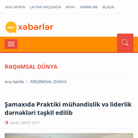
ANA SƏHİFƏ
LAYİHƏ HAQQINDA
ARXİV
XƏBƏRLƏR
ƏLAQƏ
RƏQƏMSAL DÜNYA
Ana Səhifə
RƏQƏMSAL DÜNYA
Şamaxıda Praktiki mühəndislik və liderlik
dərnəkləri təşkil edilib
24-01-2019
10:11