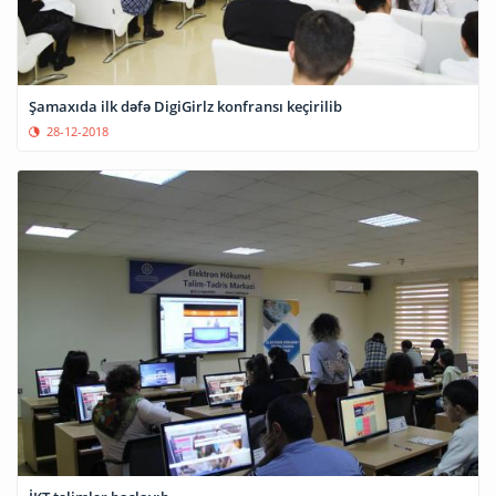
Şamaxıda ilk dəfə DigiGirlz konfransı keçirilib
28-12-2018