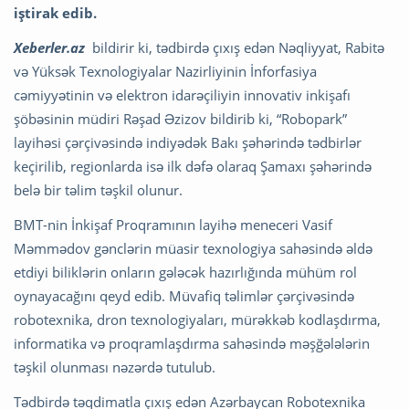
iştirak edib.
Xeberler.az
bildirir ki, tədbirdə çıxış edən Nəqliyyat, Rabitə
və Yüksək Texnologiyalar Nazirliyinin İnforfasiya
cəmiyyətinin və elektron idarəçiliyin innovativ inkişafı
şöbəsinin müdiri Rəşad Əzizov bildirib ki, “Robopark”
layihəsi çərçivəsində indiyədək Bakı şəhərində tədbirlər
keçirilib, regionlarda isə ilk dəfə olaraq Şamaxı şəhərində
belə bir təlim təşkil olunur.
BMT-nin İnkişaf Proqramının layihə meneceri Vasif
Məmmədov gənclərin müasir texnologiya sahəsində əldə
etdiyi biliklərin onların gələcək hazırlığında mühüm rol
oynayacağını qeyd edib. Müvafiq təlimlər çərçivəsində
robotexnika, dron texnologiyaları, mürəkkəb kodlaşdırma,
informatika və proqramlaşdırma sahəsində məşğələlərin
təşkil olunması nəzərdə tutulub.
Tədbirdə təqdimatla çıxış edən Azərbaycan Robotexnika