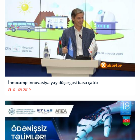
İnnocamp innovasiya yay düşərgəsi başa çatıb
01-09-2019