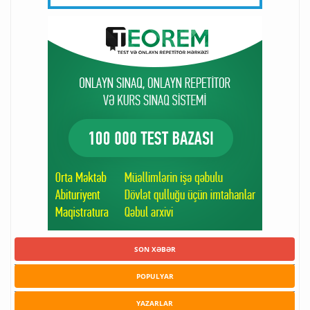
SON XƏBƏR
POPULYAR
YAZARLAR