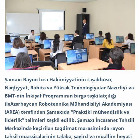
Şamaxı Rayon İcra Hakimiyyətinin təşəbbüsü,
Nəqliyyat, Rabitə və Yüksək Texnologiyalar Nazirliyi və
BMT-nin İnkişaf Proqramının birgə təşkilatçılığı
iləAzərbaycan Robotexnika Mühəndisliyi Akademiyası
(AREA) tərəfindən Şamaxıda “Praktiki mühəndislik və
liderlik” təlimləri təşkil edilib. Şamaxı İncəsənət Təhsili
Mərkəzində keçirilən təqdimat mərasimində rayon
təhsil müəssisələrinin tələbə, şagird və müəllim heyəti