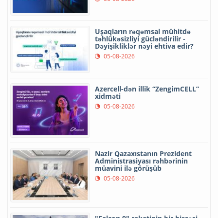
Uşaqların rəqəmsal mühitdə
təhlükəsizliyi gücləndirilir -
Dəyişikliklər nəyi ehtiva edir?
05-08-2026
Azercell-dən illik “ZengimCELL”
xidməti
05-08-2026
Nazir Qazaxıstanın Prezident
Administrasiyası rəhbərinin
müavini ilə görüşüb
05-08-2026