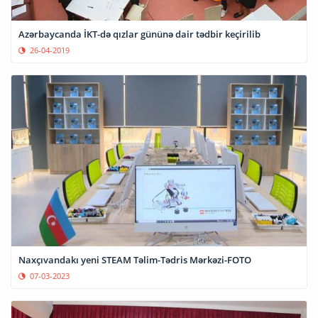
Azərbaycanda İKT-də qızlar gününə dair tədbir keçirilib
26-04-2019
Naxçıvandakı yeni STEAM Təlim-Tədris Mərkəzi-FOTO
07-03-2023