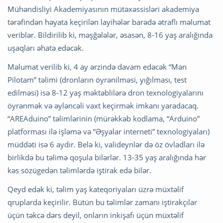
Mühəndisliyi Akademiyasının mütəxəssisləri akademiya
tərəfindən həyata keçirilən layihələr barədə ətraflı məlumat
veriblər. Bildirilib ki, məşğələlər, əsasən, 8-16 yaş aralığında
uşaqları əhatə edəcək.
Məlumat verilib ki, 4 ay ərzində davam edəcək “Mən
Pilotam” təlimi (dronların öyrənilməsi, yığılması, test
edilməsi) isə 8-12 yaş məktəblilərə dron texnologiyalarını
öyrənmək və əyləncəli vaxt keçirmək imkanı yaradacaq.
“AREAduino” təlimlərinin (mürəkkəb kodlama, “Arduino”
platforması ilə işləmə və “Əşyalar interneti” texnologiyaları)
müddəti isə 6 aydır. Belə ki, valideynlər də öz övladları ilə
birlikdə bu təlimə qoşula bilərlər. 13-35 yaş aralığında hər
kəs sözügedən təlimlərdə iştirak edə bilər.
Qeyd edək ki, təlim yaş kateqoriyaları üzrə müxtəlif
qruplarda keçirilir. Bütün bu təlimlər zamanı iştirakçılar
üçün təkcə dərs deyil, onların inkişafı üçün müxtəlif