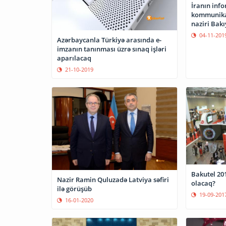
İranın inf
kommunikas
naziri Bakı
04-11-201
Azərbaycanla Türkiyə arasında e-
imzanın tanınması üzrə sınaq işləri
aparılacaq
21-10-2019
Bakutel 201
Nazir Ramin Quluzadə Latviya səfiri
olacaq?
ilə görüşüb
19-09-201
16-01-2020