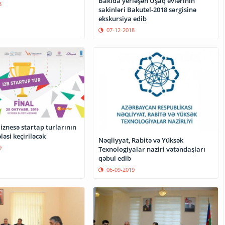
Bakıda yerləşən Uşaq evlərinin
8
sakinləri Bakutel-2018 sərgisinə
ekskursiya edib
07-12-2018
znesə startap turlarının
ləsi keçiriləcək
Nəqliyyat, Rabitə və Yüksək
9
Texnologiyalar naziri vətəndaşları
qəbul edib
06-09-2019