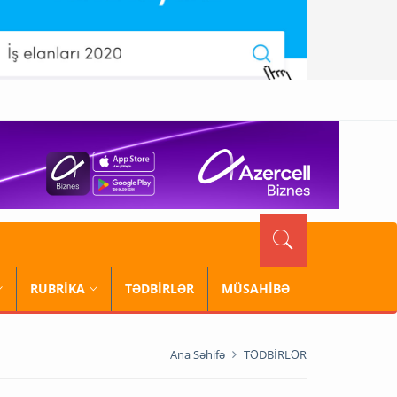
RUBRİKA
TƏDBİRLƏR
MÜSAHİBƏ
Ana Səhifə
TƏDBİRLƏR