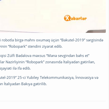
li robotla birgə mahnı oxumaq üçün “Bakutel-2019” sərgisində
inin “Robopark” stendini ziyarət edib.
siqisi Zülfi Bədəlova məxsus “Mənə sevgindən bəhs et”
ar Nazirliyinin “Robopark” zonasında İtaliyadan gətirilən,
iəti ilə ifa edib.
el-2019” 25-ci Yubiley Telekommunikasiya, İnnovasiya və
 İtaliyadan Bakıya gətirilib.