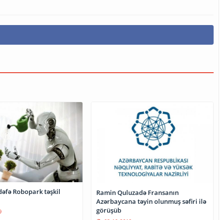
dəfə Robopark təşkil
Ramin Quluzadə Fransanın
Azərbaycana təyin olunmuş səfiri ilə
görüşüb
9