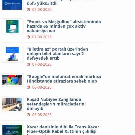
dəfə yüksəltdi!
07-08-2026
“Əmək və Məşğulluq” altsistemində
hazırda 65 mindən çox aktiv
vakansiya var
07-08-2026
“Biletim.az” portalı üzərindən
onlayn bilet alanların sayı 2
dəfəyədək artıb
07-08-2026
“Google”un məlumat emalı mərkəzi
Hindistanda etirazlara səbəb olub
06-08-2026
Rəşad Nəbiyev Zəngilanda
vətəndaşların müraciətlərini
dinləyib
06-08-2026
Xəzər dənizinin dibi ilə Trans-Xəzər
Fiber-Optik Kabel Xəttinin çəkilişi