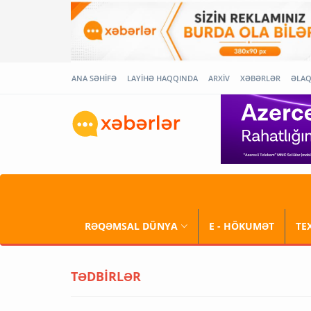
ANA SƏHİFƏ
LAYİHƏ HAQQINDA
ARXİV
XƏBƏRLƏR
ƏLA
RƏQƏMSAL DÜNYA
E - HÖKUMƏT
TE
TƏDBİRLƏR