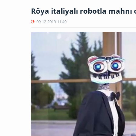
Röya italiyalı robotla mahnı
09-12-2019
11:40