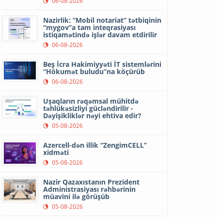
06-08-2026
Nazirlik: “Mobil notariat” tətbiqinin
“mygov”a tam inteqrasiyası
istiqamətində işlər davam etdirilir
06-08-2026
Beş İcra Hakimiyyəti İT sistemlərini
“Hökumət buludu”na köçürüb
06-08-2026
Uşaqların rəqəmsal mühitdə
təhlükəsizliyi gücləndirilir -
Dəyişikliklər nəyi ehtiva edir?
05-08-2026
Azercell-dən illik “ZengimCELL”
xidməti
05-08-2026
Nazir Qazaxıstanın Prezident
Administrasiyası rəhbərinin
müavini ilə görüşüb
05-08-2026