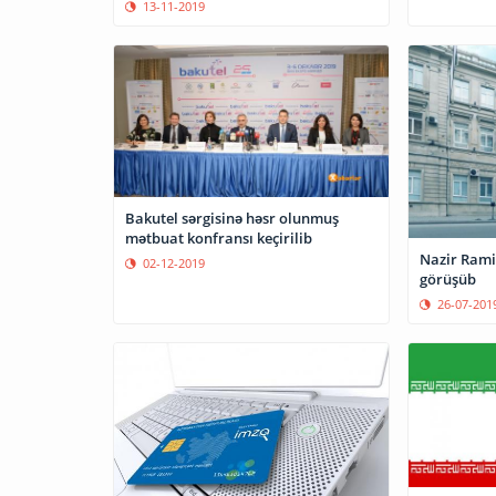
13-11-2019
Bakutel sərgisinə həsr olunmuş
mətbuat konfransı keçirilib
Nazir Ramin
02-12-2019
görüşüb
26-07-201