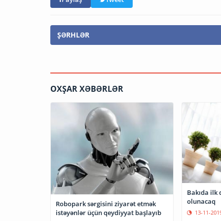
ŞƏRHLƏR
OXŞAR XƏBƏRLƏR
Bakıda ilk 
olunacaq
Robopark sərgisini ziyarət etmək
istəyənlər üçün qeydiyyat başlayıb
13-11-201