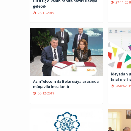
Bu il üç ölkənin rabitə naziri Bakıya
27-11-201
gələcək
25-11-2019
İdeyadan Bi
final mərhə
AzInTelecom ilə Belarusiya arasında
28-09-201
müqavilə imzalanıb
05-12-2019