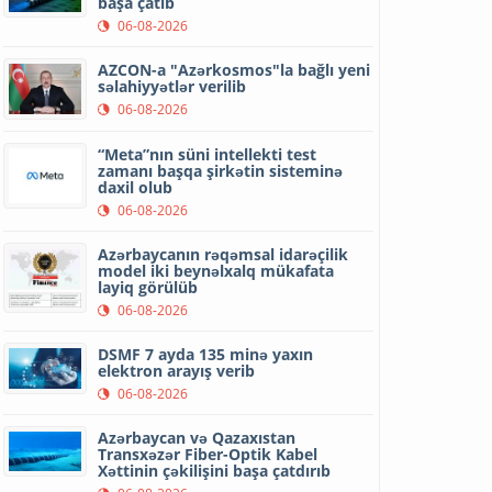
başa çatıb
06-08-2026
AZCON-a "Azərkosmos"la bağlı yeni
səlahiyyətlər verilib
06-08-2026
“Meta”nın süni intellekti test
zamanı başqa şirkətin sisteminə
daxil olub
06-08-2026
Azərbaycanın rəqəmsal idarəçilik
model iki beynəlxalq mükafata
layiq görülüb
06-08-2026
DSMF 7 ayda 135 minə yaxın
elektron arayış verib
06-08-2026
Azərbaycan və Qazaxıstan
Transxəzər Fiber-Optik Kabel
Xəttinin çəkilişini başa çatdırıb