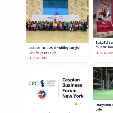
BakuTel sər
müasir sm
Bakutel 2019 25-ci Yubiley Sərgisi
uğurla başa çatıb
03-12-201
09-12-2019
Dünyanın ən
gəlir