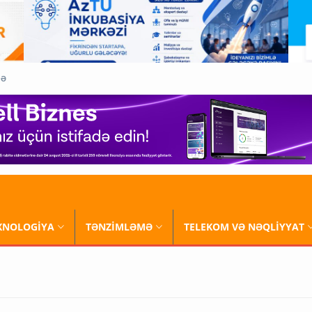
QƏ
XNOLOGİYA
TƏNZİMLƏMƏ
TELEKOM VƏ NƏQLİYYAT