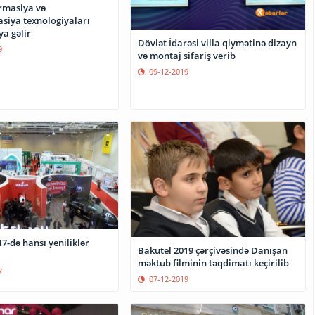
ormasiya və
iya texnologiyaları
ya gəlir
Dövlət İdarəsi villa qiymətinə dizayn
9
və montaj sifariş verib
09-12-2019
7-də hansı yeniliklər
Bakutel 2019 çərçivəsində Danışan
məktub filminin təqdimatı keçirilib
7
07-12-2019