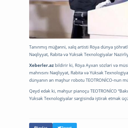
Tanınmış müğənni, xalq artisti Röya dünya şöhrət
Nəqliyyat, Rabitə və Yüksək Texnologiyalar Nazirliy
Xeberler.az
bildirir ki, Röya Ayxan sözləri və mü
mahnısını Nəqliyyat, Rabitə və Yüksək Texnologiyal
dünyanın ən məşhur robotu TEOTRONİCO-nun müşay
Qeyd edək ki, məhşur pianoçu TEOTRONİCO “Bakut
Yüksək Texnologiyalar sərgisində iştirak etmək üçün
Paylaş
Tweet