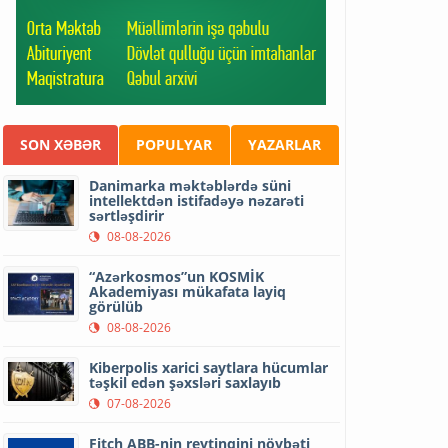
SON XƏBƏR
POPULYAR
YAZARLAR
Danimarka məktəblərdə süni
intellektdən istifadəyə nəzarəti
sərtləşdirir
08-08-2026
“Azərkosmos”un KOSMİK
Akademiyası mükafata layiq
görülüb
08-08-2026
Kiberpolis xarici saytlara hücumlar
təşkil edən şəxsləri saxlayıb
07-08-2026
Fitch ABB-nin reytinqini növbəti