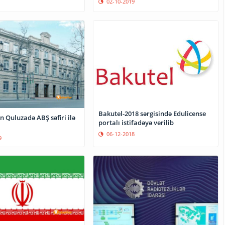
02-10-2019
Bakutel-2018 sərgisində Edulicense
 Quluzadə ABŞ səfiri ilə
portalı istifadəyə verilib
06-12-2018
9