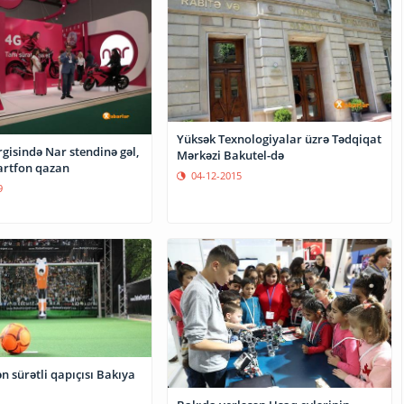
Yüksək Texnologiyalar üzrə Tədqiqat
gisində Nar stendinə gəl,
Mərkəzi Bakutel-də
artfon qazan
04-12-2015
9
 sürətli qapıçısı Bakıya