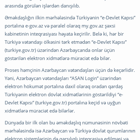
arasında görülən işlərdən danışılıb.
Əməkdaşlığın ilkin mərhələsində Türkiyənin “e-Devlet Kapısı”
portalına e-gov.az və paralel olaraq my.gov.az şəxsi
kabinetinin inteqrasiyası həyata keçirilir. Belə ki, hər bir
Türkiyə vətəndaşı ölkəsini tərk etmədən “e-Devlet Kapısı”
(turkiye.gov.tr) üzərindən Azərbaycanda onlar üçün
göstərilən elektron xidmətlərə müraciət edə bilər.
Proses həmçinin Azərbaycan vətəndaşları üçün də keçərlidir.
Yəni, Azərbaycan vətəndaşları “ASAN Login” üzərindən
elektron hökumət portalına daxil olaraq oradan qardaş
Türkiyənin elektron dövlət xidmətlərinin göstərildiyi “e-
Devlet Kapısı” (turkiye.gov.tr) portalına keçid və uyğun
xidmətlərə müraciət edə bilərlər.
Dünyada bir ilk olan bu əməkdaşlıq nümunəsinin növbəti
mərhələsində isə Azərbaycan və Türkiyə dövlət qurumlarının
elektron sistemlərinin də qarşılıqlı inteqrasiya edilməsi və