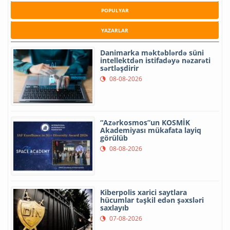
POPULYAR
YAZARLAR
Danimarka məktəblərdə süni
intellektdən istifadəyə nəzarəti
sərtləşdirir
08-08-2026
“Azərkosmos”un KOSMİK
Akademiyası mükafata layiq
görülüb
08-08-2026
Kiberpolis xarici saytlara
hücumlar təşkil edən şəxsləri
saxlayıb
07-08-2026