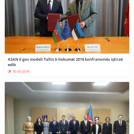
ASAN E-gov modeli Tallin E-hökumət 2018 konfransında iştirak
edib
30-05-2018