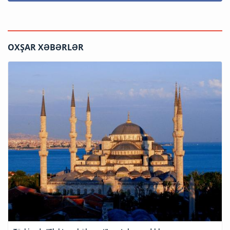
OXŞAR XƏBƏRLƏR