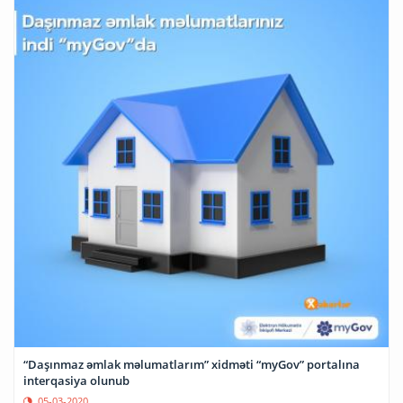
“Daşınmaz əmlak məlumatlarım” xidməti “myGov” portalına
interqasiya olunub
05-03-2020