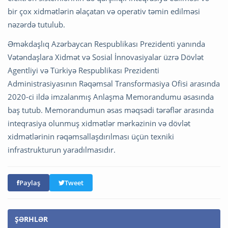
bir çox xidmətlərin əlaçatan və operativ təmin edilməsi
nəzərdə tutulub.
Əməkdaşlıq Azərbaycan Respublikası Prezidenti yanında
Vətəndaşlara Xidmət və Sosial İnnovasiyalar üzrə Dövlət
Agentliyi və Türkiyə Respublikası Prezidenti
Administrasiyasının Rəqəmsal Transformasiya Ofisi arasında
2020-ci ildə imzalanmış Anlaşma Memorandumu əsasında
baş tutub. Memorandumun əsas məqsədi tərəflər arasında
inteqrasiya olunmuş xidmətlər mərkəzinin və dövlət
xidmətlərinin rəqəmsallaşdırılması üçün texniki
infrastrukturun yaradılmasıdır.
Paylaş
Tweet
ŞƏRHLƏR