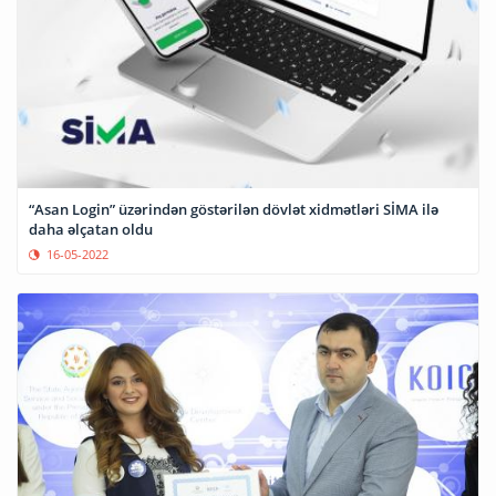
“Asan Login” üzərindən göstərilən dövlət xidmətləri SİMA ilə
daha əlçatan oldu
16-05-2022