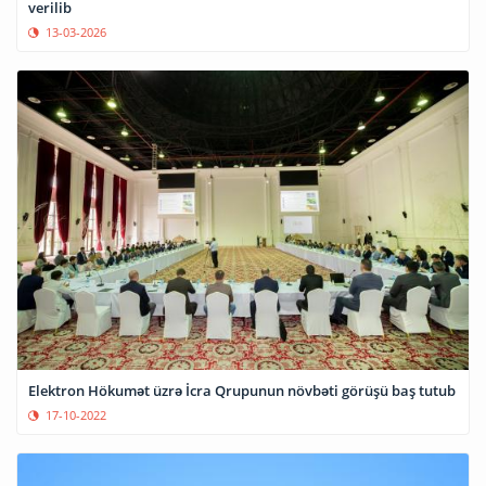
verilib
13-03-2026
Elektron Hökumət üzrə İcra Qrupunun növbəti görüşü baş tutub
17-10-2022