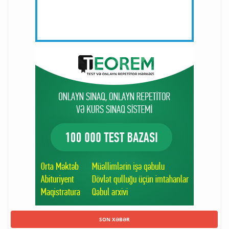
SON XƏBƏR