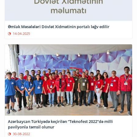
Əmlak Məsələləri Dövlət Xidmətinin portalı ləğv edilir
14-04-2025
Azərbaycan Türkiyədə keçirilən “Teknofest 2022”də milli
pavilyonla təmsil olunur
30-08-2022