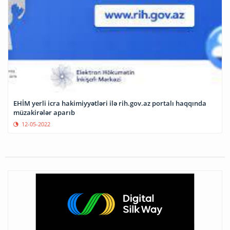
EHİM yerli icra hakimiyyətləri ilə rih.gov.az portalı haqqında
müzakirələr aparıb
12-05-2022