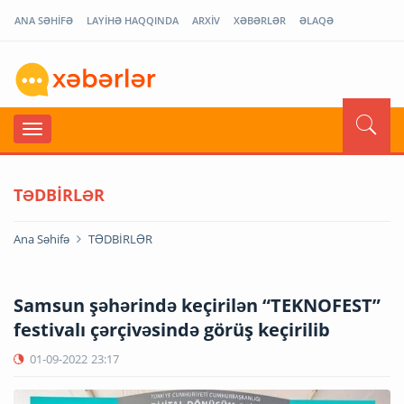
ANA SƏHİFƏ
LAYİHƏ HAQQINDA
ARXİV
XƏBƏRLƏR
ƏLAQƏ
TƏDBİRLƏR
Ana Səhifə
TƏDBİRLƏR
Samsun şəhərində keçirilən “TEKNOFEST”
festivalı çərçivəsində görüş keçirilib
01-09-2022
23:17