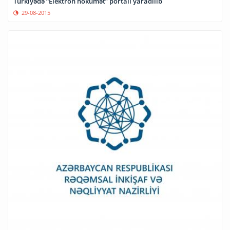
Türkiyədə “Elektron hökumət” portalı yaradılıb
29-08-2015