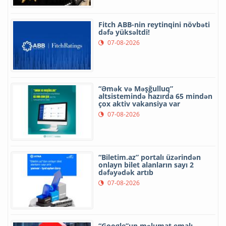
Fitch ABB-nin reytinqini növbəti
dəfə yüksəltdi!
07-08-2026
“Əmək və Məşğulluq”
altsistemində hazırda 65 mindən
çox aktiv vakansiya var
07-08-2026
“Biletim.az” portalı üzərindən
onlayn bilet alanların sayı 2
dəfəyədək artıb
07-08-2026
“Google”un məlumat emalı