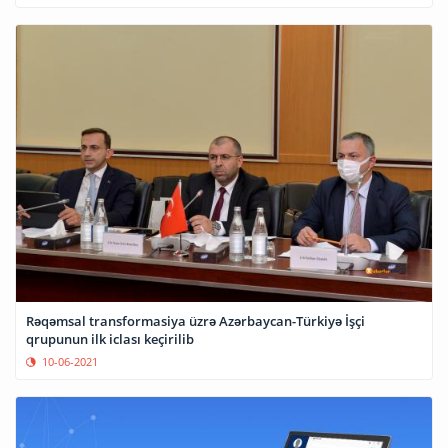
Rəqəmsal transformasiya üzrə Azərbaycan-Türkiyə İşçi
qrupunun ilk iclası keçirilib
10-06-2021