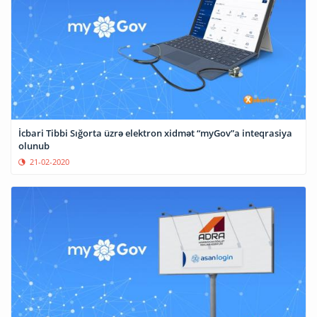
İcbari Tibbi Sığorta üzrə elektron xidmət “myGov”a inteqrasiya
olunub
21-02-2020