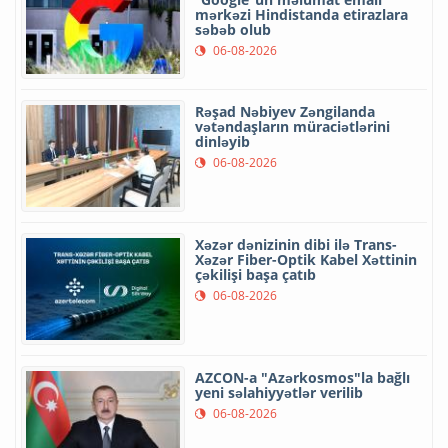
mərkəzi Hindistanda etirazlara
səbəb olub
06-08-2026
Rəşad Nəbiyev Zəngilanda
vətəndaşların müraciətlərini
dinləyib
06-08-2026
Xəzər dənizinin dibi ilə Trans-
Xəzər Fiber-Optik Kabel Xəttinin
çəkilişi başa çatıb
06-08-2026
AZCON-a "Azərkosmos"la bağlı
yeni səlahiyyətlər verilib
06-08-2026