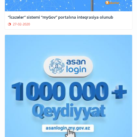
“İcazələr” sistemi “myGov” portalına inteqrasiya olunub
27-02-2020