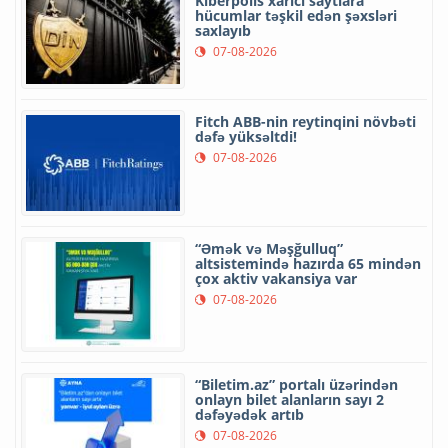
Kiberpolis xarici saytlara
hücumlar təşkil edən şəxsləri
saxlayıb
07-08-2026
Fitch ABB-nin reytinqini növbəti
dəfə yüksəltdi!
07-08-2026
“Əmək və Məşğulluq”
altsistemində hazırda 65 mindən
çox aktiv vakansiya var
07-08-2026
“Biletim.az” portalı üzərindən
onlayn bilet alanların sayı 2
dəfəyədək artıb
07-08-2026