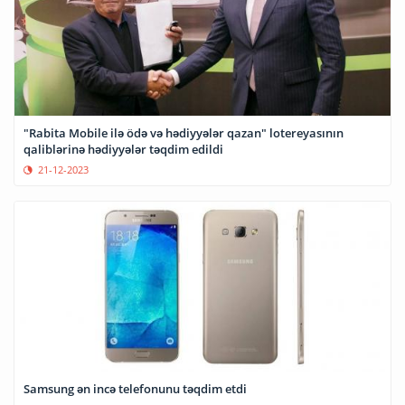
"Rabita Mobile ilə ödə və hədiyyələr qazan" lotereyasının
qaliblərinə hədiyyələr təqdim edildi
21-12-2023
Samsung ən incə telefonunu təqdim etdi