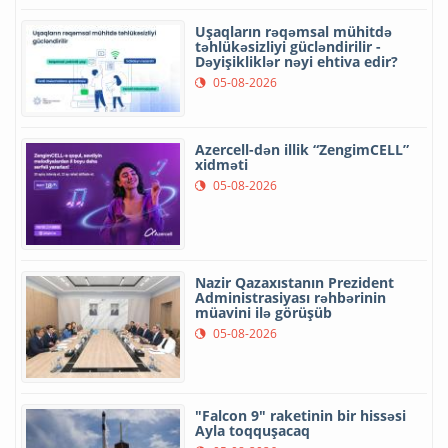
Uşaqların rəqəmsal mühitdə
təhlükəsizliyi gücləndirilir -
Dəyişikliklər nəyi ehtiva edir?
05-08-2026
Azercell-dən illik “ZengimCELL”
xidməti
05-08-2026
Nazir Qazaxıstanın Prezident
Administrasiyası rəhbərinin
müavini ilə görüşüb
05-08-2026
"Falcon 9" raketinin bir hissəsi
Ayla toqquşacaq