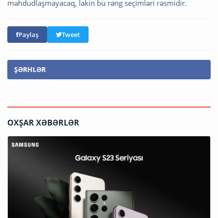
məhdudlaşmayacaq, lakin bu rəng seçimləri rəsmidir.
Paylaş
Tweet
ŞƏRHLƏR
OXŞAR XƏBƏRLƏR