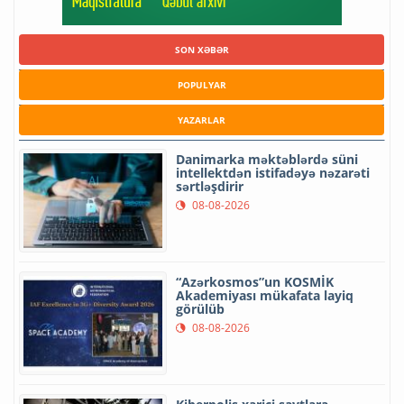
SON XƏBƏR
POPULYAR
YAZARLAR
Danimarka məktəblərdə süni
intellektdən istifadəyə nəzarəti
sərtləşdirir
08-08-2026
“Azərkosmos”un KOSMİK
Akademiyası mükafata layiq
görülüb
08-08-2026