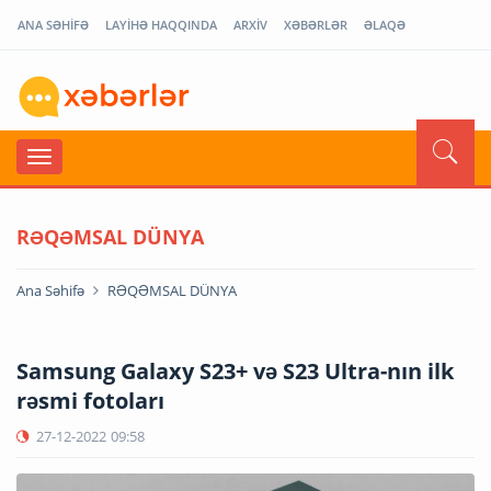
ANA SƏHİFƏ
LAYİHƏ HAQQINDA
ARXİV
XƏBƏRLƏR
ƏLAQƏ
RƏQƏMSAL DÜNYA
Ana Səhifə
RƏQƏMSAL DÜNYA
Samsung Galaxy S23+ və S23 Ultra-nın ilk
rəsmi fotoları
27-12-2022
09:58