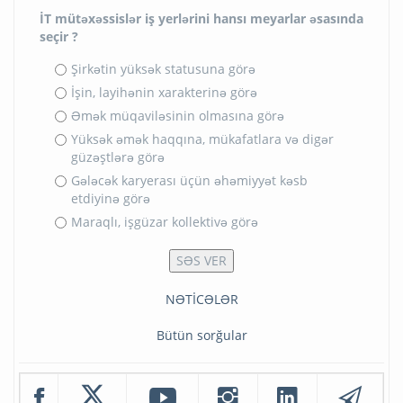
İT mütəxəssislər iş yerlərini hansı meyarlar əsasında
seçir ?
Şirkətin yüksək statusuna görə
İşin, layihənin xarakterinə görə
Əmək müqaviləsinin olmasına görə
Yüksək əmək haqqına, mükafatlara və digər
güzəştlərə görə
Gələcək karyerası üçün əhəmiyyət kəsb
etdiyinə görə
Maraqlı, işgüzar kollektivə görə
NƏTİCƏLƏR
Bütün sorğular