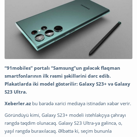
“91mobiles” portalı “Samsung”un gələcək flaqman
smartfonlarının ilk rəsmi şəkillərini dərc edib.
Plakatlarda iki model göstərilir: Galaxy S23+ və Galaxy
S23 Ultra.
Xeberler.az
bu barədə xarici mediaya istinadən xəbər verir.
Göründüyü kimi, Galaxy S23+ modeli istehlakçıya çəhrayı
rəngdə təqdim olunacaq. Galaxy S23 Ultra-ya gəlincə, o,
yaşıl rəngdə buraxılacaq. Əlbəttə ki, seçim bununla