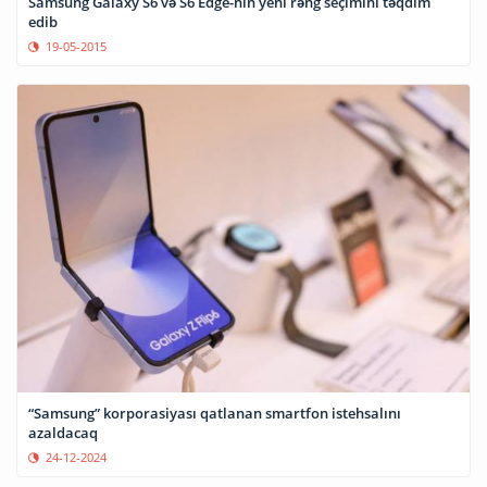
Samsung Galaxy S6 və S6 Edge-nin yeni rəng seçimini təqdim
edib
19-05-2015
“Samsung” korporasiyası qatlanan smartfon istehsalını
azaldacaq
24-12-2024