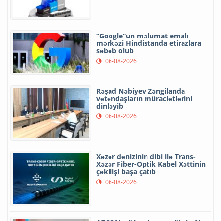
“Google”un məlumat emalı
mərkəzi Hindistanda etirazlara
səbəb olub
06-08-2026
Rəşad Nəbiyev Zəngilanda
vətəndaşların müraciətlərini
dinləyib
06-08-2026
Xəzər dənizinin dibi ilə Trans-
Xəzər Fiber-Optik Kabel Xəttinin
çəkilişi başa çatıb
06-08-2026