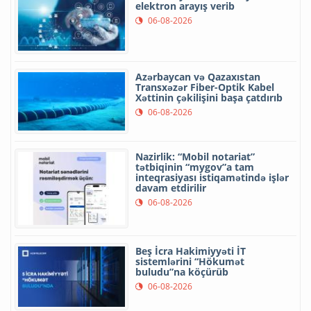
elektron arayış verib
06-08-2026
Azərbaycan və Qazaxıstan
Transxəzər Fiber-Optik Kabel
Xəttinin çəkilişini başa çatdırıb
06-08-2026
Nazirlik: “Mobil notariat”
tətbiqinin “mygov”a tam
inteqrasiyası istiqamətində işlər
davam etdirilir
06-08-2026
Beş İcra Hakimiyyəti İT
sistemlərini “Hökumət
buludu”na köçürüb
06-08-2026