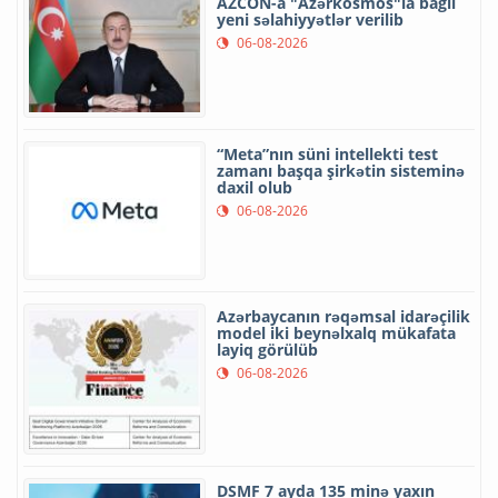
AZCON-a "Azərkosmos"la bağlı
yeni səlahiyyətlər verilib
06-08-2026
“Meta”nın süni intellekti test
zamanı başqa şirkətin sisteminə
daxil olub
06-08-2026
Azərbaycanın rəqəmsal idarəçilik
model iki beynəlxalq mükafata
layiq görülüb
06-08-2026
DSMF 7 ayda 135 minə yaxın