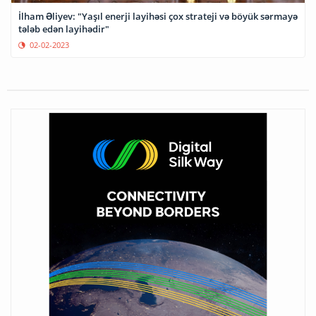
İlham Əliyev: "Yaşıl enerji layihəsi çox strateji və böyük sərmayə
tələb edən layihədir"
02-02-2023