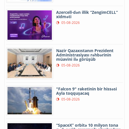
Azercell-dən illik “ZengimCELL”
xidməti
05-08-2026
Nazir Qazaxıstanın Prezident
Administrasiyası rəhbərinin
müavini ilə görüşüb
05-08-2026
"Falcon 9" raketinin bir hissəsi
Ayla toqquşacaq
05-08-2026
“SpaceX” orbitə 10 milyon tona