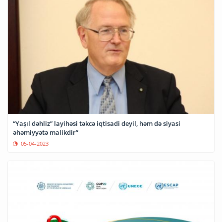
“Yaşıl dəhliz” layihəsi təkcə iqtisadi deyil, həm də siyasi
əhəmiyyətə malikdir”
05-04-2023