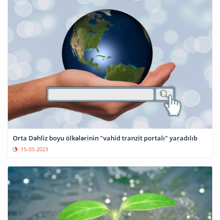
Orta Dəhliz boyu ölkələrinin "vahid tranzit portalı" yaradılıb
15-03-2023