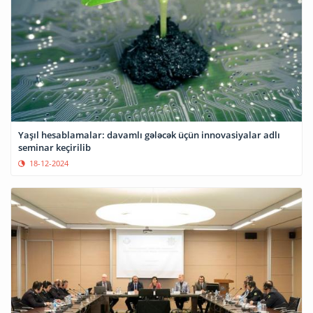
Yaşıl hesablamalar: davamlı gələcək üçün innovasiyalar adlı
seminar keçirilib
18-12-2024