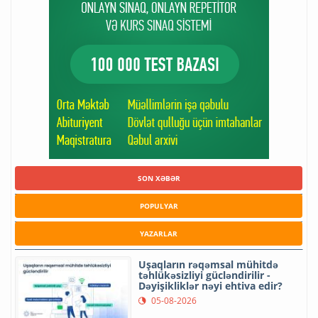
SON XƏBƏR
POPULYAR
YAZARLAR
Uşaqların rəqəmsal mühitdə
təhlükəsizliyi gücləndirilir -
Dəyişikliklər nəyi ehtiva edir?
05-08-2026