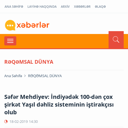
ANA SƏHİFƏ
LAYİHƏ HAQQINDA
ARXİV
XƏBƏRLƏR
ƏLAQƏ
RƏQƏMSAL DÜNYA
Ana Səhifə
RƏQƏMSAL DÜNYA
Səfər Mehdiyev: İndiyədək 100-dən çox
şirkət Yaşıl dəhliz sisteminin iştirakçısı
olub
18-02-2019
14:30