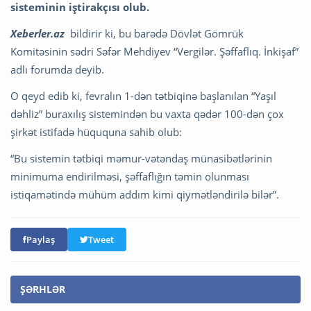
sisteminin iştirakçısı olub.
Xeberler.az
bildirir ki, bu barədə Dövlət Gömrük
Komitəsinin sədri Səfər Mehdiyev “Vergilər. Şəffaflıq. İnkişaf”
adlı forumda deyib.
O qeyd edib ki, fevralın 1-dən tətbiqinə başlanılan “Yaşıl
dəhliz” buraxılış sistemindən bu vaxta qədər 100-dən çox
şirkət istifadə hüququna sahib olub:
“Bu sistemin tətbiqi məmur-vətəndaş münasibətlərinin
minimuma endirilməsi, şəffaflığın təmin olunması
istiqamətində mühüm addım kimi qiymətləndirilə bilər”.
Paylaş
Tweet
ŞƏRHLƏR