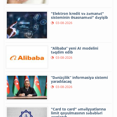
"Elektron kredit və zəmanət"
sisteminin Əsasnaməsi" dəyişib
03-08-2026
“Alibaba” yeni AI modelini
təqdim edib
03-08-2026
“Dənizçilik” informasiya sistemi
yaradılacaq
03-08-2026
"Card to card" əməliyyatlarına
limit qoyulmasının səbəbləri
açıqlanıb