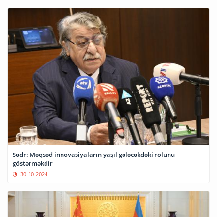
Sədr: Məqsəd innovasiyaların yaşıl gələcəkdəki rolunu
göstərməkdir
30-10-2024