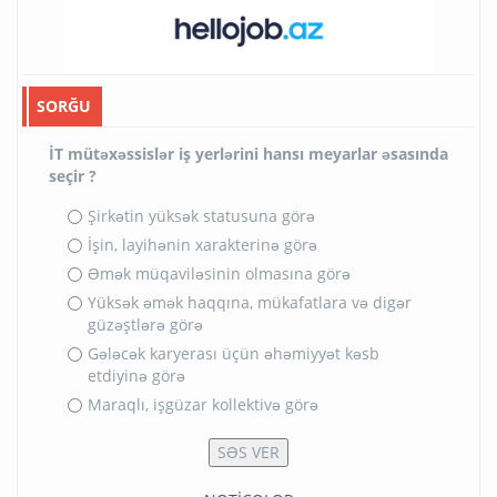
SORĞU
İT mütəxəssislər iş yerlərini hansı meyarlar əsasında
seçir ?
Şirkətin yüksək statusuna görə
İşin, layihənin xarakterinə görə
Əmək müqaviləsinin olmasına görə
Yüksək əmək haqqına, mükafatlara və digər
güzəştlərə görə
Gələcək karyerası üçün əhəmiyyət kəsb
etdiyinə görə
Maraqlı, işgüzar kollektivə görə