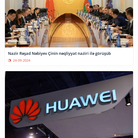
Nazir Rəşad Nəbiyev Çinin nəqliyyat naziri ilə görüşüb
24-09-2024