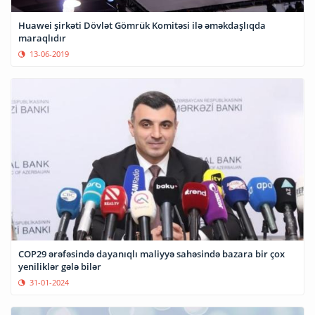
Huawei şirkəti Dövlət Gömrük Komitəsi ilə əməkdaşlıqda
maraqlıdır
13-06-2019
COP29 ərəfəsində dayanıqlı maliyyə sahəsində bazara bir çox
yeniliklər gələ bilər
31-01-2024