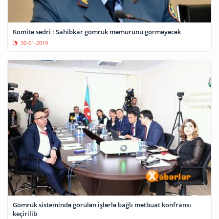
Komitə sədri : Sahibkar gömrük məmurunu görməyəcək
30-01-2019
Gömrük sistemində görülən işlərlə bağlı mətbuat konfransı
keçirilib