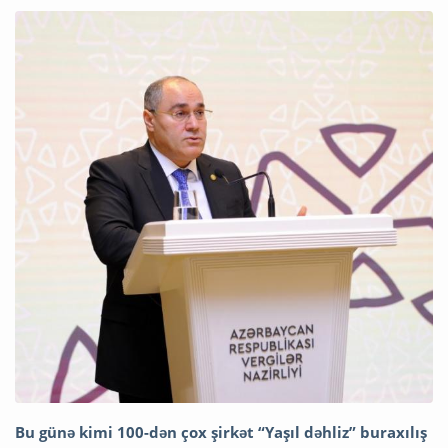
Bu günə kimi 100-dən çox şirkət “Yaşıl dəhliz” buraxılış