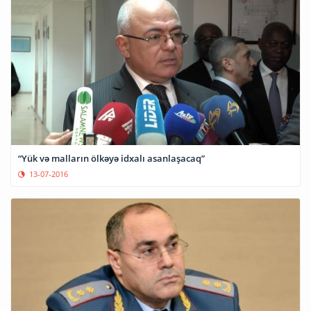
“Yük və malların ölkəyə idxalı asanlaşacaq”
13-07-2016