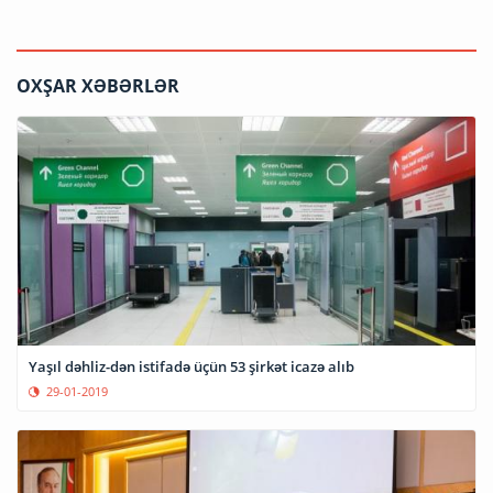
OXŞAR XƏBƏRLƏR
Yaşıl dəhliz-dən istifadə üçün 53 şirkət icazə alıb
29-01-2019