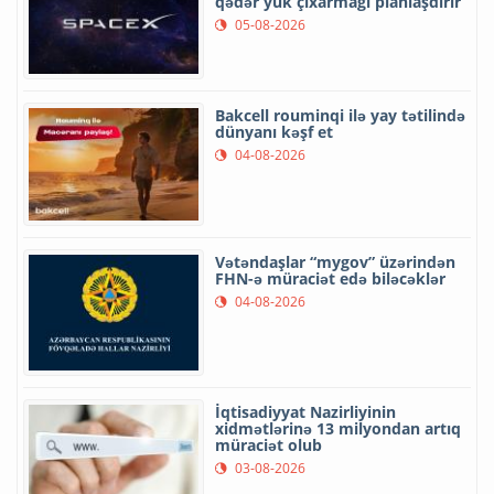
qədər yük çıxarmağı planlaşdırır
05-08-2026
Bakcell rouminqi ilə yay tətilində
dünyanı kəşf et
04-08-2026
Vətəndaşlar “mygov” üzərindən
FHN-ə müraciət edə biləcəklər
04-08-2026
İqtisadiyyat Nazirliyinin
xidmətlərinə 13 milyondan artıq
müraciət olub
03-08-2026