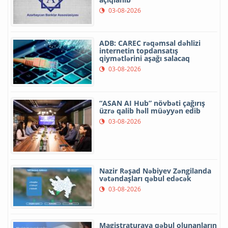
03-08-2026
ADB: CAREC rəqəmsal dəhlizi
internetin topdansatış
qiymətlərini aşağı salacaq
03-08-2026
“ASAN AI Hub” növbəti çağırış
üzrə qalib həll müəyyən edib
03-08-2026
Nazir Rəşad Nəbiyev Zəngilanda
vətəndaşları qəbul edəcək
03-08-2026
Magistraturaya qəbul olunanların