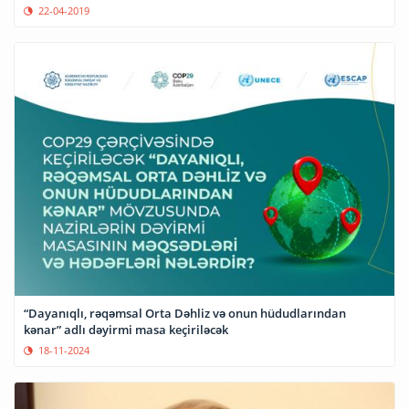
22-04-2019
“Dayanıqlı, rəqəmsal Orta Dəhliz və onun hüdudlarından
kənar” adlı dəyirmi masa keçiriləcək
18-11-2024