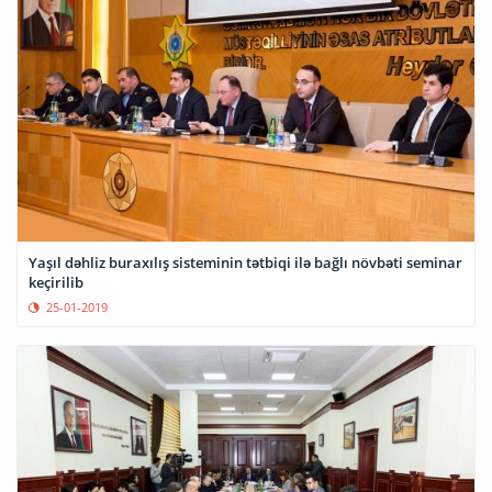
Yaşıl dəhliz buraxılış sisteminin tətbiqi ilə bağlı növbəti seminar
keçirilib
25-01-2019