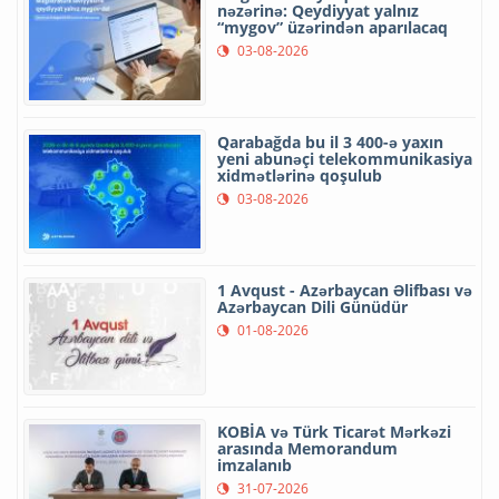
nəzərinə: Qeydiyyat yalnız
“mygov” üzərindən aparılacaq
03-08-2026
Qarabağda bu il 3 400-ə yaxın
yeni abunəçi telekommunikasiya
xidmətlərinə qoşulub
03-08-2026
1 Avqust - Azərbaycan Əlifbası və
Azərbaycan Dili Günüdür
01-08-2026
KOBİA və Türk Ticarət Mərkəzi
arasında Memorandum
imzalanıb
31-07-2026