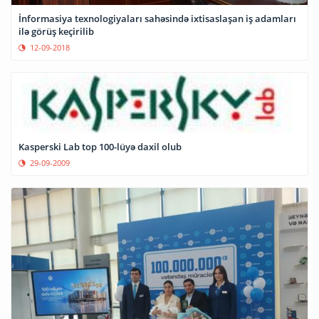
İnformasiya texnologiyaları sahəsində ixtisaslaşan iş adamları
ilə görüş keçirilib
12-09-2018
Kasperski Lab top 100-lüyə daxil olub
29-09-2009