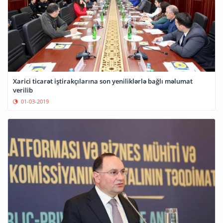
Xarici ticarət iştirakçılarına son yeniliklərlə bağlı məlumat
verilib
01-03-2019