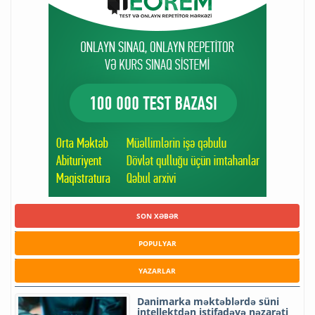
SON XƏBƏR
POPULYAR
YAZARLAR
Danimarka məktəblərdə süni
intellektdən istifadəyə nəzarəti