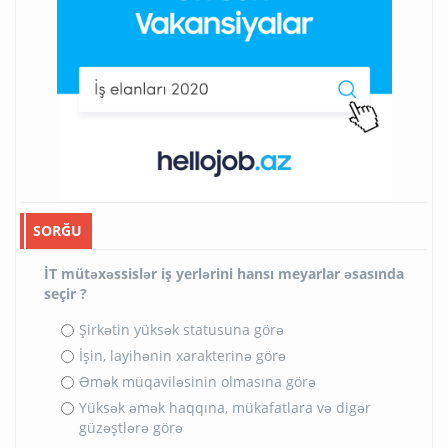
SORĞU
İT mütəxəssislər iş yerlərini hansı meyarlar əsasında
seçir ?
Şirkətin yüksək statusuna görə
İşin, layihənin xarakterinə görə
Əmək müqaviləsinin olmasına görə
Yüksək əmək haqqına, mükafatlara və digər
güzəştlərə görə