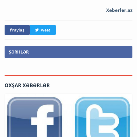
Xeberler.az
Paylaş
Tweet
ŞƏRHLƏR
OXŞAR XƏBƏRLƏR