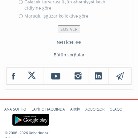
Gələcək karyerası üçün əhəmiyyət kəsb
etdiyinə görə
Maraqlı, işgüzar kollektivə görə
NƏTİCƏLƏR
Bütün sorğular
ANA SƏHİFƏ
LAYİHƏ HAQQINDA
ARXİV
XƏBƏRLƏR
ƏLAQƏ
© 2008 -2026 Xəbərlər.az