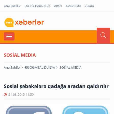
ANA SƏHİFƏ
LAYİHƏ HAQQINDA
ARXİV
XƏBƏRLƏR
ƏLAQƏ
SOSİAL MEDIA
Ana Səhifə
RƏQƏMSAL DÜNYA
SOSİAL MEDIA
Sosial şəbəkələrə qadağa aradan qaldırılır
21-08-2015
11:50