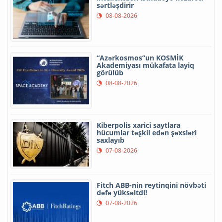
sərtləşdirir
08-08-2026
“Azərkosmos”un KOSMİK
Akademiyası mükafata layiq
görülüb
08-08-2026
Kiberpolis xarici saytlara
hücumlar təşkil edən şəxsləri
saxlayıb
07-08-2026
Fitch ABB-nin reytinqini növbəti
dəfə yüksəltdi!
07-08-2026