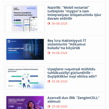
Nazirlik: “Mobil notariat”
tətbiqinin “mygov”a tam
inteqrasiyası istiqamətində işlər
davam etdirilir
06-08-2026
Beş İcra Hakimiyyəti İT
sistemlərini “Hökumət
buludu”na köçürüb
06-08-2026
Uşaqların rəqəmsal mühitdə
təhlükəsizliyi gücləndirilir -
Dəyişikliklər nəyi ehtiva edir?
05-08-2026
Azercell-dən illik “ZengimCELL”
xidməti
05-08-2026