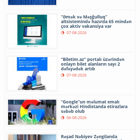
“Əmək və Məşğulluq”
altsistemində hazırda 65 mindən
çox aktiv vakansiya var
07-08-2026
“Biletim.az” portalı üzərindən
onlayn bilet alanların sayı 2
dəfəyədək artıb
07-08-2026
“Google”un məlumat emalı
mərkəzi Hindistanda etirazlara
səbəb olub
06-08-2026
Rəşad Nəbiyev Zəngilanda