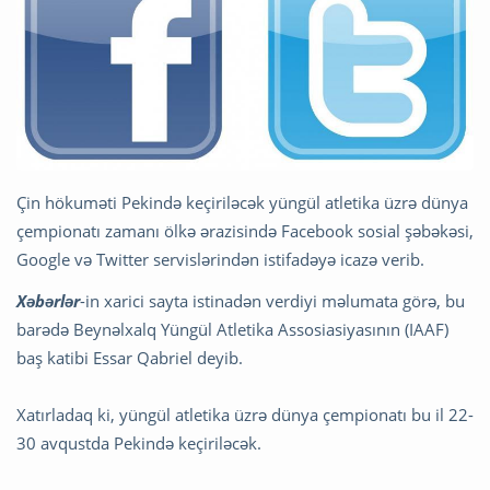
Çin hökuməti Pekində keçiriləcək yüngül atletika üzrə dünya
çempionatı zamanı ölkə ərazisində Facebook sosial şəbəkəsi,
Google və Twitter servislərindən istifadəyə icazə verib.
Xəbərlər
-in xarici sayta istinadən verdiyi məlumata görə, bu
barədə Beynəlxalq Yüngül Atletika Assosiasiyasının (IAAF)
baş katibi Essar Qabriel deyib.
Xatırladaq ki, yüngül atletika üzrə dünya çempionatı bu il 22-
30 avqustda Pekində keçiriləcək.