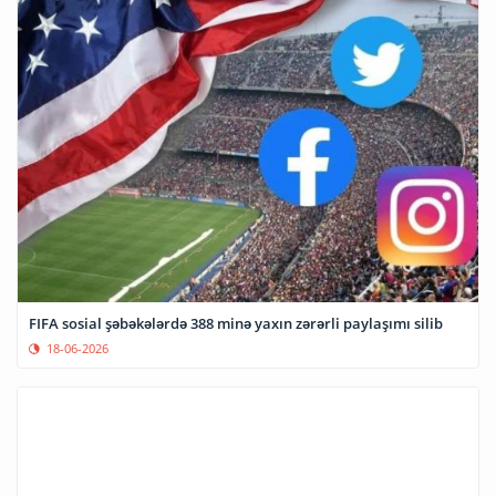
FIFA sosial şəbəkələrdə 388 minə yaxın zərərli paylaşımı silib
18-06-2026