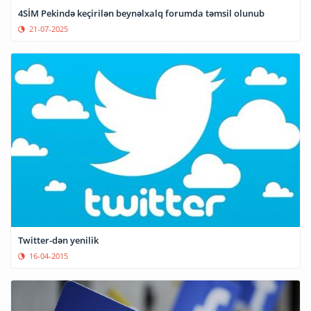
4SİM Pekində keçirilən beynəlxalq forumda təmsil olunub
21-07-2025
Twitter-dən yenilik
16-04-2015