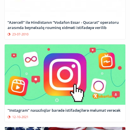
“Azercell” ilə Hindistanın “Vodafon Essar - Qucarat” operatoru
arasında beynəlxalq rouminq xidməti istifadəyə verilib
23-07-2010
"Instagram" nasazlıqlar barədə istifadəçilərə məlumat verəcək
12-10-2021