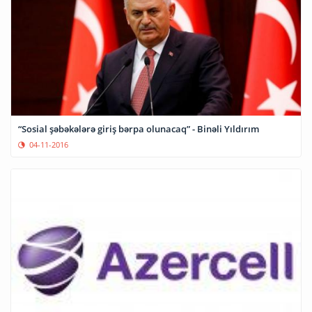
“Sosial şəbəkələrə giriş bərpa olunacaq” - Binəli Yıldırım
04-11-2016