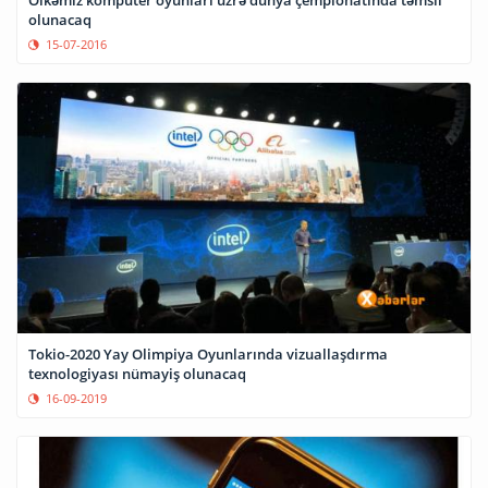
Ölkəmiz kompüter oyunları üzrə dünya çempionatında təmsil
olunacaq
15-07-2016
Tokio-2020 Yay Olimpiya Oyunlarında vizuallaşdırma
texnologiyası nümayiş olunacaq
16-09-2019