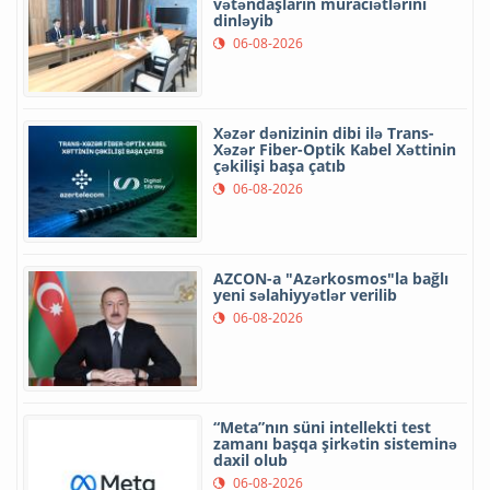
vətəndaşların müraciətlərini
dinləyib
06-08-2026
Xəzər dənizinin dibi ilə Trans-
Xəzər Fiber-Optik Kabel Xəttinin
çəkilişi başa çatıb
06-08-2026
AZCON-a "Azərkosmos"la bağlı
yeni səlahiyyətlər verilib
06-08-2026
“Meta”nın süni intellekti test
zamanı başqa şirkətin sisteminə
daxil olub
06-08-2026