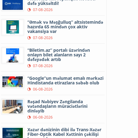
dəfə yüksəltdi!
07-08-2026
“Əmək və Məşğulluq” altsistemində
hazırda 65 mindən çox aktiv
vakansiya var
07-08-2026
“Biletim.az” portalı üzərindən
onlayn bilet alanların sayı 2
dəfəyədək artıb
07-08-2026
“Google”un məlumat emalı mərkəzi
Hindistanda etirazlara səbəb olub
06-08-2026
Rəşad Nəbiyev Zəngilanda
vətəndaşların müraciətlərini
dinləyib
06-08-2026
Xəzər dənizinin dibi ilə Trans-Xəzər
Fiber-Optik Kabel Xəttinin çəkilişi