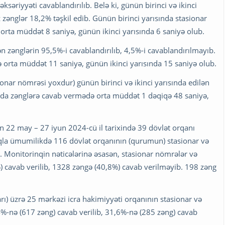
ksəriyyəti cavablandırılıb. Belə ki, günün birinci və ikinci
 zənglər 18,2% təşkil edib. Günün birinci yarısında stasionar
orta müddət 8 saniyə, günün ikinci yarısında 6 saniyə olub.
ən zənglərin 95,5%-i cavablandırılıb, 4,5%-i cavablandırılmayıb.
 orta müddət 11 saniyə, günün ikinci yarısında 15 saniyə olub.
ionar nömrəsi yoxdur) günün birinci və ikinci yarısında edilən
ında zənglərə cavab vermədə orta müddət 1 dəqiqə 48 saniyə,
ən 22 may – 27 iyun 2024-cü il tarixində 39 dövlət orqanı
aqla ümumilikdə 116 dövlət orqanının (qurumun) stasionar və
. Monitorinqin nəticələrinə əsasən, stasionar nömrələr və
 cavab verilib, 1328 zəngə (40,8%) cavab verilməyib. 198 zəng
rı) üzrə 25 mərkəzi icra hakimiyyəti orqanının stasionar və
%-nə (617 zəng) cavab verilib, 31,6%-nə (285 zəng) cavab