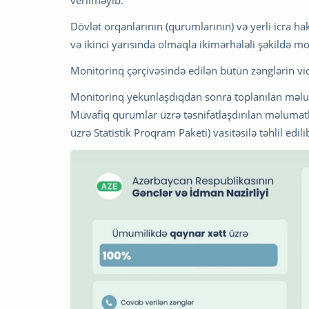
Dövlət orqanlarının (qurumlarının) və yerli icra h
və ikinci yarısında olmaqla ikimərhələli şəkildə mon
Monitorinq çərçivəsində edilən bütün zənglərin vid
Monitorinq yekunlaşdıqdan sonra toplanılan məluma
Müvafiq qurumlar üzrə təsnifatlaşdırılan məlumatl
üzrə Statistik Proqram Paketi) vasitəsilə təhlil edi