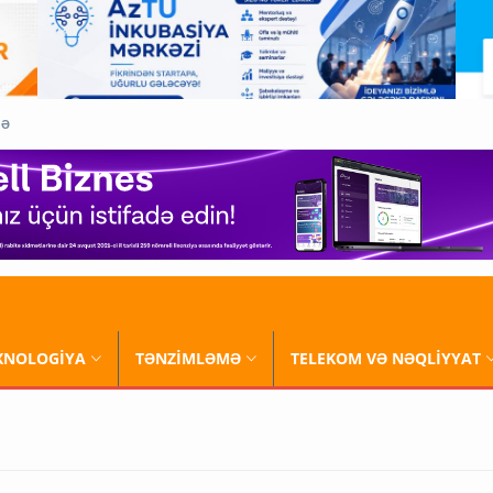
QƏ
XNOLOGİYA
TƏNZİMLƏMƏ
TELEKOM VƏ NƏQLİYYAT