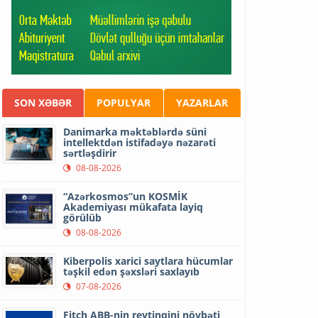
SON XƏBƏR
POPULYAR
YAZARLAR
Danimarka məktəblərdə süni
intellektdən istifadəyə nəzarəti
sərtləşdirir
08-08-2026
“Azərkosmos”un KOSMİK
Akademiyası mükafata layiq
görülüb
08-08-2026
Kiberpolis xarici saytlara hücumlar
təşkil edən şəxsləri saxlayıb
07-08-2026
Fitch ABB-nin reytinqini növbəti