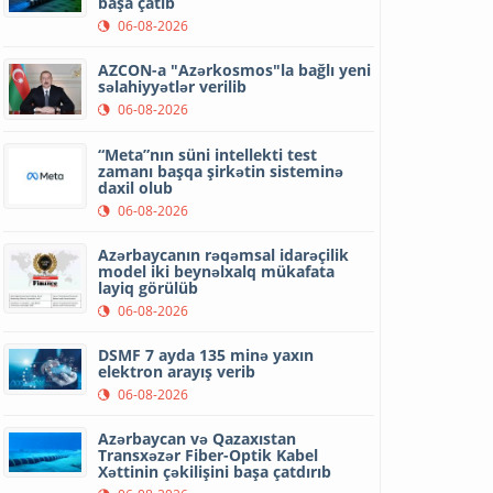
başa çatıb
06-08-2026
AZCON-a "Azərkosmos"la bağlı yeni
səlahiyyətlər verilib
06-08-2026
“Meta”nın süni intellekti test
zamanı başqa şirkətin sisteminə
daxil olub
06-08-2026
Azərbaycanın rəqəmsal idarəçilik
model iki beynəlxalq mükafata
layiq görülüb
06-08-2026
DSMF 7 ayda 135 minə yaxın
elektron arayış verib
06-08-2026
Azərbaycan və Qazaxıstan
Transxəzər Fiber-Optik Kabel
Xəttinin çəkilişini başa çatdırıb