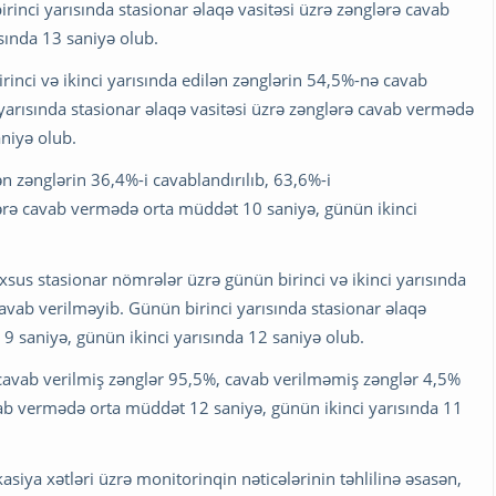
rinci yarısında stasionar əlaqə vasitəsi üzrə zənglərə cavab
sında 13 saniyə olub.
inci və ikinci yarısında edilən zənglərin 54,5%-nə cavab
yarısında stasionar əlaqə vasitəsi üzrə zənglərə cavab vermədə
niyə olub.
ən zənglərin 36,4%-i cavablandırılıb, 63,6%-i
lərə cavab vermədə orta müddət 10 saniyə, günün ikinci
us stasionar nömrələr üzrə günün birinci və ikinci yarısında
avab verilməyib. Günün birinci yarısında stasionar əlaqə
9 saniyə, günün ikinci yarısında 12 saniyə olub.
a cavab verilmiş zənglər 95,5%, cavab verilməmiş zənglər 4,5%
vab vermədə orta müddət 12 saniyə, günün ikinci yarısında 11
siya xətləri üzrə monitorinqin nəticələrinin təhlilinə əsasən,