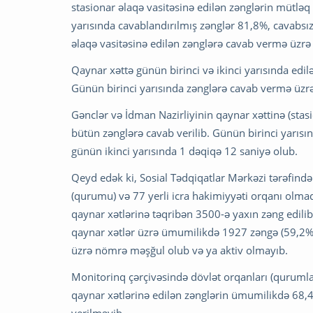
stasionar əlaqə vasitəsinə edilən zənglərin mütləq ə
yarısında cavablandırılmış zənglər 81,8%, cavabsız
əlaqə vasitəsinə edilən zənglərə cavab vermə üzrə 
Qaynar xəttə günün birinci və ikinci yarısında edil
Günün birinci yarısında zənglərə cavab vermə üzrə
Gənclər və İdman Nazirliyinin qaynar xəttinə (stas
bütün zənglərə cavab verilib. Günün birinci yarıs
günün ikinci yarısında 1 dəqiqə 12 saniyə olub.
Qeyd edək ki, Sosial Tədqiqatlar Mərkəzi tərəfind
(qurumu) və 77 yerli icra hakimiyyəti orqanı olm
qaynar xətlərinə təqribən 3500-ə yaxın zəng edilib
qaynar xətlər üzrə ümumilikdə 1927 zəngə (59,2%)
üzrə nömrə məşğul olub və ya aktiv olmayıb.
Monitorinq çərçivəsində dövlət orqanları (qurumla
qaynar xətlərinə edilən zənglərin ümumilikdə 68,4
verilməyib.