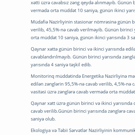
xətti üzrə cavabsız zəng qeydə alınmayıb. Günün bi
vermədə orta müddət 10 saniyə, günün ikinci yarı
Müdafiə Nazirliyinin stasionar nömrəsinə günün bir
verilib, 45,5%-nə cavab verilməyib. Günün birinci 
orta müddət 10 saniyə, günün ikinci yarısında 3 sa
Qaynar xəttə günün birinci və ikinci yarısında edil
cavablandırılmayıb. Günün birinci yarısında zəng
yarısında 4 saniyə təşkil edib.
Monitorinq müddətində Energetika Nazirliyinə məxs
edilən zənglərin 95,5%-nə cavab verilib, 4,5%-nə c
vasitəsi üzrə zənglərə cavab vermədə orta müddət 
Qaynar xətt üzrə günün birinci və ikinci yarısınd
cavab verilib.Günün birinci yarısında zənglərə ca
saniyə olub.
Ekologiya və Təbii Sərvətlər Nazirliyinin kommunika