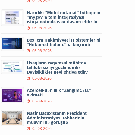
06-08-2026
Nazirlik: “Mobil notariat” tətbiqinin
“mygov”a tam inteqrasiyası
istiqamətində işlər davam etdirilir
06-08-2026
Beş İcra Hakimiyyəti İT sistemlərini
“Hökumət buludu”na köçürüb
06-08-2026
Uşaqların rəqəmsal mühitdə
təhlükəsizliyi gücləndirilir -
Dəyişikliklər nəyi ehtiva edir?
05-08-2026
Azercell-dən illik “ZengimCELL”
xidməti
05-08-2026
Nazir Qazaxıstanın Prezident
Administrasiyası rəhbərinin
müavini ilə görüşüb
05-08-2026