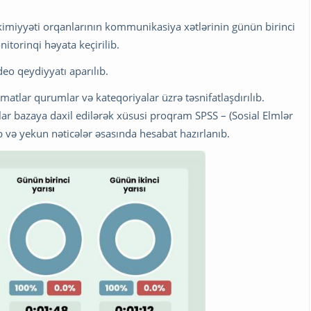
akimiyyəti orqanlarının kommunikasiya xətlərinin günün birinci
itorinqi həyata keçirilib.
eo qeydiyyatı aparılıb.
tlar qurumlar və kateqoriyalar üzrə təsnifatlaşdırılıb.
ar bazaya daxil edilərək xüsusi proqram SPSS – (Sosial Elmlər
lib və yekun nəticələr əsasında hesabat hazırlanıb.