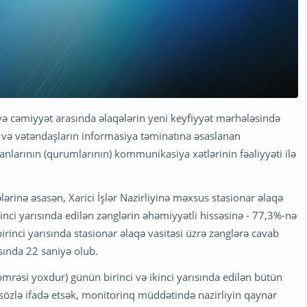
 və cəmiyyət arasında əlaqələrin yeni keyfiyyət mərhələsində
 və vətəndaşların informasiya təminatına əsaslanan
larının (qurumlarının) kommunikasiya xətlərinin fəaliyyəti ilə
ərinə əsasən, Xarici İşlər Nazirliyinə məxsus stasionar əlaqə
kinci yarısında edilən zənglərin əhəmiyyətli hissəsinə - 77,3%-nə
rinci yarısında stasionar əlaqə vasitəsi üzrə zənglərə cavab
sında 22 saniyə olub.
ömrəsi yoxdur) günün birinci və ikinci yarısında edilən bütün
 sözlə ifadə etsək, monitorinq müddətində nazirliyin qaynar