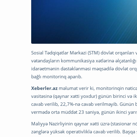
Sosial Tədqiqatlar Mərkəzi (STM) dövlət orqanları
vətəndaşların kommunikasiya xətlərinə əlçatanlığı
idarəetmənin dəstəklənməsi məqsədilə dövlət orqan
bağlı monitorinq aparıb.
Xeberler.az
məlumat verir ki, monitorinqin nəticəl
vasitəsinə (qaynar xətti yoxdur) günün birinci və i
cavab verilib, 22,7%-nə cavab verilməyib. Günün bi
vermədə orta müddət 23 saniyə, günün ikinci yarı
Maliyyə Nazirliyinin qaynar xətti üzrə (stasionar n
zənglərə yüksək operativliklə cavab verilib. Başqa