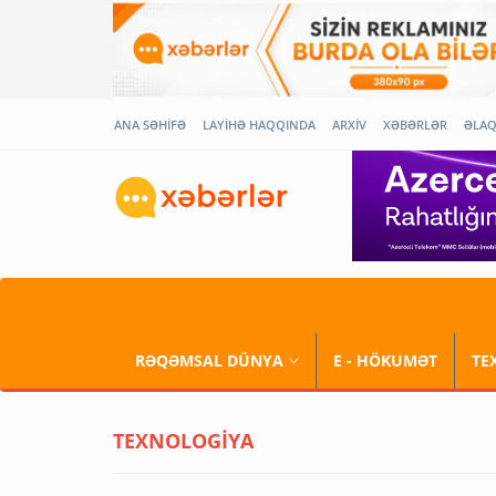
ANA SƏHİFƏ
LAYİHƏ HAQQINDA
ARXİV
XƏBƏRLƏR
ƏLA
RƏQƏMSAL DÜNYA
E - HÖKUMƏT
TE
TEXNOLOGİYA