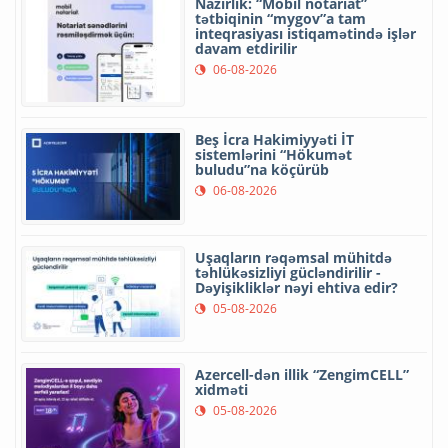
Nazirlik: “Mobil notariat”
tətbiqinin “mygov”a tam
inteqrasiyası istiqamətində işlər
davam etdirilir
06-08-2026
Beş İcra Hakimiyyəti İT
sistemlərini “Hökumət
buludu”na köçürüb
06-08-2026
Uşaqların rəqəmsal mühitdə
təhlükəsizliyi gücləndirilir -
Dəyişikliklər nəyi ehtiva edir?
05-08-2026
Azercell-dən illik “ZengimCELL”
xidməti
05-08-2026