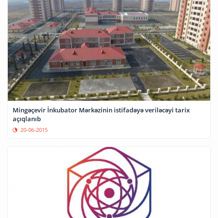
Mingəçevir İnkubator Mərkəzinin istifadəyə veriləcəyi tarix
açıqlanıb
20-06-2015