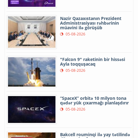
Nazir Qazaxıstanın Prezident
Administrasiyası rəhbərinin
müavini ilə görüşüb
05-08-2026
"Falcon 9" raketinin bir hissəsi
Ayla toqquşacaq
05-08-2026
“SpaceX” orbitə 10 milyon tona
qədər yük çıxarmağı planlaşdırır
05-08-2026
Bakcell rouminqi ilə yay tətilində