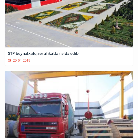
STP beynəlxalq sertifikatlar əldə edib
20-04-2018