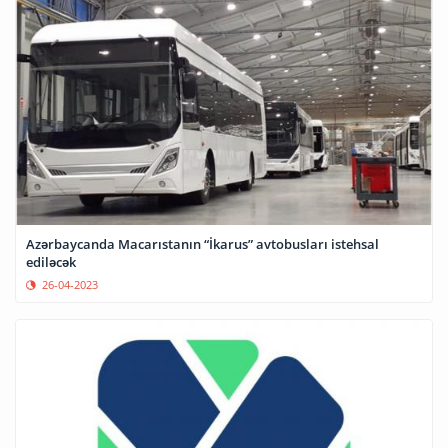
Azərbaycanda Macarıstanın “İkarus” avtobusları istehsal
ediləcək
26-04-2023