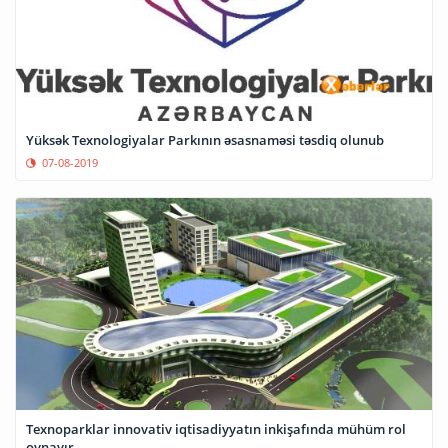
Yüksək Texnologiyalar Parkının əsasnaməsi təsdiq olunub
07-08-2019
Texnoparklar innovativ iqtisadiyyatın inkişafında mühüm rol
oynayır