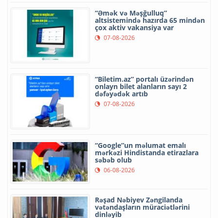
“Əmək və Məşğulluq”
altsistemində hazırda 65 mindən
çox aktiv vakansiya var
07-08-2026
“Biletim.az” portalı üzərindən
onlayn bilet alanların sayı 2
dəfəyədək artıb
07-08-2026
“Google”un məlumat emalı
mərkəzi Hindistanda etirazlara
səbəb olub
06-08-2026
Rəşad Nəbiyev Zəngilanda
vətəndaşların müraciətlərini
dinləyib