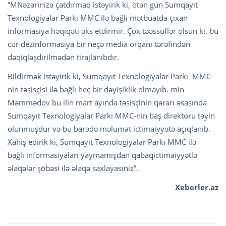
“MNəzərinizə çatdırmaq istəyirik ki, ötən gün Sumqayıt
Texnologiyalar Parkı MMC ilə bağlı mətbuatda çıxan
informasiya həqiqəti əks etdirmir. Çox təəssüflər olsun ki, bu
cür dezinformasiya bir neçə media orqanı tərəfindən
dəqiqləşdirilmədən tirajlanıbdır.
Bildirmək istəyirik ki, Sumqayıt Texnologiyalar Parkı MMC-
nin təsisçisi ilə bağlı heç bir dəyişiklik olmayıb. min
Məmmədov bu ilin mart ayında təsisçinin qərarı əsasında
Sumqayıt Texnologiyalar Parkı MMC-nin baş direktoru təyin
olunmuşdur və bu barədə məlumat ictimaiyyətə açıqlanıb.
Xahiş edirik ki, Sumqayıt Texnologiyalar Parkı MMC ilə
bağlı informasiyaları yaymamışdan qabaqictimaiyyətlə
əlaqələr şöbəsi ilə əlaqə saxlayasınız”.
Xeberler.az