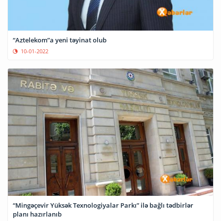
“Aztelekom”a yeni təyinat olub
10-01-2022
“Mingəçevir Yüksək Texnologiyalar Parkı” ilə bağlı tədbirlər
planı hazırlanıb