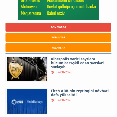
SON XƏBƏR
POPULYAR
YAZARLAR
Kiberpolis xarici saytlara
hücumlar təşkil edən şəxsləri
saxlayıb
07-08-2026
Fitch ABB-nin reytinqini növbəti
dəfə yüksəltdi!
07-08-2026