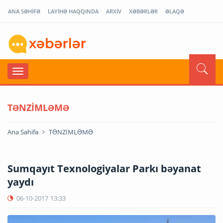
ANA SƏHİFƏ
LAYİHƏ HAQQINDA
ARXİV
XƏBƏRLƏR
ƏLAQƏ
TƏNZİMLƏMƏ
Ana Səhifə
TƏNZİMLƏMƏ
Sumqayıt Texnologiyalar Parkı bəyanat
yaydı
06-10-2017
13:33