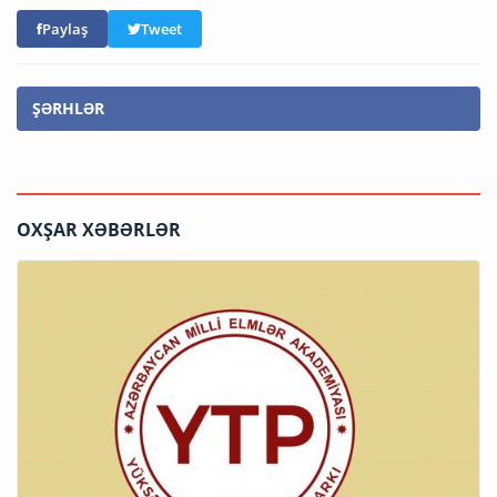
Paylaş
Tweet
ŞƏRHLƏR
OXŞAR XƏBƏRLƏR