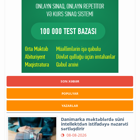
SON XƏBƏR
POPULYAR
YAZARLAR
Danimarka məktəblərdə süni
intellektdən istifadəyə nəzarəti
sərtləşdirir
08-08-2026