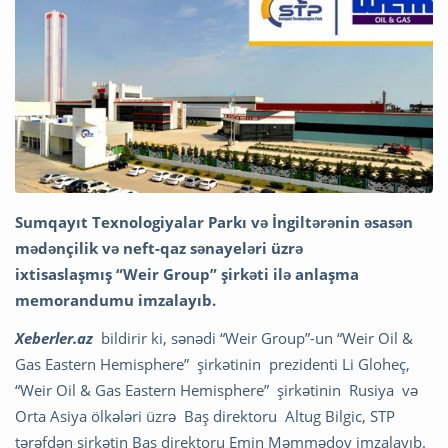
Sumqayıt Texnologiyalar Parkı və İngiltərənin əsasən
mədənçilik və neft-qaz sənayeləri üzrə
ixtisaslaşmış “Weir Group” şirkəti ilə anlaşma
memorandumu imzalayıb.
Xeberler.az
bildirir ki, sənədi “Weir Group”-un “Weir Oil &
Gas Eastern Hemisphere” şirkətinin prezidenti Li Gloheç,
“Weir Oil & Gas Eastern Hemisphere” şirkətinin Rusiya və
Orta Asiya ölkələri üzrə Baş direktoru Altug Bilgic, STP
tərəfdən şirkətin Baş direktoru Emin Məmmədov imzalayıb.