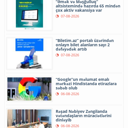
“Əmək və Məşğulluq”
altsistemində hazırda 65 mindən
çox aktiv vakansiya var
07-08-2026
“Biletim.az” portalı üzərindən
onlayn bilet alanların sayı 2
dəfəyədək artıb
07-08-2026
“Google”un məlumat emalı
mərkəzi Hindistanda etirazlara
səbəb olub
06-08-2026
Rəşad Nəbiyev Zəngilanda
vətəndaşların müraciətlərini
dinləyib
06-08-2026