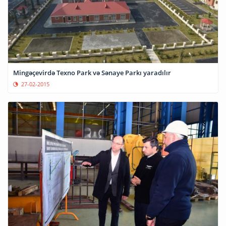
Mingəçevirdə Texno Park və Sənaye Parkı yaradılır
27-02-2015