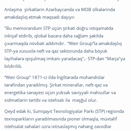
Anlaşma şirkətlərin Azərbaycanda və MDB ölkələrində
əməkdaşlıq etmək məqsədi daşıyır.
"Bu memorandum STP üçün şirkəti doğru istiqamətdə
inkişaf etdirib, qlobal bazara daha sağlam şəkildə
çıxarmaqda növbəti addımdır. “Weir Group”la əməkdaşlıq
STP-yə xüsusilə neft və qaz sektorunda daha böyük
layihələrə qoşulmaq imkanı yaradacaq",- STP-dən "Marja"ya
bildirilib.
“Weir Group” 1871-ci ildə İngiltərədə mühəndislər
tərəfindən yaradılmış. Şirkət minerallar, neft-qaz və
energetika sənayesi üçün yüksək səviyyəli məhsullar və
xidmətlərin tərtibi və istehsalı ilə məşğul olur.
Qeyd edək ki, Sumqayıt Texnologiyalar Parkı (STP) regionda
texnoparkların yaradılmasında pioner olmaqla, müxtəlif
istehsalat sahələri üzrə ixtisaslaşmış nəhəng zavodlar