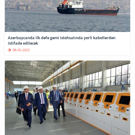
Azərbaycanda ilk dəfə gəmi istehsalında yerli kabellərdən
istifadə ediləcək
08-05-2023