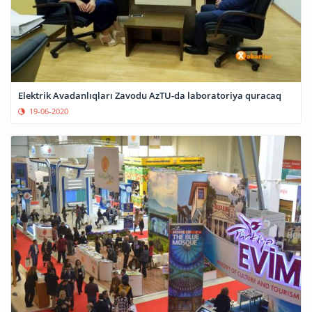
Elektrik Avadanlıqları Zavodu AzTU-da laboratoriya quracaq
19-06-2020