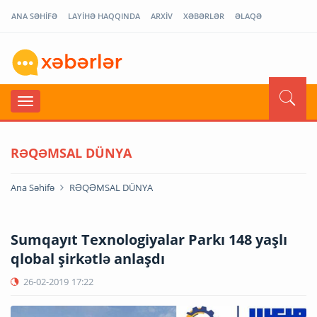
ANA SƏHİFƏ
LAYİHƏ HAQQINDA
ARXİV
XƏBƏRLƏR
ƏLAQƏ
RƏQƏMSAL DÜNYA
Ana Səhifə
RƏQƏMSAL DÜNYA
Sumqayıt Texnologiyalar Parkı 148 yaşlı
qlobal şirkətlə anlaşdı
26-02-2019
17:22