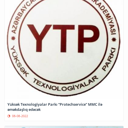
Yüksək Texnologiyalar Parkı “Protechservice” MMC ilə
əməkdaşlıq edəcək
08-08-2022