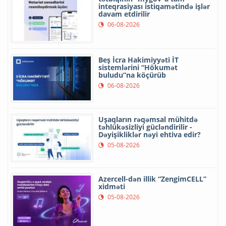
inteqrasiyası istiqamətində işlər
davam etdirilir
06-08-2026
Beş İcra Hakimiyyəti İT
sistemlərini “Hökumət
buludu”na köçürüb
06-08-2026
Uşaqların rəqəmsal mühitdə
təhlükəsizliyi gücləndirilir -
Dəyişikliklər nəyi ehtiva edir?
05-08-2026
Azercell-dən illik “ZengimCELL”
xidməti
05-08-2026