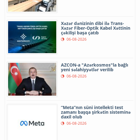
Xəzər dənizinin dibi ilə Trans-
Xəzər Fiber-Optik Kabel Xəttinin
çəkilişi başa çatıb
06-08-2026
AZCON-a "Azərkosmos"la bağlı
yeni səlahiyyətlər verilib
06-08-2026
“Meta”nın süni intellekti test
zamanı başqa şirkətin sisteminə
daxil olub
06-08-2026