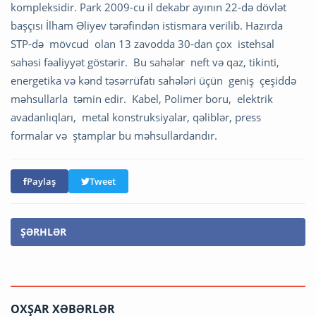
kompleksidir. Park 2009-cu il dekabr ayının 22-də dövlət
başçısı İlham Əliyev tərəfindən istismara verilib. Hazırda
STP-də mövcud olan 13 zavodda 30-dan çox istehsal
sahəsi fəaliyyət göstərir. Bu sahələr neft və qaz, tikinti,
energetika və kənd təsərrüfatı sahələri üçün geniş çeşiddə
məhsullarla təmin edir. Kabel, Polimer boru, elektrik
avadanlıqları, metal konstruksiyalar, qəliblər, press
formalar və ştamplar bu məhsullardandır.
Paylaş
Tweet
ŞƏRHLƏR
OXŞAR XƏBƏRLƏR