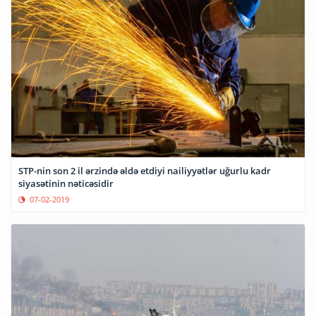
STP-nin son 2 il ərzində əldə etdiyi nailiyyətlər uğurlu kadr
siyasətinin nəticəsidir
07-02-2019