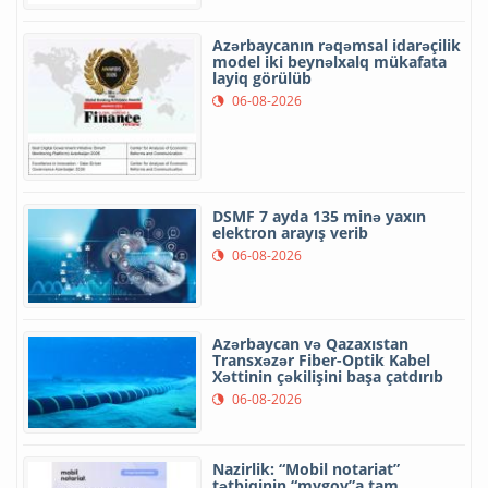
Azərbaycanın rəqəmsal idarəçilik
model iki beynəlxalq mükafata
layiq görülüb
06-08-2026
DSMF 7 ayda 135 minə yaxın
elektron arayış verib
06-08-2026
Azərbaycan və Qazaxıstan
Transxəzər Fiber-Optik Kabel
Xəttinin çəkilişini başa çatdırıb
06-08-2026
Nazirlik: “Mobil notariat”
tətbiqinin “mygov”a tam