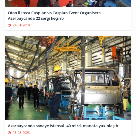
Ötən il Iteca Caspian və Сaspian Event Organisers
Azərbaycanda 22 sərgi keçirib
24-01-2019
Azərbaycanda sənaye istehsalı 40 mlrd. manata yaxınlaşıb
15-08-2023