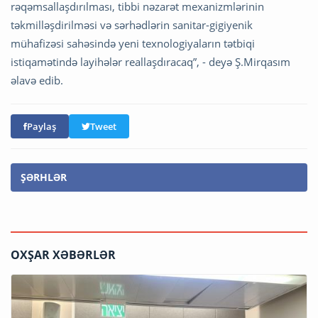
rəqəmsallaşdırılması, tibbi nəzarət mexanizmlərinin
təkmilləşdirilməsi və sərhədlərin sanitar-gigiyenik
mühafizəsi sahəsində yeni texnologiyaların tətbiqi
istiqamətində layihələr reallaşdıracaq”, - deyə Ş.Mirqasım
əlavə edib.
Paylaş
Tweet
ŞƏRHLƏR
OXŞAR XƏBƏRLƏR