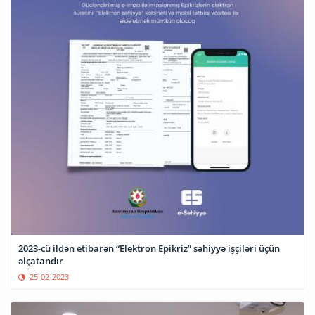
2023-cü ildən etibarən “Elektron Epikriz” səhiyyə işçiləri üçün
əlçatandır
25-02-2023