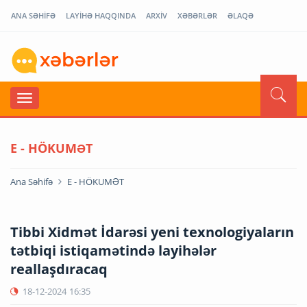
ANA SƏHİFƏ
LAYİHƏ HAQQINDA
ARXİV
XƏBƏRLƏR
ƏLAQƏ
E - HÖKUMƏT
Ana Səhifə
E - HÖKUMƏT
Tibbi Xidmət İdarəsi yeni texnologiyaların
tətbiqi istiqamətində layihələr
reallaşdıracaq
18-12-2024
16:35