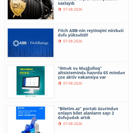
saxlayıb
07-08-2026
Fitch ABB-nin reytinqini növbəti
dəfə yüksəltdi!
07-08-2026
“Əmək və Məşğulluq”
altsistemində hazırda 65 mindən
çox aktiv vakansiya var
07-08-2026
“Biletim.az” portalı üzərindən
onlayn bilet alanların sayı 2
dəfəyədək artıb
07-08-2026