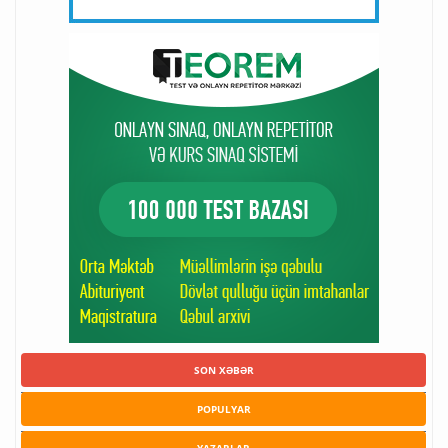
SON XƏBƏR
POPULYAR