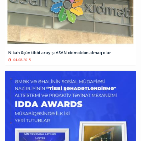
Nikah üçün tibbi arayışı ASAN xidmətdən almaq olar
04-08-2015