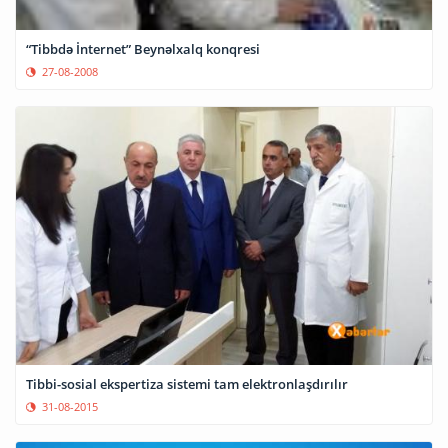
“Tibbdə İnternet” Beynəlxalq konqresi
27-08-2008
Tibbi-sosial ekspertiza sistemi tam elektronlaşdırılır
31-08-2015