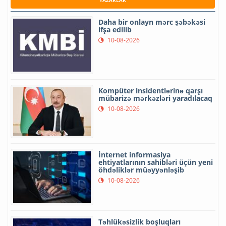
YAZARLAR
Daha bir onlayn mərc şəbəkəsi
ifşa edilib
10-08-2026
Kompüter insidentlərinə qarşı
mübarizə mərkəzləri yaradılacaq
10-08-2026
İnternet informasiya
ehtiyatlarının sahibləri üçün yeni
öhdəliklər müəyyənləşib
10-08-2026
Təhlükəsizlik boşluqları