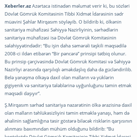
Xeberler.az
Azərtaca istinadən məlumat verir ki, bu sözləri
Dövlət Gömrük Komitəsinin Tibbi Xidmət İdarəsinin sədr
müavini Şahlar Mirqasım söyləyib. O bildirib ki, ölkənin
sanitariya mühafizəsi Səhiyyə Nazirliyinin, sərhədlərin
sanitariya mühafizəsi isə Dövlət Gömrük Komitəsinin
səlahiyyətindədir: “Bu işin daha səmərəli təşkili məqsədilə
2008-ci ildən etibarən “Bir pəncərə” prinsipi tətbiq olunur.
Bu prinsip çərçivəsində Dövlət Gömrük Komitəsi və Səhiyyə
Nazirliyi arasında qarşılıqlı əməkdaşlıq daha da gücləndirilib.
Belə yanaşma ölkəyə daxil olan malların və yüklərin
gigiyenik və sanitariya tələblərinə uyğunluğunu təmin etmək
məqsədi daşıyır”.
Ş.Mirqasım sərhəd sanitariya nəzarətinin ölkə ərazisinə daxil
olan malların təhlükəsizliyini təmin etməklə yanaşı, həm də
əhalinin sağlamlığına təsir göstərə biləcək risklərin qarşısının
alınması baxımından mühüm olduğunu bildirib: “Bu
kontekstdə Dövlət Gömrük Komitəsinin Tibbi Xidmət İdarəsi