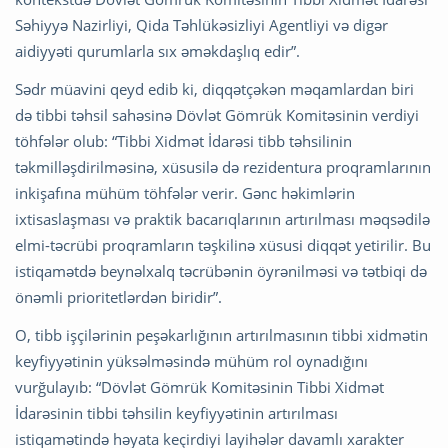
Səhiyyə Nazirliyi, Qida Təhlükəsizliyi Agentliyi və digər
aidiyyəti qurumlarla sıx əməkdaşlıq edir”.
Sədr müavini qeyd edib ki, diqqətçəkən məqamlardan biri
də tibbi təhsil sahəsinə Dövlət Gömrük Komitəsinin verdiyi
töhfələr olub: “Tibbi Xidmət İdarəsi tibb təhsilinin
təkmilləşdirilməsinə, xüsusilə də rezidentura proqramlarının
inkişafına mühüm töhfələr verir. Gənc həkimlərin
ixtisaslaşması və praktik bacarıqlarının artırılması məqsədilə
elmi-təcrübi proqramların təşkilinə xüsusi diqqət yetirilir. Bu
istiqamətdə beynəlxalq təcrübənin öyrənilməsi və tətbiqi də
önəmli prioritetlərdən biridir”.
O, tibb işçilərinin peşəkarlığının artırılmasının tibbi xidmətin
keyfiyyətinin yüksəlməsində mühüm rol oynadığını
vurğulayıb: “Dövlət Gömrük Komitəsinin Tibbi Xidmət
İdarəsinin tibbi təhsilin keyfiyyətinin artırılması
istiqamətində həyata keçirdiyi layihələr davamlı xarakter