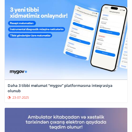
Daha 3 tibbi məlumat “mygov” platformasına inteqrasiya
olunub
23-07-2025