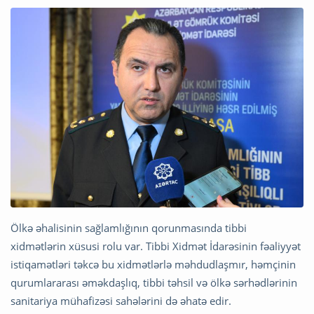
Ölkə əhalisinin sağlamlığının qorunmasında tibbi
xidmətlərin xüsusi rolu var. Tibbi Xidmət İdarəsinin fəaliyyət
istiqamətləri təkcə bu xidmətlərlə məhdudlaşmır, həmçinin
qurumlararası əməkdaşlıq, tibbi təhsil və ölkə sərhədlərinin
sanitariya mühafizəsi sahələrini də əhatə edir.