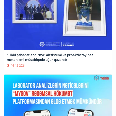
“Tibbi şəhadətləndirmə” altsistemi və proaktiv təyinat
mexanizmi müsabiqədə uğur qazanıb
16-12-2024