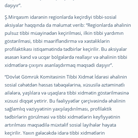
daşıyır”.
Ş.Mirqasım idarənin regionlarda keçirdiyi tibbi-sosial
aksiyalar haqqında da məlumat verib: “Regionlarda əhalinin
pulsuz tibbi müayinədən keçirilməsi, ilkin tibbi yardımın
göstərilməsi, tibbi maarifləndirmə və xəstəliklərin
profilaktikası istiqamətində tədbirlər keçirilir. Bu aksiyalar
əsasən kənd və ucqar bölgələrdə reallaşır və əhalinin tibbi
xidmətlərə çıxışını asanlaşdırmaq məqsədi daşıyır”.
“Dövlət Gömrük Komitəsinin Tibbi Xidmət İdarəsi əhalinin
sosial cəhətdən həssas təbəqələrinə, xüsusilə aztəminatlı
ailələrə, yaşlılara və uşaqlara tibbi xidmətin göstərilməsinə
xüsusi diqqət yetirir. Bu fəaliyyətlər çərçivəsində əhalinin
sağlamlıq vəziyyətinin yaxşılaşdırılması, profilaktik
tədbirlərin görülməsi və tibbi xidmətlərin keyfiyyətinin
artırılması məqsədilə müxtəlif sosial layihələr həyata
keçirilir. Yaxın gələcəkdə idarə tibbi xidmətlərin