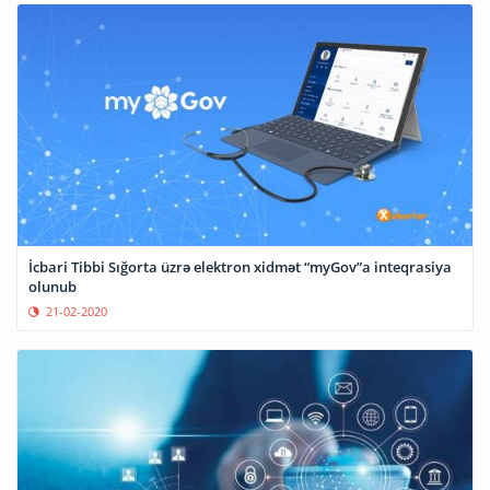
İcbari Tibbi Sığorta üzrə elektron xidmət “myGov”a inteqrasiya
olunub
21-02-2020