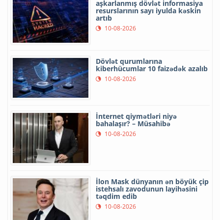
aşkarlanmış dövlət informasiya
resurslarının sayı iyulda kəskin
artıb
10-08-2026
Dövlət qurumlarına
kiberhücumlar 10 faizədək azalıb
10-08-2026
İnternet qiymətləri niyə
bahalaşır? – Müsahibə
10-08-2026
İlon Mask dünyanın ən böyük çip
istehsalı zavodunun layihəsini
təqdim edib
10-08-2026