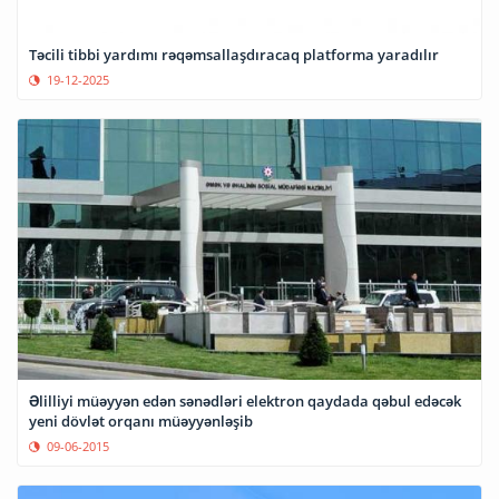
Təcili tibbi yardımı rəqəmsallaşdıracaq platforma yaradılır
19-12-2025
Əlilliyi müəyyən edən sənədləri elektron qaydada qəbul edəcək
yeni dövlət orqanı müəyyənləşib
09-06-2015