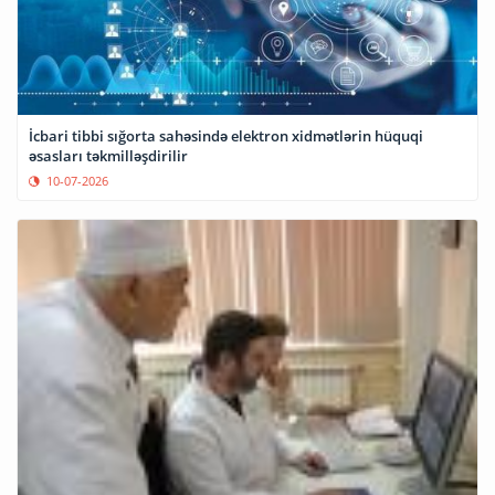
İcbari tibbi sığorta sahəsində elektron xidmətlərin hüquqi
əsasları təkmilləşdirilir
10-07-2026