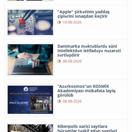
"Apple" şirkətinin yaddaş
çiplərini sınaqdan keçirir
10-08-2026
Danimarka məktəblərdə süni
intellektdən istifadəyə nəzarəti
sərtləşdirir
08-08-2026
“Azərkosmos”un KOSMİK
Akademiyası mükafata layiq
görülüb
08-08-2026
Kiberpolis xarici saytlara
hücumlar təşkil edən şəxsləri