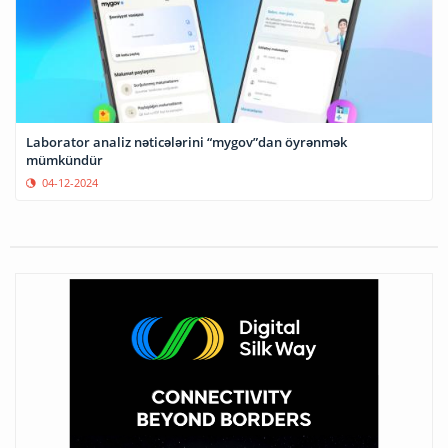
Laborator analiz nəticələrini “mygov”dan öyrənmək
mümkündür
04-12-2024