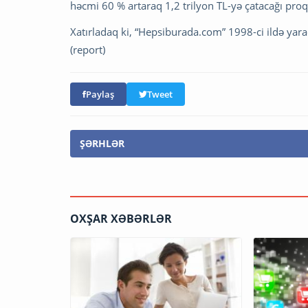
həcmi 60 % artaraq 1,2 trilyon TL-yə çatacağı proqn
Xatırladaq ki, “Hepsiburada.com” 1998-ci ildə yarad
(report)
Paylaş
Tweet
ŞƏRHLƏR
OXŞAR XƏBƏRLƏR