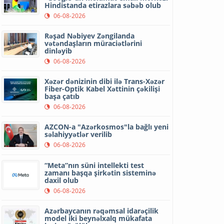
Hindistanda etirazlara səbəb olub
06-08-2026
Rəşad Nəbiyev Zəngilanda
vətəndaşların müraciətlərini
dinləyib
06-08-2026
Xəzər dənizinin dibi ilə Trans-Xəzər
Fiber-Optik Kabel Xəttinin çəkilişi
başa çatıb
06-08-2026
AZCON-a "Azərkosmos"la bağlı yeni
səlahiyyətlər verilib
06-08-2026
“Meta”nın süni intellekti test
zamanı başqa şirkətin sisteminə
daxil olub
06-08-2026
Azərbaycanın rəqəmsal idarəçilik
model iki beynəlxalq mükafata