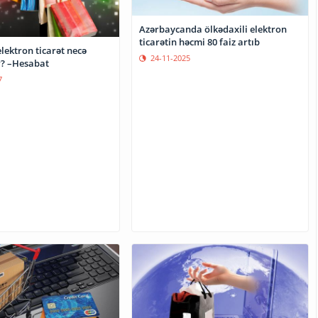
Azərbaycanda ölkədaxili elektron
ticarətin həcmi 80 faiz artıb
lektron ticarət necə
24-11-2025
r? –Hesabat
7