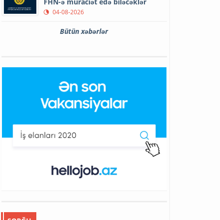
FHN-ə müraciət edə biləcəklər
04-08-2026
Bütün xəbərlər