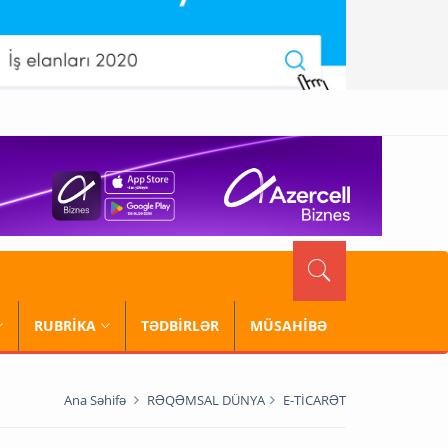
RUBRİKA
TƏDBİRLƏR
MÜSAHİBƏ
Ana Səhifə
RƏQƏMSAL DÜNYA
E-TİCARƏT