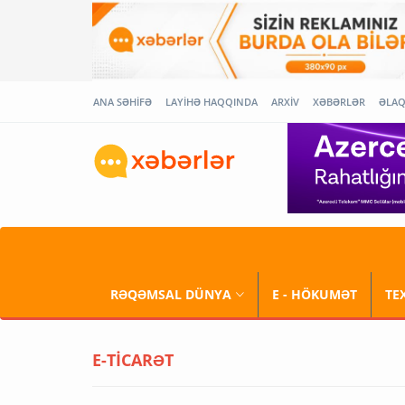
ANA SƏHİFƏ
LAYİHƏ HAQQINDA
ARXİV
XƏBƏRLƏR
ƏLA
RƏQƏMSAL DÜNYA
E - HÖKUMƏT
TE
E-TİCARƏT