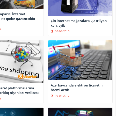
aparıcı İnternet
 nə qədər qazanc əldə
Çin internet mağazalara 2,2 trilyon
xərcləyib
5
10-04-2015
Azərbaycanda elektron ticarətin
carət platformalarına
həcmi artıb
arlılıq nişanları veriləcək
19-04-2017
9