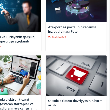
Azexport.az portalının rəqəmsal
inzibati binası-Foto
və Türkiyənin qarşılıqlı
05-01-2023
 qoyuluşu açıqlanıb
2
da elektron ticarət
Ölkədə e-ticarət dövriyyəsinin həcmi
göstərən startaplar və
artıb
əsdiqlənməyə çalışırlar –