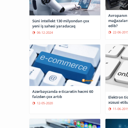
Avropanın 
mağazaları
Süni intellekt 130 milyondan çox
edib?
yeni iş sahəsi yaradacaq
22-06-201
06-12-2024
Azərbaycanda e-ticarətin həcmi 60
faizdən çox artıb
Elektron ti
xüsusi etib
12-05-2020
11-06-201