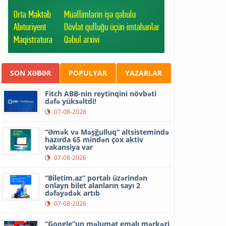
SON XƏBƏR
POPULYAR
YAZARLAR
Fitch ABB-nin reytinqini növbəti
dəfə yüksəltdi!
07-08-2026
“Əmək və Məşğulluq” altsistemində
hazırda 65 mindən çox aktiv
vakansiya var
07-08-2026
“Biletim.az” portalı üzərindən
onlayn bilet alanların sayı 2
dəfəyədək artıb
07-08-2026
“Google”un məlumat emalı mərkəzi