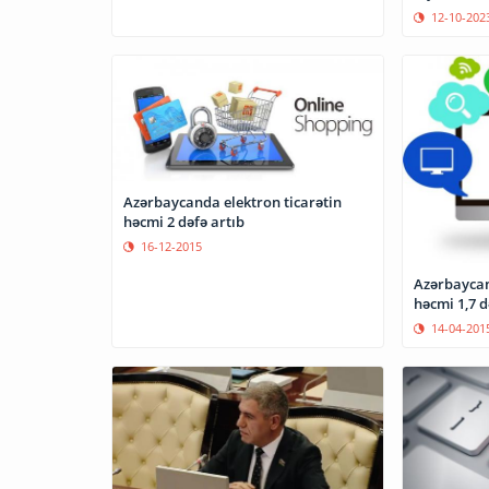
ŞƏRH
12-10-202
Azərbaycanda elektron ticarətin
həcmi 2 dəfə artıb
16-12-2015
Azərbaycan
həcmi 1,7 d
14-04-201