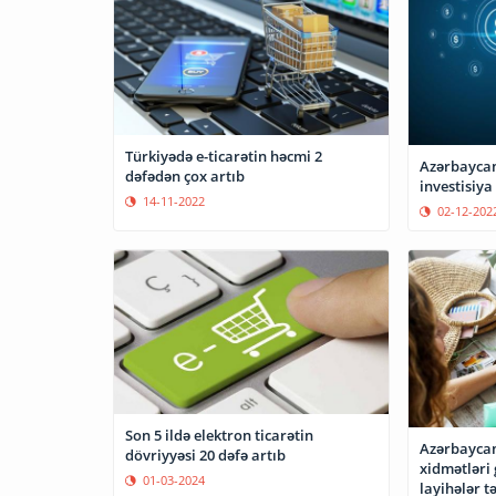
Türkiyədə e-ticarətin həcmi 2
Azərbaycan 
dəfədən çox artıb
investisiya
14-11-2022
02-12-202
Son 5 ildə elektron ticarətin
Azərbaycan
dövriyyəsi 20 dəfə artıb
xidmətləri 
01-03-2024
layihələr t