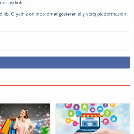
ozlaşdırılır.
ılıb. O yalnız online xidmət göstərən alış-veriş platformasıdır.