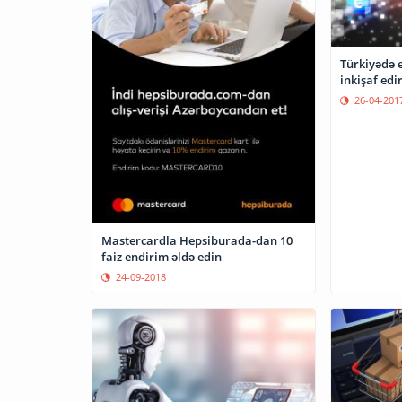
Türkiyədə e
inkişaf edi
26-04-201
Mastercardla Hepsiburada-dan 10
faiz endirim əldə edin
24-09-2018