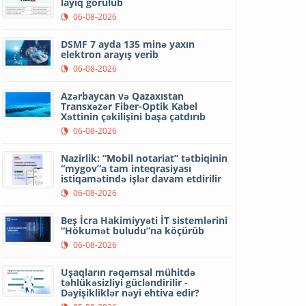
layiq görülüb
06-08-2026
DSMF 7 ayda 135 minə yaxın
elektron arayış verib
06-08-2026
Azərbaycan və Qazaxıstan
Transxəzər Fiber-Optik Kabel
Xəttinin çəkilişini başa çatdırıb
06-08-2026
Nazirlik: “Mobil notariat” tətbiqinin
“mygov”a tam inteqrasiyası
istiqamətində işlər davam etdirilir
06-08-2026
Beş İcra Hakimiyyəti İT sistemlərini
“Hökumət buludu”na köçürüb
06-08-2026
Uşaqların rəqəmsal mühitdə
təhlükəsizliyi gücləndirilir -
Dəyişikliklər nəyi ehtiva edir?