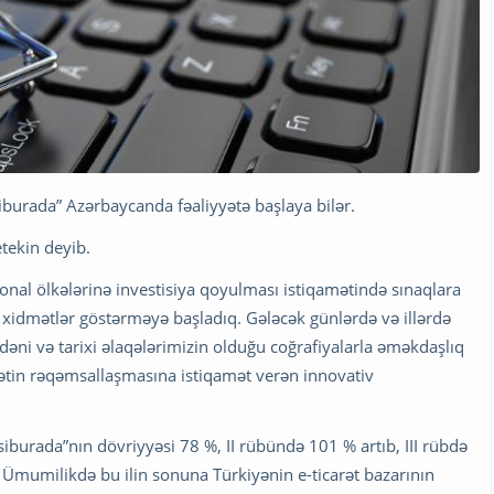
siburada” Azərbaycanda fəaliyyətə başlaya bilər.
tekin deyib.
gional ölkələrinə investisiya qoyulması istiqamətində sınaqlara
da xidmətlər göstərməyə başladıq. Gələcək günlərdə və illərdə
ədəni və tarixi əlaqələrimizin olduğu coğrafiyalarla əməkdaşlıq
carətin rəqəmsallaşmasına istiqamət verən innovativ
siburada”nın dövriyyəsi 78 %, II rübündə 101 % artıb, III rübdə
r. Ümumilikdə bu ilin sonuna Türkiyənin e-ticarət bazarının