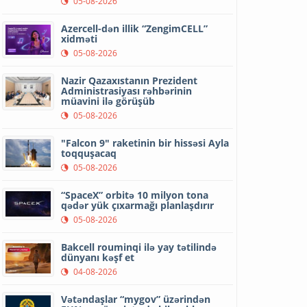
05-08-2026
Azercell-dən illik “ZengimCELL”
xidməti
05-08-2026
Nazir Qazaxıstanın Prezident
Administrasiyası rəhbərinin
müavini ilə görüşüb
05-08-2026
"Falcon 9" raketinin bir hissəsi Ayla
toqquşacaq
05-08-2026
“SpaceX” orbitə 10 milyon tona
qədər yük çıxarmağı planlaşdırır
05-08-2026
Bakcell rouminqi ilə yay tətilində
dünyanı kəşf et
04-08-2026
Vətəndaşlar “mygov” üzərindən