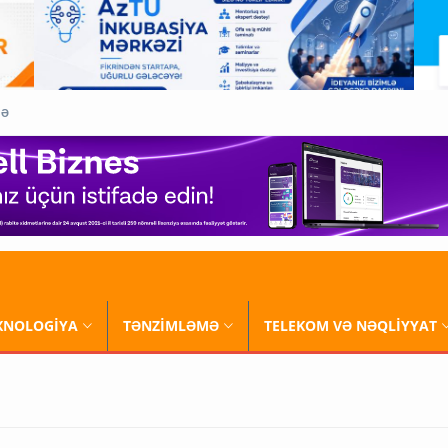
QƏ
XNOLOGİYA
TƏNZİMLƏMƏ
TELEKOM VƏ NƏQLİYYAT