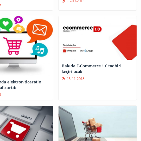
16-09-2015
3
Bakıda E-Commerce 1.0 tədbiri
keçiriləcək
15-11-2018
da elektron ticarətin
əfə artıb
5