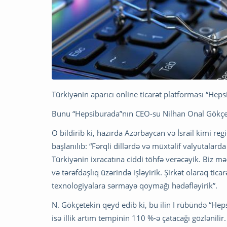
Türkiyənin aparıcı online ticarət platforması “Hep
Bunu “Hepsiburada”nın CEO-su Nilhan Onal Gökçe
O bildirib ki, hazırda Azərbaycan və İsrail kimi re
başlanılıb: “Fərqli dillərdə və müxtəlif valyutalar
Türkiyənin ixracatına ciddi töhfə verəcəyik. Biz m
və tərəfdaşlıq üzərində işləyirik. Şirkət olaraq ti
texnologiyalara sərmayə qoymağı hədəfləyirik”.
N. Gökçetekin qeyd edib ki, bu ilin I rübündə “Hep
isə illik artım tempinin 110 %-ə çatacağı gözlənili