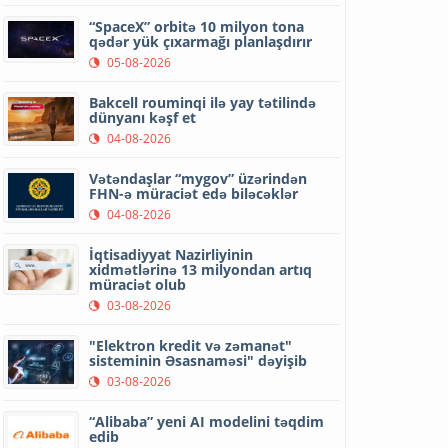
“SpaceX” orbitə 10 milyon tona
qədər yük çıxarmağı planlaşdırır
05-08-2026
Bakcell rouminqi ilə yay tətilində
dünyanı kəşf et
04-08-2026
Vətəndaşlar “mygov” üzərindən
FHN-ə müraciət edə biləcəklər
04-08-2026
İqtisadiyyat Nazirliyinin
xidmətlərinə 13 milyondan artıq
müraciət olub
03-08-2026
"Elektron kredit və zəmanət"
sisteminin Əsasnaməsi" dəyişib
03-08-2026
“Alibaba” yeni AI modelini təqdim
edib