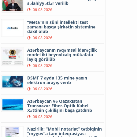
səlahiyyətlər verilib
06-08-2026
“Meta”nın süni intellekti test
zamanı başqa şirkətin sisteminə
daxil olub
06-08-2026
Azərbaycanın rəqəmsal idarəçilik
model iki beynəlxalq mükafata
layiq görülüb
06-08-2026
DSMF 7 ayda 135 minə yaxın
elektron arayış verib
06-08-2026
Azərbaycan və Qazaxıstan
Transxəzər Fiber-Optik Kabel
Xəttinin çəkilişini başa çatdırıb
06-08-2026
Nazirlik: “Mobil notariat” tətbiqinin
“mygov”a tam inteqrasiyası