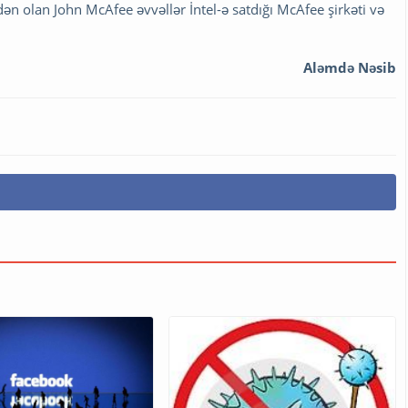
dən olan John McAfee əvvəllər İntel-ə satdığı McAfee şirkəti və
Aləmdə Nəsib