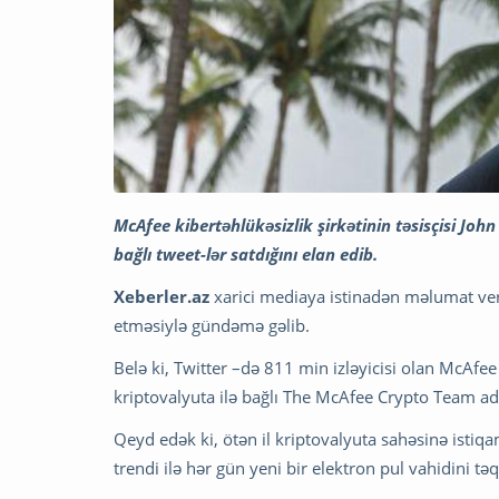
McAfee kibertəhlükəsizlik şirkətinin təsisçisi John
bağlı tweet-lər satdığını elan edib.
Xeberler.az
xarici mediaya istinadən məlumat ver
etməsiylə gündəmə gəlib.
Belə ki, Twitter –də 811 min izləyicisi olan McAfee
kriptovalyuta ilə bağlı The McAfee Crypto Team adl
Qeyd edək ki, ötən il kriptovalyuta sahəsinə istiq
trendi ilə hər gün yeni bir elektron pul vahidini tə