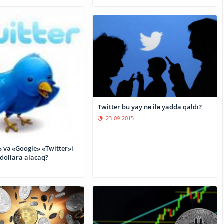
Twitter bu yay nə ilə yadda qaldı?
23-09-2015
 və «Google» «Twitter»i
 dollara alacaq?
1