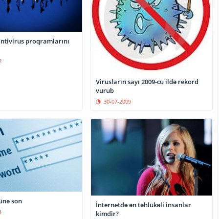
ntivirus proqramlarını
2
Virusların sayı 2009-cu ildə rekord
vurub
30-07-2009
ünə son
İnternetdə ən təhlükəli insanlar
4
kimdir?