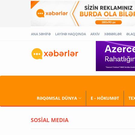
ANA SƏHİFƏ
LAYİHƏ HAQQINDA
ARXİV
XƏBƏRLƏR
ƏLA
RƏQƏMSAL DÜNYA
E - HÖKUMƏT
TE
SOSİAL MEDIA