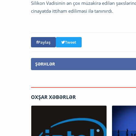
Silikon Vadisinin ən çox müzakirə edilən şəxslərin
cinayətdə ittiham ediliməsi ilə tanınırdı.
Paylaş
Tweet
ŞƏRHLƏR
OXŞAR XƏBƏRLƏR