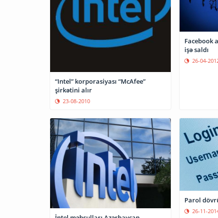
Facebook a
işə saldı
26-04-201
“Intel” korporasiyası “McAfee”
şirkətini alır
23-08-2010
Parol dövr
26-11-201
İntel məhsulları Azərbaycan