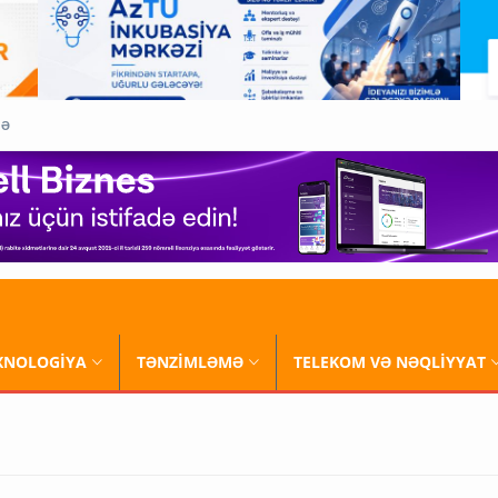
QƏ
XNOLOGİYA
TƏNZİMLƏMƏ
TELEKOM VƏ NƏQLİYYAT