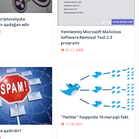
kriptovalyuta
nı qadağan edir
Yenilənmiş Microsoft Malicious
8
Software Removal Tool 2.3
proqramı
01-11-2008
"Twitter" haqqında 10 maraqlı fakt
11-05-2011
ə qadirdir?
9