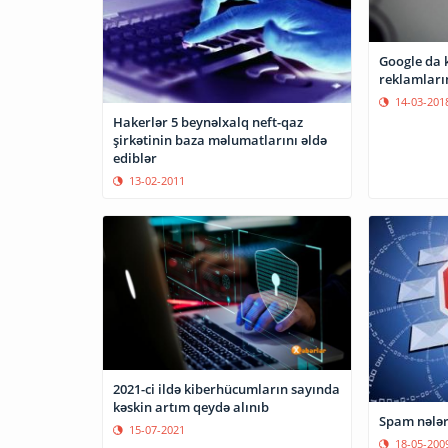
Google da 
reklamları
14-03-201
Hakerlər 5 beynəlxalq neft-qaz
şirkətinin baza məlumatlarını əldə
ediblər
13-02-2011
2021-ci ildə kiberhücumların sayında
kəskin artım qeydə alınıb
Spam nələr
15-07-2021
18-05-200