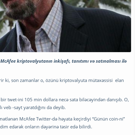
 McAfee kriptovalyutanın inkişafı, tanıtımı və satınalması ilə
ir ki, son zamanlar o, özünü kriptovalyuta mütəxəssisi elan
 bir twet-ini 105 min dollara necə sata biləcəyindən danışıb. O,
ı veb -sayt yaratdığını da deyib.
amətlənən McAfee Twitter-də həyata keçirdiyi “Günün coin-ni”
qdim edərək onların dəyərinə təsir edə bilirdi.