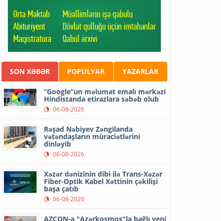
SON XƏBƏR
POPULYAR
YAZARLAR
“Google”un məlumat emalı mərkəzi
Hindistanda etirazlara səbəb olub
06-08-2026
Rəşad Nəbiyev Zəngilanda
vətəndaşların müraciətlərini
dinləyib
06-08-2026
Xəzər dənizinin dibi ilə Trans-Xəzər
Fiber-Optik Kabel Xəttinin çəkilişi
başa çatıb
06-08-2026
AZCON-a "Azərkosmos"la bağlı yeni