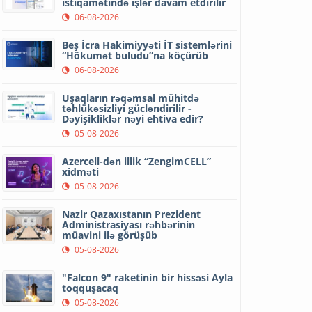
istiqamətində işlər davam etdirilir
06-08-2026
Beş İcra Hakimiyyəti İT sistemlərini
“Hökumət buludu”na köçürüb
06-08-2026
Uşaqların rəqəmsal mühitdə
təhlükəsizliyi gücləndirilir -
Dəyişikliklər nəyi ehtiva edir?
05-08-2026
Azercell-dən illik “ZengimCELL”
xidməti
05-08-2026
Nazir Qazaxıstanın Prezident
Administrasiyası rəhbərinin
müavini ilə görüşüb
05-08-2026
"Falcon 9" raketinin bir hissəsi Ayla
toqquşacaq
05-08-2026