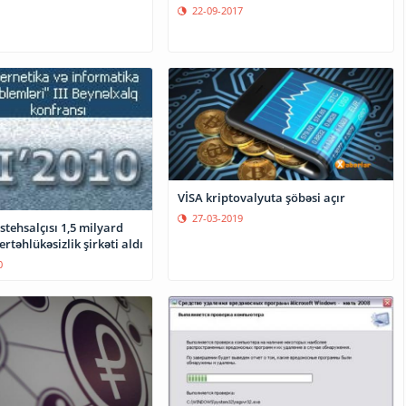
22-09-2017
VİSA kriptovalyuta şöbəsi açır
27-03-2019
tehsalçısı 1,5 milyard
ertəhlükəsizlik şirkəti aldı
0