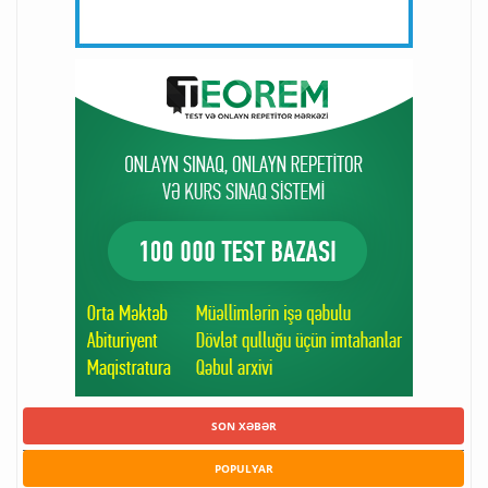
SON XƏBƏR
POPULYAR