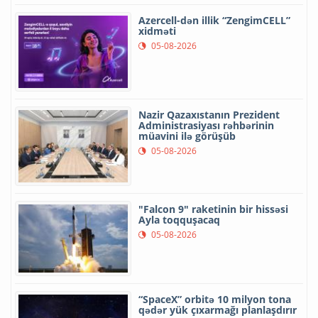
Azercell-dən illik “ZengimCELL”
xidməti
05-08-2026
Nazir Qazaxıstanın Prezident
Administrasiyası rəhbərinin
müavini ilə görüşüb
05-08-2026
"Falcon 9" raketinin bir hissəsi
Ayla toqquşacaq
05-08-2026
“SpaceX” orbitə 10 milyon tona
qədər yük çıxarmağı planlaşdırır