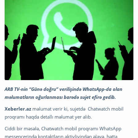
ARB TV-nin “Günə doğru” verilişində WhatsApp-da olan
məlumatların oğurlanması barədə sujet efirə gedib.
Xeberler.az
məlumat verir ki, sujetdə Chatwatch mobil
proqramı haqda detallı məlumat yer alıb.
Ciddi bir məsələ, Chatwatch mobil proqramı WhatsApp
messencerində kontaktların aktivliyindən əlavə, hətta