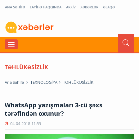
ANA SƏHİFƏ
LAYİHƏ HAQQINDA
ARXİV
XƏBƏRLƏR
ƏLAQƏ
TƏHLÜKƏSİZLİK
Ana Səhifə
TEXNOLOGİYA
TƏHLÜKƏSİZLİK
WhatsApp yazışmaları 3-cü şəxs
tərəfindən oxunur?
04-04-2018
11:59