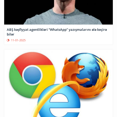
ABŞ kəşfiyyat agentlikləri “WhatsApp” yazışmalarını ələ keçirə
bilər
11-01-2025