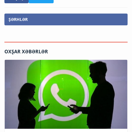
ŞƏRHLƏR
OXŞAR XƏBƏRLƏR