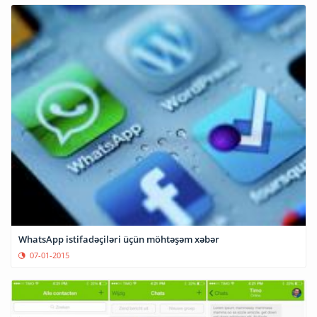
WhatsApp istifadəçiləri üçün möhtəşəm xəbər
07-01-2015