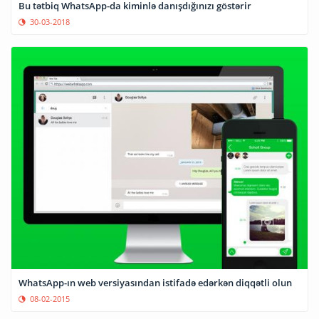
Bu tətbiq WhatsApp-da kiminlə danışdığınızı göstərir
30-03-2018
WhatsApp-ın web versiyasından istifadə edərkən diqqətli olun
08-02-2015