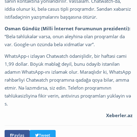
sənin kontaktına yönləndirilir. Vəssalam. Chatwatch-da,
iddia olunur ki, belə casus tipli proqramdır. Səndən xəbərsiz
istifadəçinin yazışmalarını başqasına ötürür.
Osman Gündüz (Milli İnternet Forumunun prezidenti):
“Belə təhlükələr varsa, onun əleyhinə olan proqramlar da
var. Google-un özündə belə xidmətlər var”.
WhatsApp-ı izləyən Chatwatch ödənişlidir, bir həftəsi cəmi
1,99 dollar. Böyük məbləğ deyil, bunu ödəyib istənilən
adamın WhatsApp-ını izləmək olur. Maraqlıdır ki, WhatsApp
rəhbərliyi Chatwatch proqramına qadağa qoya bilər, amma
etmir. Nə lazımdırsa, siz edin. Telefon proqramının
təhlükəsizliyinə fikir verin, antivirus proqramları yükləyin və
s.
Xeberler.az
Paylaş
Tweet