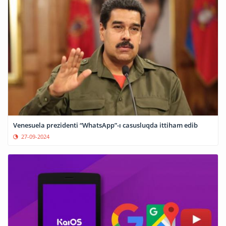
Venesuela prezidenti “WhatsApp”-ı casusluqda ittiham edib
27-09-2024