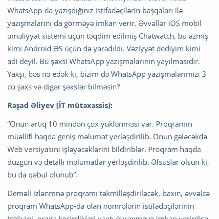
WhatsApp-da yazışdığınız istifadəçilərin başqaları ilə
yazışmalarını da görməyə imkan verir. Əvvəllər iOS mobil
əməliyyat sistemi üçün təqdim edilmiş Chatwatch, bu azmış
kimi Android ƏS üçün də yaradıldı. Vəziyyət dediyim kimi
adi deyil. Bu şəxsi WhatsApp yazışmalarının yayılmasıdır.
Yaxşı, bəs nə edək ki, bizim də WhatsApp yazışmalarımızı 3
cü şəxs və digər şəxslər bilməsin?
Rəşad Əliyev (İT mütəxəssis):
“Onun artıq 10 mindən çox yüklənməsi var. Proqramın
müəllifi haqda geniş məlumat yerləşdirilib. Onun gələcəkdə
Web versiyasını işləyəcəklərini bildiriblər. Proqram haqda
düzgün və detallı məlumatlar yerləşdirilib. Əfsuslar olsun ki,
bu da qəbul olunub”.
Deməli izlənmnə proqramı təkmilləşdiriləcək, baxın, əvvəlcə
proqram WhatsApp-da olan nömrələrin istifadəçilərinin
tezliyini, orada keçirdikləri vaxtı öyrənməyə imkan verirdisə