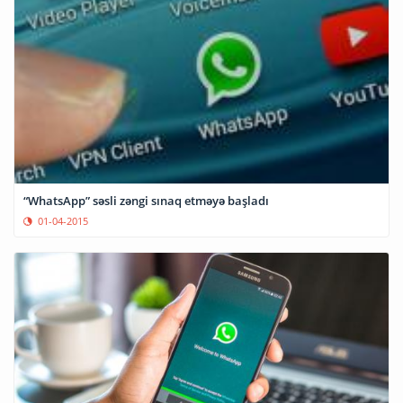
“WhatsApp” səsli zəngi sınaq etməyə başladı
01-04-2015