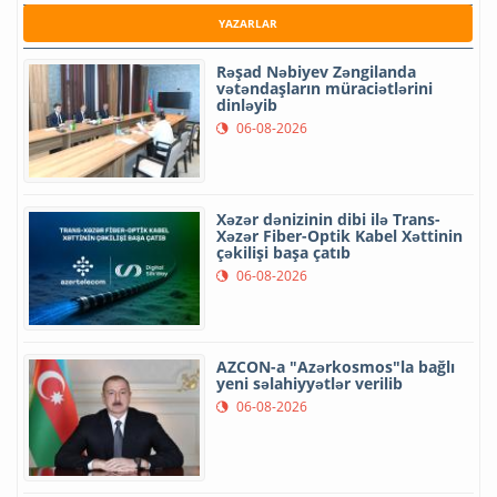
YAZARLAR
Rəşad Nəbiyev Zəngilanda
vətəndaşların müraciətlərini
dinləyib
06-08-2026
Xəzər dənizinin dibi ilə Trans-
Xəzər Fiber-Optik Kabel Xəttinin
çəkilişi başa çatıb
06-08-2026
AZCON-a "Azərkosmos"la bağlı
yeni səlahiyyətlər verilib
06-08-2026