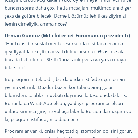
bundan sonra daha çox, hətta mesajları, multimedianı digər
şəxs də götürə biləcək. Deməli, özümüz təhlükəsizliyimizi
təmin etməliyik, amma necə?
Osman Gündüz (Milli İnternet Forumunun prezidenti)
:
“Hər hansı bir sosial media resursundan istifadə edəndə
qeydiyyatdan keçib, cədvəli doldurursunuz. Əsas məsələ
burada həll olunur. Siz özünüz razılıq verə və ya verməyə
bilərsiniz”.
Bu proqramın tələbidir, biz də ondan istifadə üçün onları
yerinə yetiririk. Düzdür bəzən kor təbii olaraq gələn
bildirişləri, tələbləri növbəti düyməsi ilə təsdiq edə bilərik.
Bununla da WhatsApp olsun, ya digər proqramlar olsun
onlara kiminsə girişinə yol aça bilərik. Burada da məqam var
ki, proqram istifadəçini aldada bilir.
Proqramlar var ki, onlar heç təsdiq istəmədən də işini görür,