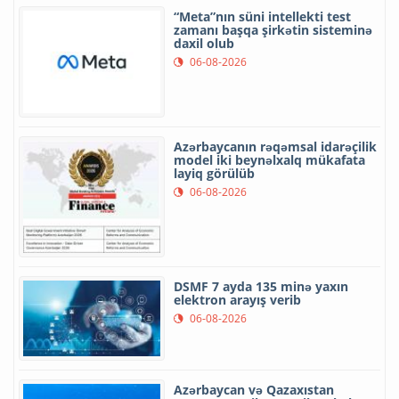
“Meta”nın süni intellekti test
zamanı başqa şirkətin sisteminə
daxil olub
06-08-2026
Azərbaycanın rəqəmsal idarəçilik
model iki beynəlxalq mükafata
layiq görülüb
06-08-2026
DSMF 7 ayda 135 minə yaxın
elektron arayış verib
06-08-2026
Azərbaycan və Qazaxıstan