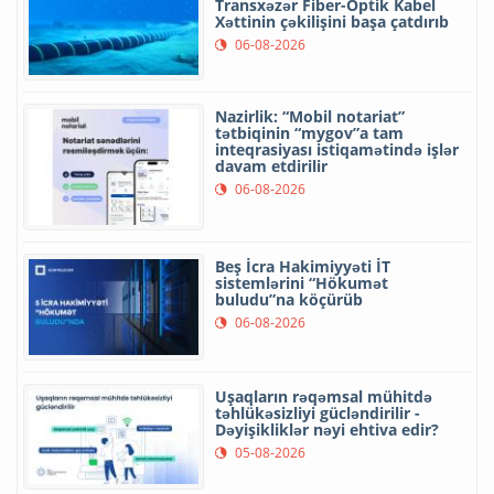
Transxəzər Fiber-Optik Kabel
Xəttinin çəkilişini başa çatdırıb
06-08-2026
Nazirlik: “Mobil notariat”
tətbiqinin “mygov”a tam
inteqrasiyası istiqamətində işlər
davam etdirilir
06-08-2026
Beş İcra Hakimiyyəti İT
sistemlərini “Hökumət
buludu”na köçürüb
06-08-2026
Uşaqların rəqəmsal mühitdə
təhlükəsizliyi gücləndirilir -
Dəyişikliklər nəyi ehtiva edir?
05-08-2026