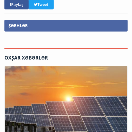
Paylaş
Tweet
ŞƏRHLƏR
OXŞAR XƏBƏRLƏR