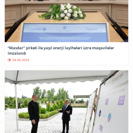
“Masdar” şirkəti ilə yaşıl enerji layihələri üzrə müqavilələr
imzalanıb
04-06-2024