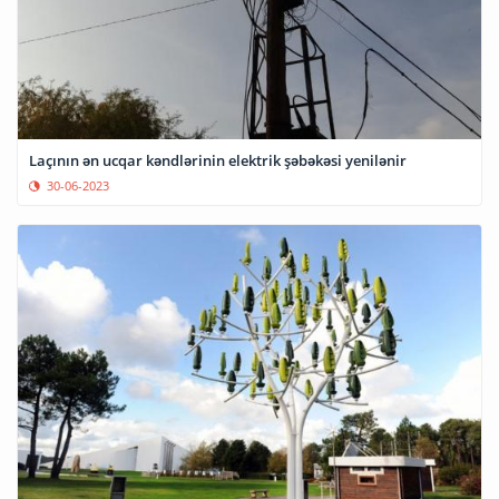
Laçının ən ucqar kəndlərinin elektrik şəbəkəsi yenilənir
30-06-2023