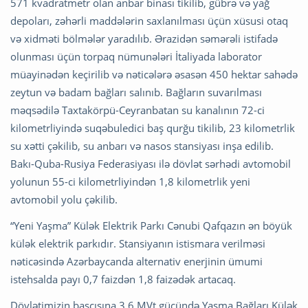
571 kvadratmetr olan anbar binası tikilib, gübrə və yağ
depoları, zəhərli maddələrin saxlanılması üçün xüsusi otaq
və xidməti bölmələr yaradılıb. Ərazidən səmərəli istifadə
olunması üçün torpaq nümunələri İtaliyada laborator
müayinədən keçirilib və nəticələrə əsasən 450 hektar sahədə
zeytun və badam bağları salınıb. Bağların suvarılması
məqsədilə Taxtakörpü-Ceyranbatan su kanalının 72-ci
kilometrliyində suqəbuledici baş qurğu tikilib, 23 kilometrlik
su xətti çəkilib, su anbarı və nasos stansiyası inşa edilib.
Bakı-Quba-Rusiya Federasiyası ilə dövlət sərhədi avtomobil
yolunun 55-ci kilometrliyindən 1,8 kilometrlik yeni
avtomobil yolu çəkilib.
“Yeni Yaşma” Külək Elektrik Parkı Cənubi Qafqazın ən böyük
külək elektrik parkıdır. Stansiyanın istismara verilməsi
nəticəsində Azərbaycanda alternativ enerjinin ümumi
istehsalda payı 0,7 faizdən 1,8 faizədək artacaq.
Dövlətimizin başçısına 3,6 MVt gücündə Yaşma Bağları Külək