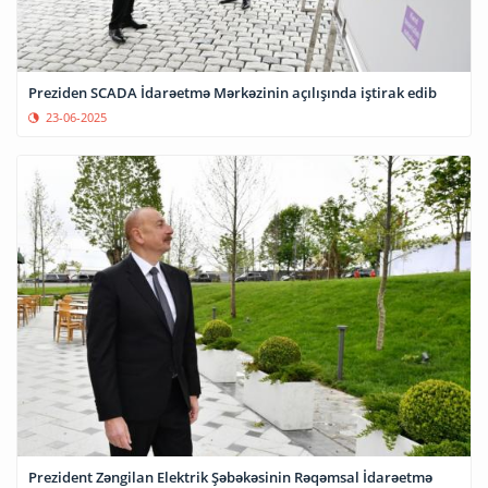
Preziden SCADA İdarəetmə Mərkəzinin açılışında iştirak edib
23-06-2025
Prezident Zəngilan Elektrik Şəbəkəsinin Rəqəmsal İdarəetmə