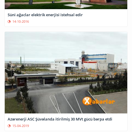
Süni ağaclar elektrik enerjisi istehsal edir
14-10-2016
Azərenerji ASC Şüvəlanda itirilmiş 30 MVt gücü bərpa etdi
15-04-2019