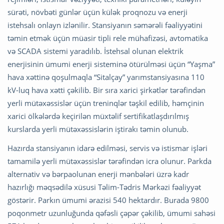
sürəti, növbəti günlər üçün külək proqnozu və enerji
istehsalı onlayn izlənilir. Stansiyanın səmərəli fəaliyyətini
təmin etmək üçün müasir tipli rele mühafizəsi, avtomatika
və SCADA sistemi yaradılıb. İstehsal olunan elektrik
enerjisinin ümumi enerji sisteminə ötürülməsi üçün “Yaşma”
hava xəttinə qoşulmaqla “Sitalçay” yarımstansiyasına 110
kV-luq hava xətti çəkilib. Bir sıra xarici şirkətlər tərəfindən
yerli mütəxəssislər üçün treninqlər təşkil edilib, həmçinin
xarici ölkələrdə keçirilən müxtəlif sertifikatlaşdırılmış
kurslarda yerli mütəxəssislərin iştirakı təmin olunub.
Hazırda stansiyanın idarə edilməsi, servis və istismar işləri
tamamilə yerli mütəxəssislər tərəfindən icra olunur. Parkda
alternativ və bərpaolunan enerji mənbələri üzrə kadr
hazırlığı məqsədilə xüsusi Təlim-Tədris Mərkəzi fəaliyyət
göstərir. Parkın ümumi ərazisi 540 hektardır. Burada 9800
poqonmetr uzunluğunda qəfəsli çəpər çəkilib, ümumi sahəsi