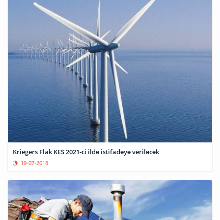
Kriegers Flak KES 2021-ci ildə istifadəyə veriləcək
19-07-2018