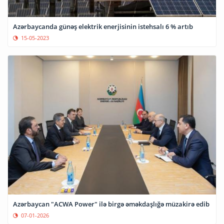
Azərbaycanda günəş elektrik enerjisinin istehsalı 6 % artıb
15-05-2023
Azərbaycan "ACWA Power" ilə birgə əməkdaşlığə müzakirə edib
07-01-2026