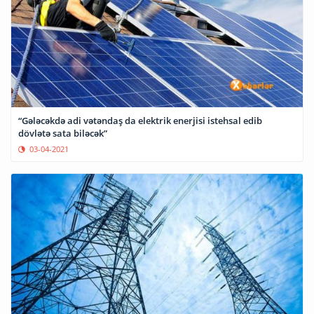
“Gələcəkdə adi vətəndaş da elektrik enerjisi istehsal edib
dövlətə sata biləcək”
03-04-2021