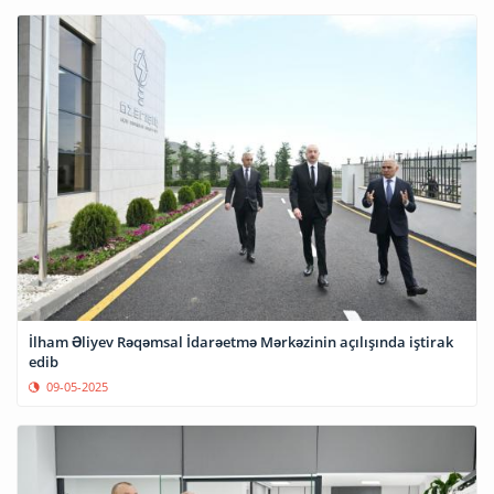
İlham Əliyev Rəqəmsal İdarəetmə Mərkəzinin açılışında iştirak
edib
09-05-2025