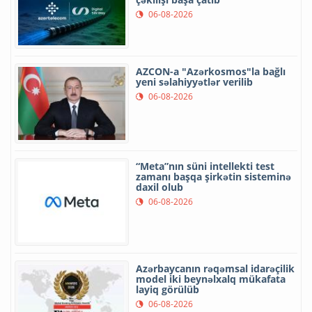
06-08-2026
AZCON-a "Azərkosmos"la bağlı
yeni səlahiyyətlər verilib
06-08-2026
“Meta”nın süni intellekti test
zamanı başqa şirkətin sisteminə
daxil olub
06-08-2026
Azərbaycanın rəqəmsal idarəçilik
model iki beynəlxalq mükafata
layiq görülüb
06-08-2026