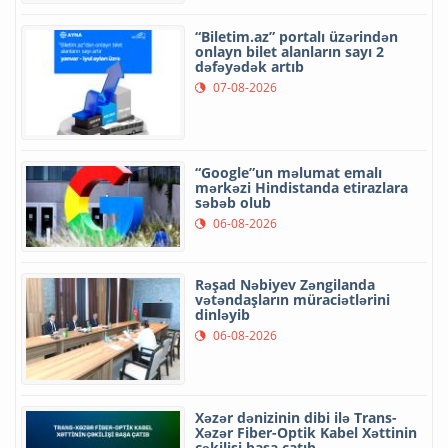
“Biletim.az” portalı üzərindən
onlayn bilet alanların sayı 2
dəfəyədək artıb
07-08-2026
“Google”un məlumat emalı
mərkəzi Hindistanda etirazlara
səbəb olub
06-08-2026
Rəşad Nəbiyev Zəngilanda
vətəndaşların müraciətlərini
dinləyib
06-08-2026
Xəzər dənizinin dibi ilə Trans-
Xəzər Fiber-Optik Kabel Xəttinin
çəkilişi başa çatıb