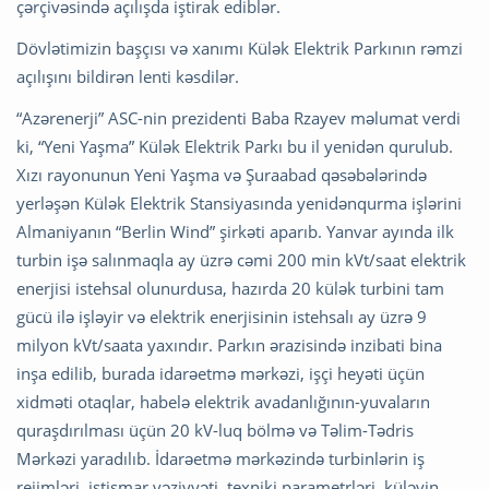
çərçivəsində açılışda iştirak ediblər.
Dövlətimizin başçısı və xanımı Külək Elektrik Parkının rəmzi
açılışını bildirən lenti kəsdilər.
“Azərenerji” ASC-nin prezidenti Baba Rzayev məlumat verdi
ki, “Yeni Yaşma” Külək Elektrik Parkı bu il yenidən qurulub.
Xızı rayonunun Yeni Yaşma və Şuraabad qəsəbələrində
yerləşən Külək Elektrik Stansiyasında yenidənqurma işlərini
Almaniyanın “Berlin Wind” şirkəti aparıb. Yanvar ayında ilk
turbin işə salınmaqla ay üzrə cəmi 200 min kVt/saat elektrik
enerjisi istehsal olunurdusa, hazırda 20 külək turbini tam
gücü ilə işləyir və elektrik enerjisinin istehsalı ay üzrə 9
milyon kVt/saata yaxındır. Parkın ərazisində inzibati bina
inşa edilib, burada idarəetmə mərkəzi, işçi heyəti üçün
xidməti otaqlar, habelə elektrik avadanlığının-yuvaların
quraşdırılması üçün 20 kV-luq bölmə və Təlim-Tədris
Mərkəzi yaradılıb. İdarəetmə mərkəzində turbinlərin iş
rejimləri, istismar vəziyyəti, texniki parametrləri, küləyin