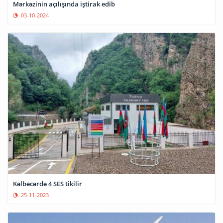
Mərkəzinin açılışında iştirak edib
03-10-2024
Kəlbəcərdə 4 SES tikilir
25-11-2023