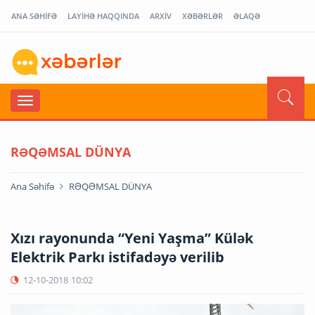
ANA SƏHİFƏ
LAYİHƏ HAQQINDA
ARXİV
XƏBƏRLƏR
ƏLAQƏ
RƏQƏMSAL DÜNYA
Ana Səhifə
RƏQƏMSAL DÜNYA
Xızı rayonunda “Yeni Yaşma” Külək
Elektrik Parkı istifadəyə verilib
12-10-2018
10:02