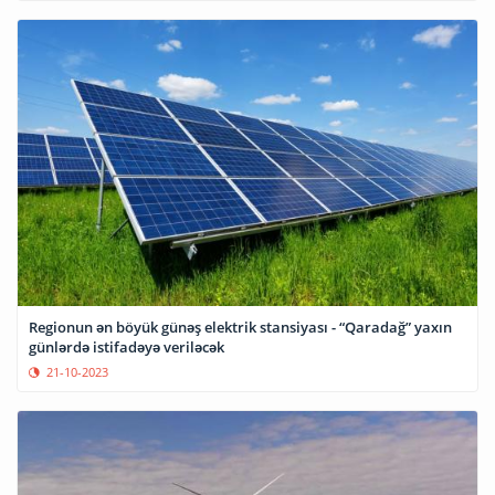
Regionun ən böyük günəş elektrik stansiyası - “Qaradağ” yaxın
günlərdə istifadəyə veriləcək
21-10-2023