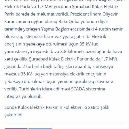
Elektrik Parkı və 1,7 MVt gücündə Şuraabad Külək Elektrik
Parkı barədə də məlumat verildi. Prezident İlham Əliyevin
Sərəncamına uyğun olaraq Bakı-Quba yolunun digər
tərəfində yerləşən Yaşma Bağları ərazisindəki 4 turbin təmir
olunaraq, istismara hazır vəziyyətə gətirilib. Elektrik
enerjisinin şəbəkəyə ötürülməsi üçün 35 kV-luq
yarımstansiya inşa edilib və 3,8 kilometr uzunluğunda hava
xətti çəkilib. Şuraabad Külək Elektrik Parkında da 1,7 MVt
gücündə 2 turbinlə bağlı təftiş işləri aparılıb, stansiyaya
məxsus 35 kV-luq yarımstansiya elektrik enerjisinin
şəbəkəyə ötürülməsi üçün yenidən qurularaq istismara
verilib. Turbinlərin idarə edilməsi SCADA sisteminə
inteqrasiya olunub.
Sonda Külək Elektrik Parkının kollektivi ilə xatirə şəkli
çəkdirildi.