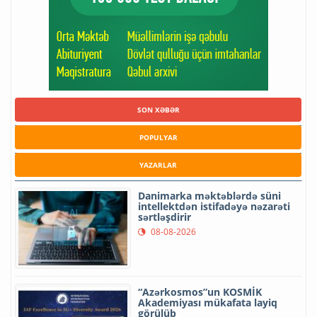
SON XƏBƏR
POPULYAR
YAZARLAR
Danimarka məktəblərdə süni
intellektdən istifadəyə nəzarəti
sərtləşdirir
08-08-2026
“Azərkosmos”un KOSMİK
Akademiyası mükafata layiq
görülüb