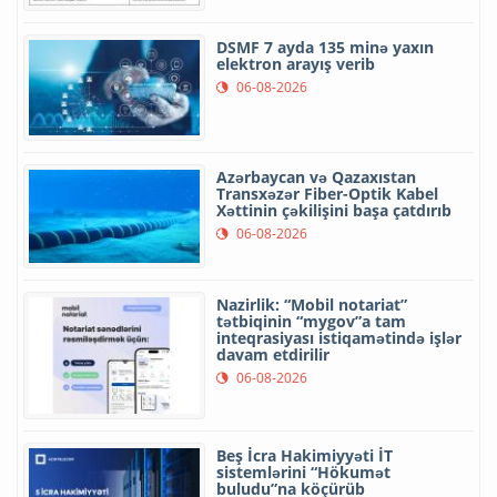
DSMF 7 ayda 135 minə yaxın
elektron arayış verib
06-08-2026
Azərbaycan və Qazaxıstan
Transxəzər Fiber-Optik Kabel
Xəttinin çəkilişini başa çatdırıb
06-08-2026
Nazirlik: “Mobil notariat”
tətbiqinin “mygov”a tam
inteqrasiyası istiqamətində işlər
davam etdirilir
06-08-2026
Beş İcra Hakimiyyəti İT
sistemlərini “Hökumət
buludu”na köçürüb