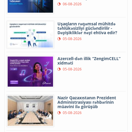
06-08-2026
Uşaqların rəqəmsal mühitdə
təhlükəsizliyi gücləndirilir -
Dəyişikliklər nəyi ehtiva edir?
05-08-2026
Azercell-dən illik “ZengimCELL”
xidməti
05-08-2026
Nazir Qazaxıstanın Prezident
Administrasiyası rəhbərinin
müavini ilə görüşüb
05-08-2026