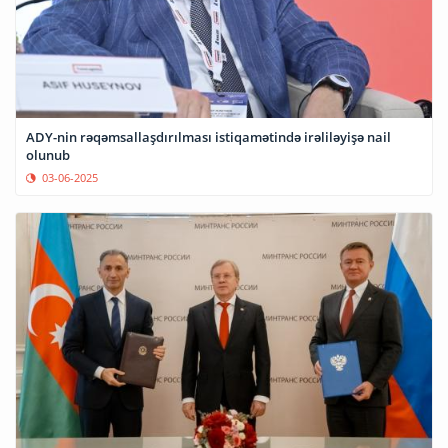
ADY-nin rəqəmsallaşdırılması istiqamətində irəliləyişə nail
olunub
03-06-2025