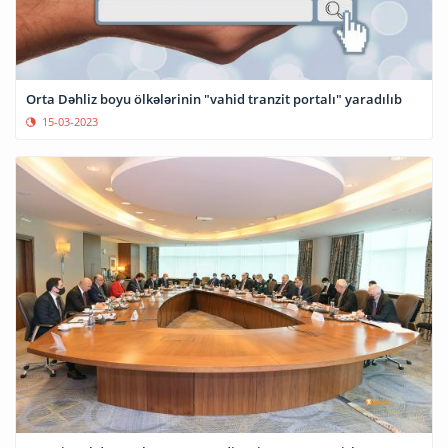
Orta Dəhliz boyu ölkələrinin "vahid tranzit portalı" yaradılıb
15-03-2023