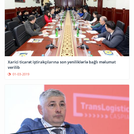
Xarici ticarət iştirakçılarına son yeniliklərlə bağlı məlumat
verilib
01-03-2019