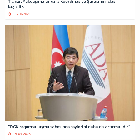
Tranzit Yükdaşımalar üzrə Koordinasiya Şurasının iclası
keçirilib
11-10-2021
"DGK rəqəmsallaşma sahəsində səylərini daha da artırmalıdır"
15-03-2023