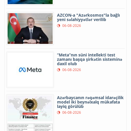
AZCON-a "Azərkosmos"la bağlı
yeni səlahiyyətlər verilib
06-08-2026
“Meta”nın süni intellekti test
zamanı başqa şirkətin sisteminə
daxil olub
06-08-2026
Azərbaycanın rəqəmsal idarəçilik
model iki beynəlxalq mükafata
layiq görülüb
06-08-2026