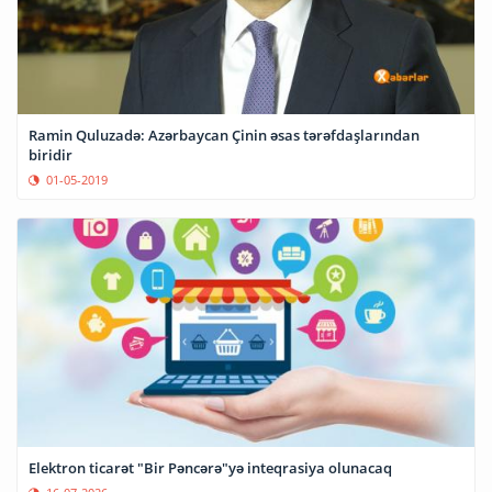
Ramin Quluzadə: Azərbaycan Çinin əsas tərəfdaşlarından
biridir
01-05-2019
Elektron ticarət "Bir Pəncərə"yə inteqrasiya olunacaq