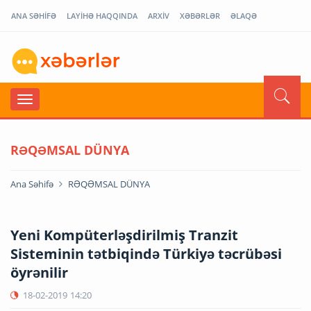
ANA SƏHİFƏ
LAYİHƏ HAQQINDA
ARXİV
XƏBƏRLƏR
ƏLAQƏ
RƏQƏMSAL DÜNYA
Ana Səhifə
RƏQƏMSAL DÜNYA
Yeni Kompüterləşdirilmiş Tranzit
Sisteminin tətbiqində Türkiyə təcrübəsi
öyrənilir
18-02-2019
14:20