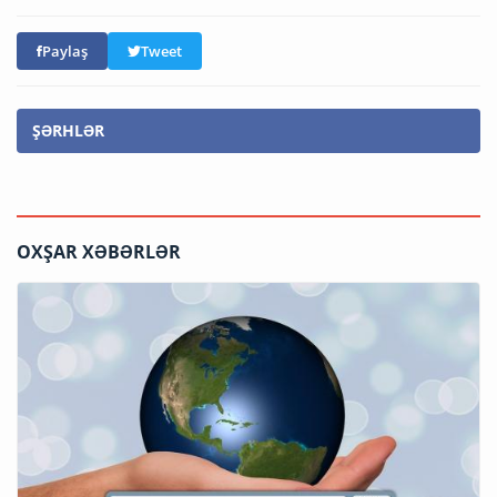
Paylaş
Tweet
ŞƏRHLƏR
OXŞAR XƏBƏRLƏR