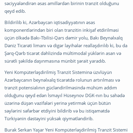
səciyyələndirən əsas amillərdən birinin tranzit olduğunu
qeyd edib.
Bildirilib ki, Azərbaycan iqtisadiyyatının əsas
komponentlərindən biri olan tranzitin inkişaf etdirilməsi
üçün ölkədə Bakı-Tbilisi-Qars dəmir yolu, Bakı Beynəlxalq
Dəniz Ticarəti limanı və digər layihələr reallaşdırılıb ki, bu da
Şərq-Qərb ticarət dəhlizində mültimodal yüklərin asan və
sürətli şəkildə daşınmasına münbit şərait yaradıb.
Yeni Kompüterləşdirilmiş Tranzit Sisteminə üzvlüyün
Azərbaycanın beynəlxalq ticarətdə rolunun artırılması və
tranzit potensialının gücləndirilməsində mühüm addım
olduğunu qeyd edən İsmayıl Hüseynov DGK-nın bu sahədə
üzərinə düşən vəzifələri yerinə yetirmək üçün bütün
səylərini səfərbər etdiyini bildirib və bu istiqamətdə
Türkiyənin dəstəyini yüksək qiymətləndirib.
Burak Serkan Yaşar Yeni Kompüterləşdirilmiş Tranzit Sistemi