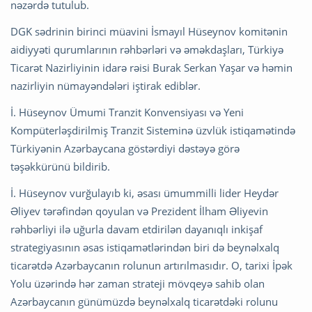
nəzərdə tutulub.
DGK sədrinin birinci müavini İsmayıl Hüseynov komitənin
aidiyyəti qurumlarının rəhbərləri və əməkdaşları, Türkiyə
Ticarət Nazirliyinin idarə rəisi Burak Serkan Yaşar və həmin
nazirliyin nümayəndələri iştirak ediblər.
İ. Hüseynov Ümumi Tranzit Konvensiyası və Yeni
Kompüterləşdirilmiş Tranzit Sisteminə üzvlük istiqamətində
Türkiyənin Azərbaycana göstərdiyi dəstəyə görə
təşəkkürünü bildirib.
İ. Hüseynov vurğulayıb ki, əsası ümummilli lider Heydər
Əliyev tərəfindən qoyulan və Prezident İlham Əliyevin
rəhbərliyi ilə uğurla davam etdirilən dayanıqlı inkişaf
strategiyasının əsas istiqamətlərindən biri də beynəlxalq
ticarətdə Azərbaycanın rolunun artırılmasıdır. O, tarixi İpək
Yolu üzərində hər zaman strateji mövqeyə sahib olan
Azərbaycanın günümüzdə beynəlxalq ticarətdəki rolunu