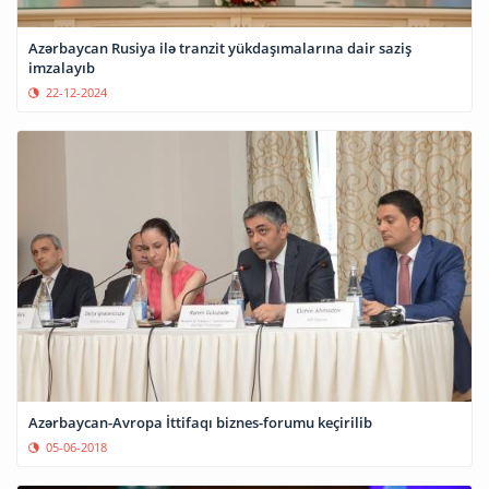
Azərbaycan Rusiya ilə tranzit yükdaşımalarına dair saziş
imzalayıb
22-12-2024
Azərbaycan-Avropa İttifaqı biznes-forumu keçirilib
05-06-2018