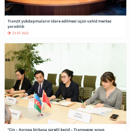
Tranzit yükdaşımaların idarə edilməsi üçün vahid mərkəz
yaradılıb
23-07-2022
“Çin – Avropa birbaşa sürətli keçid – Transxəzər sınaq