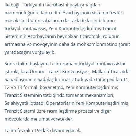
ilə bağlı Türkiyənin təcrübəsini paylaşmaqdan
məmnunluğunu ifadə edib. Azərbaycanın sistemə üzvlük
məsələsini bütün sahələrdə dəstəklədiklərini bildirən
türkiyəli mütəxəssis, Yeni Kompüterləşdirilmiş Tranzit
Sisteminin Azərbaycanın beynəlxaq ticarətdəki rolunun
artmasına və mövqeyinin daha da möhkəmlənməsinə şərait
yaradacağını vurğulayıb.
Sonra təlim başlayıb. Təlim zamanı türkiyəli mütəxəssislər
iştirakçılara Ümumi Tranzit Konvensiyası, Mallarla Ticarətdə
Sənədləşmənin Sadələşdirilməsi, Türkiyədə tətbiq edilən T1,
T2 və TR formalı bəyanetmə, Yeni Kompüterləşdirilmiş
Tranzit Sisteminin tətbiqində zəmanət mexanizmləri,
Səlahiyyətli İqtisadi Operatorların Yeni Kompüterləşdirilmiş
Tranzit Sistemi üzrə rəsmiləşdirmə prosesi və digər
mövzularda məlumat verəcəklər.
Təlim fevralın 19-dək davam edəcək.