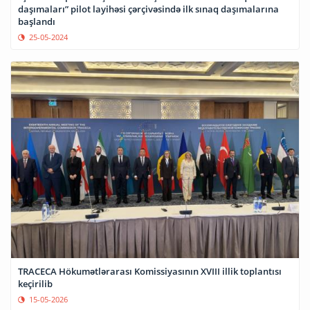
daşımaları” pilot layihəsi çərçivəsində ilk sınaq daşımalarına
başlandı
25-05-2024
TRACECA Hökumətlərarası Komissiyasının XVIII illik toplantısı
keçirilib
15-05-2026