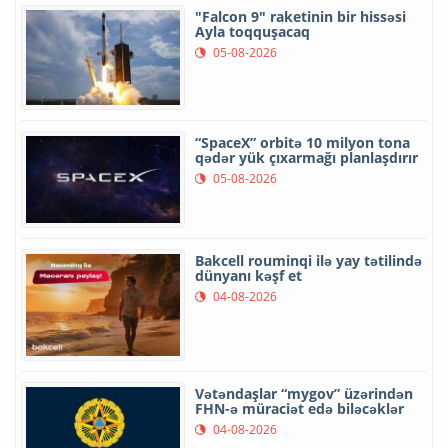
"Falcon 9" raketinin bir hissəsi
Ayla toqquşacaq
05-08-2026
“SpaceX” orbitə 10 milyon tona
qədər yük çıxarmağı planlaşdırır
05-08-2026
Bakcell rouminqi ilə yay tətilində
dünyanı kəşf et
04-08-2026
Vətəndaşlar “mygov” üzərindən
FHN-ə müraciət edə biləcəklər
04-08-2026