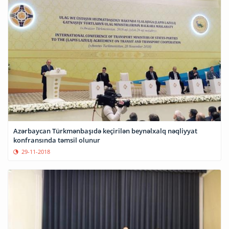
Azərbaycan Türkmənbaşıdə keçirilən beynəlxalq nəqliyyat
konfransında təmsil olunur
29-11-2018