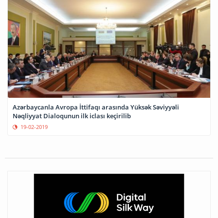
Azərbaycanla Avropa İttifaqı arasında Yüksək Səviyyəli
Nəqliyyat Dialoqunun ilk iclası keçirilib
19-02-2019