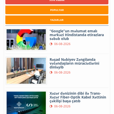
SON XƏBƏR
POPULYAR
YAZARLAR
“Google”un məlumat emalı
mərkəzi Hindistanda etirazlara
səbəb olub
06-08-2026
Rəşad Nəbiyev Zəngilanda
vətəndaşların müraciətlərini
dinləyib
06-08-2026
Xəzər dənizinin dibi ilə Trans-
Xəzər Fiber-Optik Kabel Xəttinin
çəkilişi başa çatıb
06-08-2026