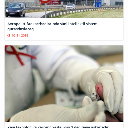
Avropa İttifaqı sərhədlərində süni intellektli sistem
quraşdırılacaq
02-11-2018
Yeni texnologiya xərçəng xəstəliyini 3 dəqiqəyə aşkar edir