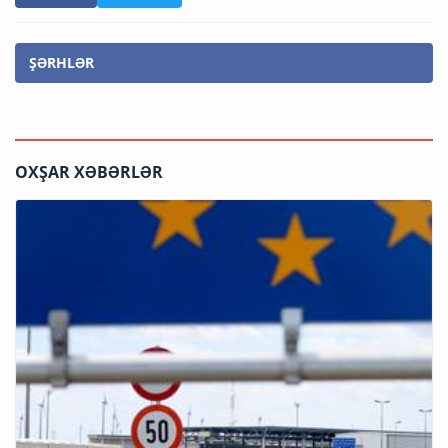
ŞƏRHLƏR
OXŞAR XƏBƏRLƏR