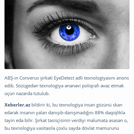
ABŞ-ın Converus şirkəti EyeDetect adlı texnologiyasını anons
edib. Sözügedən texnologiya ənənəvi poliqrafı əvəz etmək
üçün nəzərdə tutulub.
Xeberler.az
bildirir ki, bu texnologiya insan gözünü skan
edərək insanın yalan danışıb-danışmadığını 88% dəqiqliklə
təyin edə bilir. Şirkət təsisçisinin verdiyi məlumata əsasən o,
bu texnologiya vasitəsilə çoxlu sayda dövlət məmurunu