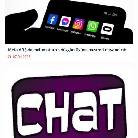
Meta ABŞ-də məlumatların düzgünlüyünə nəzarəti dayandırıb
07-04-2025