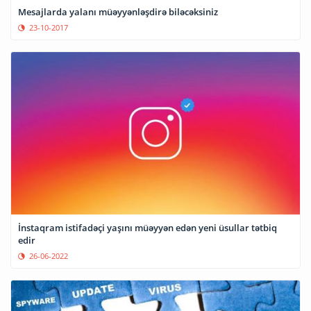
Mesajlarda yalanı müəyyənləşdirə biləcəksiniz
23-10-2017
İnstaqram istifadəçi yaşını müəyyən edən yeni üsullar tətbiq
edir
26-06-2022