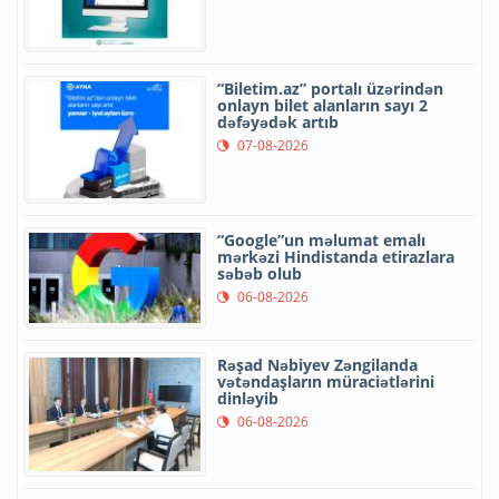
“Biletim.az” portalı üzərindən
onlayn bilet alanların sayı 2
dəfəyədək artıb
07-08-2026
“Google”un məlumat emalı
mərkəzi Hindistanda etirazlara
səbəb olub
06-08-2026
Rəşad Nəbiyev Zəngilanda
vətəndaşların müraciətlərini
dinləyib
06-08-2026