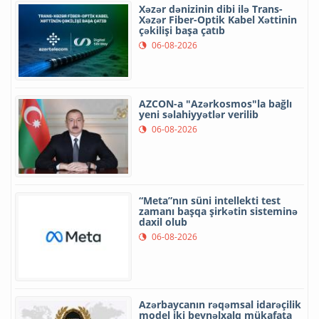
Xəzər dənizinin dibi ilə Trans-
Xəzər Fiber-Optik Kabel Xəttinin
çəkilişi başa çatıb
06-08-2026
AZCON-a "Azərkosmos"la bağlı
yeni səlahiyyətlər verilib
06-08-2026
“Meta”nın süni intellekti test
zamanı başqa şirkətin sisteminə
daxil olub
06-08-2026
Azərbaycanın rəqəmsal idarəçilik
model iki beynəlxalq mükafata