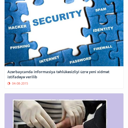
Azərbaycanda informasiya təhlükəsizliyi üzrə yeni xidmət
istifadəyə verilib
04-08-2015