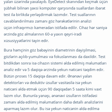
yalan üzərində yaxalayıb. EyeDetect skanından keçmək üçün
şübhəli bilinən şəxsi kompüter qarşısında suallardan ibarət
test ilə birlikdə yerləşdirmək lazımdır. Test suallarının
cavablandırılması zamanı göz hərəkətlərinin analizi
üçün infraqırmızı kameradan istifadə edilir. Cihaz hər saniyə
ərzində göz almalarının 60-a yaxın qeyri-iradi
xüsusiyyətlərini təyin edir.
Bura həmçinin göz bəbəyinin diametrinin dəyişilməsi,
gözlərin açılıb-yumulması və fokuslanması da daxildir. Test
bitdikdən sonra isə cihazın sistemi əldə edilmiş məlumatları
analiz edir və 5 dəqiqə ərzində yekun nəticəni təqdim edir.
Bütün proses 15 dəqiqə davam edir. Ənənəvi yalan
detektorları və deduktiv üsullar vasitəsilə isə yekun
nəticəni əldə etmək üçün 90 dəqiqədən 5 saata kimi vaxt
lazım olur. Bununla yanaşı, ənənəvi üsulların istifadəsi
zamanı əldə edilmiş məlumatların daha detallı analizlərini
aparmaq lazım olur. Bu isə yekun nəticənin əldə edilmə