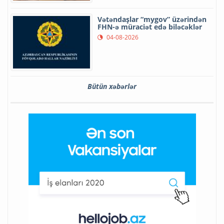
Vətəndaşlar “mygov” üzərindən
FHN-ə müraciət edə biləcəklər
04-08-2026
Bütün xəbərlər