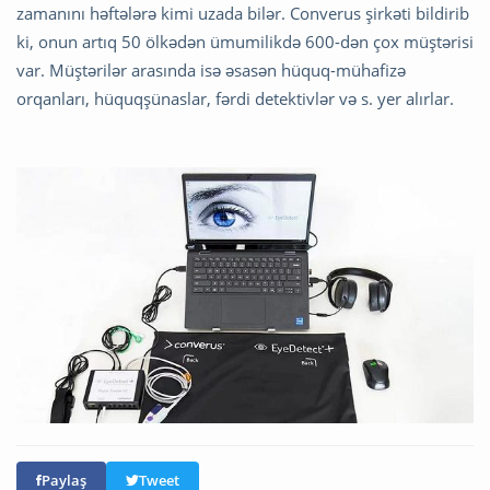
zamanını həftələrə kimi uzada bilər. Converus şirkəti bildirib
ki, onun artıq 50 ölkədən ümumilikdə 600-dən çox müştərisi
var. Müştərilər arasında isə əsasən hüquq-mühafizə
orqanları, hüquqşünaslar, fərdi detektivlər və s. yer alırlar.
Paylaş
Tweet