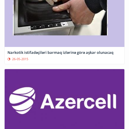
Narkotik istifadəçiləri barmaq izlərinə görə aşkar olunacaq
26-05-2015