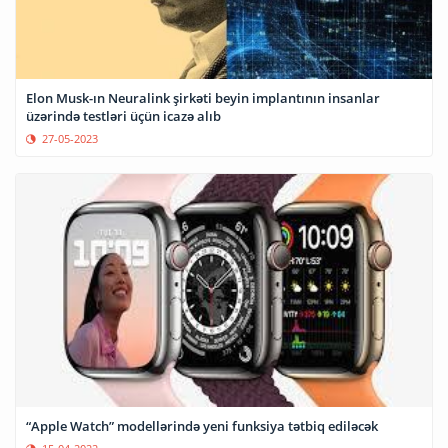
Elon Musk-ın Neuralink şirkəti beyin implantının insanlar
üzərində testləri üçün icazə alıb
27-05-2023
“Apple Watch” modellərində yeni funksiya tətbiq ediləcək