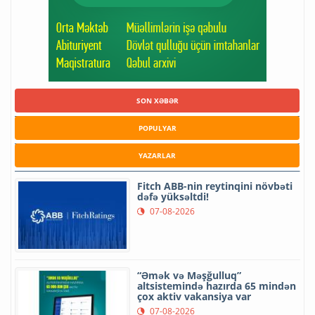
SON XƏBƏR
POPULYAR
YAZARLAR
Fitch ABB-nin reytinqini növbəti
dəfə yüksəltdi!
07-08-2026
“Əmək və Məşğulluq”
altsistemində hazırda 65 mindən
çox aktiv vakansiya var
07-08-2026