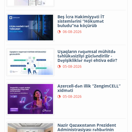
Beş İcra Hakimiyyəti İT
sistemlərini “Hökumət
buludu”na köçürüb
06-08-2026
Uşaqların rəqəmsal mühitdə
təhlükəsizliyi gücləndirilir -
Dəyişikliklər nəyi ehtiva edir?
05-08-2026
Azercell-dən illik “ZengimCELL”
xidməti
05-08-2026
Nazir Qazaxıstanın Prezident
Administrasiyası rəhbərinin