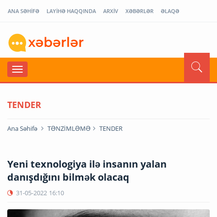
ANA SƏHİFƏ
LAYİHƏ HAQQINDA
ARXİV
XƏBƏRLƏR
ƏLAQƏ
TENDER
Ana Səhifə
TƏNZİMLƏMƏ
TENDER
Yeni texnologiya ilə insanın yalan
danışdığını bilmək olacaq
31-05-2022
16:10