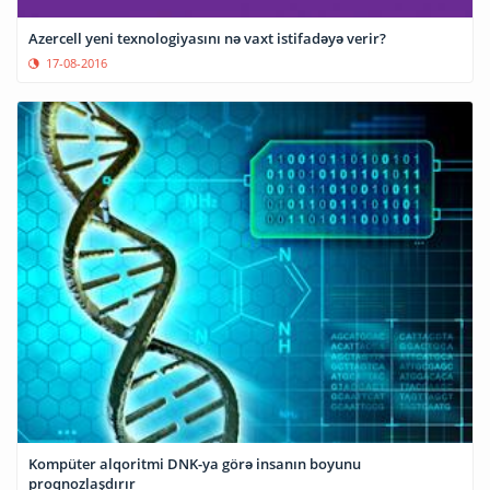
Azercell yeni texnologiyasını nə vaxt istifadəyə verir?
17-08-2016
Kompüter alqoritmi DNK-ya görə insanın boyunu
proqnozlaşdırır