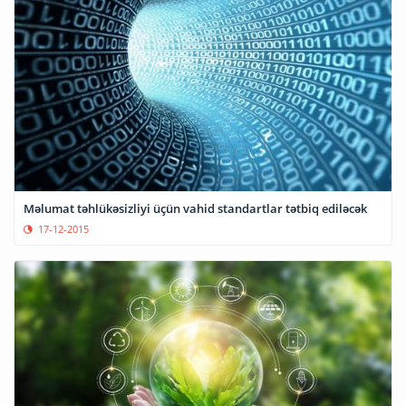
Məlumat təhlükəsizliyi üçün vahid standartlar tətbiq ediləcək
17-12-2015