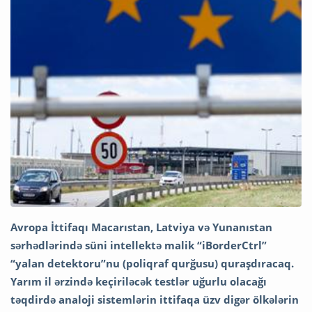
Avropa İttifaqı Macarıstan, Latviya və Yunanıstan
sərhədlərində süni intellektə malik “iBorderCtrl”
“yalan detektoru”nu (poliqraf qurğusu) quraşdıracaq.
Yarım il ərzində keçiriləcək testlər uğurlu olacağı
təqdirdə analoji sistemlərin ittifaqa üzv digər ölkələrin