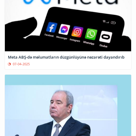
Meta ABŞ-də məlumatların düzgünlüyünə nəzarəti dayandırıb
07-04-2025