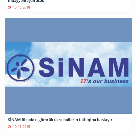
müəyyənləşdirəcək
13-10-2018
SİNAM ölkədə e-gömrük üzrə həllərin tətbiqinə başlayır
10-11-2015