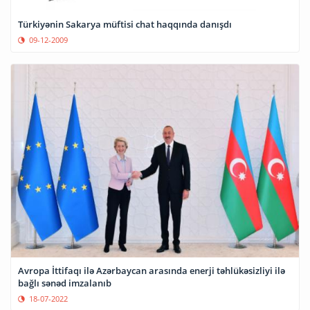
Türkiyənin Sakarya müftisi chat haqqında danışdı
09-12-2009
Avropa İttifaqı ilə Azərbaycan arasında enerji təhlükəsizliyi ilə
bağlı sənəd imzalanıb
18-07-2022