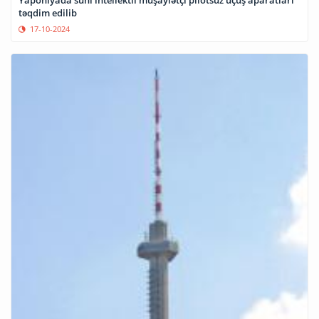
təqdim edilib
17-10-2024