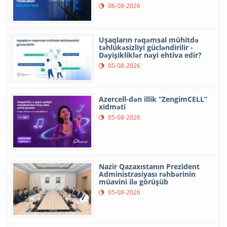
06-08-2026
Uşaqların rəqəmsal mühitdə
təhlükəsizliyi gücləndirilir -
Dəyişikliklər nəyi ehtiva edir?
05-08-2026
Azercell-dən illik “ZengimCELL”
xidməti
05-08-2026
Nazir Qazaxıstanın Prezident
Administrasiyası rəhbərinin
müavini ilə görüşüb
05-08-2026