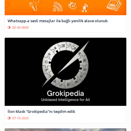
Whatsapp-a səsli mesajlar ilə bağlı yenilik əlavə olunub
00-00-0000
İlon Mask “Grokipedia”nı təqdim edib
07-10-2025