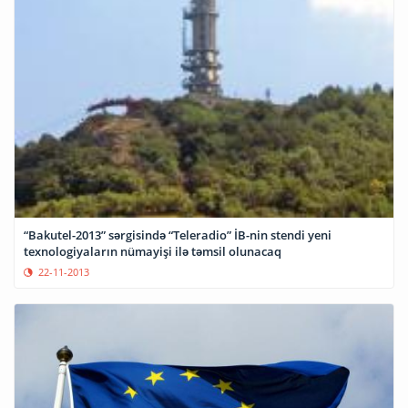
“Bakutel-2013” sərgisində “Teleradio” İB-nin stendi yeni
texnologiyaların nümayişi ilə təmsil olunacaq
22-11-2013