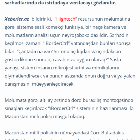
sərhədlərində də istifadəyə veriləcəyi gözlənilir.
Xeberler.az
bildirir ki, “
Hightech
” resursunun məlumatına
görə, sistemə səsli köməkçi funksiya, bir neçə kamera və
məlumatların analizi üçün neyroşəbəkə daxildir. Sərhədin
keçilməsi zamanı “iBorderCtrl” vətəndaşdan bunları soruşa
bilər: “Çantada nə var? Siz onu açdıqdan və içindəkiləri
göstərdikdən sonra o, cavabınıza uyğun olacaq?” Səslə
yanaşı, sistem insanın mikrojestlərini və mimikalarını
qiymətləndirəcək və bunun əsasında onun doğru və ya yalan
danışmasını müəyyənləşdirəcək.
Məlumata görə, altı ay ərzində dörd buraxılış məntəqəsində
sınaqları keçiriləcək “iBorderCtrl” sisteminin hazırlanması ilə
Macarıstan milli polisi məşğul olacaq.
Macarıstan milli polisinin nümayəndəsi Corc Bultadakis