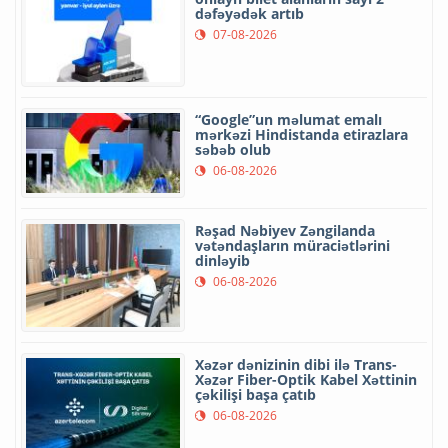
dəfəyədək artıb
07-08-2026
“Google”un məlumat emalı
mərkəzi Hindistanda etirazlara
səbəb olub
06-08-2026
Rəşad Nəbiyev Zəngilanda
vətəndaşların müraciətlərini
dinləyib
06-08-2026
Xəzər dənizinin dibi ilə Trans-
Xəzər Fiber-Optik Kabel Xəttinin
çəkilişi başa çatıb
06-08-2026