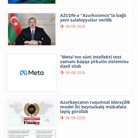
AZCON-a "Azərkosmos"la bağlı
yeni səlahiyyətlər verilib
06-08-2026
“Meta”nın süni intellekti test
zamanı başqa şirkətin sisteminə
daxil olub
06-08-2026
Azərbaycanın rəqəmsal idarəçilik
model iki beynəlxalq mükafata
layiq görülüb
06-08-2026