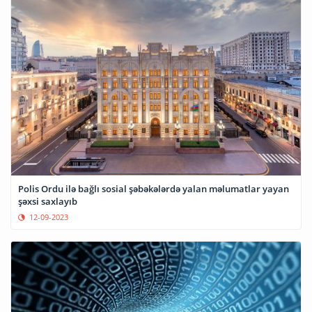
Polis Ordu ilə bağlı sosial şəbəkələrdə yalan məlumatlar yayan
şəxsi saxlayıb
12-09-2023