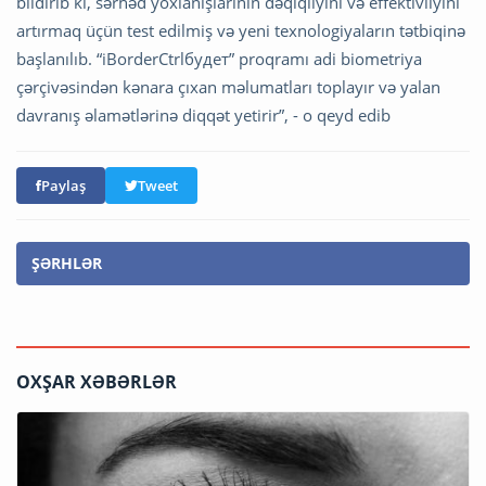
bildirib ki, sərhəd yoxlanışlarının dəqiqliyini və effektivliyini
artırmaq üçün test edilmiş və yeni texnologiyaların tətbiqinə
başlanılıb. “iBorderCtrlбудет” proqramı adi biometriya
çərçivəsindən kənara çıxan məlumatları toplayır və yalan
davranış əlamətlərinə diqqət yetirir”, - o qeyd edib
Paylaş
Tweet
ŞƏRHLƏR
OXŞAR XƏBƏRLƏR