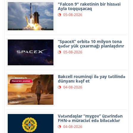
"Falcon 9" raketinin bir hissəsi
Ayla toqquşacaq
05-08-2026
“SpaceX” orbitə 10 milyon tona
qədər yük çıxarmağı planlaşdırır
05-08-2026
Bakcell rouminqi ilə yay tətilində
dünyanı kəşf et
04-08-2026
Vətəndaşlar “mygov” üzərindən
FHN-ə müraciət edə biləcəklər
04-08-2026