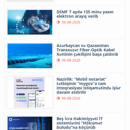
DSMF 7 ayda 135 minə yaxın
elektron arayış verib
06-08-2026
Azərbaycan və Qazaxıstan
Transxəzər Fiber-Optik Kabel
Xəttinin çəkilişini başa çatdırıb
06-08-2026
Nazirlik: “Mobil notariat”
tətbiqinin “mygov”a tam
inteqrasiyası istiqamətində işlər
davam etdirilir
06-08-2026
Beş İcra Hakimiyyəti İT
sistemlərini “Hökumət
buludu”na köçürüb