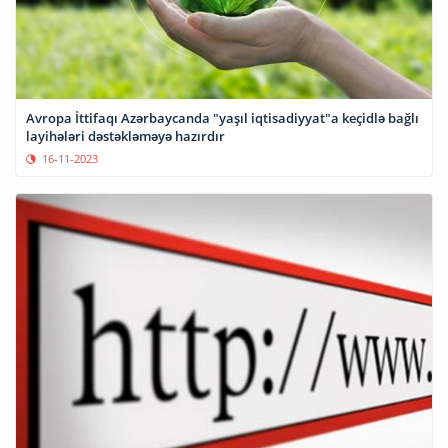
Avropa İttifaqı Azərbaycanda "yaşıl iqtisadiyyat"a keçidlə bağlı
layihələri dəstəkləməyə hazırdır
16-11-2023