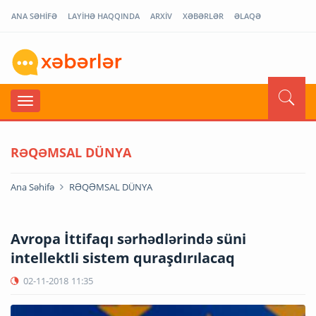
ANA SƏHİFƏ
LAYİHƏ HAQQINDA
ARXİV
XƏBƏRLƏR
ƏLAQƏ
RƏQƏMSAL DÜNYA
Ana Səhifə
RƏQƏMSAL DÜNYA
Avropa İttifaqı sərhədlərində süni
intellektli sistem quraşdırılacaq
02-11-2018
11:35