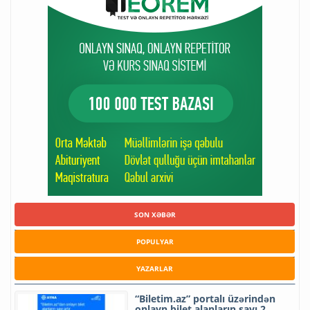
SON XƏBƏR
POPULYAR
YAZARLAR
“Biletim.az” portalı üzərindən
onlayn bilet alanların sayı 2