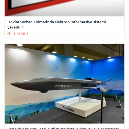
Dövlət Sərhəd Xidmətində elektron informasiya sistemi
yaradılır
18-08-2015
Yaponiyada süni intellektli müşayiətçi pilotsuz uçuş aparatları