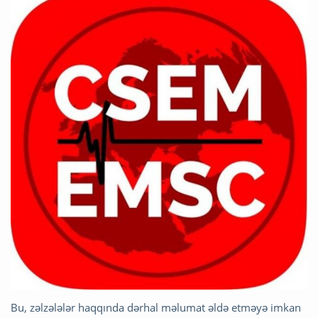
Bu, zəlzələlər haqqında dərhal məlumat əldə etməyə imkan