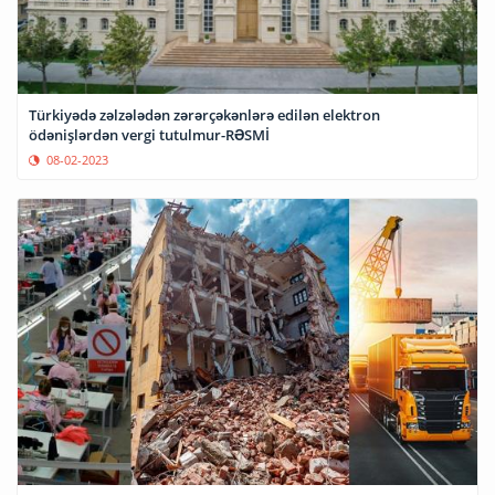
Türkiyədə zəlzələdən zərərçəkənlərə edilən elektron
ödənişlərdən vergi tutulmur-RƏSMİ
08-02-2023