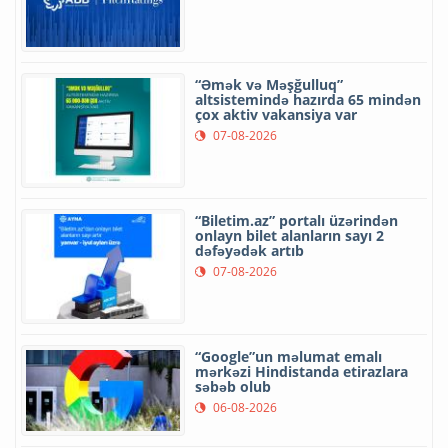
“Əmək və Məşğulluq”
altsistemində hazırda 65 mindən
çox aktiv vakansiya var
07-08-2026
“Biletim.az” portalı üzərindən
onlayn bilet alanların sayı 2
dəfəyədək artıb
07-08-2026
“Google”un məlumat emalı
mərkəzi Hindistanda etirazlara
səbəb olub
06-08-2026