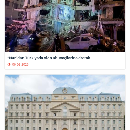
“Nar”dan Türkiyədə olan abunəçilərinə dəstək
06-02-2023