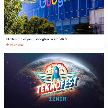
FHN-in funksiyasını Google icra etdi -RƏY
04-07-2023