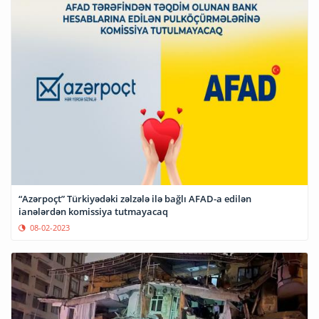
“Azərpoçt” Türkiyədəki zəlzələ ilə bağlı AFAD-a edilən
ianələrdən komissiya tutmayacaq
08-02-2023