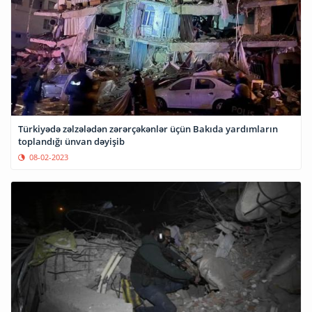
Türkiyədə zəlzələdən zərərçəkənlər üçün Bakıda yardımların
toplandığı ünvan dəyişib
08-02-2023