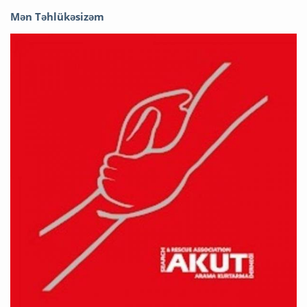
Mən Təhlükəsizəm