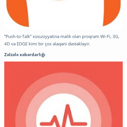
“Push-to-Talk” xüsusiyyətinə malik olan proqram Wi-Fi, 3G,
4D və EDGE kimi bir çox əlaqəni dəstəkləyir.
Zəlzələ xəbərdarlığı