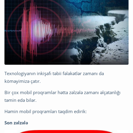
Texnologiyanın inkişafı təbii fəlakətlər zamanı da
köməyimizə çatır.
Bir çox mobil proqramlar hətta zəlzələ zamanı əlçatanlığı
təmin edə bilər.
Həmin mobil proqramları təqdim edirik:
Son zəlzələ