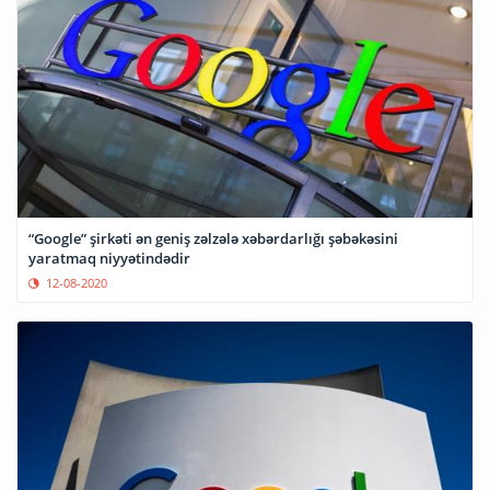
“Google” şirkəti ən geniş zəlzələ xəbərdarlığı şəbəkəsini
yaratmaq niyyətindədir
12-08-2020