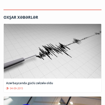
OXŞAR XƏBƏRLƏR
Azərbaycanda güclü zəlzələ oldu
04-09-2015