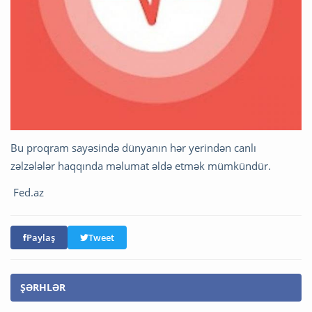
Bu proqram sayəsində dünyanın hər yerindən canlı
zəlzələlər haqqında məlumat əldə etmək mümkündür.
Fed.az
Paylaş
Tweet
ŞƏRHLƏR