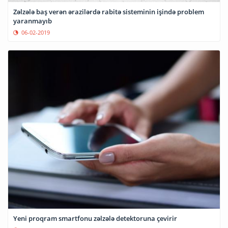
Zəlzələ baş verən ərazilərdə rabitə sisteminin işində problem
yaranmayıb
06-02-2019
Yeni proqram smartfonu zəlzələ detektoruna çevirir