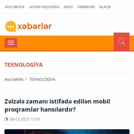
ANA SƏHİFƏ
LAYİHƏ HAQQINDA
ARXİV
XƏBƏRLƏR
ƏLAQƏ
TEXNOLOGİYA
Ana Səhifə
TEXNOLOGİYA
Zəlzələ zamanı istifadə edilən mobil
proqramlar hansılardır?
08-02-2023
12:39