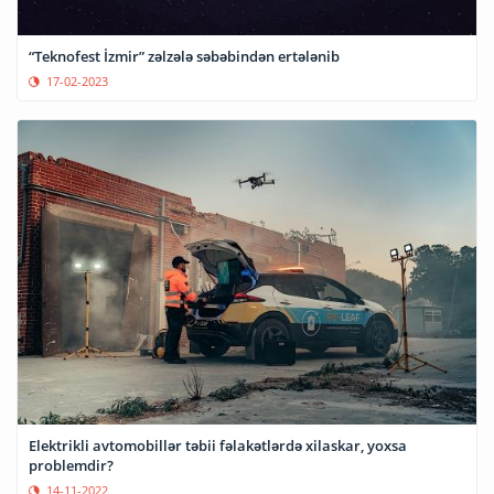
“Teknofest İzmir” zəlzələ səbəbindən ertələnib
17-02-2023
Elektrikli avtomobillər təbii fəlakətlərdə xilaskar, yoxsa
problemdir?
14-11-2022