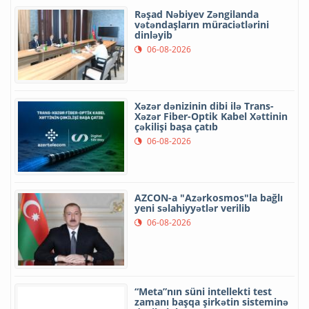
Rəşad Nəbiyev Zəngilanda
vətəndaşların müraciətlərini
dinləyib
06-08-2026
Xəzər dənizinin dibi ilə Trans-
Xəzər Fiber-Optik Kabel Xəttinin
çəkilişi başa çatıb
06-08-2026
AZCON-a "Azərkosmos"la bağlı
yeni səlahiyyətlər verilib
06-08-2026
“Meta”nın süni intellekti test
zamanı başqa şirkətin sisteminə