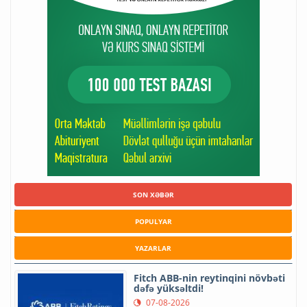
SON XƏBƏR
POPULYAR
YAZARLAR
Fitch ABB-nin reytinqini növbəti
dəfə yüksəltdi!
07-08-2026