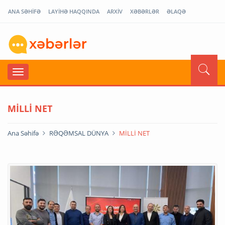
ANA SƏHİFƏ
LAYİHƏ HAQQINDA
ARXİV
XƏBƏRLƏR
ƏLAQƏ
MİLLİ NET
Ana Səhifə
RƏQƏMSAL DÜNYA
MİLLİ NET