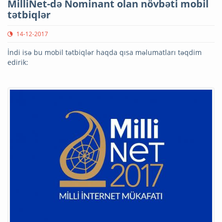
MilliNet-də Nominant olan növbəti mobil
tətbiqlər
14-12-2017
İndi isə bu mobil tətbiqlər haqda qısa məlumatları təqdim
edirik: