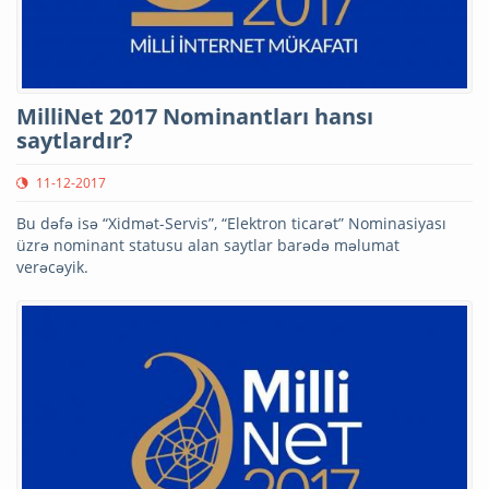
MilliNet 2017 Nominantları hansı
saytlardır?
11-12-2017
Bu dəfə isə “Xidmət-Servis”, “Elektron ticarət” Nominasiyası
üzrə nominant statusu alan saytlar barədə məlumat
verəcəyik.