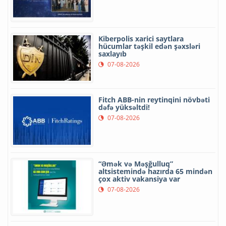
Kiberpolis xarici saytlara
hücumlar təşkil edən şəxsləri
saxlayıb
07-08-2026
Fitch ABB-nin reytinqini növbəti
dəfə yüksəltdi!
07-08-2026
“Əmək və Məşğulluq”
altsistemində hazırda 65 mindən
çox aktiv vakansiya var
07-08-2026