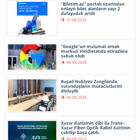
“Biletim.az” portalı üzərindən
onlayn bilet alanların sayı 2
dəfəyədək artıb
07-08-2026
“Google”un məlumat emalı
mərkəzi Hindistanda etirazlara
səbəb olub
06-08-2026
Rəşad Nəbiyev Zəngilanda
vətəndaşların müraciətlərini
dinləyib
06-08-2026
Xəzər dənizinin dibi ilə Trans-
Xəzər Fiber-Optik Kabel Xəttinin
çəkilişi başa çatıb
06-08-2026