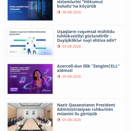
sistemlərini “Hökumət
buludu”na köçürüb
06-08-2026
Uşaqların rəqəmsal mühitdə
təhlükəsizliyi gücləndirilir -
Dəyişikliklər nəyi ehtiva edir?
05-08-2026
Azercell-dən illik “ZengimCELL”
xidməti
05-08-2026
Nazir Qazaxıstanın Prezident
Administrasiyası rəhbərinin
müavini ilə görüşüb
05-08-2026