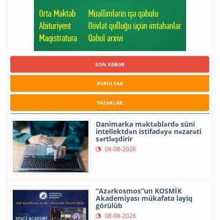
SON XƏBƏR
POPULYAR
YAZARLAR
Danimarka məktəblərdə süni
intellektdən istifadəyə nəzarəti
sərtləşdirir
08-08-2026
“Azərkosmos”un KOSMİK
Akademiyası mükafata layiq
görülüb
08-08-2026