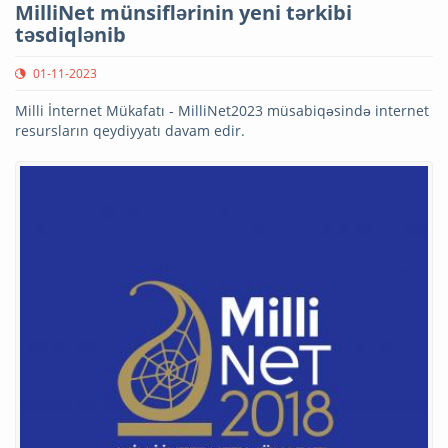
MilliNet münsiflərinin yeni tərkibi
təsdiqlənib
01-11-2023
Milli İnternet Mükafatı - MilliNet2023 müsabiqəsində internet
resursların qeydiyyatı davam edir.