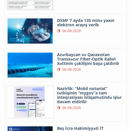
DSMF 7 ayda 135 minə yaxın
elektron arayış verib
06-08-2026
Azərbaycan və Qazaxıstan
Transxəzər Fiber-Optik Kabel
Xəttinin çəkilişini başa çatdırıb
06-08-2026
Nazirlik: “Mobil notariat”
tətbiqinin “mygov”a tam
inteqrasiyası istiqamətində işlər
davam etdirilir
06-08-2026
Beş İcra Hakimiyyəti İT