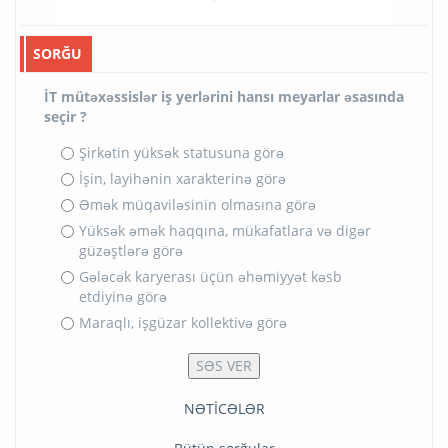
SORĞU
İT mütəxəssislər iş yerlərini hansı meyarlar əsasında
seçir ?
Şirkətin yüksək statusuna görə
İşin, layihənin xarakterinə görə
Əmək müqaviləsinin olmasına görə
Yüksək əmək haqqına, mükafatlara və digər
güzəştlərə görə
Gələcək karyerası üçün əhəmiyyət kəsb
etdiyinə görə
Maraqlı, işgüzar kollektivə görə
NƏTİCƏLƏR