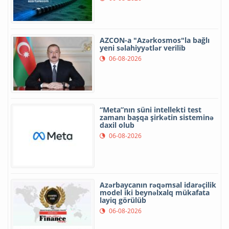
AZCON-a "Azərkosmos"la bağlı
yeni səlahiyyətlər verilib
06-08-2026
“Meta”nın süni intellekti test
zamanı başqa şirkətin sisteminə
daxil olub
06-08-2026
Azərbaycanın rəqəmsal idarəçilik
model iki beynəlxalq mükafata
layiq görülüb
06-08-2026