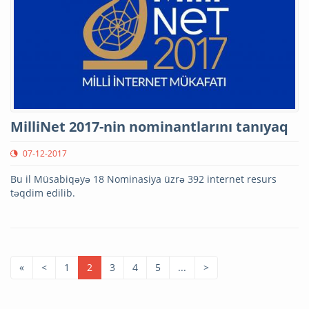
MilliNet 2017-nin nominantlarını tanıyaq
07-12-2017
Bu il Müsabiqəyə 18 Nominasiya üzrə 392 internet resurs
təqdim edilib.
«
<
1
2
3
4
5
...
>