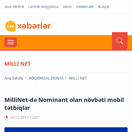
ANA SƏHİFƏ
LAYİHƏ HAQQINDA
ARXİV
XƏBƏRLƏR
ƏLAQƏ
MİLLİ NET
Ana Səhifə
RƏQƏMSAL DÜNYA
MİLLİ NET
MilliNet-də Nominant olan növbəti mobil
tətbiqlər
14-12-2017
12:07