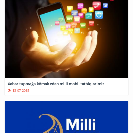
Xəbər tapmağa kömək edən milli mobil tətbiqlərimiz
13-07-2015