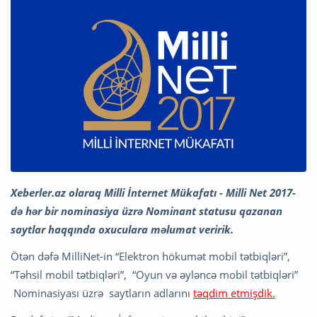
Xeberler.az olaraq Milli İnternet Mükafatı - Milli Net 2017-
də hər bir nominasiya üzrə Nominant statusu qazanan
saytlar haqqında oxuculara məlumat veririk.
Ötən dəfə MilliNet-in “Elektron hökumət mobil tətbiqləri”,
“Təhsil mobil tətbiqləri”, “Oyun və əyləncə mobil tətbiqləri”
Nominasiyası üzrə saytların adlarını
təqdim etmişdik.