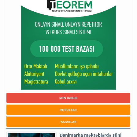
SON XƏBƏR
POPULYAR
YAZARLAR
Danimarka məktəblərdə süni