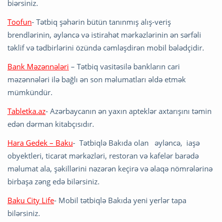
biərsiniz.
Toofun
- Tətbiq şəhərin bütün tanınmış alış-veriş
brendlərinin, əyləncə və istirahət mərkəzlərinin ən sərfəli
təklif və tədbirlərini özündə cəmləşdirən mobil bələdçidir.
Bank Məzənnələri
– Tətbiq vasitəsilə bankların cari
məzənnələri ilə bağlı ən son məlumatları əldə etmək
mümkündür.
Tabletka.az
- Azərbaycanın ən yaxın apteklər axtarışını təmin
edən dərman kitabçısıdır.
Hara Gedek – Baku
- Tətbiqlə Bakıda olan əyləncə, iaşə
obyektleri, ticarət mərkəzləri, restoran və kafelər barədə
məlumat ala, şəkillərini nəzərən keçirə və əlaqə nömrələrinə
birbaşa zəng edə bilərsiniz.
Baku City Life
- Mobil tətbiqlə Bakıda yeni yerlər tapa
bilərsiniz.