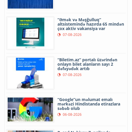
“Əmək və Məşğulluq”
altsistemində hazırda 65 mindən
çox aktiv vakansiya var
07-08-2026
“Biletim.az” portalı üzərindən
onlayn bilet alanların sayı 2
dəfəyədək artıb
07-08-2026
“Google”un məlumat emalı
mərkəzi Hindistanda etirazlara
səbəb olub
06-08-2026