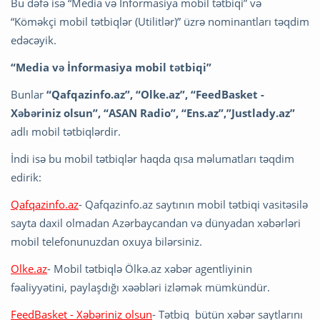
Bu dəfə isə “Media və İnformasiya mobil tətbiqi” və
“Köməkçi mobil tətbiqlər (Utilitlər)” üzrə nominantları təqdim
edəcəyik.
“Media və İnformasiya mobil tətbiqi”
Bunlar
“Qafqazinfo.az”, “Olke.az”, “FeedBasket -
Xəbəriniz olsun”, “ASAN Radio”, “Ens.az”,”Justlady.az”
adlı mobil tətbiqlərdir.
İndi isə bu mobil tətbiqlər haqda qısa məlumatları təqdim
edirik:
Qafqazinfo.az
- Qafqazinfo.az saytının mobil tətbiqi vasitəsilə
sayta daxil olmadan Azərbaycandan və dünyadan xəbərləri
mobil telefonunuzdan oxuya bilərsiniz.
Olke.az
- Mobil tətbiqlə Ölkə.az xəbər agentliyinin
fəaliyyətini, paylaşdığı xəəbləri izləmək mümkündür.
FeedBasket - Xəbəriniz olsun
- Tətbiq bütün xəbər saytlarını