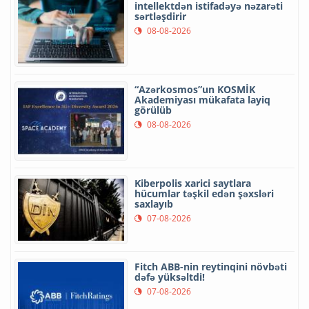
intellektdən istifadəyə nəzarəti
sərtləşdirir
08-08-2026
“Azərkosmos”un KOSMİK
Akademiyası mükafata layiq
görülüb
08-08-2026
Kiberpolis xarici saytlara
hücumlar təşkil edən şəxsləri
saxlayıb
07-08-2026
Fitch ABB-nin reytinqini növbəti
dəfə yüksəltdi!
07-08-2026