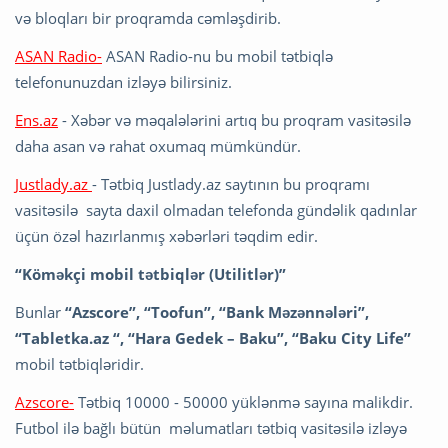
və bloqları bir proqramda cəmləşdirib.
ASAN Radio-
ASAN Radio-nu bu mobil tətbiqlə
telefonunuzdan izləyə bilirsiniz.
Ens.az
- Xəbər və məqalələrini artıq bu proqram vasitəsilə
daha asan və rahat oxumaq mümkündür.
Justlady.az
- Tətbiq Justlady.az saytının bu proqramı
vasitəsilə sayta daxil olmadan telefonda gündəlik qadınlar
üçün özəl hazırlanmış xəbərləri təqdim edir.
“Köməkçi mobil tətbiqlər (Utilitlər)”
Bunlar
“Azscore”, “Toofun”, “Bank Məzənnələri”,
“Tabletka.az “, “Hara Gedek – Baku”, “Baku City Life”
mobil tətbiqləridir.
Azscore-
Tətbiq 10000 - 50000 yüklənmə sayına malikdir.
Futbol ilə bağlı bütün məlumatları tətbiq vasitəsilə izləyə