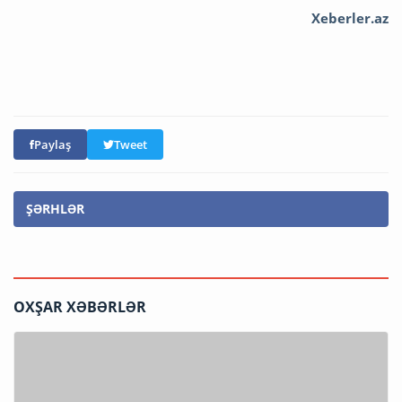
Xeberler.az
Paylaş
Tweet
ŞƏRHLƏR
OXŞAR XƏBƏRLƏR