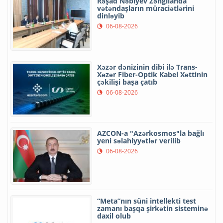
Rəşad Nəbiyev Zəngilanda
vətəndaşların müraciətlərini
dinləyib
06-08-2026
Xəzər dənizinin dibi ilə Trans-
Xəzər Fiber-Optik Kabel Xəttinin
çəkilişi başa çatıb
06-08-2026
AZCON-a "Azərkosmos"la bağlı
yeni səlahiyyətlər verilib
06-08-2026
“Meta”nın süni intellekti test
zamanı başqa şirkətin sisteminə
daxil olub