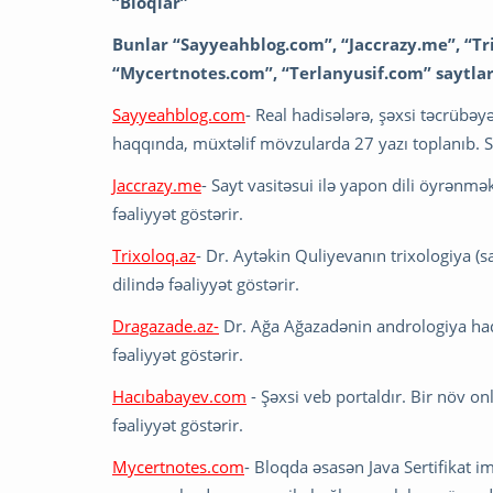
“Bloqlar”
Bunlar “Sayyeahblog.com”, “Jaccrazy.me”, “Tr
“Mycertnotes.com”, “Terlanyusif.com” saytlar
Sayyeahblog.com
- Real hadisələrə, şəxsi təcrübə
haqqında, müxtəlif mövzularda 27 yazı toplanıb. Sa
Jaccrazy.me
- Sayt vasitəsui ilə yapon dili öyrənm
fəaliyyət göstərir.
Trixoloq.az
- Dr. Aytəkin Quliyevanın trixologiya (s
dilində fəaliyyət göstərir.
Dragazade.az-
Dr. Ağa Ağazadənin andrologiya haqd
fəaliyyət göstərir.
Hacıbabayev.com
- Şəxsi veb portaldır. Bir növ on
fəaliyyət göstərir.
Mycertnotes.com
- Bloqda əsasən Java Sertifikat i