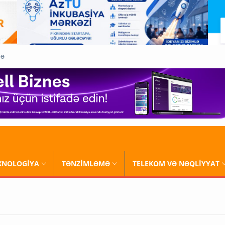
QƏ
XNOLOGİYA
TƏNZİMLƏMƏ
TELEKOM VƏ NƏQLİYYAT