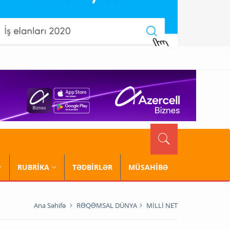
RUBRİKA
TƏDBİRLƏR
MÜSAHİBƏ
Ana Səhifə
RƏQƏMSAL DÜNYA
MİLLİ NET