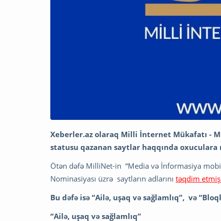
Xeberler.az olaraq Milli İnternet Mükafatı - 
statusu qazanan saytlar haqqında oxuculara 
Ötən dəfə MilliNet-in “Media və İnformasiya mobil t
Nominasiyası üzrə saytların adlarını
təqdim etmiş
Bu dəfə isə “Ailə, uşaq və sağlamlıq”, və “Bl
“Ailə, uşaq və sağlamlıq”