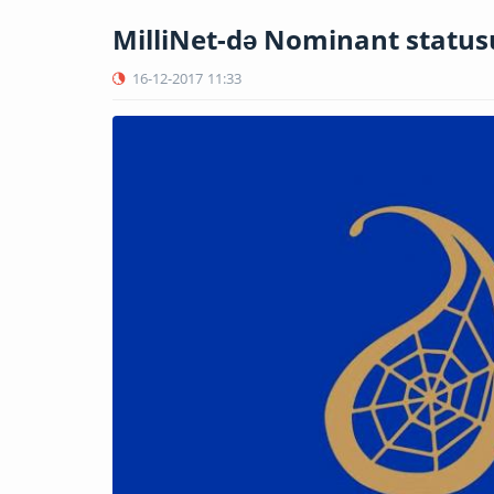
MilliNet-də Nominant statusu
16-12-2017
11:33