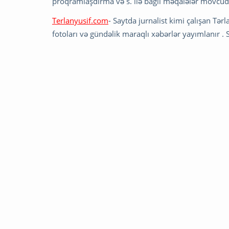
proqramlaşdırma və s. ilə bağlı məqalələr mövcud
Terlanyusif.com
- Saytda jurnalist kimi çalışan Tər
fotoları və gündəlik maraqlı xəbərlər yayımlanır . S