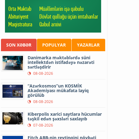
SON XƏBƏR
POPULYAR
YAZARLAR
Danimarka məktəblərdə süni
intellektdən istifadəyə nəzarəti
sərtləşdirir
08-08-2026
“Azərkosmos”un KOSMİK
Akademiyası mükafata layiq
görülüb
08-08-2026
Kiberpolis xarici saytlara hücumlar
təşkil edən şəxsləri saxlayıb
07-08-2026
Fitch ABB-nin reytinqini növbəti