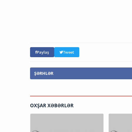
Paylaş
Tweet
ŞƏRHLƏR
OXŞAR XƏBƏRLƏR