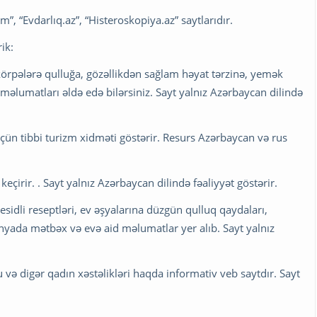
”, “Evdarlıq.az”, “Histeroskopiya.az” saytlarıdır.
ik:
körpələrə qulluğa, gözəllikdən sağlam həyat tərzinə, yemək
əlumatları əldə edə bilərsiniz. Sayt yalnız Azərbaycan dilində
üçün tibbi turizm xidməti göstərir. Resurs Azərbaycan və rus
keçirir. . Sayt yalnız Azərbaycan dilində fəaliyyət göstərir.
sidli reseptləri, ev əşyalarına düzgün qulluq qaydaları,
yada mətbəx və evə aid məlumatlar yer alıb. Sayt yalnız
və digər qadın xəstəlikləri haqda informativ veb saytdır. Sayt