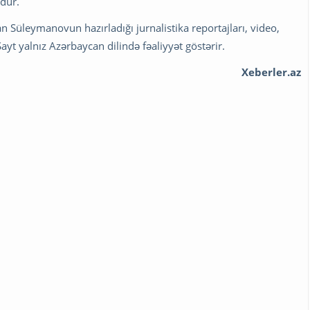
dur.
lan Süleymanovun hazırladığı jurnalistika reportajları, video,
ayt yalnız Azərbaycan dilində fəaliyyət göstərir.
Xeberler.az