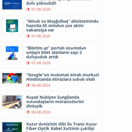
dəfə yüksəltdi!
07-08-2026
“Əmək və Məşğulluq” altsistemində
hazırda 65 mindən çox aktiv
vakansiya var
07-08-2026
“Biletim.az” portalı üzərindən
onlayn bilet alanların sayı 2
dəfəyədək artıb
07-08-2026
“Google”un məlumat emalı mərkəzi
Hindistanda etirazlara səbəb olub
06-08-2026
Rəşad Nəbiyev Zəngilanda
vətəndaşların müraciətlərini
dinləyib
06-08-2026
Xəzər dənizinin dibi ilə Trans-Xəzər
Fiber-Optik Kabel Xəttinin çəkilişi