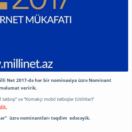
Milli Net 2017-də hər bir nominasiya üzrə Nominant
məlumat veririk.
ətbiqi” və “Köməkçi mobil tətbiqlər (Utilitlər)”
dik.
oqlar” üzrə nominantları təqdim edəcəyik.