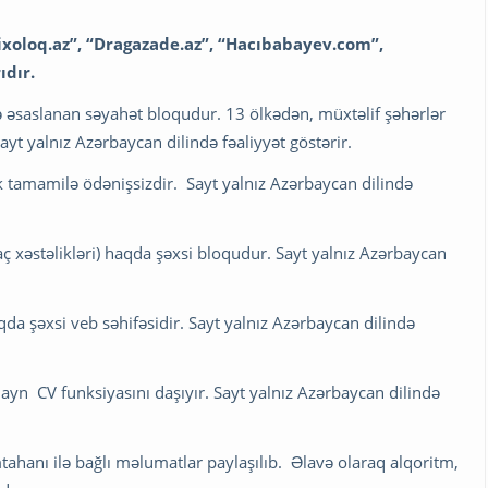
ixoloq.az”, “Dragazade.az”, “Hacıbabayev.com”,
ıdır.
yə əsaslanan səyahət bloqudur. 13 ölkədən, müxtəlif şəhərlər
yt yalnız Azərbaycan dilində fəaliyyət göstərir.
ək tamamilə ödənişsizdir. Sayt yalnız Azərbaycan dilində
aç xəstəlikləri) haqda şəxsi bloqudur. Sayt yalnız Azərbaycan
a şəxsi veb səhifəsidir. Sayt yalnız Azərbaycan dilində
layn CV funksiyasını daşıyır. Sayt yalnız Azərbaycan dilində
mtahanı ilə bağlı məlumatlar paylaşılıb. Əlavə olaraq alqoritm,