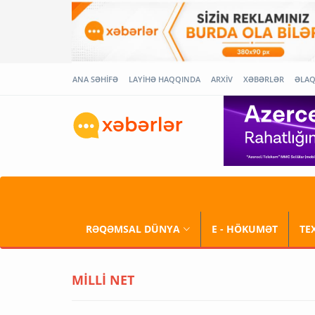
ANA SƏHİFƏ
LAYİHƏ HAQQINDA
ARXİV
XƏBƏRLƏR
ƏLA
RƏQƏMSAL DÜNYA
E - HÖKUMƏT
TE
MİLLİ NET