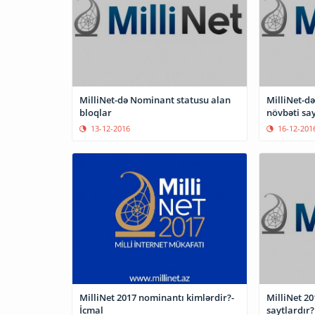
MilliNet-də Nominant statusu alan
MilliNet-d
bloqlar
növbəti say
13-12-2016
16-12-201
MilliNet 2
MilliNet 2017 nominantı kimlərdir?-
saytlardır?
İcmal