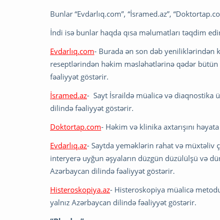
Bunlar “Evdarlıq.com”, “İsramed.az”, “Doktortap.com
İndi isə bunlar haqda qısa məlumatları təqdim edir
Evdarlıq.com
- Burada ən son dəb yeniliklərindən 
reseptlərindən həkim məsləhətlərinə qədər bütün m
fəaliyyət göstərir.
İsramed.az
- Sayt İsraildə müalicə və diaqnostika 
dilində fəaliyyət göstərir.
Doktortap.com
- Həkim və klinika axtarışını həyata 
Evdarlıq.az
- Saytda yeməklərin rahat və müxtəliv çe
interyerə uyğun əşyaların düzgün düzülülşü və dün
Azərbaycan dilində fəaliyyət göstərir.
Histeroskopiya.az
- Histeroskopiya müalicə metodu 
yalnız Azərbaycan dilində fəaliyyət göstərir.