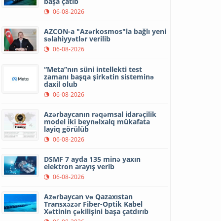
başa çatıb
06-08-2026
AZCON-a "Azərkosmos"la bağlı yeni
səlahiyyətlər verilib
06-08-2026
“Meta”nın süni intellekti test
zamanı başqa şirkətin sisteminə
daxil olub
06-08-2026
Azərbaycanın rəqəmsal idarəçilik
model iki beynəlxalq mükafata
layiq görülüb
06-08-2026
DSMF 7 ayda 135 minə yaxın
elektron arayış verib
06-08-2026
Azərbaycan və Qazaxıstan
Transxəzər Fiber-Optik Kabel
Xəttinin çəkilişini başa çatdırıb