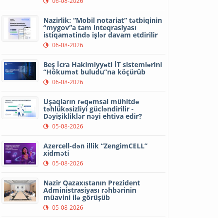
06-08-2026
Nazirlik: “Mobil notariat” tətbiqinin
“mygov”a tam inteqrasiyası
istiqamətində işlər davam etdirilir
06-08-2026
Beş İcra Hakimiyyəti İT sistemlərini
“Hökumət buludu”na köçürüb
06-08-2026
Uşaqların rəqəmsal mühitdə
təhlükəsizliyi gücləndirilir -
Dəyişikliklər nəyi ehtiva edir?
05-08-2026
Azercell-dən illik “ZengimCELL”
xidməti
05-08-2026
Nazir Qazaxıstanın Prezident
Administrasiyası rəhbərinin
müavini ilə görüşüb
05-08-2026