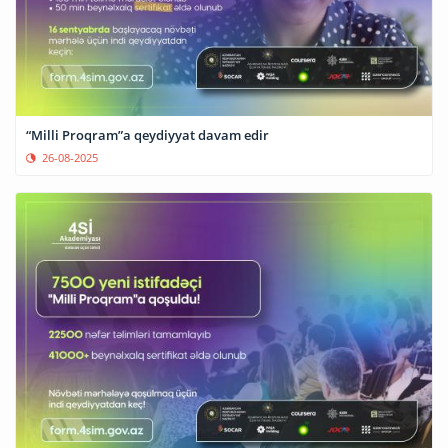
“Milli Proqram”a qeydiyyat davam edir
26-08-2025