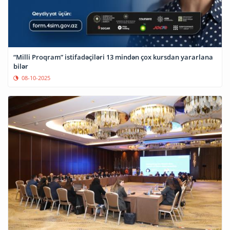
“Milli Proqram” istifadəçiləri 13 mindən çox kursdan yararlana
bilər
08-10-2025