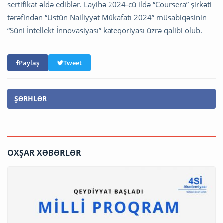
sertifikat əldə ediblər. Layihə 2024-cü ildə “Coursera” şirkəti
tərəfindən “Üstün Nailiyyət Mükafatı 2024” müsabiqəsinin
“Süni İntellekt İnnovasiyası” kateqoriyası üzrə qalibi olub.
Paylaş
Tweet
ŞƏRHLƏR
OXŞAR XƏBƏRLƏR