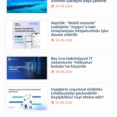
Xəttinin çəkilişini başa çatdırıb
06-08-2026
Nazirlik: “Mobil notariat”
tətbiqinin “mygov”a tam
inteqrasiyası istiqamətində işlər
davam etdirilir
06-08-2026
Beş İcra Hakimiyyəti İT
sistemlərini “Hökumət
buludu”na köçürüb
06-08-2026
Uşaqların rəqəmsal mühitdə
təhlükəsizliyi gücləndirilir -
Dəyişikliklər nəyi ehtiva edir?
05-08-2026