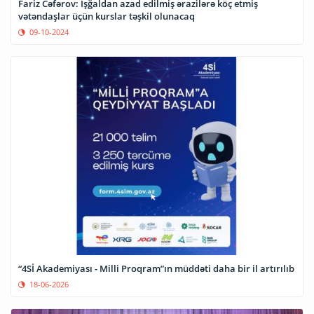
Fariz Cəfərov: İşğaldan azad edilmiş ərazilərə köç etmiş
vətəndaşlar üçün kurslar təşkil olunacaq
09-10-2024
“4Sİ Akademiyası - Milli Proqram”ın müddəti daha bir il artırılıb
18-06-2026