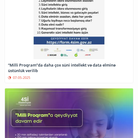
“Milli Proqram”da daha çox süni intellekt və data elminə
üstünlük verilib
07-05-2025