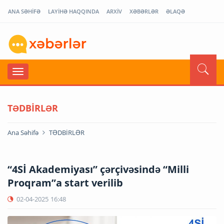
ANA SƏHİFƏ
LAYİHƏ HAQQINDA
ARXİV
XƏBƏRLƏR
ƏLAQƏ
TƏDBİRLƏR
Ana Səhifə
TƏDBİRLƏR
“4Sİ Akademiyası” çərçivəsində “Milli
Proqram”a start verilib
02-04-2025
16:48