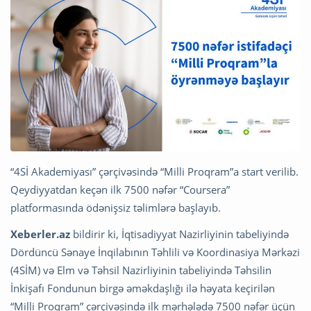
“4Sİ Akademiyası” çərçivəsində “Milli Proqram”a start verilib.
Qeydiyyatdan keçən ilk 7500 nəfər “Coursera”
platformasında ödənişsiz təlimlərə başlayıb.
Xeberler.az
bildirir ki, İqtisadiyyat Nazirliyinin tabeliyində
Dördüncü Sənaye İnqilabının Təhlili və Koordinasiya Mərkəzi
(4SİM) və Elm və Təhsil Nazirliyinin tabeliyində Təhsilin
İnkişafı Fondunun birgə əməkdaşlığı ilə həyata keçirilən
“Milli Proqram” çərçivəsində ilk mərhələdə 7500 nəfər üçün