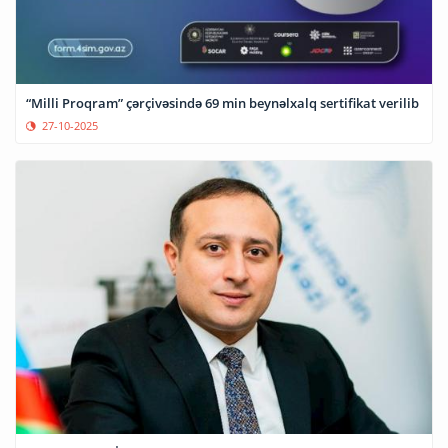
“Milli Proqram” çərçivəsində 69 min beynəlxalq sertifikat verilib
27-10-2025