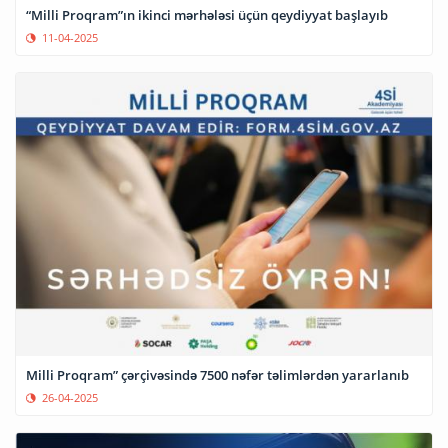
“Milli Proqram”ın ikinci mərhələsi üçün qeydiyyat başlayıb
11-04-2025
Milli Proqram” çərçivəsində 7500 nəfər təlimlərdən yararlanıb
26-04-2025