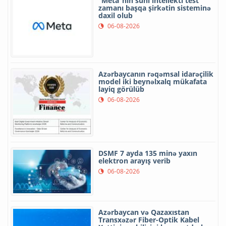
“Meta”nın süni intellekti test
zamanı başqa şirkətin sisteminə
daxil olub
06-08-2026
Azərbaycanın rəqəmsal idarəçilik
model iki beynəlxalq mükafata
layiq görülüb
06-08-2026
DSMF 7 ayda 135 minə yaxın
elektron arayış verib
06-08-2026
Azərbaycan və Qazaxıstan
Transxəzər Fiber-Optik Kabel