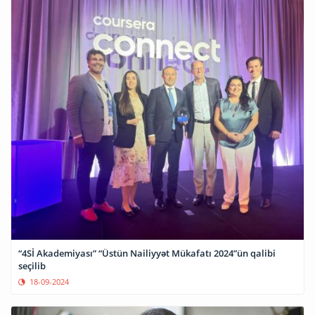
“4Sİ Akademiyası” “Üstün Nailiyyət Mükafatı 2024”ün qalibi
seçilib
18-09-2024