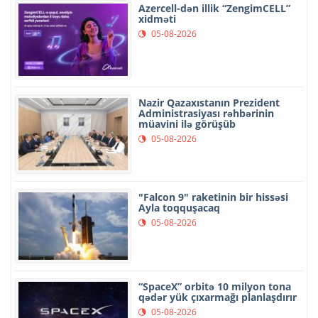
Azercell-dən illik “ZengimCELL”
xidməti
05-08-2026
Nazir Qazaxıstanın Prezident
Administrasiyası rəhbərinin
müavini ilə görüşüb
05-08-2026
"Falcon 9" raketinin bir hissəsi
Ayla toqquşacaq
05-08-2026
“SpaceX” orbitə 10 milyon tona
qədər yük çıxarmağı planlaşdırır
05-08-2026