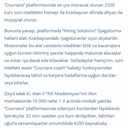
“Coursera” platformasında ən çox müraciət olunan 2500
kurs süni intellektin köməyi ilə Azərbaycan dilində altyazı ilə
müşayiət olunur.
Bununla yanaşı, platformada “Hiring Solutions” (İşəgötürmə
həlləri) aləti Azərbaycandakı işəgötürənlər üçün əlçatandır.
Müəssisələr bu alət vasitəsilə istədikləri bilik və bacarıqlara
uyğun kursları bitirmiş şəxslər haqqında məlumat alacaqlar
və onları işə dəvət edə biləcəklər. İstifadəçilər həmçinin, süni
intellekt əsaslı “Coursera coach” bələdçi funksiyasından
faydalanaraq təhsil və karyera hədəflərinə uyğun dərsləri
seçə bilərlər.
Qeyd edək ki, ötən il “4Sİ Akademiyası”nın ilkin
mərhələsində 10 000 nəfər 1 il ərzində növbəli şəkildə
“Coursera” platformasında ödənişsiz kurslardan faydalanıb.
İştirakçılar 32 min saatdan çox kurs dinləyiblər, təlimləri
uğurla tamamlayanlar ümumilikdə 4200 beynəlxalq