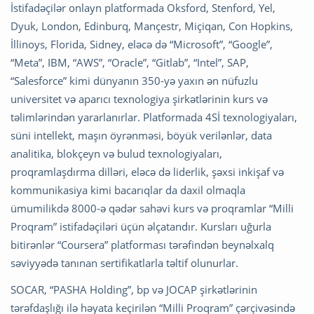
İstifadəçilər onlayn platformada Oksford, Stenford, Yel,
Dyuk, London, Edinburq, Mançestr, Miçiqan, Con Hopkins,
İllinoys, Florida, Sidney, eləcə də “Microsoft”, “Google”,
“Meta”, IBM, “AWS”, “Oracle”, “Gitlab”, “Intel”, SAP,
“Salesforce” kimi dünyanın 350-yə yaxın ən nüfuzlu
universitet və aparıcı texnologiya şirkətlərinin kurs və
təlimlərindən yararlanırlar. Platformada 4Sİ texnologiyaları,
süni intellekt, maşın öyrənməsi, böyük verilənlər, data
analitika, blokçeyn və bulud texnologiyaları,
proqramlaşdırma dilləri, eləcə də liderlik, şəxsi inkişaf və
kommunikasiya kimi bacarıqlar da daxil olmaqla
ümumilikdə 8000-ə qədər sahəvi kurs və proqramlar “Milli
Proqram” istifadəçiləri üçün əlçatandır. Kursları uğurla
bitirənlər “Coursera” platforması tərəfindən beynəlxalq
səviyyədə tanınan sertifikatlarla təltif olunurlar.
SOCAR, “PASHA Holding”, bp və JOCAP şirkətlərinin
tərəfdaşlığı ilə həyata keçirilən “Milli Proqram” çərçivəsində