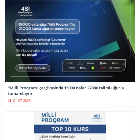
“Milli Proqram” çərçivəsində 15000 nəfər 27000 təlimi uğurla
tamamlayıb
01-07-2025