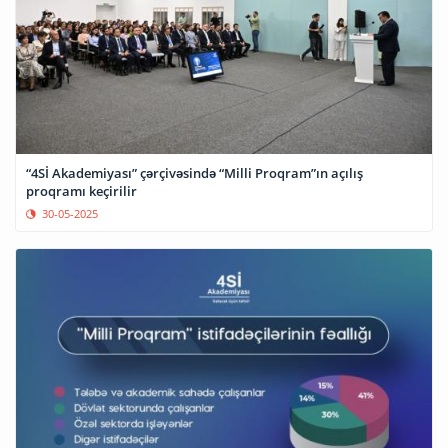
“4Sİ Akademiyası” çərçivəsində “Milli Proqram”ın açılış
proqramı keçirilir
30-05-2025