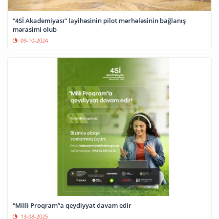
“4Sİ Akademiyası” layihəsinin pilot mərhələsinin bağlanış
mərasimi olub
09-10-2024
“Milli Proqram”a qeydiyyat davam edir
13-08-2025