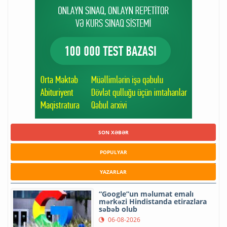
SON XƏBƏR
POPULYAR
YAZARLAR
“Google”un məlumat emalı
mərkəzi Hindistanda etirazlara
səbəb olub
06-08-2026