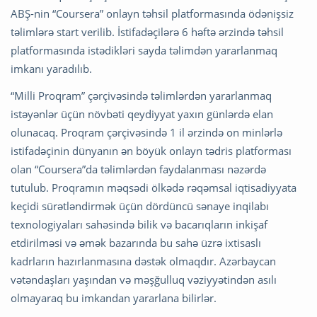
ABŞ-nin “Coursera” onlayn təhsil platformasında ödənişsiz
təlimlərə start verilib. İstifadəçilərə 6 həftə ərzində təhsil
platformasında istədikləri sayda təlimdən yararlanmaq
imkanı yaradılıb.
“Milli Proqram” çərçivəsində təlimlərdən yararlanmaq
istəyənlər üçün növbəti qeydiyyat yaxın günlərdə elan
olunacaq. Proqram çərçivəsində 1 il ərzində on minlərlə
istifadəçinin dünyanın ən böyük onlayn tədris platforması
olan “Coursera”da təlimlərdən faydalanması nəzərdə
tutulub. Proqramın məqsədi ölkədə rəqəmsal iqtisadiyyata
keçidi sürətləndirmək üçün dördüncü sənaye inqilabı
texnologiyaları sahəsində bilik və bacarıqların inkişaf
etdirilməsi və əmək bazarında bu sahə üzrə ixtisaslı
kadrların hazırlanmasına dəstək olmaqdır. Azərbaycan
vətəndaşları yaşından və məşğulluq vəziyyətindən asılı
olmayaraq bu imkandan yararlana bilirlər.