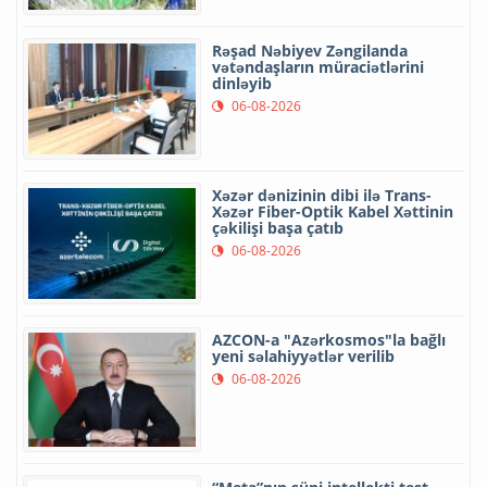
Rəşad Nəbiyev Zəngilanda
vətəndaşların müraciətlərini
dinləyib
06-08-2026
Xəzər dənizinin dibi ilə Trans-
Xəzər Fiber-Optik Kabel Xəttinin
çəkilişi başa çatıb
06-08-2026
AZCON-a "Azərkosmos"la bağlı
yeni səlahiyyətlər verilib
06-08-2026