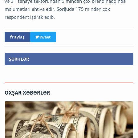
və 31 sənaye sektorundan 6 mindən çox brend haqqında
məlumatları ehtiva edir. Sorğuda 175 mindən çox
respondent iştirak edib.
Paylaş
Tweet
ŞƏRHLƏR
OXŞAR XƏBƏRLƏR