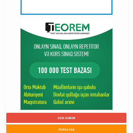
SON XƏBƏR
POPULYAR