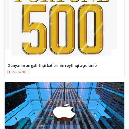
Dünyanın ən gəlirli şirkətlərinin reytinqi açıqlanıb
27-07-2015