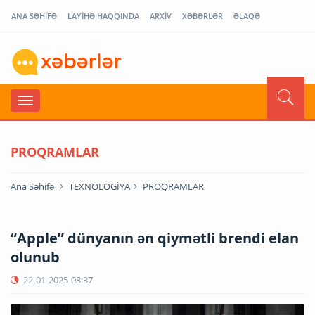
ANA SƏHİFƏ
LAYİHƏ HAQQINDA
ARXİV
XƏBƏRLƏR
ƏLAQƏ
PROQRAMLAR
Ana Səhifə
TEXNOLOGİYA
PROQRAMLAR
“Apple” dünyanın ən qiymətli brendi elan
olunub
22-01-2025
08:37