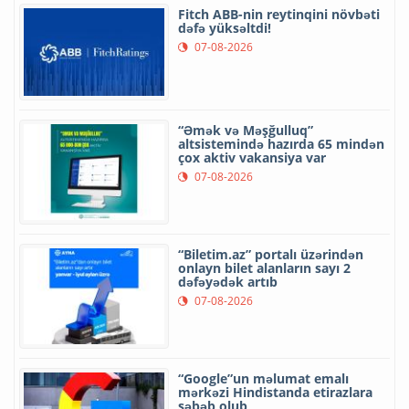
Fitch ABB-nin reytinqini növbəti
dəfə yüksəltdi!
07-08-2026
“Əmək və Məşğulluq”
altsistemində hazırda 65 mindən
çox aktiv vakansiya var
07-08-2026
“Biletim.az” portalı üzərindən
onlayn bilet alanların sayı 2
dəfəyədək artıb
07-08-2026
“Google”un məlumat emalı
mərkəzi Hindistanda etirazlara
səbəb olub