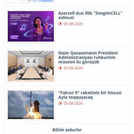
Azercell-dən illik “ZengimCELL”
xidməti
05-08-2026
Nazir Qazaxıstanın Prezident
Administrasiyası rəhbərinin
müavini ilə görüşüb
05-08-2026
"Falcon 9" raketinin bir hissəsi
Ayla toqquşacaq
05-08-2026
Bütün xəbərlər