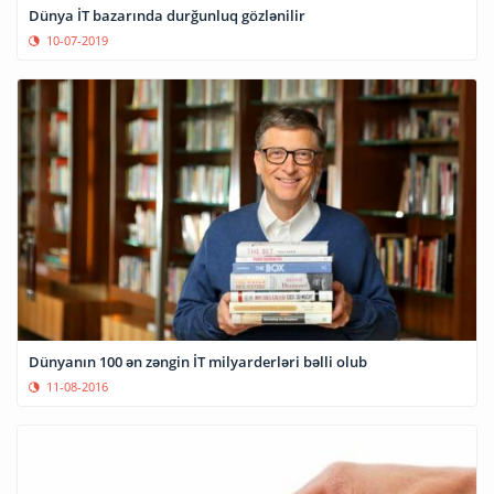
Dünya İT bazarında durğunluq gözlənilir
10-07-2019
Dünyanın 100 ən zəngin İT milyarderləri bəlli olub
11-08-2016