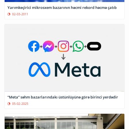
Yarımkeçirici mikrosxem bazarının həcmi rekord həcmə çatıb
02-03-2011
“Meta” səhm bazarlarındakı üstünlüyünə görə birinci yerdədir
05-02-2025