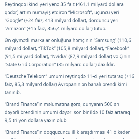
Reytinqdə ikinci yeri yenə 35 faiz (461,1 milyard dollara
qədər) artım nümayiş etdirən “Microsoft”, üçüncü yeri
“Google” (+24 faiz, 413 milyard dollar), dördüncü yeri
“Amazon” (+15 faiz, 356,4 milyard dollar) tutub.
Ən qiymətli markalar onluğuna həmçinin “Samsung” (110,6
milyard dollar), “TikTok” (105,8 milyard dollar), “Facebook”
(91,5 milyard dollar), “Nvidia” (87,9 milyard dollar) və Çinin
“State Grid Corporation” (85 milyard dollar) daxildir.
“Deutsche Telekom” ümumi reytinqdə 11-ci yeri tutaraq (+16
faiz, 85,3 milyard dollar) Avropanın ən bahalı brendi kimi
tanınıb.
“Brand Finance”ın məlumatına görə, dünyanın 500 ən
dəyərli brendinin ümumi dəyəri son bir ildə 10 faiz artaraq
9,5 trilyon dollara yaxın olub.
“Brand Finance”ın doqquzuncu illik araşdırması 41 ölkədən