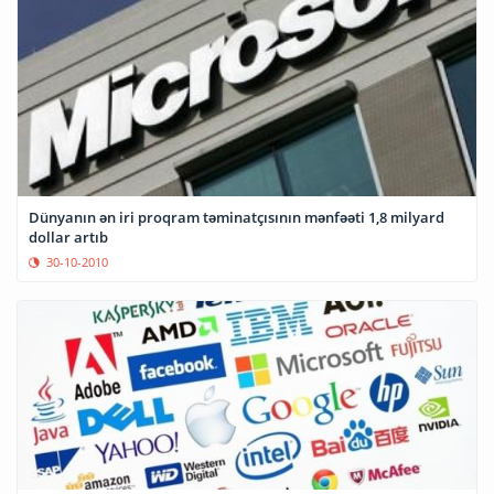
Dünyanın ən iri proqram təminatçısının mənfəəti 1,8 milyard
dollar artıb
30-10-2010