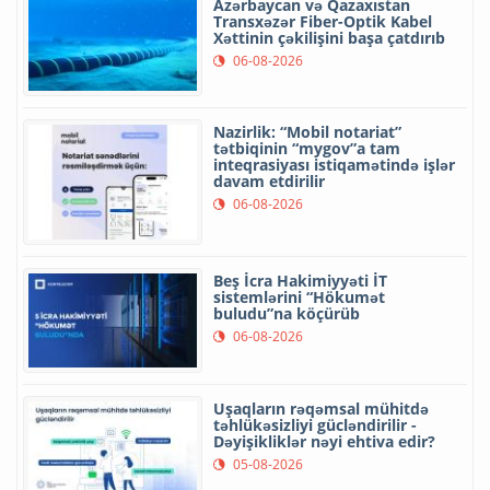
Azərbaycan və Qazaxıstan
Transxəzər Fiber-Optik Kabel
Xəttinin çəkilişini başa çatdırıb
06-08-2026
Nazirlik: “Mobil notariat”
tətbiqinin “mygov”a tam
inteqrasiyası istiqamətində işlər
davam etdirilir
06-08-2026
Beş İcra Hakimiyyəti İT
sistemlərini “Hökumət
buludu”na köçürüb
06-08-2026
Uşaqların rəqəmsal mühitdə
təhlükəsizliyi gücləndirilir -
Dəyişikliklər nəyi ehtiva edir?
05-08-2026