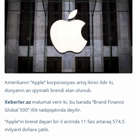
Amerikanın “Apple” korporasiyası artıq ikinci ildir ki,
dünyanın ən qiymətli brendi elan olunub.
Xeberler.az
məlumat verir ki, bu barədə “Brand Finance
Global 500” illik tədqiqatında deyilir.
“Apple”ın brend dəyəri bir il ərzində 11 faiz artaraq 574,5
milyard dollara çatıb.