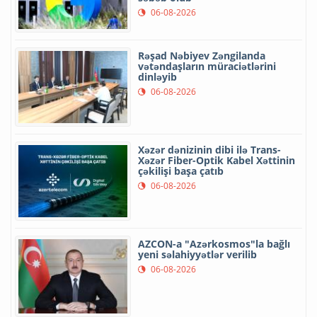
06-08-2026
Rəşad Nəbiyev Zəngilanda
vətəndaşların müraciətlərini
dinləyib
06-08-2026
Xəzər dənizinin dibi ilə Trans-
Xəzər Fiber-Optik Kabel Xəttinin
çəkilişi başa çatıb
06-08-2026
AZCON-a "Azərkosmos"la bağlı
yeni səlahiyyətlər verilib
06-08-2026