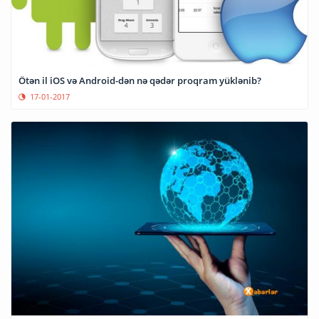
Ötən il iOS və Android-dən nə qədər proqram yüklənib?
17-01-2017