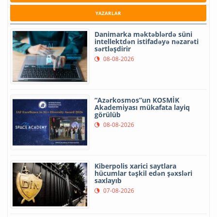
YAZARLAR
Danimarka məktəblərdə süni
intellektdən istifadəyə nəzarəti
sərtləşdirir
08-08-2026
“Azərkosmos”un KOSMİK
Akademiyası mükafata layiq
görülüb
08-08-2026
Kiberpolis xarici saytlara
hücumlar təşkil edən şəxsləri
saxlayıb
07-08-2026