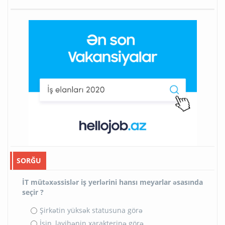
SORĞU
İT mütəxəssislər iş yerlərini hansı meyarlar əsasında
seçir ?
Şirkətin yüksək statusuna görə
İşin, layihənin xarakterinə görə