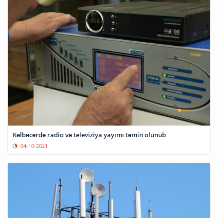
Kəlbəcərdə radio və televiziya yayımı təmin olunub
04-10-2021