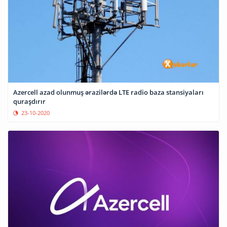
Azercell azad olunmuş ərazilərdə LTE radio baza stansiyaları
quraşdırır
23-10-2020