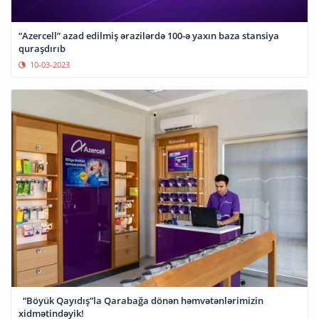
“Azercell” azad edilmiş ərazilərdə 100-ə yaxın baza stansiya
quraşdırıb
10-03-2023
“Böyük Qayıdış”la Qarabağa dönən həmvətənlərimizin
xidmətindəyik!