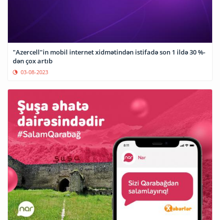
"Azercell"in mobil internet xidmətindən istifadə son 1 ildə 30 %-
dən çox artıb
03-08-2023