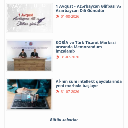
1 Avqust - Azərbaycan Əlifbası və
Azərbaycan Dili Günüdür
01-08-2026
KOBİA və Türk Ticarət Mərkəzi
arasında Memorandum
imzalanıb
31-07-2026
Aİ-nin süni intellekt qaydalarında
yeni mərhələ başlayır
31-07-2026
Bütün xəbərlər