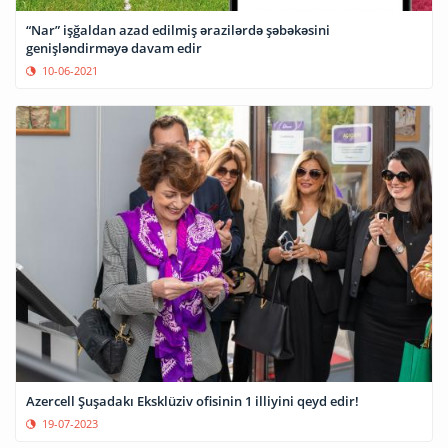
“Nar” işğaldan azad edilmiş ərazilərdə şəbəkəsini
genişləndirməyə davam edir
10-06-2021
Azercell Şuşadakı Eksklüziv ofisinin 1 illiyini qeyd edir!
19-07-2023