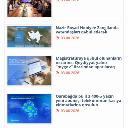
Nazir Rəşad Nəbiyev Zəngilanda
vətəndaşları qəbul edəcək
03-08-2026
Magistraturaya qəbul olunanların
nəzərinə: Qeydiyyat yalnız
“mygov” üzərindən aparılacaq
03-08-2026
Qarabağda bu il 3 400-ə yaxın
yeni abunəçi telekommunikasiya
xidmətlərinə qoşulub
03-08-2026