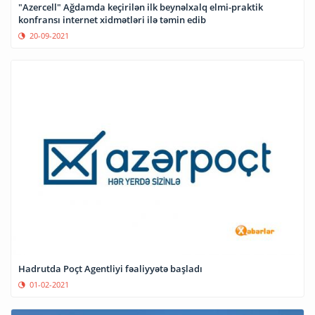
"Azercell" Ağdamda keçirilən ilk beynəlxalq elmi-praktik
konfransı internet xidmətləri ilə təmin edib
20-09-2021
Hadrutda Poçt Agentliyi fəaliyyətə başladı
01-02-2021