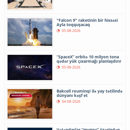
"Falcon 9" raketinin bir hissəsi
Ayla toqquşacaq
05-08-2026
“SpaceX” orbitə 10 milyon tona
qədər yük çıxarmağı planlaşdırır
05-08-2026
Bakcell rouminqi ilə yay tətilində
dünyanı kəşf et
04-08-2026
Vətəndaşlar “mygov” üzərindən