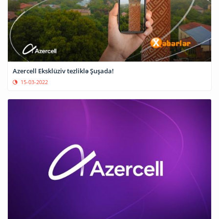
Azercell Eksklüziv tezliklə Şuşada!
15-03-2022