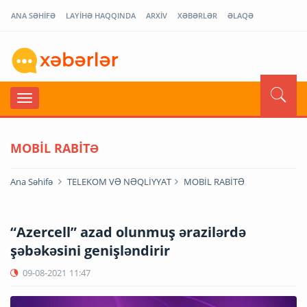
ANA SƏHİFƏ
LAYİHƏ HAQQINDA
ARXİV
XƏBƏRLƏR
ƏLAQƏ
MOBİL RABİTƏ
Ana Səhifə
TELEKOM VƏ NƏQLİYYAT
MOBİL RABİTƏ
“Azercell” azad olunmuş ərazilərdə
şəbəkəsini genişləndirir
09-08-2021
11:47