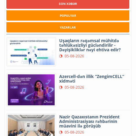
SON XƏBƏR
POPULYAR
YAZARLAR
Uşaqların rəqəmsal mühitdə
təhlükəsizliyi gücləndirilir -
Dəyişikliklər nəyi ehtiva edir?
05-08-2026
Azercell-dən illik “ZengimCELL”
xidməti
05-08-2026
Nazir Qazaxıstanın Prezident
Administrasiyası rəhbərinin
müavini ilə görüşüb
05-08-2026