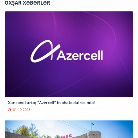
OXŞAR XƏBƏRLƏR
Xankəndi artıq "Azercell" in əhatə dairəsində!
01-10-2023