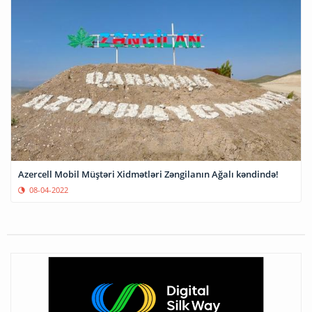
Azercell Mobil Müştəri Xidmətləri Zəngilanın Ağalı kəndində!
08-04-2022