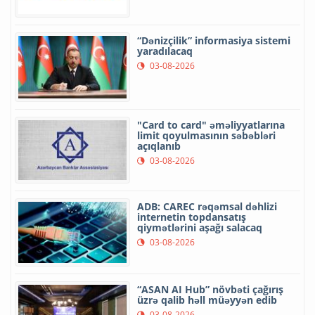
“Dənizçilik” informasiya sistemi
yaradılacaq
03-08-2026
"Card to card" əməliyyatlarına
limit qoyulmasının səbəbləri
açıqlanıb
03-08-2026
ADB: CAREC rəqəmsal dəhlizi
internetin topdansatış
qiymətlərini aşağı salacaq
03-08-2026
“ASAN AI Hub” növbəti çağırış
üzrə qalib həll müəyyən edib
03-08-2026