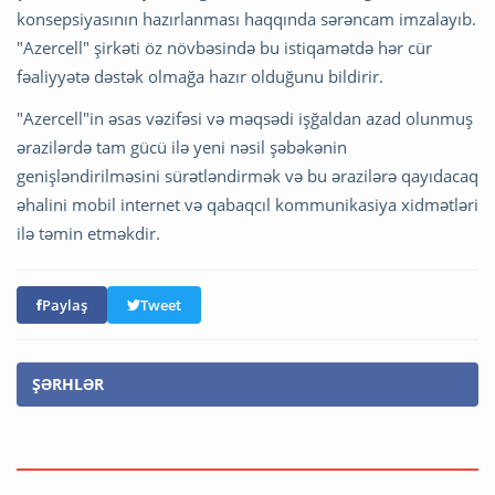
konsepsiyasının hazırlanması haqqında sərəncam imzalayıb.
"Azercell" şirkəti öz növbəsində bu istiqamətdə hər cür
fəaliyyətə dəstək olmağa hazır olduğunu bildirir.
"Azercell"in əsas vəzifəsi və məqsədi işğaldan azad olunmuş
ərazilərdə tam gücü ilə yeni nəsil şəbəkənin
genişləndirilməsini sürətləndirmək və bu ərazilərə qayıdacaq
əhalini mobil internet və qabaqcıl kommunikasiya xidmətləri
ilə təmin etməkdir.
Paylaş
Tweet
ŞƏRHLƏR