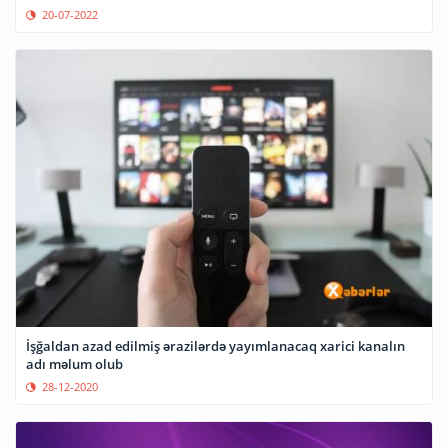
20-07-2022
İşğaldan azad edilmiş ərazilərdə yayımlanacaq xarici kanalın
adı məlum olub
28-12-2020