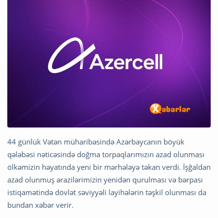
44 günlük Vətən müharibəsində Azərbaycanın böyük
qələbəsi nəticəsində doğma torpaqlarımızın azad olunması
ölkəmizin həyatında yeni bir mərhələyə təkan verdi. İşğaldan
azad olunmuş ərazilərimizin yenidən qurulması və bərpası
istiqamətində dövlət səviyyəli layihələrin təşkil olunması da
bundan xəbər verir.