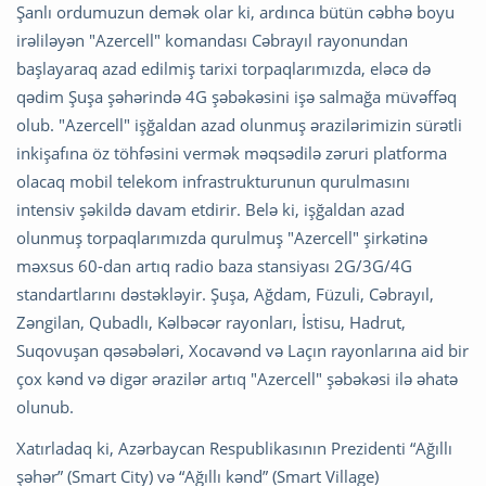
Şanlı ordumuzun demək olar ki, ardınca bütün cəbhə boyu
irəliləyən "Azercell" komandası Cəbrayıl rayonundan
başlayaraq azad edilmiş tarixi torpaqlarımızda, eləcə də
qədim Şuşa şəhərində 4G şəbəkəsini işə salmağa müvəffəq
olub. "Azercell" işğaldan azad olunmuş ərazilərimizin sürətli
inkişafına öz töhfəsini vermək məqsədilə zəruri platforma
olacaq mobil telekom infrastrukturunun qurulmasını
intensiv şəkildə davam etdirir. Belə ki, işğaldan azad
olunmuş torpaqlarımızda qurulmuş "Azercell" şirkətinə
məxsus 60-dan artıq radio baza stansiyası 2G/3G/4G
standartlarını dəstəkləyir. Şuşa, Ağdam, Füzuli, Cəbrayıl,
Zəngilan, Qubadlı, Kəlbəcər rayonları, İstisu, Hadrut,
Suqovuşan qəsəbələri, Xocavənd və Laçın rayonlarına aid bir
çox kənd və digər ərazilər artıq "Azercell" şəbəkəsi ilə əhatə
olunub.
Xatırladaq ki, Azərbaycan Respublikasının Prezidenti “Ağıllı
şəhər” (Smart City) və “Ağıllı kənd” (Smart Village)