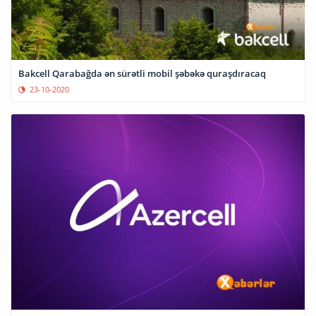
Bakcell Qarabağda ən sürətli mobil şəbəkə quraşdıracaq
23-10-2020