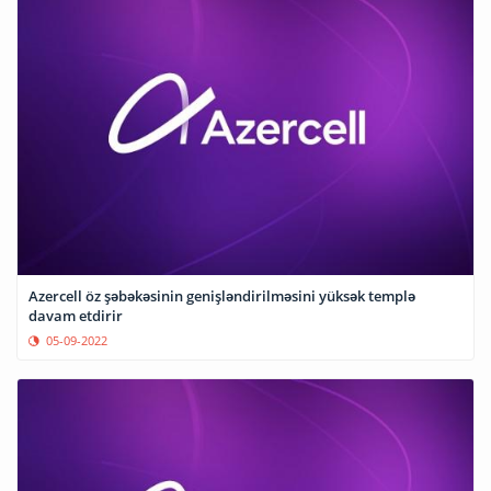
Azercell öz şəbəkəsinin genişləndirilməsini yüksək templə
davam etdirir
05-09-2022