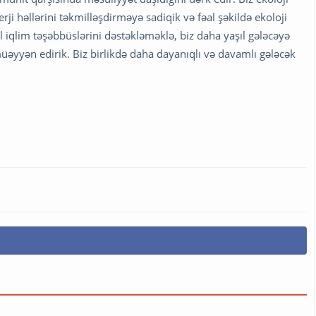
i həllərini təkmilləşdirməyə sadiqik və fəal şəkildə ekoloji
 iqlim təşəbbüslərini dəstəkləməklə, biz daha yaşıl gələcəyə
 müəyyən edirik. Biz birlikdə daha dayanıqlı və davamlı gələcək