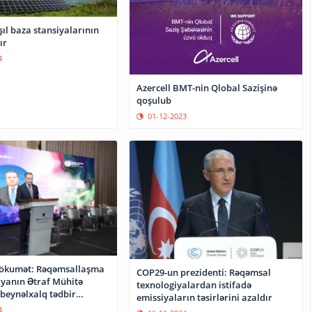
şıl baza stansiyalarının
ır
4
Azercell BMT-nin Qlobal Sazişinə
qoşulub
01-12-2023
Hökumət: Rəqəmsallaşma
COP29-un prezidenti: Rəqəmsal
iyanın Ətraf Mühitə
texnologiyalardan istifadə
ı beynəlxalq tədbir
emissiyaların təsirlərini azaldır
4