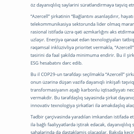
öz dayanıqlılıq səylərini sürətləndirməyə təşviq e
“Azercell” şirkətinin “Bağlantını asanlaşdırır, həya
telekommunikasiya sektorunda lider olmaq məramı
rasional istifadə üzrə qəti əzmkarlığını əks etdirm
uzlaşır. Enerjiyə qənaət edən texnologiyaları tətb
rəqəmsal inklüzivliyə prioritet verməklə, “Azercell
təsirini də fəal şəkildə minimuma endirir. Bu il şir
ESG hesabatını dərc edib.
Bu il COP29-un tərəfdaşı seçilməklə “Azercell” şirk
onun üzərinə düşən vəzifə dayanıqlı inkişafı təş
transformasiyanın aşağı karbonlu iqtisadiyyatı nec
verməkdir. Bu tərəfdaşlıq sayəsində şirkət dayanıq
innovativ texnologiya şirkətləri ilə əməkdaşlıq əlaq
Tədbir çərçivəsində yaradılan imkandan istifadə etm
ilə bağlı fəaliyyətlərdə iştirak edəcək, dayanıqlılıq
sahələrində də dəstəkləmiş olacaqlar. Bakıda keçir