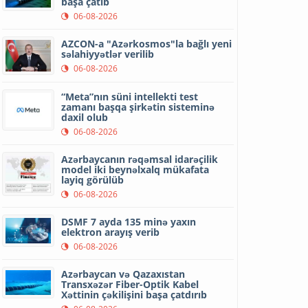
başa çatıb
06-08-2026
AZCON-a "Azərkosmos"la bağlı yeni
səlahiyyətlər verilib
06-08-2026
“Meta”nın süni intellekti test
zamanı başqa şirkətin sisteminə
daxil olub
06-08-2026
Azərbaycanın rəqəmsal idarəçilik
model iki beynəlxalq mükafata
layiq görülüb
06-08-2026
DSMF 7 ayda 135 minə yaxın
elektron arayış verib
06-08-2026
Azərbaycan və Qazaxıstan
Transxəzər Fiber-Optik Kabel
Xəttinin çəkilişini başa çatdırıb