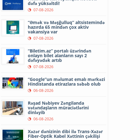
dəfə yüksəltdi!
07-08-2026
“Əmək və Məşğulluq” altsistemində
hazırda 65 mindən çox aktiv
vakansiya var
07-08-2026
“Biletim.az” portalı üzərindən
onlayn bilet alanların sayı 2
dəfəyədək artıb
07-08-2026
“Google”un məlumat emalı mərkəzi
Hindistanda etirazlara səbəb olub
06-08-2026
Rəşad Nəbiyev Zəngilanda
vətəndaşların müraciətlərini
dinləyib
06-08-2026
Xəzər dənizinin dibi ilə Trans-Xəzər
Fiber-Optik Kabel Xəttinin çəkilişi