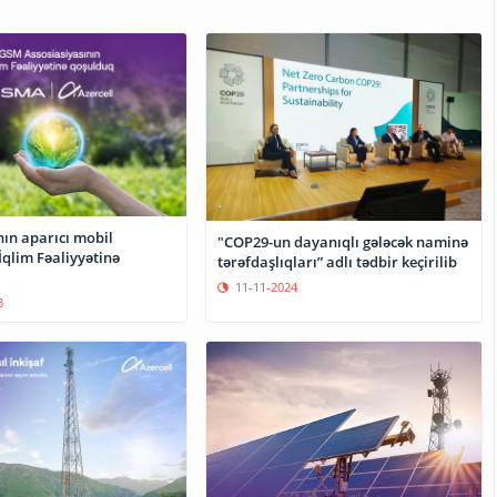
ın aparıcı mobil
"COP29-un dayanıqlı gələcək naminə
İqlim Fəaliyyətinə
tərəfdaşlıqları” adlı tədbir keçirilib
11-11-2024
3