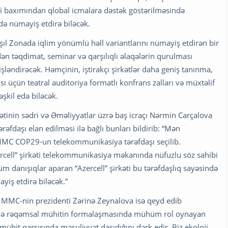
i baxımından qlobal icmalara dəstək göstərilməsində
də nümayiş etdirə biləcək.
l Zonada iqlim yönümlü həll variantlarını nümayiş etdirən bir
dən təqdimat, seminar və qarşılıqlı əlaqələrin qurulması
enişləndirəcək. Həmçinin, iştirakçı şirkətlər daha geniş tanınma,
ı üçün teatral auditoriya formatlı konfrans zalları və müxtəlif
əşkil edə biləcək.
tinin sədri və Əməliyyatlar üzrə baş icraçı Nərmin Carçalova
daşı elan edilməsi ilə bağlı bunları bildirib:
“Mən
 MMC COP29-un telekommunikasiya tərəfdaşı seçilib.
cell” şirkəti telekommunikasiya məkanında nüfuzlu söz sahibi
 danışıqlar aparan “Azercell” şirkəti bu tərəfdaşlıq sayəsində
yiş etdirə biləcək.”
” MMC-nin prezidenti Zərinə Zeynalova isə qeyd edib
kədə rəqəmsal mühitin formalaşmasında mühüm rol oynayan
mühit qarşısında məsuliyyət daşıdığını dərk edir. Biz ekoloji