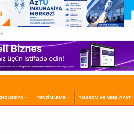
QƏ
XNOLOGİYA
TƏNZİMLƏMƏ
TELEKOM VƏ NƏQLİYYAT