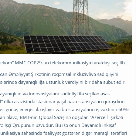
Telekom” MMC COP29-un telekommunikasiya tərəfdaşı seçilib.
n Əməliyyat Şirkətinin rəqəmsal inklüzivliyə sadiqliyini
lərində dayanıqlılığa üstünlük verdiyini bir daha sübut edir.
nıqlılıq və innovasiyalara sadiqliyi ilə seçilən əsas
l” ölkə ərazisində stasionar yaşıl baza stansiyaları quraşdırır.
 günəş enerjisi ilə işləyir və bu stansiyaların iş vaxtının 60%-
n əlavə, BMT-nin Qlobal Sazişinə qoşulan “Azercell” şirkəti
rə İşçi Qrupunun üzvüdür. Bu isə onun Dayanıqlı İnkişaf
nikasiya sahəsində fəaliyyət göstərən digər maraqlı tərəfləri