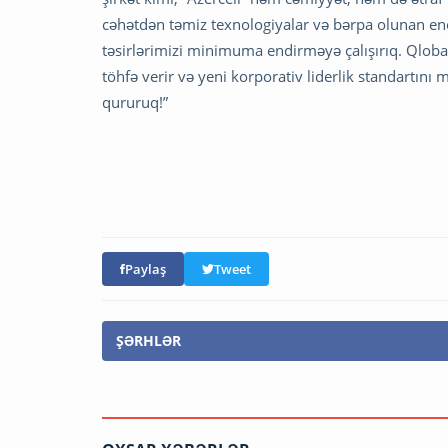
cəhətdən təmiz texnologiyalar və bərpa olunan enerj
təsirlərimizi minimuma endirməyə çalışırıq. Qlobal
töhfə verir və yeni korporativ liderlik standartını
qururuq!”
Paylaş
Tweet
ŞƏRHLƏR