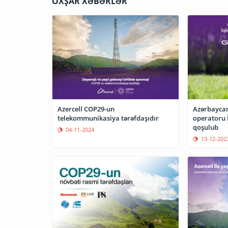
OXŞAR XƏBƏRLƏR
Azercell COP29-un
Azərbaycan
telekommunikasiya tərəfdaşıdır
operatoru 
qoşulub
04-11-2024
13-12-202