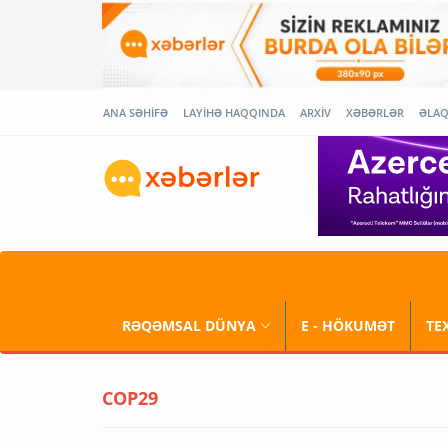
ANA SƏHİFƏ
LAYİHƏ HAQQINDA
ARXİV
XƏBƏRLƏR
ƏLA
RƏQƏMSAL DÜNYA
E - HÖKUMƏT
TE
COP29