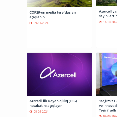
Azercell ya
COP29-un media tərəfdaşları
sayını artır
açıqlanıb
14-10-202
09-11-2024
Azercell ilk Dayanıqlılıq (ESG)
“Kağızsız 
hesabatını açıqlayır
və İnnovas
Təsiri” adl
08-05-2024
keçirilir
04-09-202