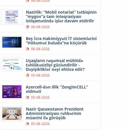
06-08-2026
Nazirlik: “Mobil notariat” tətbiqinin
“mygov”a tam inteqrasiyası
istiqamətində işlər davam etdirilir
06-08-2026
Beş İcra Hakimiyyəti İT sistemlərini
“Hökumət buludu”na köçürüb
06-08-2026
Uşaqların rəqəmsal mühitdə
təhlükəsizliyi gücləndirilir -
Dəyişikliklər nəyi ehtiva edir?
05-08-2026
Azercell-dən illik “ZengimCELL”
xidməti
05-08-2026
Nazir Qazaxıstanın Prezident
Administrasiyası rəhbərinin
müavini ilə görüşüb
05-08-2026