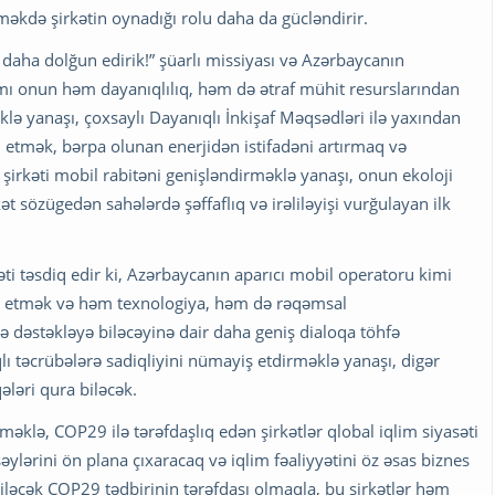
tməkdə şirkətin oynadığı rolu daha da gücləndirir.
tı daha dolğun edirik!” şüarlı missiyası və Azərbaycanın
 onun həm dayanıqlılıq, həm də ətraf mühit resurslarından
əklə yanaşı, çoxsaylı Dayanıqlı İnkişaf Məqsədləri ilə yaxından
iq etmək, bərpa olunan enerjidən istifadəni artırmaq və
” şirkəti mobil rabitəni genişləndirməklə yanaşı, onun ekoloji
kət sözügedən sahələrdə şəffaflıq və irəliləyişi vurğulayan ilk
əti təsdiq edir ki, Azərbaycanın aparıcı mobil operatoru kimi
viq etmək və həm texnologiya, həm də rəqəmsal
ə dəstəkləyə biləcəyinə dair daha geniş dialoqa töhfə
lı təcrübələrə sadiqliyini nümayiş etdirməklə yanaşı, digər
ələri qura biləcək.
əklə, COP29 ilə tərəfdaşlıq edən şirkətlər qlobal iqlim siyasəti
 səylərini ön plana çıxaracaq və iqlim fəaliyyətini öz əsas biznes
iləcək COP29 tədbirinin tərəfdaşı olmaqla, bu şirkətlər həm