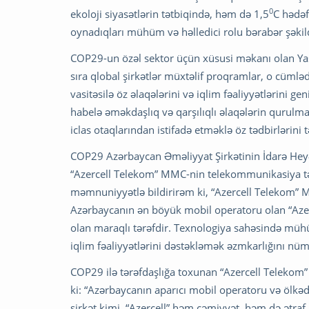
0
ekoloji siyasətlərin tətbiqində, həm də 1,5
C hədəf
oynadıqları mühüm və həlledici rolu bərabər şəkil
COP29-un özəl sektor üçün xüsusi məkanı olan Yaşı
sıra qlobal şirkətlər müxtəlif proqramlar, o cümlə
vasitəsilə öz əlaqələrini və iqlim fəaliyyətlərini g
habelə əməkdaşlıq və qarşılıqlı əlaqələrin qurulmas
iclas otaqlarından istifadə etməklə öz tədbirlərini t
COP29 Azərbaycan Əməliyyat Şirkətinin İdarə Heyə
“Azercell Telekom” MMC-nin telekommunikasiya tərəf
məmnuniyyətlə bildirirəm ki, “Azercell Telekom”
Azərbaycanın ən böyük mobil operatoru olan “Azer
olan maraqlı tərəfdir. Texnologiya sahəsində mühüm
iqlim fəaliyyətlərini dəstəkləmək əzmkarlığını nüma
COP29 ilə tərəfdaşlığa toxunan “Azercell Telekom
ki: “Azərbaycanın aparıcı mobil operatoru və öl
şirkət kimi, “Azercell” həm cəmiyyət, həm də ətraf 