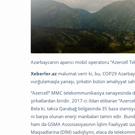
Azərbaycanın aparıcı mobil operatoru “Azercell 
Xeberler.az
məlumat verir ki, bu, COP29 Azərbayca
vurğulamaqla yanaşı, şirkətin bütün əməliyyat sahə
“Azercell” MMC telekommunikasiya sənayesində daya
şirkətlərdən biridir. 2017-ci ildən etibarən “Azercel
Belə ki, təkcə Qarabağ bölgəsində 35 baza stansiyası
ni bərpa olunan enerji mənbələri təmin edir. Bunda
həm də GSMA Assosiasiyasının İqlim Fəaliyyəti üz
Məqsədlərinə (DİM) sadiqliyini, eləcə də telekommu