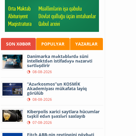
SON XƏBƏR
POPULYAR
YAZARLAR
Danimarka məktəblərdə süni
intellektdən istifadəyə nəzarəti
sərtləşdirir
08-08-2026
“Azərkosmos”un KOSMİK
Akademiyası mükafata layiq
görülüb
08-08-2026
Kiberpolis xarici saytlara hücumlar
təşkil edən şəxsləri saxlayıb
07-08-2026
Fitch ABB-nin reytinqini növbəti