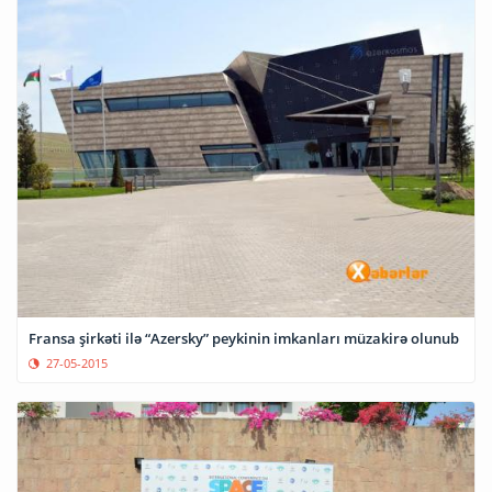
Fransa şirkəti ilə “Azersky” peykinin imkanları müzakirə olunub
27-05-2015