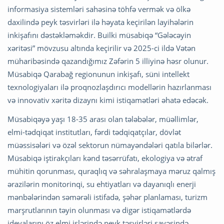
informasiya sistemləri sahəsinə töhfə vermək və ölkə
daxilində peyk təsvirləri ilə həyata keçirilən layihələrin
inkişafını dəstəkləməkdir. Builki müsabiqə “Gələcəyin
xəritəsi” mövzusu altında keçirilir və 2025-ci ildə Vətən
müharibəsində qazandığımız Zəfərin 5 illiyinə həsr olunur.
Müsabiqə Qarabağ regionunun inkişafı, süni intellekt
texnologiyaları ilə proqnozlaşdırıcı modellərin hazırlanması
və innovativ xəritə dizaynı kimi istiqamətləri əhatə edəcək.
Müsabiqəyə yaşı 18-35 arası olan tələbələr, müəllimlər,
elmi-tədqiqat institutları, fərdi tədqiqatçılar, dövlət
müəssisələri və özəl sektorun nümayəndələri qatıla bilərlər.
Müsabiqə iştirakçıları kənd təsərrüfatı, ekologiya və ətraf
mühitin qorunması, quraqlıq və səhralaşmaya məruz qalmış
ərazilərin monitorinqi, su ehtiyatları və dayanıqlı enerji
mənbələrindən səmərəli istifadə, şəhər planlaması, turizm
marşrutlarının təyin olunması və digər istiqamətlərdə
ideyalarını öz elmi işlərində peyk təsvirləri sayəsində