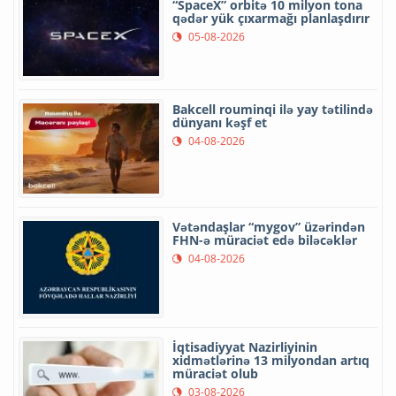
“SpaceX” orbitə 10 milyon tona
qədər yük çıxarmağı planlaşdırır
05-08-2026
Bakcell rouminqi ilə yay tətilində
dünyanı kəşf et
04-08-2026
Vətəndaşlar “mygov” üzərindən
FHN-ə müraciət edə biləcəklər
04-08-2026
İqtisadiyyat Nazirliyinin
xidmətlərinə 13 milyondan artıq
müraciət olub
03-08-2026