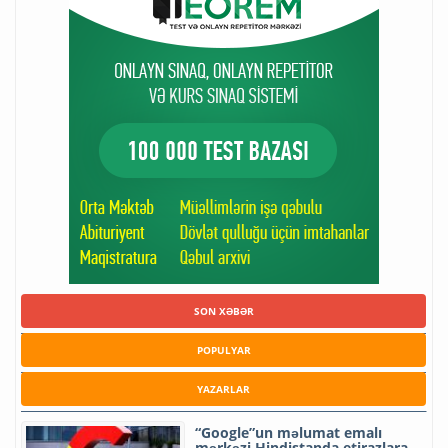
SON XƏBƏR
POPULYAR
YAZARLAR
“Google”un məlumat emalı
mərkəzi Hindistanda etirazlara