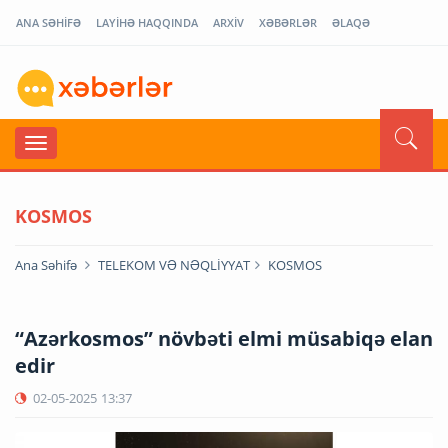
ANA SƏHİFƏ
LAYİHƏ HAQQINDA
ARXİV
XƏBƏRLƏR
ƏLAQƏ
KOSMOS
Ana Səhifə
TELEKOM VƏ NƏQLİYYAT
KOSMOS
“Azərkosmos” növbəti elmi müsabiqə elan
edir
02-05-2025
13:37