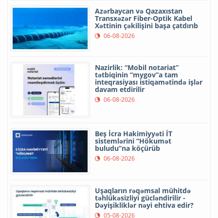
Azərbaycan və Qazaxıstan
Transxəzər Fiber-Optik Kabel
Xəttinin çəkilişini başa çatdırıb
06-08-2026
Nazirlik: “Mobil notariat”
tətbiqinin “mygov”a tam
inteqrasiyası istiqamətində işlər
davam etdirilir
06-08-2026
Beş İcra Hakimiyyəti İT
sistemlərini “Hökumət
buludu”na köçürüb
06-08-2026
Uşaqların rəqəmsal mühitdə
təhlükəsizliyi gücləndirilir -
Dəyişikliklər nəyi ehtiva edir?
05-08-2026