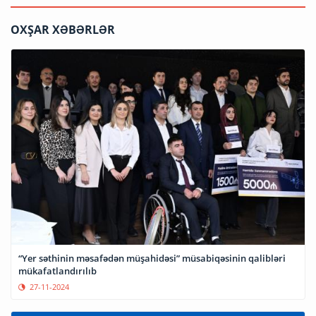
OXŞAR XƏBƏRLƏR
“Yer səthinin məsafədən müşahidəsi” müsabiqəsinin qalibləri
mükafatlandırılıb
27-11-2024