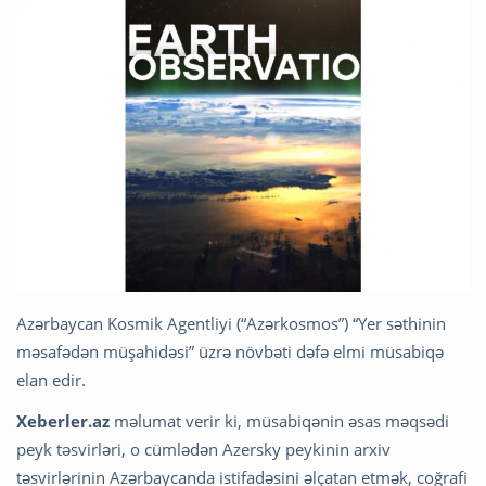
Azərbaycan Kosmik Agentliyi (“Azərkosmos”) “Yer səthinin
məsafədən müşahidəsi” üzrə növbəti dəfə elmi müsabiqə
elan edir.
Xeberler.az
məlumat verir ki, müsabiqənin əsas məqsədi
peyk təsvirləri, o cümlədən Azersky peykinin arxiv
təsvirlərinin Azərbaycanda istifadəsini əlçatan etmək, coğrafi