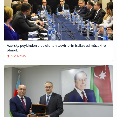
Azersky peykindən əldə olunan təsvirlərin istifadəsi müzakirə
olunub
18-11-2015