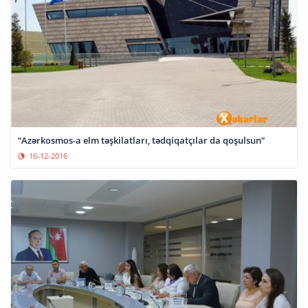
“Azərkosmos-a elm təşkilatları, tədqiqatçılar da qoşulsun”
16-12-2016