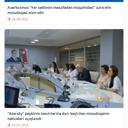
Azərkosmos “Yer səthinin məsafədən müşahidəsi” üzrə elm
müsabiqəsi elan edir
26-09-2022
“Azersky” peykinin təsvirlərinə dair keçirilən müsabiqənin
nəticələri açıqlanıb
05-07-2019