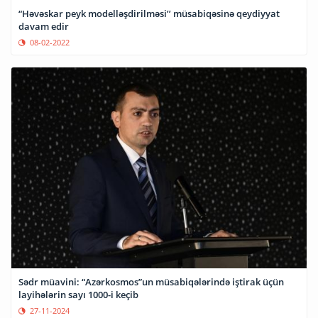
“Həvəskar peyk modelləşdirilməsi’’ müsabiqəsinə qeydiyyat
davam edir
08-02-2022
Sədr müavini: “Azərkosmos”un müsabiqələrində iştirak üçün
layihələrin sayı 1000-i keçib
27-11-2024