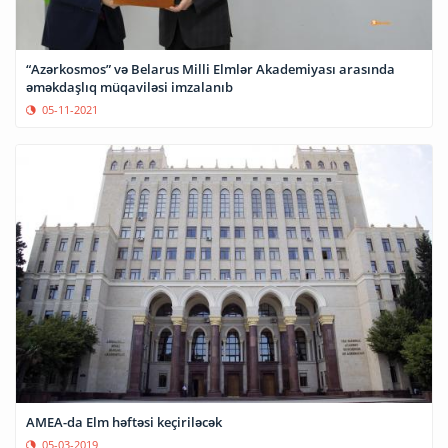
“Azərkosmos” və Belarus Milli Elmlər Akademiyası arasında
əməkdaşlıq müqaviləsi imzalanıb
05-11-2021
AMEA-da Elm həftəsi keçiriləcək
05-03-2019