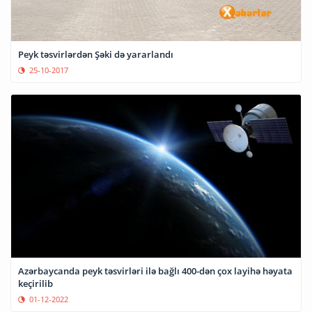
Peyk təsvirlərdən Şəki də yararlandı
25-10-2017
Azərbaycanda peyk təsvirləri ilə bağlı 400-dən çox layihə həyata
keçirilib
01-12-2022