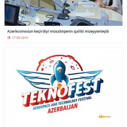
Azərkosmosun keçirdiyi müsabiqənin qalibi müəyyənləşib
17-09-2019