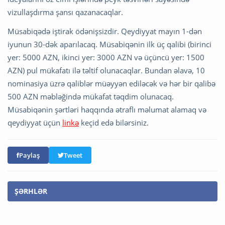
vizullaşdırma şansı qazanacaqlar.
Müsabiqədə iştirak ödənişsizdir. Qeydiyyat mayın 1-dən
iyunun 30-dək aparılacaq. Müsabiqənin ilk üç qalibi (birinci
yer: 5000 AZN, ikinci yer: 3000 AZN və üçüncü yer: 1500
AZN) pul mükafatı ilə təltif olunacaqlar. Bundan əlavə, 10
nominasiya üzrə qaliblər müəyyən ediləcək və hər bir qalibə
500 AZN məbləğində mükafat təqdim olunacaq.
Müsabiqənin şərtləri haqqında ətraflı məlumat alamaq və
qeydiyyat üçün
linkə
keçid edə bilərsiniz.
Paylaş
Tweet
ŞƏRHLƏR