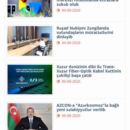
səbəb olub
06-08-2026
Rəşad Nəbiyev Zəngilanda
vətəndaşların müraciətlərini
dinləyib
06-08-2026
Xəzər dənizinin dibi ilə Trans-
Xəzər Fiber-Optik Kabel Xəttinin
çəkilişi başa çatıb
06-08-2026
AZCON-a "Azərkosmos"la bağlı
yeni səlahiyyətlər verilib
06-08-2026