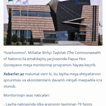
“Azərkosmos”, Millətlər Birliyi Təşkilatı (The Commonwealth
of Nations) ilə əməkdaşlıq çərçivəsində Papua Yeni
Qvineyanın meşə monitorinqi proqramını həyata keçirib.
Xeberler.az
məlumat verir ki, bu layihə meşə ehtiyatlarının
qorunması və ekosistemlərin davamlı inkişafı məqsədilə icra
olunub.
Monitorinqin əsas nəticələri:
- Layihə nəticəsində ölkə ərazisinin təxminən 79 faizini