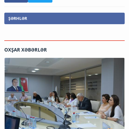
ŞƏRHLƏR
OXŞAR XƏBƏRLƏR