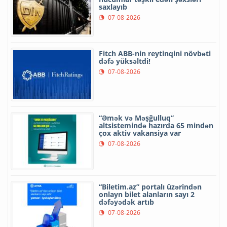
saxlayıb
07-08-2026
Fitch ABB-nin reytinqini növbəti
dəfə yüksəltdi!
07-08-2026
“Əmək və Məşğulluq”
altsistemində hazırda 65 mindən
çox aktiv vakansiya var
07-08-2026
“Biletim.az” portalı üzərindən
onlayn bilet alanların sayı 2
dəfəyədək artıb
07-08-2026