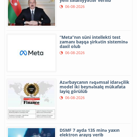
yeni səlahiyyətlər verilib
06-08-2026
“Meta”nın süni intellekti test
zamanı başqa şirkətin sisteminə
daxil olub
06-08-2026
Azərbaycanın rəqəmsal idarəçilik
model iki beynəlxalq mükafata
layiq görülüb
06-08-2026
DSMF 7 ayda 135 minə yaxın
elektron arayış verib