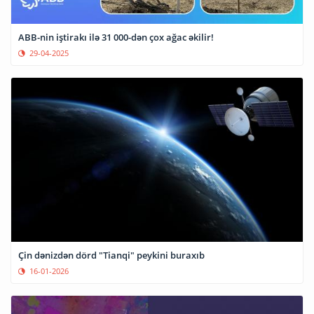
ABB-nin iştirakı ilə 31 000-dən çox ağac əkilir!
29-04-2025
Çin dənizdən dörd "Tianqi" peykini buraxıb
16-01-2026