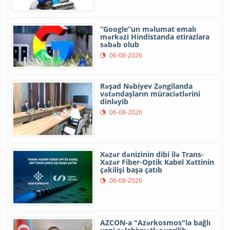
“Google”un məlumat emalı
mərkəzi Hindistanda etirazlara
səbəb olub
06-08-2026
Rəşad Nəbiyev Zəngilanda
vətəndaşların müraciətlərini
dinləyib
06-08-2026
Xəzər dənizinin dibi ilə Trans-
Xəzər Fiber-Optik Kabel Xəttinin
çəkilişi başa çatıb
06-08-2026
AZCON-a "Azərkosmos"la bağlı