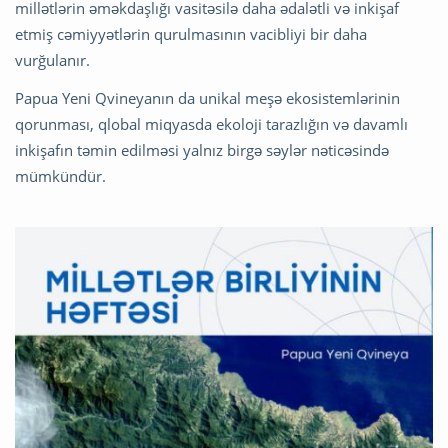
millətlərin əməkdaşlığı vasitəsilə daha ədalətli və inkişaf
etmiş cəmiyyətlərin qurulmasının vacibliyi bir daha
vurğulanır.
Papua Yeni Qvineyanın da unikal meşə ekosistemlərinin
qorunması, qlobal miqyasda ekoloji tarazlığın və davamlı
inkişafın təmin edilməsi yalnız birgə səylər nəticəsində
mümkündür.