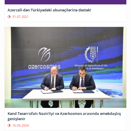
Azercell-dən Türkiyədəki abunəçilərinə dəstək!
31-07-2021
Kənd Təsərrüfatı Nazirliyi və Azərkosmos arasında əməkdaşlıq
genişlənir
16-05-2024