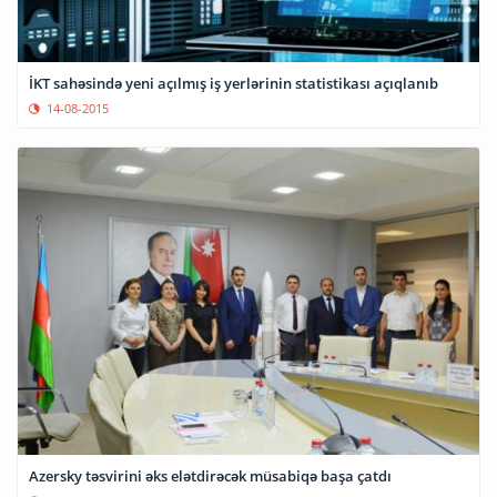
İKT sahəsində yeni açılmış iş yerlərinin statistikası açıqlanıb
14-08-2015
Azersky təsvirini əks elətdirəcək müsabiqə başa çatdı