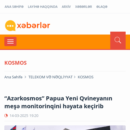
ANA SƏHİFƏ
LAYİHƏ HAQQINDA
ARXİV
XƏBƏRLƏR
ƏLAQƏ
KOSMOS
Ana Səhifə
TELEKOM VƏ NƏQLİYYAT
KOSMOS
“Azərkosmos” Papua Yeni Qvineyanın
meşə monitorinqini həyata keçirib
14-03-2025
19:20