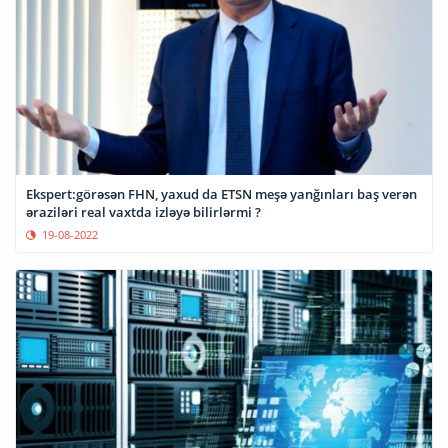
Ekspert:görəsən FHN, yaxud da ETSN meşə yanğınları baş verən
əraziləri real vaxtda izləyə bilirlərmi ?
19-08-2022