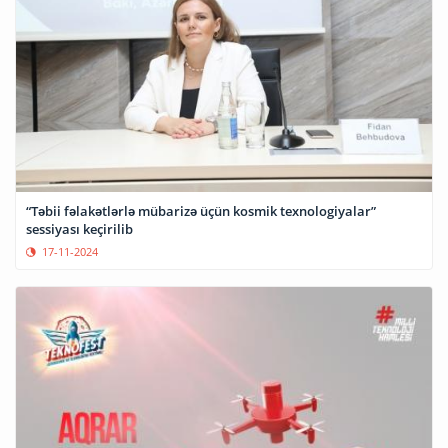
“Təbii fəlakətlərlə mübarizə üçün kosmik texnologiyalar”
sessiyası keçirilib
17-11-2024