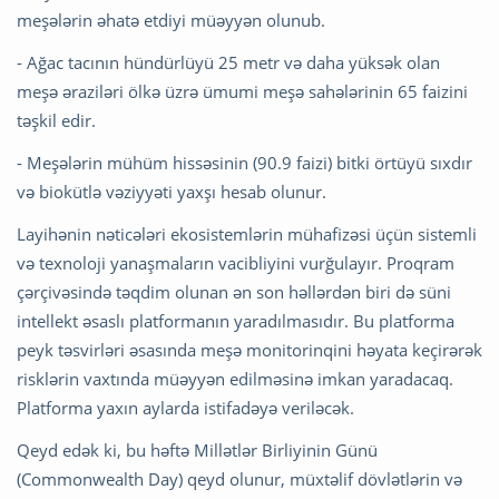
meşələrin əhatə etdiyi müəyyən olunub.
- Ağac tacının hündürlüyü 25 metr və daha yüksək olan
meşə əraziləri ölkə üzrə ümumi meşə sahələrinin 65 faizini
təşkil edir.
- Meşələrin mühüm hissəsinin (90.9 faizi) bitki örtüyü sıxdır
və biokütlə vəziyyəti yaxşı hesab olunur.
Layihənin nəticələri ekosistemlərin mühafizəsi üçün sistemli
və texnoloji yanaşmaların vacibliyini vurğulayır. Proqram
çərçivəsində təqdim olunan ən son həllərdən biri də süni
intellekt əsaslı platformanın yaradılmasıdır. Bu platforma
peyk təsvirləri əsasında meşə monitorinqini həyata keçirərək
risklərin vaxtında müəyyən edilməsinə imkan yaradacaq.
Platforma yaxın aylarda istifadəyə veriləcək.
Qeyd edək ki, bu həftə Millətlər Birliyinin Günü
(Commonwealth Day) qeyd olunur, müxtəlif dövlətlərin və