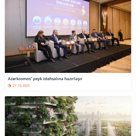
Azərkosmos” peyk istehsalına hazırlaşır
21-10-2025