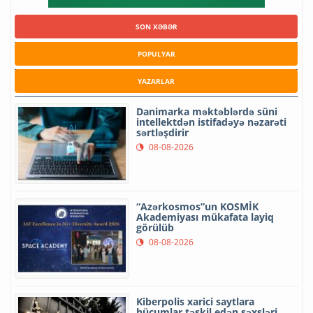
SON XƏBƏR
POPULYAR
YAZARLAR
Danimarka məktəblərdə süni
intellektdən istifadəyə nəzarəti
sərtləşdirir
08-08-2026
“Azərkosmos”un KOSMİK
Akademiyası mükafata layiq
görülüb
08-08-2026
Kiberpolis xarici saytlara
hücumlar təşkil edən şəxsləri