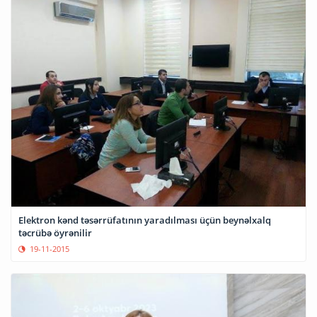
Elektron kənd təsərrüfatının yaradılması üçün beynəlxalq
təcrübə öyrənilir
19-11-2015