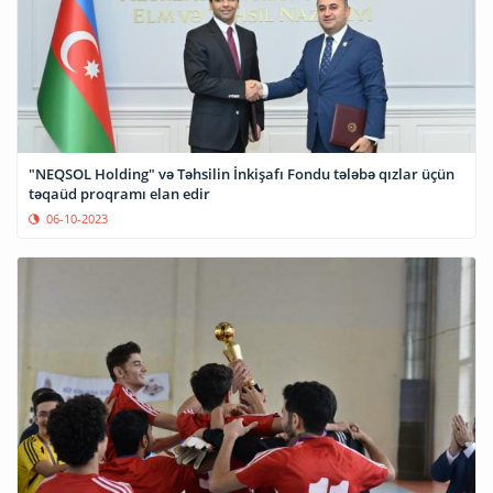
"NEQSOL Holding" və Təhsilin İnkişafı Fondu tələbə qızlar üçün
təqaüd proqramı elan edir
06-10-2023