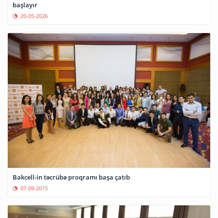
başlayır
20-05-2026
Bakcell-in təcrübə proqramı başa çatıb
07-09-2015