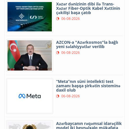
Xəzər dənizinin dibi ilə Trans-
Xəzər Fiber-Optik Kabel Xəttinin
çəkilişi başa çatıb
06-08-2026
AZCON-a "Azərkosmos"la bağlı
yeni səlahiyyətlər verilib
06-08-2026
“Meta”nın süni intellekti test
zamanı başqa şirkətin sisteminə
daxil olub
06-08-2026
Azərbaycanın rəqəmsal idarəçilik
model iki beynəlxalq mükafata