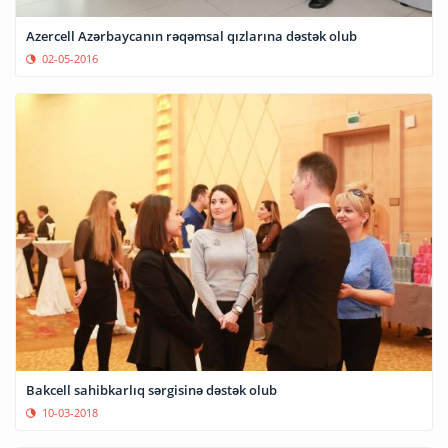
Azercell Azərbaycanın rəqəmsal qızlarına dəstək olub
02-05-2016
Bakcell sahibkarlıq sərgisinə dəstək olub
10-03-2018