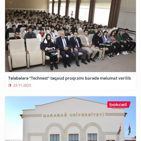
Tələbələrə “Technest” təqaüd proqramı barədə məlumat verilib
23-11-2023