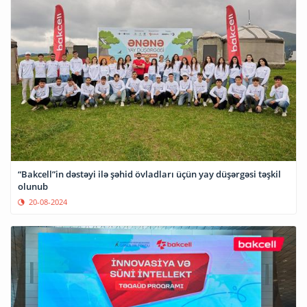
“Bakcell”in dəstəyi ilə şəhid övladları üçün yay düşərgəsi təşkil
olunub
20-08-2024