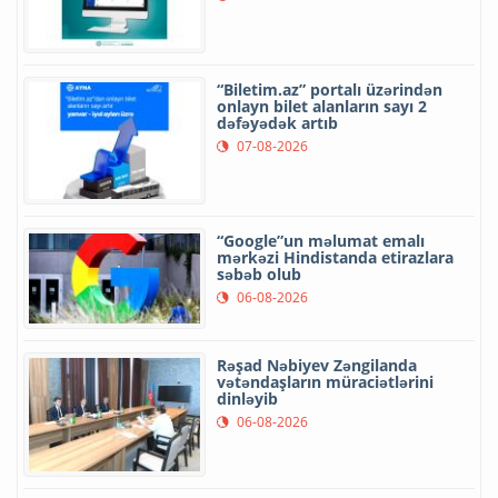
“Biletim.az” portalı üzərindən
onlayn bilet alanların sayı 2
dəfəyədək artıb
07-08-2026
“Google”un məlumat emalı
mərkəzi Hindistanda etirazlara
səbəb olub
06-08-2026
Rəşad Nəbiyev Zəngilanda
vətəndaşların müraciətlərini
dinləyib
06-08-2026