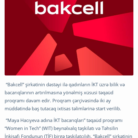
“Bakcell” şirkətinin dəstəyi ilə qadınların İKT üzrə bilik və
bacarıqlarının artırılmasına yönəlmiş xüsusi təqaüd
proqramı davam edir. Proqram çərçivəsində iki ay
müddətində baş tutacaq ixtisas təlimlərinə start verilib.
“Maya Hacıyeva adına İKT bacarıqları” təqaüd proqramı
“Women in Tech” (WIT) beynəlxalq təşkilatı və Təhsilin
İnkişafı Fondunun (TİF) birgə təşkilatçılığı, “Bakcell” şirkətinin