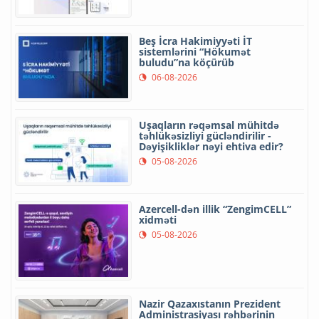
Beş İcra Hakimiyyəti İT
sistemlərini “Hökumət
buludu”na köçürüb
06-08-2026
Uşaqların rəqəmsal mühitdə
təhlükəsizliyi gücləndirilir -
Dəyişikliklər nəyi ehtiva edir?
05-08-2026
Azercell-dən illik “ZengimCELL”
xidməti
05-08-2026
Nazir Qazaxıstanın Prezident
Administrasiyası rəhbərinin