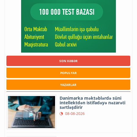
SON XƏBƏR
POPULYAR
YAZARLAR
Danimarka məktəblərdə süni
intellektdən istifadəyə nəzarəti
sərtləşdirir
08-08-2026