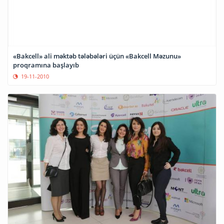
«Bakcell» ali məktəb tələbələri üçün «Bakcell Məzunu»
proqramına başlayıb
19-11-2010