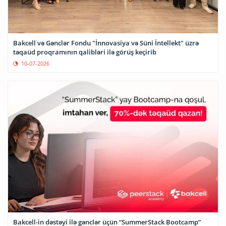
Bakcell və Gənclər Fondu "İnnovasiya və Süni İntellekt" üzrə
təqaüd proqramının qalibləri ilə görüş keçirib
10-07-2026
Bakcell-in dəstəyi ilə gənclər üçün “SummerStack Bootcamp”