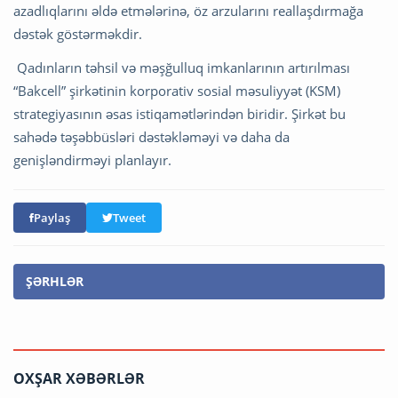
azadlıqlarını əldə etmələrinə, öz arzularını reallaşdırmağa
dəstək göstərməkdir.
Qadınların təhsil və məşğulluq imkanlarının artırılması
“Bakcell” şirkətinin korporativ sosial məsuliyyət (KSM)
strategiyasının əsas istiqamətlərindən biridir. Şirkət bu
sahədə təşəbbüsləri dəstəkləməyi və daha da
genişləndirməyi planlayır.
Paylaş
Tweet
ŞƏRHLƏR
OXŞAR XƏBƏRLƏR