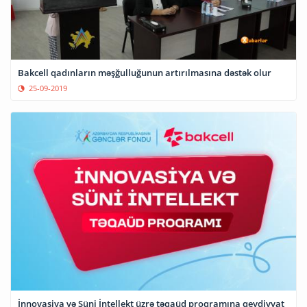
Bakcell qadınların məşğulluğunun artırılmasına dəstək olur
25-09-2019
⁠İnnovasiya və Süni İntellekt üzrə təqaüd proqramına qeydiyyat