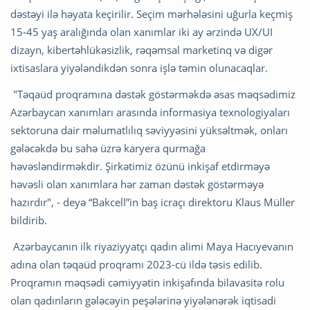
dəstəyi ilə həyata keçirilir. Seçim mərhələsini uğurla keçmiş
15-45 yaş aralığında olan xanımlar iki ay ərzində UX/UI
dizayn, kibertəhlükəsizlik, rəqəmsal marketinq və digər
ixtisaslara yiyələndikdən sonra işlə təmin olunacaqlar.
"Təqaüd proqramına dəstək göstərməkdə əsas məqsədimiz
Azərbaycan xanımları arasında informasiya texnologiyaları
sektoruna dair məlumatlılıq səviyyəsini yüksəltmək, onları
gələcəkdə bu sahə üzrə karyera qurmağa
həvəsləndirməkdir. Şirkətimiz özünü inkişaf etdirməyə
həvəsli olan xanımlara hər zaman dəstək göstərməyə
hazırdır", - deyə “Bakcell”in baş icraçı direktoru Klaus Müller
bildirib.
Azərbaycanın ilk riyaziyyatçı qadın alimi Maya Hacıyevanın
adına olan təqaüd proqramı 2023-cü ildə təsis edilib.
Proqramın məqsədi cəmiyyətin inkişafında bilavasitə rolu
olan qadınların gələcəyin peşələrinə yiyələnərək iqtisadi