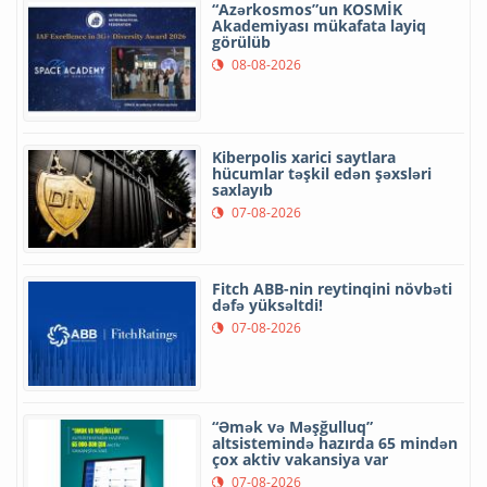
“Azərkosmos”un KOSMİK
Akademiyası mükafata layiq
görülüb
08-08-2026
Kiberpolis xarici saytlara
hücumlar təşkil edən şəxsləri
saxlayıb
07-08-2026
Fitch ABB-nin reytinqini növbəti
dəfə yüksəltdi!
07-08-2026
“Əmək və Məşğulluq”
altsistemində hazırda 65 mindən
çox aktiv vakansiya var
07-08-2026