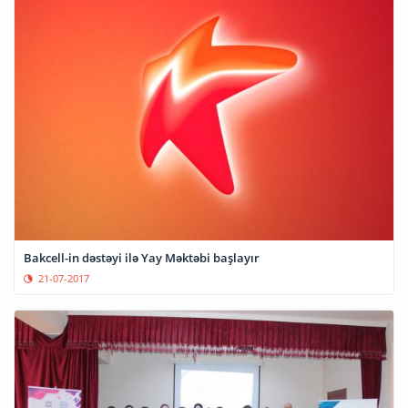
Bakcell-in dəstəyi ilə Yay Məktəbi başlayır
21-07-2017