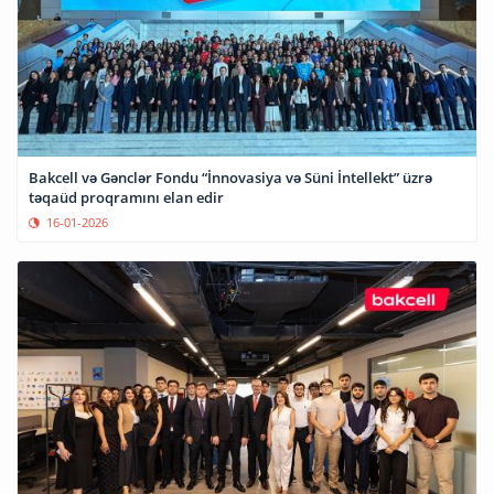
Bakcell və Gənclər Fondu “İnnovasiya və Süni İntellekt” üzrə
təqaüd proqramını elan edir
16-01-2026