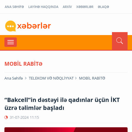
ANA SƏHİFƏ
LAYİHƏ HAQQINDA
ARXİV
XƏBƏRLƏR
ƏLAQƏ
MOBİL RABİTƏ
Ana Səhifə
TELEKOM VƏ NƏQLİYYAT
MOBİL RABİTƏ
“Bakcell”in dəstəyi ilə qadınlar üçün İKT
üzrə təlimlər başladı
31-07-2024
11:15