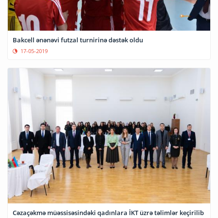
Bakcell ənənəvi futzal turnirinə dəstək oldu
17-05-2019
Cəzaçəkmə müəssisəsindəki qadınlara İKT üzrə təlimlər keçirilib