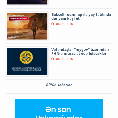
Bakcell rouminqi ilə yay tətilində
dünyanı kəşf et
04-08-2026
Vətəndaşlar “mygov” üzərindən
FHN-ə müraciət edə biləcəklər
04-08-2026
Bütün xəbərlər