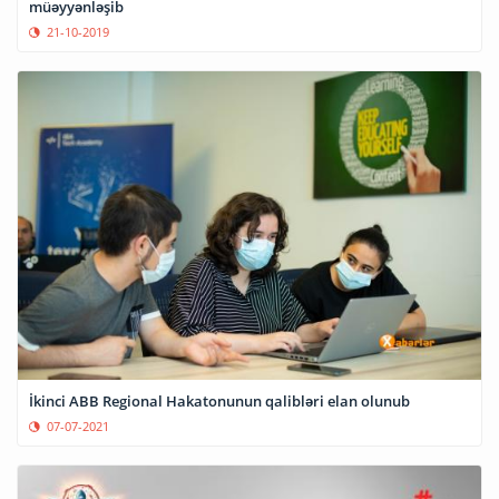
müəyyənləşib
21-10-2019
İkinci ABB Regional Hakatonunun qalibləri elan olunub
07-07-2021