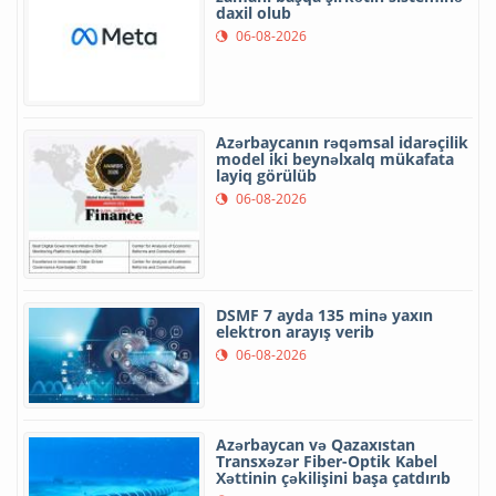
daxil olub
06-08-2026
Azərbaycanın rəqəmsal idarəçilik
model iki beynəlxalq mükafata
layiq görülüb
06-08-2026
DSMF 7 ayda 135 minə yaxın
elektron arayış verib
06-08-2026
Azərbaycan və Qazaxıstan
Transxəzər Fiber-Optik Kabel
Xəttinin çəkilişini başa çatdırıb