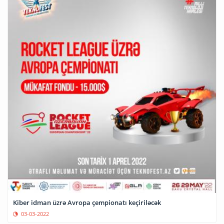
Kiber idman üzrə Avropa çempionatı keçiriləcək
03-03-2022