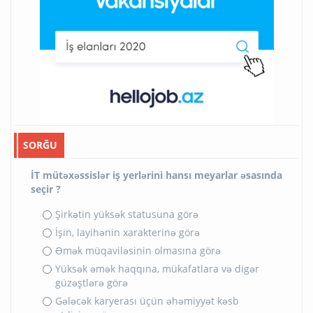
SORĞU
İT mütəxəssislər iş yerlərini hansı meyarlar əsasında
seçir ?
Şirkətin yüksək statusuna görə
İşin, layihənin xarakterinə görə
Əmək müqaviləsinin olmasına görə
Yüksək əmək haqqına, mükafatlara və digər
güzəştlərə görə
Gələcək karyerası üçün əhəmiyyət kəsb