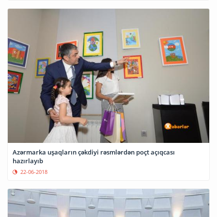
Azərmarka uşaqların çəkdiyi rəsmlərdən poçt açıqcası
hazırlayıb
22-06-2018