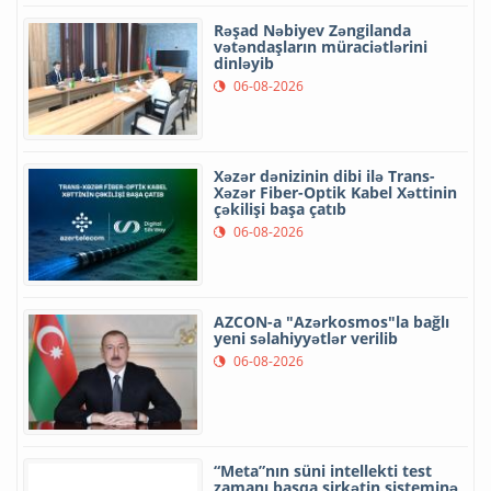
Rəşad Nəbiyev Zəngilanda
vətəndaşların müraciətlərini
dinləyib
06-08-2026
Xəzər dənizinin dibi ilə Trans-
Xəzər Fiber-Optik Kabel Xəttinin
çəkilişi başa çatıb
06-08-2026
AZCON-a "Azərkosmos"la bağlı
yeni səlahiyyətlər verilib
06-08-2026
“Meta”nın süni intellekti test
zamanı başqa şirkətin sisteminə