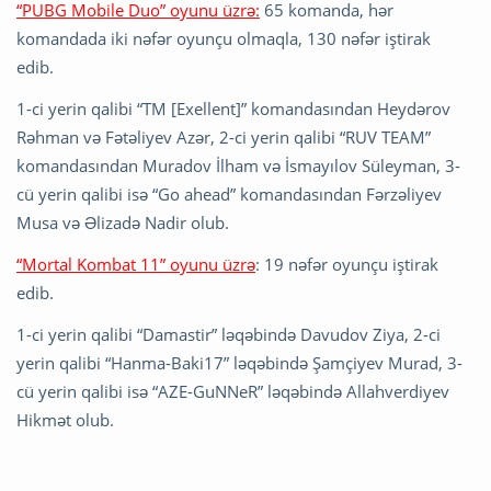
“PUBG Mobile Duo” oyunu üzrə:
65 komanda, hər
komandada iki nəfər oyunçu olmaqla, 130 nəfər iştirak
edib.
1-ci yerin qalibi “TM [Exellent]” komandasından Heydərov
Rəhman və Fətəliyev Azər, 2-ci yerin qalibi “RUV TEAM”
komandasından Muradov İlham və İsmayılov Süleyman, 3-
cü yerin qalibi isə “Go ahead” komandasından Fərzəliyev
Musa və Əlizadə Nadir olub.
“Mortal Kombat 11” oyunu üzrə
: 19 nəfər oyunçu iştirak
edib.
1-ci yerin qalibi “Damastir” ləqəbində Davudov Ziya, 2-ci
yerin qalibi “Hanma-Baki17” ləqəbində Şamçiyev Murad, 3-
cü yerin qalibi isə “AZE-GuNNeR” ləqəbində Allahverdiyev
Hikmət olub.