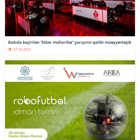
Bakıda keçirilən “kiber müharibə” yarışının qalibi müəyyənləşib
27-10-2023