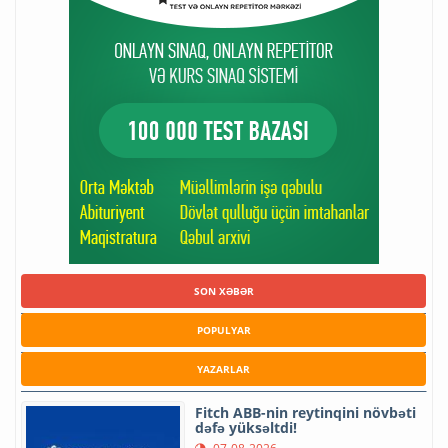
SON XƏBƏR
POPULYAR
YAZARLAR
Fitch ABB-nin reytinqini növbəti
dəfə yüksəltdi!