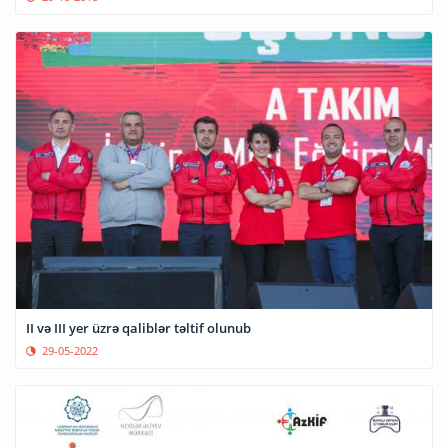
II və III yer üzrə qaliblər təltif olunub
29-05-2022