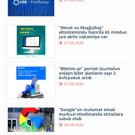
07-08-2026
“Əmək və Məşğulluq”
altsistemində hazırda 65 mindən
çox aktiv vakansiya var
07-08-2026
“Biletim.az” portalı üzərindən
onlayn bilet alanların sayı 2
dəfəyədək artıb
07-08-2026
“Google”un məlumat emalı
mərkəzi Hindistanda etirazlara
səbəb olub
06-08-2026