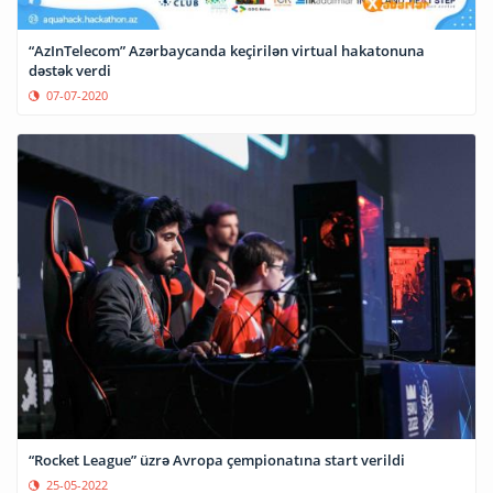
“AzInTelecom” Azərbaycanda keçirilən virtual hakatonuna
dəstək verdi
07-07-2020
“Rocket League” üzrə Avropa çempionatına start verildi
25-05-2022