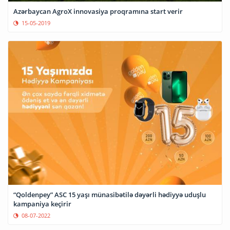
Azərbaycan AgroX innovasiya proqramına start verir
15-05-2019
“Qoldenpey” ASC 15 yaşı münasibətilə dəyərli hədiyyə uduşlu
kampaniya keçirir
08-07-2022