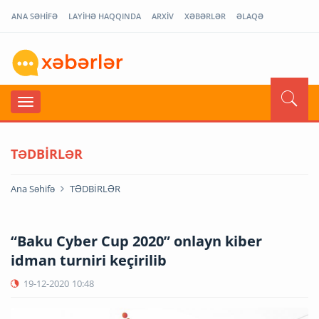
ANA SƏHİFƏ
LAYİHƏ HAQQINDA
ARXİV
XƏBƏRLƏR
ƏLAQƏ
TƏDBİRLƏR
Ana Səhifə
TƏDBİRLƏR
“Baku Cyber Cup 2020” onlayn kiber
idman turniri keçirilib
19-12-2020
10:48