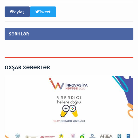
Paylaş
Tweet
ŞƏRHLƏR
OXŞAR XƏBƏRLƏR