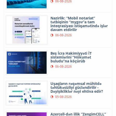
06-08-2026
Nazirlik: “Mobil notariat”
tətbiqinin “mygov”a tam
inteqrasiyası istiqamətində işlər
davam etdirilir
06-08-2026
Beş İcra Hakimiyyəti İT
sistemlərini “Hökumət
buludu”na köçürüb
06-08-2026
Uşaqların rəqəmsal mühitdə
təhlükəsizliyi gücləndirilir -
Dəyişikliklər nəyi ehtiva edir?
05-08-2026
Azercell-dən illik “ZengimCELL”