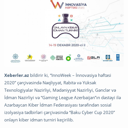
Xeberler.az
bildirir ki, “InnoWeek – İnnovasiya həftəsi
2020” çərçivəsində Nəqliyyat, Rabitə və Yüksək
Texnologiyalar Nazirliyi, Mədəniyyət Nazirliyi, Gənclər və
İdman Nazirliyi və “Gaming League Azerbaijan”ın dəstəyi ilə
Azərbaycan Kiber İdman Federasiyası tərəfindən sosial
izolyasiya tədbirləri çərçivəsində “Baku Cyber Cup 2020”
onlayn kiber idman turniri keçirilib.