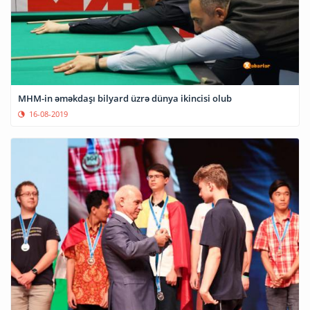
MHM-in əməkdaşı bilyard üzrə dünya ikincisi olub
16-08-2019