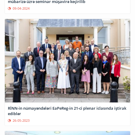
mübarizə üzrə seminar müşavirə keçirilib
09-04-2024
RİNN-in nümayəndələri EaPeReg-in 21-ci plenar iclasında iştirak
ediblər
26-05-2023