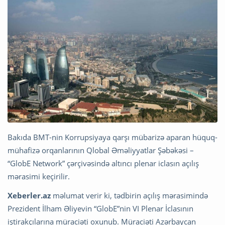
Bakıda BMT-nin Korrupsiyaya qarşı mübarizə aparan hüquq-
mühafizə orqanlarının Qlobal Əməliyyatlar Şəbəkəsi –
“GlobE Network” çərçivəsində altıncı plenar iclasın açılış
mərasimi keçirilir.
Xeberler.az
məlumat verir ki, tədbirin açılış mərasimində
Prezident İlham Əliyevin “GlobE”nin VI Plenar İclasının
iştirakçılarına müraciəti oxunub. Müraciəti Azərbaycan