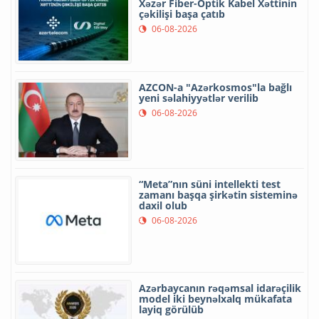
Xəzər Fiber-Optik Kabel Xəttinin
çəkilişi başa çatıb
06-08-2026
AZCON-a "Azərkosmos"la bağlı
yeni səlahiyyətlər verilib
06-08-2026
“Meta”nın süni intellekti test
zamanı başqa şirkətin sisteminə
daxil olub
06-08-2026
Azərbaycanın rəqəmsal idarəçilik
model iki beynəlxalq mükafata
layiq görülüb