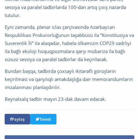
sessiya və paralel tədbirlərdə 100-dən artıq çıxış nəzərdə
tutulur.
Eyni zamanda, plenar iclas çərçivəsində Azərbaycan
Respublikası Prokurorluğunun təşəbbüsü ilə “Konstitusiya və
Suverenlik İli” ilə əlaqədar, habelə ölkəmizin COP29 sədrliyi
ilə bağlı ekoloji hüquqpozmalara qarşı mübarizə ilə bağlı
xüsusi sessiya və paralel tədbirlər də keçiriləcək.
Bundan başqa, tədbirdə çoxsaylı ikitərəfli görüşlərin
keçirilməsi və qarşılıqlı əməkdaşlığa dair memorandumların
imzalanması planlaşdırılır.
Beynəlxalq tədbir mayın 23-dək davam edəcək.
Paylaş
Tweet