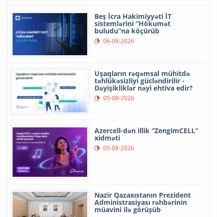
Beş İcra Hakimiyyəti İT
sistemlərini “Hökumət
buludu”na köçürüb
06-08-2026
Uşaqların rəqəmsal mühitdə
təhlükəsizliyi gücləndirilir -
Dəyişikliklər nəyi ehtiva edir?
05-08-2026
Azercell-dən illik “ZengimCELL”
xidməti
05-08-2026
Nazir Qazaxıstanın Prezident
Administrasiyası rəhbərinin
müavini ilə görüşüb