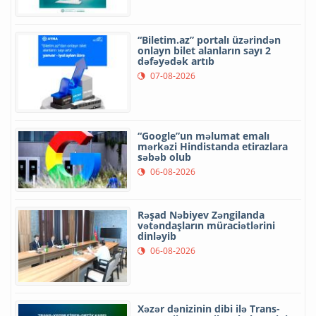
“Biletim.az” portalı üzərindən
onlayn bilet alanların sayı 2
dəfəyədək artıb
07-08-2026
“Google”un məlumat emalı
mərkəzi Hindistanda etirazlara
səbəb olub
06-08-2026
Rəşad Nəbiyev Zəngilanda
vətəndaşların müraciətlərini
dinləyib
06-08-2026
Xəzər dənizinin dibi ilə Trans-