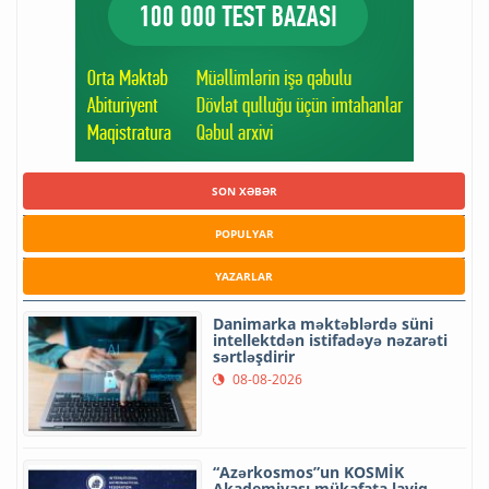
SON XƏBƏR
POPULYAR
YAZARLAR
Danimarka məktəblərdə süni
intellektdən istifadəyə nəzarəti
sərtləşdirir
08-08-2026
“Azərkosmos”un KOSMİK
Akademiyası mükafata layiq