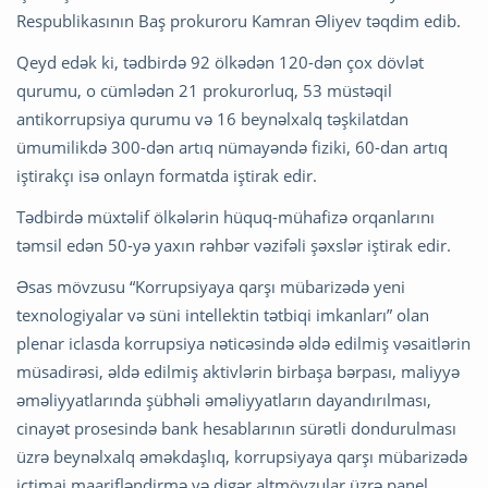
Respublikasının Baş prokuroru Kamran Əliyev təqdim edib.
Qeyd edək ki, tədbirdə 92 ölkədən 120-dən çox dövlət
qurumu, o cümlədən 21 prokurorluq, 53 müstəqil
antikorrupsiya qurumu və 16 beynəlxalq təşkilatdan
ümumilikdə 300-dən artıq nümayəndə fiziki, 60-dan artıq
iştirakçı isə onlayn formatda iştirak edir.
Tədbirdə müxtəlif ölkələrin hüquq-mühafizə orqanlarını
təmsil edən 50-yə yaxın rəhbər vəzifəli şəxslər iştirak edir.
Əsas mövzusu “Korrupsiyaya qarşı mübarizədə yeni
texnologiyalar və süni intellektin tətbiqi imkanları” olan
plenar iclasda korrupsiya nəticəsində əldə edilmiş vəsaitlərin
müsadirəsi, əldə edilmiş aktivlərin birbaşa bərpası, maliyyə
əməliyyatlarında şübhəli əməliyyatların dayandırılması,
cinayət prosesində bank hesablarının sürətli dondurulması
üzrə beynəlxalq əməkdaşlıq, korrupsiyaya qarşı mübarizədə
ictimai maarifləndirmə və digər altmövzular üzrə panel,