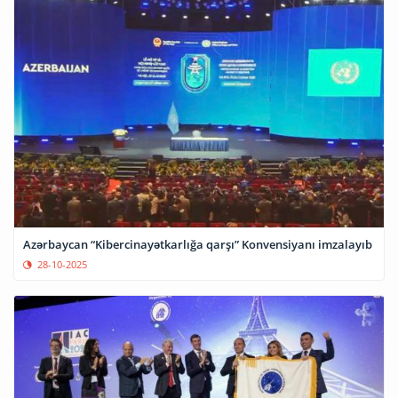
Azərbaycan “Kibercinayətkarlığa qarşı” Konvensiyanı imzalayıb
28-10-2025