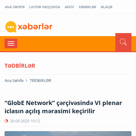
ANA SƏHİFƏ
LAYİHƏ HAQQINDA
ARXİV
XƏBƏRLƏR
ƏLAQƏ
TƏDBİRLƏR
Ana Səhifə
TƏDBİRLƏR
“GlobE Network” çərçivəsində VI plenar
iclasın açılış mərasimi keçirilir
20-05-2025
10:12