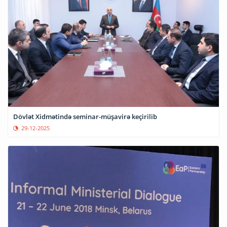
Dövlət Xidmətində seminar-müşavirə keçirilib
29-12-2025