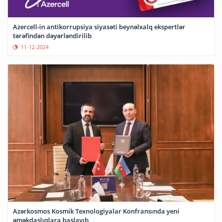
Azercell-in antikorrupsiya siyasəti beynəlxalq ekspertlər
tərəfindən dəyərləndirilib
11-12-2024
Azərkosmos Kosmik Texnologiyalar Konfransında yeni
əməkdaşlıqlara başlayıb