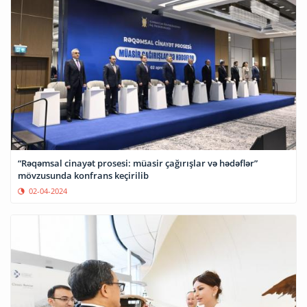
“Rəqəmsal cinayət prosesi: müasir çağırışlar və hədəflər”
mövzusunda konfrans keçirilib
02-04-2024