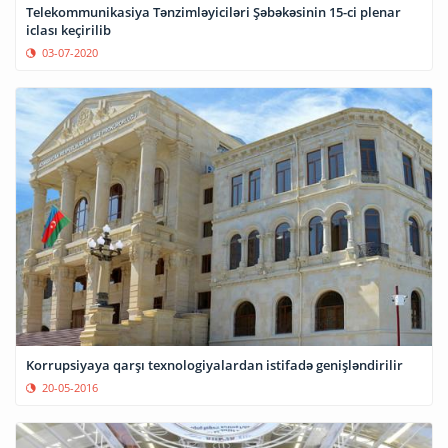
Telekommunikasiya Tənzimləyiciləri Şəbəkəsinin 15-ci plenar
iclası keçirilib
03-07-2020
Korrupsiyaya qarşı texnologiyalardan istifadə genişləndirilir
20-05-2016