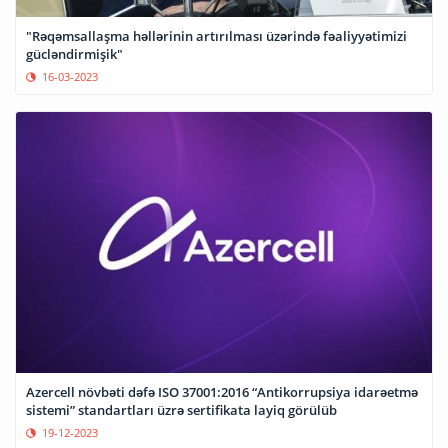
"Rəqəmsallaşma həllərinin artırılması üzərində fəaliyyətimizi
gücləndirmişik"
16-03-2023
Azercell növbəti dəfə ISO 37001:2016 “Antikorrupsiya idarəetmə
sistemi” standartları üzrə sertifikata layiq görülüb
19-12-2023