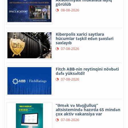
görülüb
08-08-2026
Kiberpolis xarici saytlara
hücumlar təşkil edən şəxsləri
saxlayıb
07-08-2026
Fitch ABB-nin reytinqini növbəti
dəfə yüksəltdi!
07-08-2026
“Əmək və Məşğulluq”
altsistemində hazırda 65 mindən
çox aktiv vakansiya var
07-08-2026