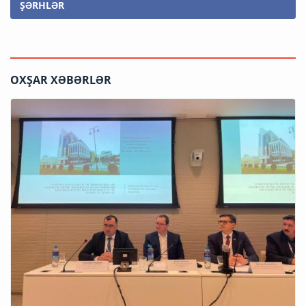
ŞƏRHLƏR
OXŞAR XƏBƏRLƏR