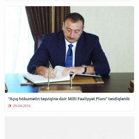
“Açıq hökumətin təşviqinə dair Milli Fəaliyyət Planı” təsdiqlənib
29-04-2016