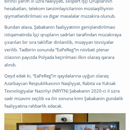
birinci yarım ili üzrə fəaliyyəti, Ekspert İşçi Qruplarının
hesabatları, telekom tənzimləyicilərinin müstəqilliyinin
qiymətləndirilməsi və digər məsələlər müzakirə olunub.
Bundan əlavə, Şəbəkənin fəaliyyətinin genişləndirilməsi
istiqamətində İşçi qrupların sədrləri tərəfindən müzakirəyə
çıxarılan bir sıra təkliflər dinlənilib, müəyyən tövsiyələr
verilib. Tədbirin sonunda “EaPeReg”in növbəti plenar
iclasının payızda Polşada keçirilməsi ilkin olaraq qərara
alınıb.
Qeyd edək ki, “EaPeReg”in qaydalarına uyğun olaraq
Azərbaycan Respublikasının Nəqliyyat, Rabitə və Yüksək
Texnologiyalar Nazirliyi (NRYTN) Şəbəkənin 2020-ci il üzrə
sədr müavini seçilib və ilin sonuna kimi Şəbəkənin gündəlik
fəaliyyətinə rəhbərlik edəcək.