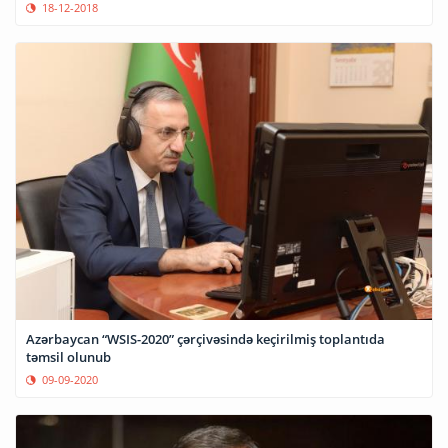
18-12-2018
Azərbaycan “WSIS-2020” çərçivəsində keçirilmiş toplantıda
təmsil olunub
09-09-2020