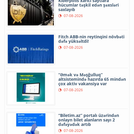
Kiberpolis xarici saytlara
hücumlar təşkil edən şəxsləri
saxlayıb
07-08-2026
Fitch ABB-nin reytinqini növbəti
dəfə yüksəltdi!
07-08-2026
“Əmək və Məşğulluq”
altsistemində hazırda 65 mindən
çox aktiv vakansiya var
07-08-2026
“Biletim.az” portalı üzərindən
onlayn bilet alanların sayı 2
dəfəyədək artıb
07-08-2026