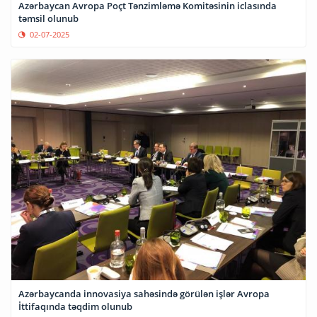
Azərbaycan Avropa Poçt Tənzimləmə Komitəsinin iclasında
təmsil olunub
02-07-2025
Azərbaycanda innovasiya sahəsində görülən işlər Avropa
İttifaqında təqdim olunub