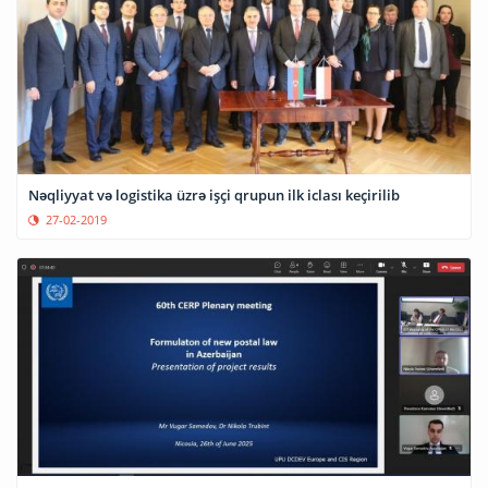
Nəqliyyat və logistika üzrə işçi qrupun ilk iclası keçirilib
27-02-2019