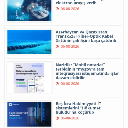
elektron arayış verib
06-08-2026
Azərbaycan və Qazaxıstan
Transxəzər Fiber-Optik Kabel
Xəttinin çəkilişini başa çatdırıb
06-08-2026
Nazirlik: “Mobil notariat”
tətbiqinin “mygov”a tam
inteqrasiyası istiqamətində işlər
davam etdirilir
06-08-2026
Beş İcra Hakimiyyəti İT
sistemlərini “Hökumət
buludu”na köçürüb
06-08-2026