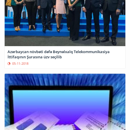
Azərbaycan növbəti dəfə Beynəlxalq Telekommunikasiya
İttifaqının Şurasına üzv seçilib
05-11-2018