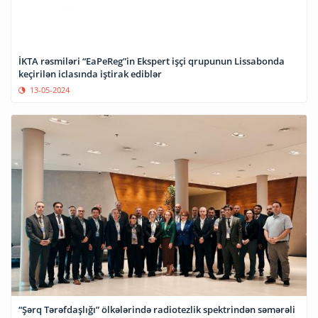
İKTA rəsmiləri “EaPeReg”in Ekspert işçi qrupunun Lissabonda
keçirilən iclasında iştirak ediblər
13-05-2024
“Şərq Tərəfdaşlığı” ölkələrində radiotezlik spektrindən səmərəli