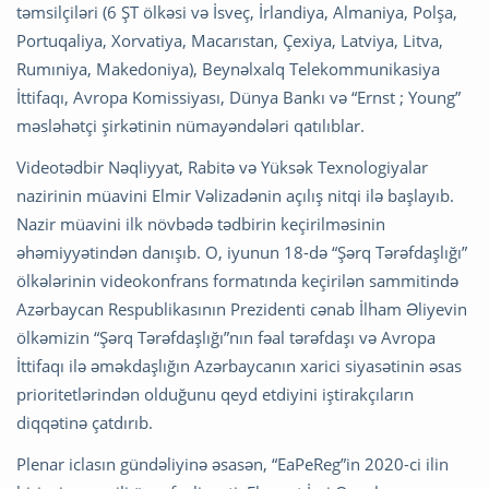
təmsilçiləri (6 ŞT ölkəsi və İsveç, İrlandiya, Almaniya, Polşa,
Portuqaliya, Xorvatiya, Macarıstan, Çexiya, Latviya, Litva,
Rumıniya, Makedoniya), Beynəlxalq Telekommunikasiya
İttifaqı, Avropa Komissiyası, Dünya Bankı və “Ernst ; Young”
məsləhətçi şirkətinin nümayəndələri qatılıblar.
Videotədbir Nəqliyyat, Rabitə və Yüksək Texnologiyalar
nazirinin müavini Elmir Vəlizadənin açılış nitqi ilə başlayıb.
Nazir müavini ilk növbədə tədbirin keçirilməsinin
əhəmiyyətindən danışıb. O, iyunun 18-də “Şərq Tərəfdaşlığı”
ölkələrinin videokonfrans formatında keçirilən sammitində
Azərbaycan Respublikasının Prezidenti cənab İlham Əliyevin
ölkəmizin “Şərq Tərəfdaşlığı”nın fəal tərəfdaşı və Avropa
İttifaqı ilə əməkdaşlığın Azərbaycanın xarici siyasətinin əsas
prioritetlərindən olduğunu qeyd etdiyini iştirakçıların
diqqətinə çatdırıb.
Plenar iclasın gündəliyinə əsasən, “EaPeReg”in 2020-ci ilin