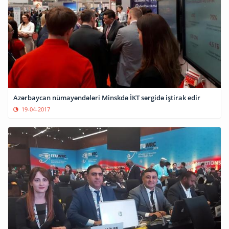
Azərbaycan nümayəndələri Minskdə İKT sərgidə iştirak edir
19-04-2017