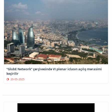
“GlobE Network” çərçivəsində VI plenar iclasın açılış mərasimi
keçirilir
20-05-2025