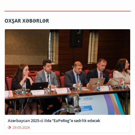
OXŞAR XƏBƏRLƏR
Azərbaycan 2025-ci ildə “EaPeReg”ə sədrlik edəcək
29-05-2024