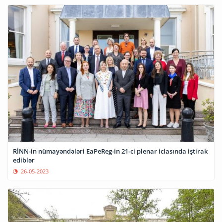
RİNN-in nümayəndələri EaPeReg-in 21-ci plenar iclasında iştirak
ediblər
26-05-2023