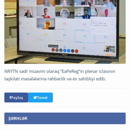
NRYTN sədr müavini olaraq “EaPeReg”in plenar iclasının
təşkilati məsələlərinə rəhbərlik və ev sahibliyi edib.
Paylaş
Tweet
ŞƏRHLƏR