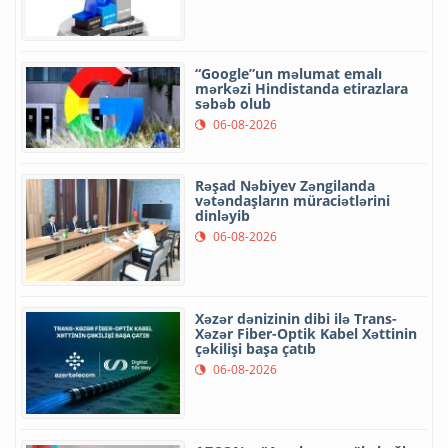
“Google”un məlumat emalı
mərkəzi Hindistanda etirazlara
səbəb olub
06-08-2026
Rəşad Nəbiyev Zəngilanda
vətəndaşların müraciətlərini
dinləyib
06-08-2026
Xəzər dənizinin dibi ilə Trans-
Xəzər Fiber-Optik Kabel Xəttinin
çəkilişi başa çatıb
06-08-2026