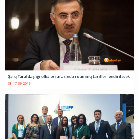
Şərq Tərəfdaşlığı ölkələri arasında rouminq tarifləri endiriləcək
17-09-2019