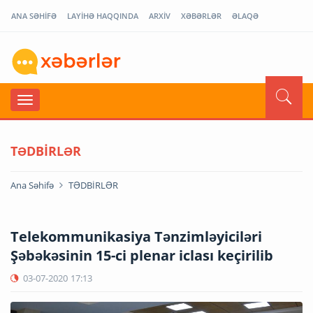
ANA SƏHİFƏ
LAYİHƏ HAQQINDA
ARXİV
XƏBƏRLƏR
ƏLAQƏ
TƏDBİRLƏR
Ana Səhifə
TƏDBİRLƏR
Telekommunikasiya Tənzimləyiciləri
Şəbəkəsinin 15-ci plenar iclası keçirilib
03-07-2020
17:13