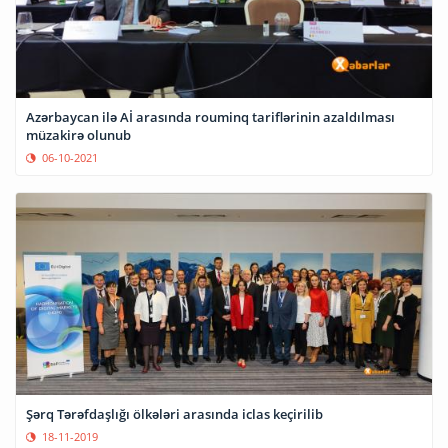
Azərbaycan ilə Aİ arasında rouminq tariflərinin azaldılması
müzakirə olunub
06-10-2021
Şərq Tərəfdaşlığı ölkələri arasında iclas keçirilib
18-11-2019