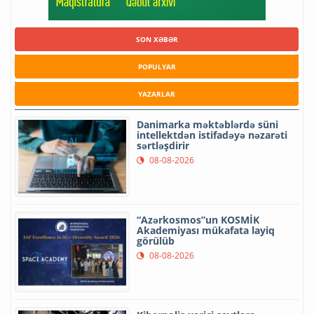
SON XƏBƏR
POPULYAR
YAZARLAR
Danimarka məktəblərdə süni
intellektdən istifadəyə nəzarəti
sərtləşdirir
08-08-2026
“Azərkosmos”un KOSMİK
Akademiyası mükafata layiq
görülüb
08-08-2026