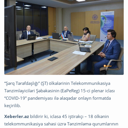
“Şərq Tərəfdaşlığı” (ŞT) ölkələrinin Telekommunikasiya
Tənzimləyiciləri Şəbəkəsinin (EaPeReg) 15-ci plenar iclası
“COVID-19” pandemiyası ilə əlaqədar onlayn formatda
keçirilib.
Xeberler.az
bildirir ki, iclasa 45 iştirakçı – 18 ölkənin
telekommunikasiya sahəsi üzrə Tənzimləmə qurumlarının