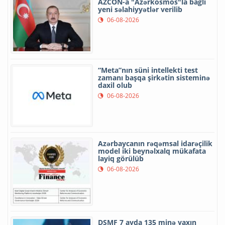
AZCON-a "Azərkosmos"la bağlı
yeni səlahiyyətlər verilib
06-08-2026
“Meta”nın süni intellekti test
zamanı başqa şirkətin sisteminə
daxil olub
06-08-2026
Azərbaycanın rəqəmsal idarəçilik
model iki beynəlxalq mükafata
layiq görülüb
06-08-2026
DSMF 7 ayda 135 minə yaxın