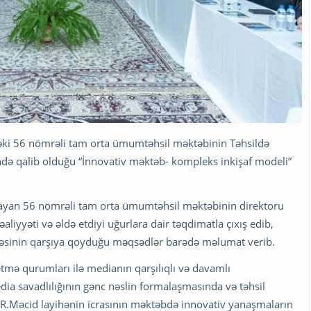
indəki 56 nömrəli tam orta ümumtəhsil məktəbinin Təhsildə
ndə qalib olduğu “İnnovativ məktəb- kompleks inkişaf modeli”
lamlayan 56 nömrəli tam orta ümumtəhsil məktəbinin direktoru
liyyəti və əldə etdiyi uğurlara dair təqdimatla çıxış edib,
həsinin qarşıya qoyduğu məqsədlər barədə məlumat verib.
tmə qurumları ilə medianın qarşılıqlı və davamlı
dia savadlılığının gənc nəslin formalaşmasında və təhsil
b. R.Məcid layihənin icrasının məktəbdə innovativ yanaşmaların