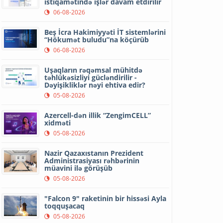
istiqamətində işlər davam etdirilir
06-08-2026
Beş İcra Hakimiyyəti İT sistemlərini
“Hökumət buludu”na köçürüb
06-08-2026
Uşaqların rəqəmsal mühitdə
təhlükəsizliyi gücləndirilir -
Dəyişikliklər nəyi ehtiva edir?
05-08-2026
Azercell-dən illik “ZengimCELL”
xidməti
05-08-2026
Nazir Qazaxıstanın Prezident
Administrasiyası rəhbərinin
müavini ilə görüşüb
05-08-2026
"Falcon 9" raketinin bir hissəsi Ayla
toqquşacaq
05-08-2026