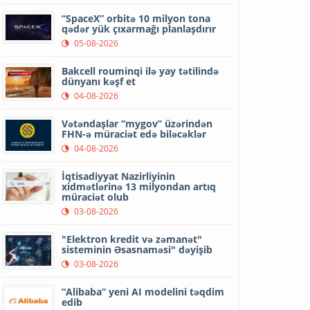
“SpaceX” orbitə 10 milyon tona
qədər yük çıxarmağı planlaşdırır
05-08-2026
Bakcell rouminqi ilə yay tətilində
dünyanı kəşf et
04-08-2026
Vətəndaşlar “mygov” üzərindən
FHN-ə müraciət edə biləcəklər
04-08-2026
İqtisadiyyat Nazirliyinin
xidmətlərinə 13 milyondan artıq
müraciət olub
03-08-2026
"Elektron kredit və zəmanət"
sisteminin Əsasnaməsi" dəyişib
03-08-2026
“Alibaba” yeni AI modelini təqdim
edib