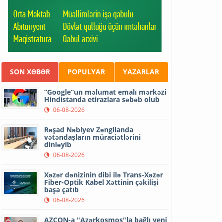
SON XƏBƏR
POPULYAR
YAZARLAR
“Google”un məlumat emalı mərkəzi
Hindistanda etirazlara səbəb olub
06-08-2026
Rəşad Nəbiyev Zəngilanda
vətəndaşların müraciətlərini
dinləyib
06-08-2026
Xəzər dənizinin dibi ilə Trans-Xəzər
Fiber-Optik Kabel Xəttinin çəkilişi
başa çatıb
06-08-2026
AZCON-a "Azərkosmos"la bağlı yeni