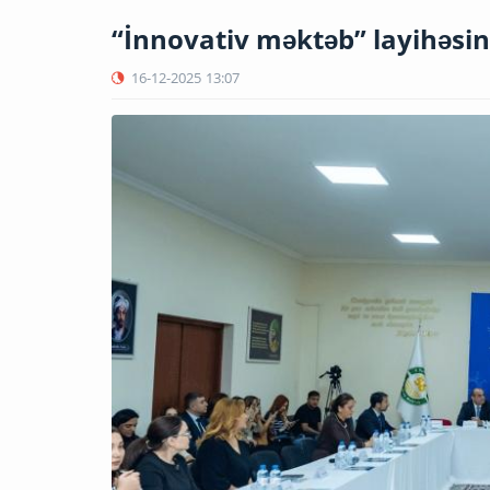
“İnnovativ məktəb” layihəsini
16-12-2025
13:07