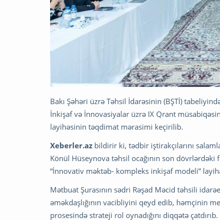
Bakı Şəhəri üzrə Təhsil İdarəsinin (BŞTİ) tabeliy
İnkişaf və İnnovasiyalar üzrə IX Qrant müsabiqəsi
layihəsinin təqdimat mərasimi keçirilib.
Xeberler.az
bildirir ki, tədbir iştirakçılarını sa
Könül Hüseynova təhsil ocağının son dövrlərdəki fəa
“İnnovativ məktəb- kompleks inkişaf modeli” layi
Mətbuat Şurasının sədri Rəşad Məcid təhsili idarəe
əməkdaşlığının vacibliyini qeyd edib, həmçinin me
prosesində strateji rol oynadığını diqqətə çatdırı