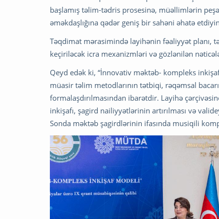
başlamış təlim-tədris prosesinə, müəllimlərin peşə
əməkdaşlığına qədər geniş bir sahəni əhatə etdiyini
Təqdimat mərasimində layihənin fəaliyyət planı, tər
keçiriləcək icra mexanizmləri və gözlənilən nəticələ
Qeyd edək ki, “İnnovativ məktəb- kompleks inkişa
müasir təlim metodlarının tətbiqi, rəqəmsal bacarı
formalaşdırılmasından ibarətdir. Layihə çərçivəsi
inkişafı, şagird nailiyyətlərinin artırılması və va
Sonda məktəb şagirdlərinin ifasında musiqili kom