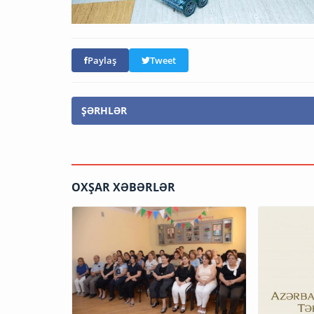
Paylaş
Tweet
ŞƏRHLƏR
OXŞAR XƏBƏRLƏR