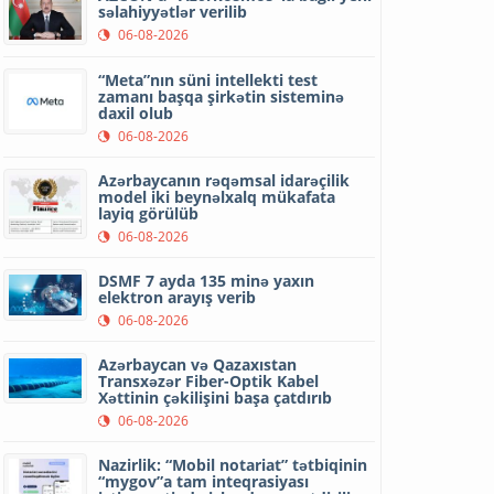
səlahiyyətlər verilib
06-08-2026
“Meta”nın süni intellekti test
zamanı başqa şirkətin sisteminə
daxil olub
06-08-2026
Azərbaycanın rəqəmsal idarəçilik
model iki beynəlxalq mükafata
layiq görülüb
06-08-2026
DSMF 7 ayda 135 minə yaxın
elektron arayış verib
06-08-2026
Azərbaycan və Qazaxıstan
Transxəzər Fiber-Optik Kabel
Xəttinin çəkilişini başa çatdırıb
06-08-2026
Nazirlik: “Mobil notariat” tətbiqinin
“mygov”a tam inteqrasiyası