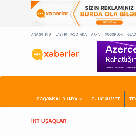
ANA SƏHİFƏ
LAYİHƏ HAQQINDA
ARXİV
XƏBƏRLƏR
ƏLA
RƏQƏMSAL DÜNYA
E - HÖKUMƏT
TE
İKT UŞAQLAR