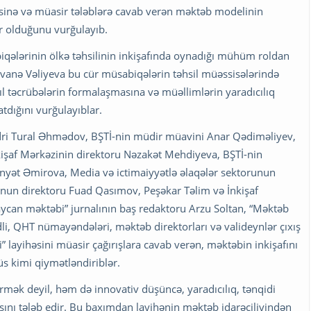
əsinə və müasir tələblərə cavab verən məktəb modelinin
 olduğunu vurğulayıb.
biqələrinin ölkə təhsilinin inkişafında oynadığı mühüm roldan
anə Vəliyeva bu cür müsabiqələrin təhsil müəssisələrində
ıl təcrübələrin formalaşmasına və müəllimlərin yaradıcılıq
tdığını vurğulayıblar.
sədri Tural Əhmədov, BŞTİ-nin müdir müavini Anar Qədiməliyev,
kişaf Mərkəzinin direktoru Nəzakət Mehdiyeva, BŞTİ-nin
inyət Əmirova, Media və ictimaiyyətlə əlaqələr sektorunun
un direktoru Fuad Qasımov, Peşəkar Təlim və İnkişaf
can məktəbi” jurnalının baş redaktoru Arzu Soltan, “Məktəb
i, QHT nümayəndələri, məktəb direktorları və valideynlər çıxış
layihəsini müasir çağırışlara cavab verən, məktəbin inkişafını
s kimi qiymətləndiriblər.
türmək deyil, həm də innovativ düşüncə, yaradıcılıq, tənqidi
sını tələb edir. Bu baxımdan layihənin məktəb idarəçiliyindən