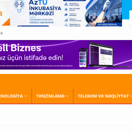
QƏ
XNOLOGİYA
TƏNZİMLƏMƏ
TELEKOM VƏ NƏQLİYYAT