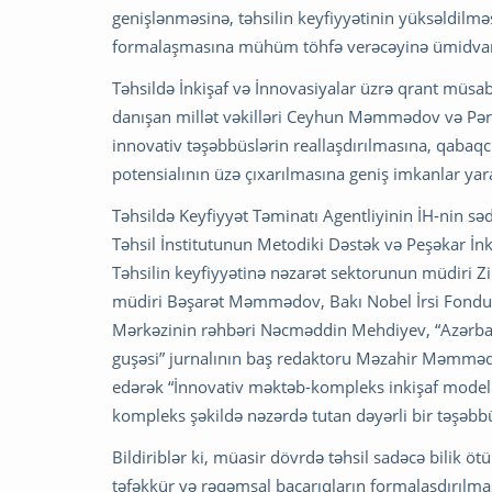
genişlənməsinə, təhsilin keyfiyyətinin yüksəldilm
formalaşmasına mühüm töhfə verəcəyinə ümidvar
Təhsildə İnkişaf və İnnovasiyalar üzrə qrant müsa
danışan millət vəkilləri Ceyhun Məmmədov və Pərv
innovativ təşəbbüslərin reallaşdırılmasına, qabaqc
potensialının üzə çıxarılmasına geniş imkanlar yara
Təhsildə Keyfiyyət Təminatı Agentliyinin İH-nin 
Təhsil İnstitutunun Metodiki Dəstək və Peşəkar İn
Təhsilin keyfiyyətinə nəzarət sektorunun müdiri Z
müdiri Bəşarət Məmmədov, Bakı Nobel İrsi Fondun
Mərkəzinin rəhbəri Nəcməddin Mehdiyev, “Azərbay
guşəsi” jurnalının baş redaktoru Məzahir Məmmədl
edərək “İnnovativ məktəb-kompleks inkişaf modeli” 
kompleks şəkildə nəzərdə tutan dəyərli bir təşəbbü
Bildiriblər ki, müasir dövrdə təhsil sadəcə bilik ö
təfəkkür və rəqəmsal bacarıqların formalaşdırılma