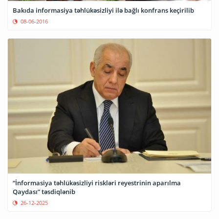
Bakıda informasiya təhlükəsizliyi ilə bağlı konfrans keçirilib
08-06-2016
“İnformasiya təhlükəsizliyi riskləri reyestrinin aparılma
Qaydası” təsdiqlənib
26-12-2025