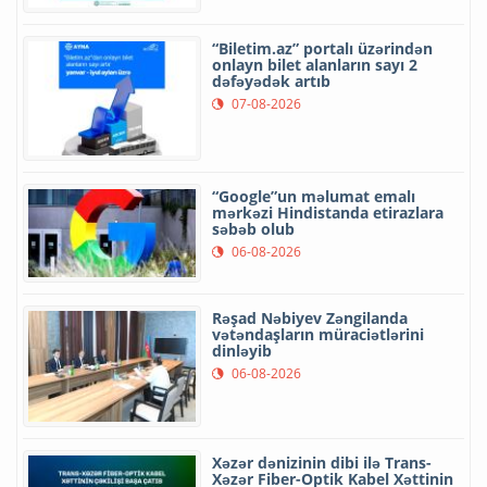
“Biletim.az” portalı üzərindən
onlayn bilet alanların sayı 2
dəfəyədək artıb
07-08-2026
“Google”un məlumat emalı
mərkəzi Hindistanda etirazlara
səbəb olub
06-08-2026
Rəşad Nəbiyev Zəngilanda
vətəndaşların müraciətlərini
dinləyib
06-08-2026
Xəzər dənizinin dibi ilə Trans-
Xəzər Fiber-Optik Kabel Xəttinin