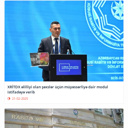
XRİTDX əlilliyi olan şəxslər üçün müyəssərliyə dair modul
istifadəyə verib
21-02-2025