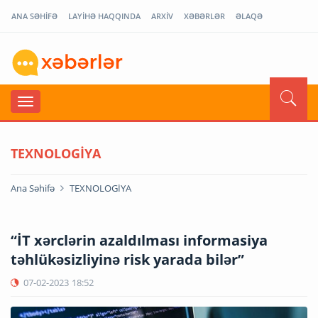
ANA SƏHİFƏ
LAYİHƏ HAQQINDA
ARXİV
XƏBƏRLƏR
ƏLAQƏ
TEXNOLOGİYA
Ana Səhifə
TEXNOLOGİYA
“İT xərclərin azaldılması informasiya
təhlükəsizliyinə risk yarada bilər”
07-02-2023
18:52