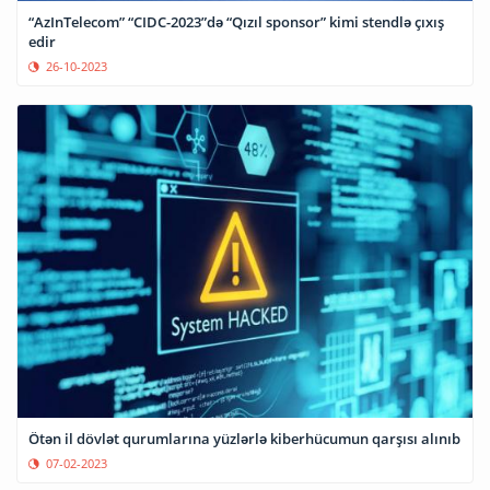
“AzInTelecom” “CIDC-2023”də “Qızıl sponsor” kimi stendlə çıxış
edir
26-10-2023
Ötən il dövlət qurumlarına yüzlərlə kiberhücumun qarşısı alınıb
07-02-2023