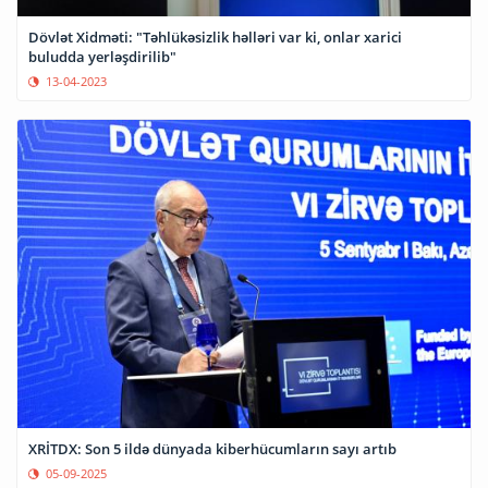
Dövlət Xidməti: "Təhlükəsizlik həlləri var ki, onlar xarici
buludda yerləşdirilib"
13-04-2023
XRİTDX: Son 5 ildə dünyada kiberhücumların sayı artıb
05-09-2025