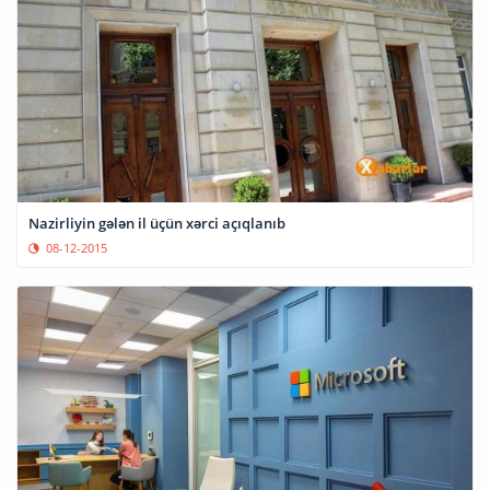
Nazirliyin gələn il üçün xərci açıqlanıb
08-12-2015