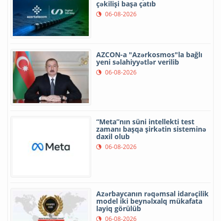
çəkilişi başa çatıb
06-08-2026
AZCON-a "Azərkosmos"la bağlı
yeni səlahiyyətlər verilib
06-08-2026
“Meta”nın süni intellekti test
zamanı başqa şirkətin sisteminə
daxil olub
06-08-2026
Azərbaycanın rəqəmsal idarəçilik
model iki beynəlxalq mükafata
layiq görülüb
06-08-2026