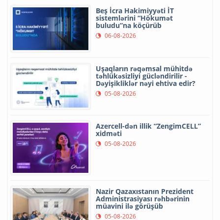
Beş İcra Hakimiyyəti İT
sistemlərini “Hökumət
buludu”na köçürüb
06-08-2026
Uşaqların rəqəmsal mühitdə
təhlükəsizliyi gücləndirilir -
Dəyişikliklər nəyi ehtiva edir?
05-08-2026
Azercell-dən illik “ZengimCELL”
xidməti
05-08-2026
Nazir Qazaxıstanın Prezident
Administrasiyası rəhbərinin
müavini ilə görüşüb
05-08-2026