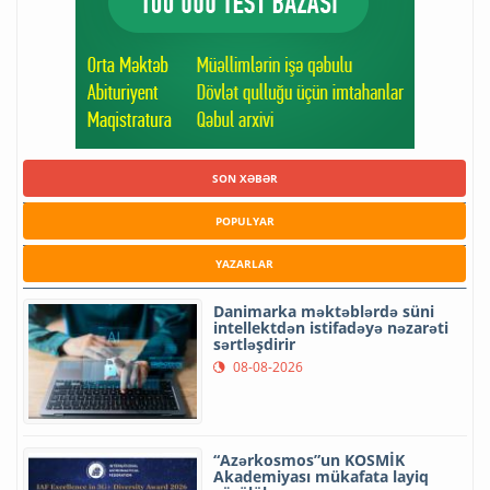
SON XƏBƏR
POPULYAR
YAZARLAR
Danimarka məktəblərdə süni
intellektdən istifadəyə nəzarəti
sərtləşdirir
08-08-2026
“Azərkosmos”un KOSMİK
Akademiyası mükafata layiq