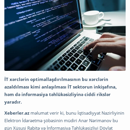
İT xərclərin optimallaşdırılmasının bu xərclərin
azaldılması kimi anlaşılması İT sektorun inkişafına,
həm də informasiya təhlükəsizliyinə ciddi rikslər
yaradır.
Xeberler.az
məlumat verir ki, bunu İqtisadiyyat Nazirliyinin
Elektron İdarəetmə şöbəsinin müdiri Anar Nərimanov bu
gün Xüsusi Rabitə və İnformasiya Təhlükəsizliyi Dövlət