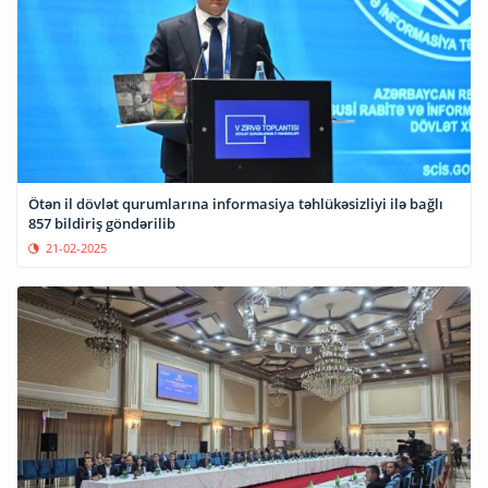
Ötən il dövlət qurumlarına informasiya təhlükəsizliyi ilə bağlı
857 bildiriş göndərilib
21-02-2025