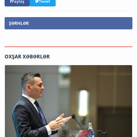
Paylaş
Tweet
ŞƏRHLƏR
OXŞAR XƏBƏRLƏR