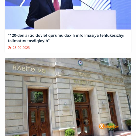
"120-dən artıq dövlət qurumu daxili informasiya təhlükəsizliyi
təlimatını təsdiqləyib"
23-09-2023