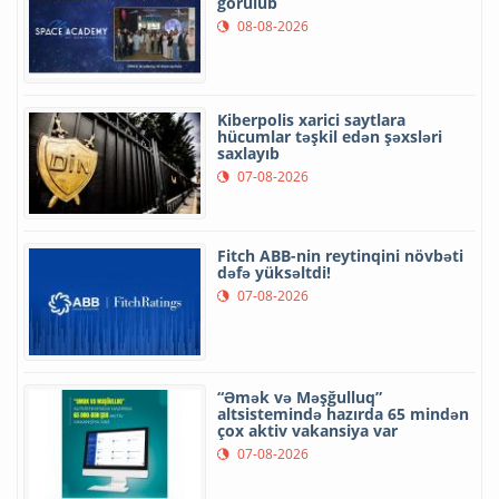
görülüb
08-08-2026
Kiberpolis xarici saytlara
hücumlar təşkil edən şəxsləri
saxlayıb
07-08-2026
Fitch ABB-nin reytinqini növbəti
dəfə yüksəltdi!
07-08-2026
“Əmək və Məşğulluq”
altsistemində hazırda 65 mindən
çox aktiv vakansiya var
07-08-2026