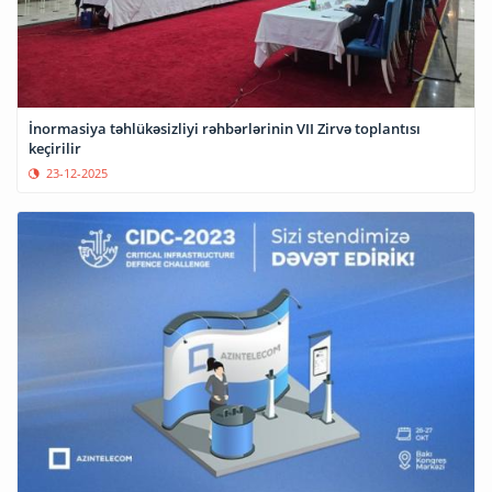
İnormasiya təhlükəsizliyi rəhbərlərinin VII Zirvə toplantısı
keçirilir
23-12-2025