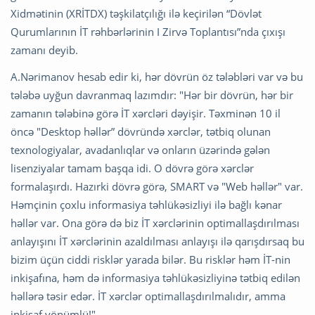
Xidmətinin (XRİTDX) təşkilatçılığı ilə keçirilən “Dövlət
Qurumlarının İT rəhbərlərinin I Zirvə Toplantısı”nda çıxışı
zamanı deyib.
A.Nərimanov hesab edir ki, hər dövrün öz tələbləri var və bu
tələbə uyğun davranmaq lazımdır: "Hər bir dövrün, hər bir
zamanın tələbinə görə İT xərcləri dəyişir. Təxminən 10 il
öncə "Desktop həllər” dövründə xərclər, tətbiq olunan
texnologiyalar, avadanlıqlar və onların üzərində gələn
lisenziyalar tamam başqa idi. O dövrə görə xərclər
formalaşırdı. Hazırki dövrə görə, SMART və "Web həllər" var.
Həmçinin çoxlu informasiya təhlükəsizliyi ilə bağlı kənar
həllər var. Ona görə də biz İT xərclərinin optimallaşdırılması
anlayışını İT xərclərinin azaldılması anlayışı ilə qarışdırsaq bu
bizim üçün ciddi risklər yarada bilər. Bu risklər həm İT-nin
inkişafına, həm də informasiya təhlükəsizliyinə tətbiq edilən
həllərə təsir edər. İT xərclər optimallaşdırılmalıdır, amma
inkişaf yönümlü!".