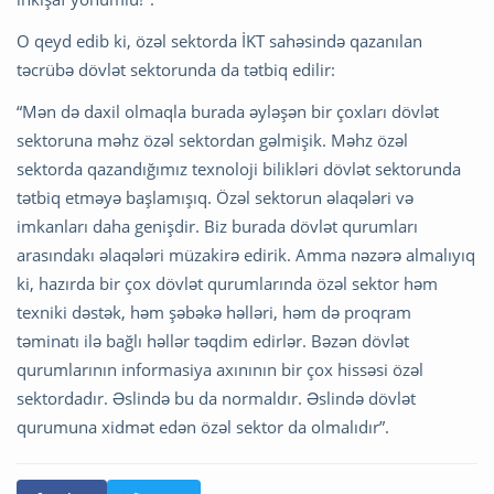
O qeyd edib ki, özəl sektorda İKT sahəsində qazanılan
təcrübə dövlət sektorunda da tətbiq edilir:
“Mən də daxil olmaqla burada əyləşən bir çoxları dövlət
sektoruna məhz özəl sektordan gəlmişik. Məhz özəl
sektorda qazandığımız texnoloji bilikləri dövlət sektorunda
tətbiq etməyə başlamışıq. Özəl sektorun əlaqələri və
imkanları daha genişdir. Biz burada dövlət qurumları
arasındakı əlaqələri müzakirə edirik. Amma nəzərə almalıyıq
ki, hazırda bir çox dövlət qurumlarında özəl sektor həm
texniki dəstək, həm şəbəkə həlləri, həm də proqram
təminatı ilə bağlı həllər təqdim edirlər. Bəzən dövlət
qurumlarının informasiya axınının bir çox hissəsi özəl
sektordadır. Əslində bu da normaldır. Əslində dövlət
qurumuna xidmət edən özəl sektor da olmalıdır”.