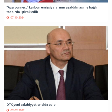
“Azerconnect" karbon emissiyalarının azaldılması ilə bağlı
tədbirdə iştirak edib
07-10-2024
DTX yeni səlahiyyətlər əldə edib
07-07-2022