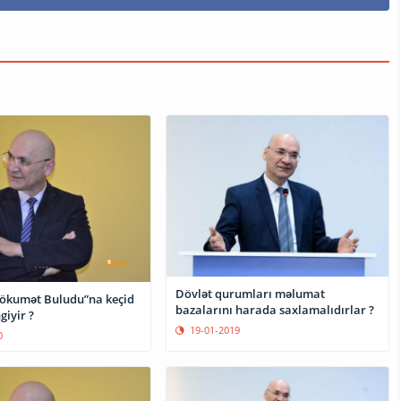
Dövlət qurumları məlumat
Hökumət Buludu”na keçid
bazalarını harada saxlamalıdırlar ?
giyir ?
19-01-2019
0