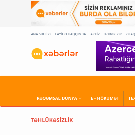
ANA SƏHİFƏ
LAYİHƏ HAQQINDA
ARXİV
XƏBƏRLƏR
ƏLA
RƏQƏMSAL DÜNYA
E - HÖKUMƏT
TE
TƏHLÜKƏSİZLİK