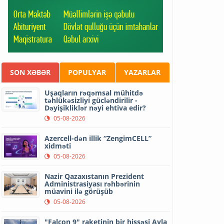
SON XƏBƏR
POPULYAR
YAZARLAR
Uşaqların rəqəmsal mühitdə
təhlükəsizliyi gücləndirilir -
Dəyişikliklər nəyi ehtiva edir?
05-08-2026
Azercell-dən illik “ZengimCELL”
xidməti
05-08-2026
Nazir Qazaxıstanın Prezident
Administrasiyası rəhbərinin
müavini ilə görüşüb
05-08-2026
"Falcon 9" raketinin bir hissəsi Ayla