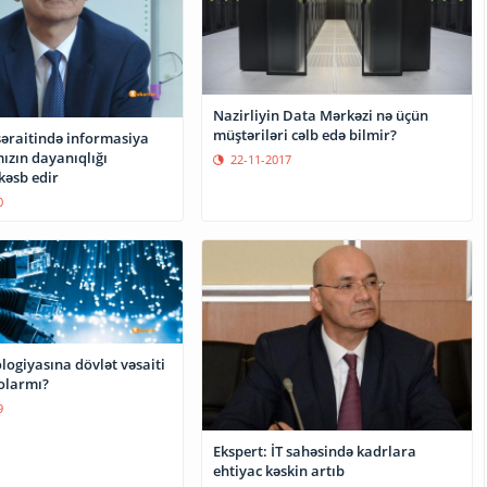
Nazirliyin Data Mərkəzi nə üçün
müştəriləri cəlb edə bilmir?
əraitində informasiya
ızın dayanıqlığı
22-11-2017
kəsb edir
0
ogiyasına dövlət vəsaiti
olarmı?
9
Ekspert: İT sahəsində kadrlara
ehtiyac kəskin artıb