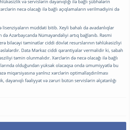
kəsizlik və servislərin dayanıqlığı ilə bağlı şübhələrin
clərin necə olacağı ilə bağlı açıqlamaların verilmədiyini də
 lisenziyaların müddəti bitib. Xeyli bahalı da avadanlıqlar
-nin də Azərbaycanda Nümayəndəliyi artıq bağlanıb. Rəsmi
biləcəyi təminatlar ciddi dövlət resurslarının təhlükəsizliyi
əslələrdir. Data Mərkəz ciddi qarantiyalar verməlidir ki, sabah
sziliyi təmin olunmalıdır. Xərclərin də necə olacağı ilə bağlı
umlarında olduğundan yüksək olacaqsa onda ümumiyyətlə bu
zə miqarsiyasına yanlnız xərclərin optimallaşdırılması
dayanıqlı fəaliyyət və zəruri bütün servislərin əlçatanlığı