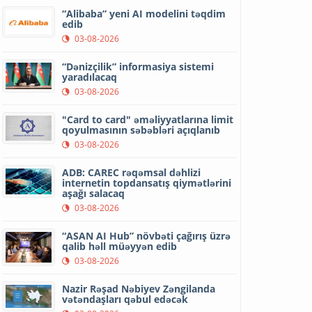
“Alibaba” yeni AI modelini təqdim
edib
03-08-2026
“Dənizçilik” informasiya sistemi
yaradılacaq
03-08-2026
"Card to card" əməliyyatlarına limit
qoyulmasının səbəbləri açıqlanıb
03-08-2026
ADB: CAREC rəqəmsal dəhlizi
internetin topdansatış qiymətlərini
aşağı salacaq
03-08-2026
“ASAN AI Hub” növbəti çağırış üzrə
qalib həll müəyyən edib
03-08-2026
Nazir Rəşad Nəbiyev Zəngilanda
vətəndaşları qəbul edəcək