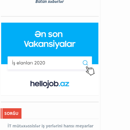
Bütün xəbərlər
SORĞU
İT mütəxəssislər iş yerlərini hansı meyarlar