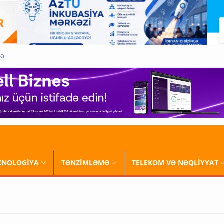
QƏ
XNOLOGİYA
TƏNZİMLƏMƏ
TELEKOM VƏ NƏQLİYYAT