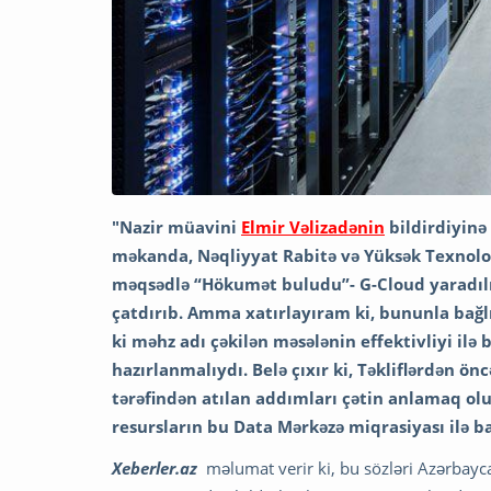
"Nazir müavini
Elmir Vəlizadənin
bildirdiyinə
məkanda, Nəqliyyat Rabitə və Yüksək Texnolog
məqsədlə “Hökumət buludu”- G-Cloud yaradılı
çatdırıb. Amma xatırlayıram ki, bununla bağl
ki məhz adı çəkilən məsələnin effektivliyi ilə
hazırlanmalıydı. Belə çıxır ki, Təkliflərdən
önc
tərəfindən atılan addımları çətin anlamaq ol
resursların bu Data Mərkəzə miqrasiyası ilə bağ
Xeberler.az
məlumat verir ki, bu sözləri Azərbayc