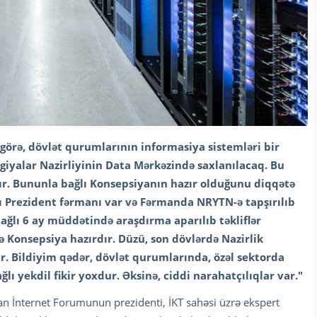
 görə, dövlət qurumlarının informasiya sistemləri bir
iyalar Nazirliyinin Data Mərkəzində saxlanılacaq. Bu
r. Bununla bağlı Konsepsiyanın hazır olduğunu diqqətə
ı Prezident fərmanı var və Fərmanda NRYTN-ə tapşırılıb
 bağlı 6 ay müddətində araşdırma aparılıb təkliflər
ə Konsepsiya hazırdır. Düzü, son dövlərdə Nazirlik
ur.
Bildiyim qədər, dövlət qurumlarında, özəl sektorda
lı yekdil fikir yoxdur. Əksinə, ciddi narahatçılıqlar var."
an İnternet Forumunun prezidenti, İKT sahəsi üzrə ekspert