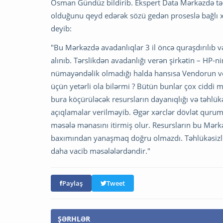
Osman Gündüz bildirib. Ekspert Data Mərkəzdə təhlü
olduğunu qeyd edərək sözü gedən proseslə bağlı xər
deyib:
"Bu Mərkəzdə avadanlıqlar 3 il öncə quraşdırılıb və
alınıb. Tərslikdən avadanlığı verən şirkətin – HP
nümayəndəlik olmadığı halda hansısa Vendorun verə 
üçün yetərli ola bilərmi ? Bütün bunlar çox ciddi m
bura köçürüləcək resursların dayanıqlığı və təhlükə
açıqlamalar verilməyib. Əgər xərclər dövlət qur
məsələ mənasını itirmiş olur. Resursların bu Mərkə
baxımından yanaşmaq doğru olmazdı. Təhlükəsizlik, 
daha vacib məsələlərdəndir."
Paylaş
Tweet
ŞƏRHLƏR