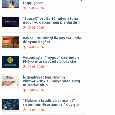
toqquşacaq
05-08-2026
“SpaceX” orbitə 10 milyon tona
qədər yük çıxarmağı planlaşdırır
05-08-2026
Bakcell rouminqi ilə yay tətilində
dünyanı kəşf et
04-08-2026
Vətəndaşlar “mygov” üzərindən
FHN-ə müraciət edə biləcəklər
04-08-2026
İqtisadiyyat Nazirliyinin
xidmətlərinə 13 milyondan artıq
müraciət olub
03-08-2026
"Elektron kredit və zəmanət"
sisteminin Əsasnaməsi" dəyişib
03-08-2026