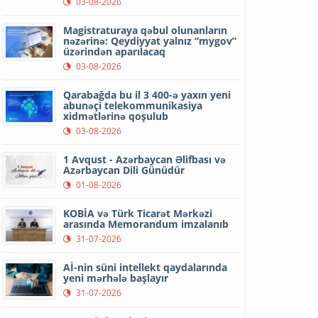
03-08-2026
Magistraturaya qəbul olunanların
nəzərinə: Qeydiyyat yalnız “mygov”
üzərindən aparılacaq
03-08-2026
Qarabağda bu il 3 400-ə yaxın yeni
abunəçi telekommunikasiya
xidmətlərinə qoşulub
03-08-2026
1 Avqust - Azərbaycan Əlifbası və
Azərbaycan Dili Günüdür
01-08-2026
KOBİA və Türk Ticarət Mərkəzi
arasında Memorandum imzalanıb
31-07-2026
Aİ-nin süni intellekt qaydalarında
yeni mərhələ başlayır
31-07-2026