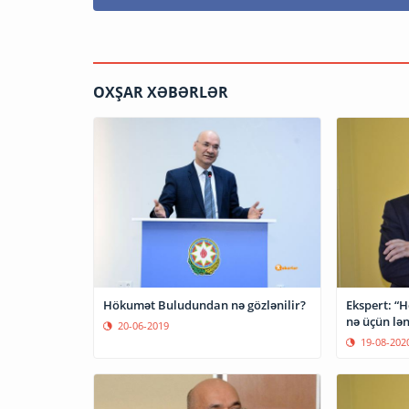
OXŞAR XƏBƏRLƏR
Hökumət Buludundan nə gözlənilir?
Ekspert: “
nə üçün lən
20-06-2019
19-08-202