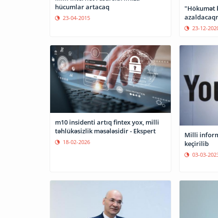
hücumlar artacaq
"Hökumət b
azaldacaq
23-04-2015
23-12-202
m10 insidenti artıq fintex yox, milli
təhlükəsizlik məsələsidir - Ekspert
Milli infor
18-02-2026
keçirilib
03-03-202