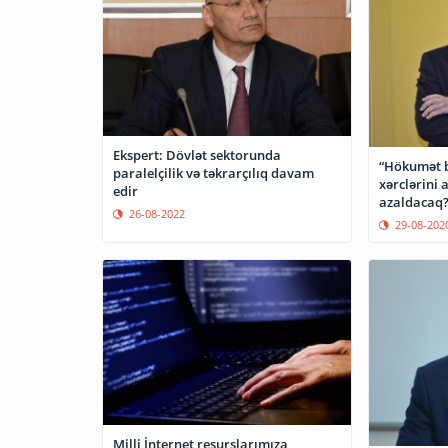
Ekspert: Dövlət sektorunda
“Hökumət b
paralelçilik və təkrarçılıq davam
xərclərini 
edir
azaldacaq
26-08-2022
29-08-202
Milli İnternet resurslarımıza