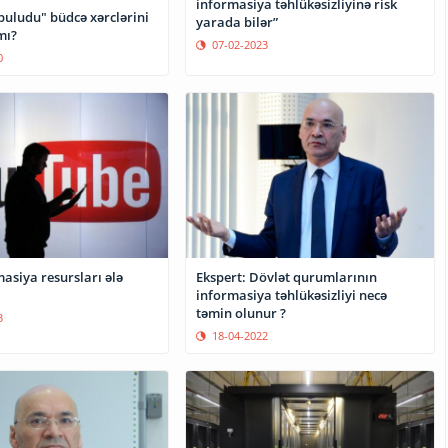
informasiya təhlükəsizliyinə risk
uludu" büdcə xərclərini
yarada bilər”
mı?
07-02-2023
0
masiya resursları ələ
Ekspert: Dövlət qurumlarının
informasiya təhlükəsizliyi necə
təmin olunur ?
3
18-04-2022