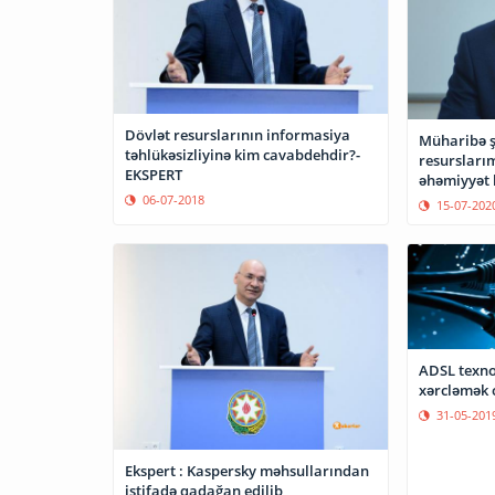
Dövlət resurslarının informasiya
Müharibə ş
təhlükəsizliyinə kim cavabdehdir?-
resurslarım
EKSPERT
əhəmiyyət 
06-07-2018
15-07-202
ADSL texnol
xərcləmək 
31-05-201
Ekspert : Kaspersky məhsullarından
istifadə qadağan edilib