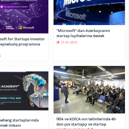
“Microsoft”-dan Azərbaycanın
startap layihələrinə dəstək
soft for Startups Investor
31-01-2015
beynəlxalq proqramına
6
İRİA və KOİCA-nın təlimlərində 40-
əhəng startaplarında
dan çox startapçı və startap
çmək imkanı