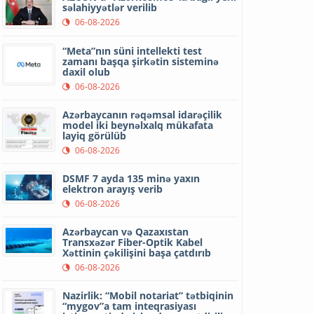
səlahiyyətlər verilib
06-08-2026
“Meta”nın süni intellekti test
zamanı başqa şirkətin sisteminə
daxil olub
06-08-2026
Azərbaycanın rəqəmsal idarəçilik
model iki beynəlxalq mükafata
layiq görülüb
06-08-2026
DSMF 7 ayda 135 minə yaxın
elektron arayış verib
06-08-2026
Azərbaycan və Qazaxıstan
Transxəzər Fiber-Optik Kabel
Xəttinin çəkilişini başa çatdırıb
06-08-2026
Nazirlik: “Mobil notariat” tətbiqinin
“mygov”a tam inteqrasiyası