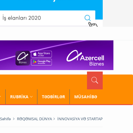
RUBRİKA
TƏDBİRLƏR
MÜSAHİBƏ
Səhifə
RƏQƏMSAL DÜNYA
İNNOVASİYA VƏ STARTAP