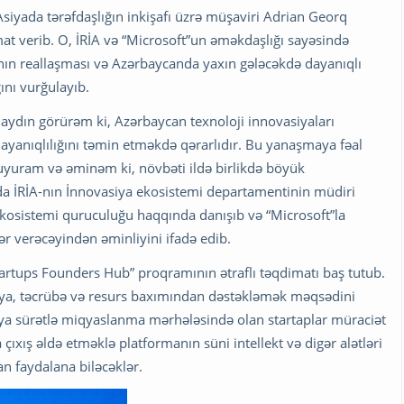
siyada tərəfdaşlığın inkişafı üzrə müşaviri Adrian Georq
t verib. O, İRİA və “Microsoft”un əməkdaşlığı sayəsində
ının reallaşması və Azərbaycanda yaxın gələcəkdə dayanıqlı
ını vurğulayıb.
aydın görürəm ki, Azərbaycan texnoloji innovasiyaları
ayanıqlılığını təmin etməkdə qərarlıdır. Bu yanaşmaya fəal
uyuram və əminəm ki, növbəti ildə birlikdə böyük
da İRİA-nın İnnovasiya ekosistemi departamentinin müdiri
kosistemi quruculuğu haqqında danışıb və “Microsoft”la
r verəcəyindən əminliyini ifadə edib.
tartups Founders Hub” proqramının ətraflı təqdimatı baş tutub.
logiya, təcrübə və resurs baxımından dəstəkləmək məqsədini
 ya sürətlə miqyaslanma mərhələsində olan startaplar müraciət
 çıxış əldə etməklə platformanın süni intellekt və digər alətləri
n faydalana biləcəklər.