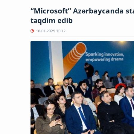
“Microsoft” Azərbaycanda st
təqdim edib
16-01-2025
10:12