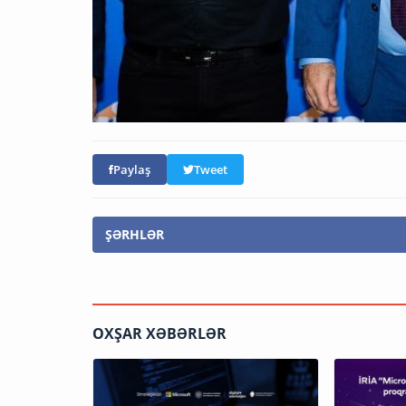
Paylaş
Tweet
ŞƏRHLƏR
OXŞAR XƏBƏRLƏR