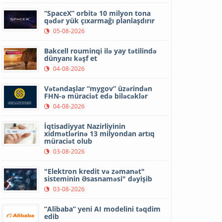
“SpaceX” orbitə 10 milyon tona
qədər yük çıxarmağı planlaşdırır
05-08-2026
Bakcell rouminqi ilə yay tətilində
dünyanı kəşf et
04-08-2026
Vətəndaşlar “mygov” üzərindən
FHN-ə müraciət edə biləcəklər
04-08-2026
İqtisadiyyat Nazirliyinin
xidmətlərinə 13 milyondan artıq
müraciət olub
03-08-2026
"Elektron kredit və zəmanət"
sisteminin Əsasnaməsi" dəyişib
03-08-2026
“Alibaba” yeni AI modelini təqdim
edib