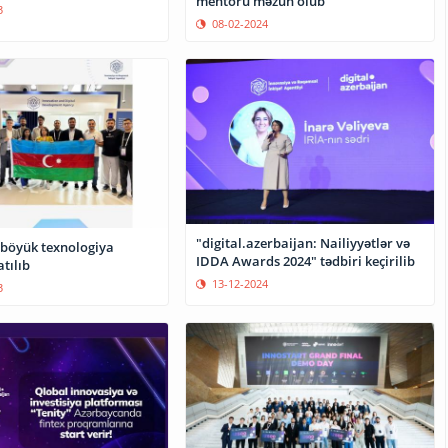
mentoru məzun olub
3
08-02-2024
"digital.azerbaijan: Nailiyyətlər və
n böyük texnologiya
IDDA Awards 2024" tədbiri keçirilib
atılıb
13-12-2024
3