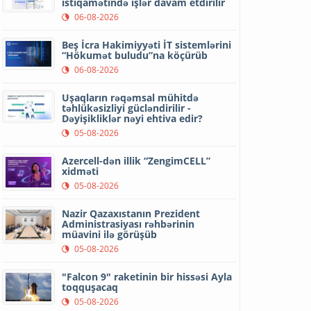
istiqamətində işlər davam etdirilir
06-08-2026
Beş İcra Hakimiyyəti İT sistemlərini
“Hökumət buludu”na köçürüb
06-08-2026
Uşaqların rəqəmsal mühitdə
təhlükəsizliyi gücləndirilir -
Dəyişikliklər nəyi ehtiva edir?
05-08-2026
Azercell-dən illik “ZengimCELL”
xidməti
05-08-2026
Nazir Qazaxıstanın Prezident
Administrasiyası rəhbərinin
müavini ilə görüşüb
05-08-2026
"Falcon 9" raketinin bir hissəsi Ayla
toqquşacaq
05-08-2026