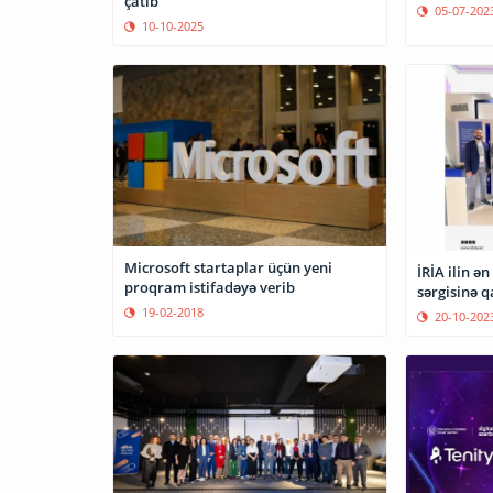
çatıb
05-07-202
10-10-2025
Microsoft startaplar üçün yeni
İRİA ilin ə
proqram istifadəyə verib
sərgisinə q
19-02-2018
20-10-202