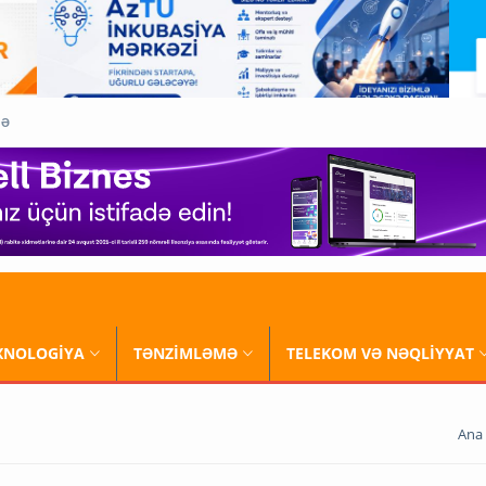
QƏ
XNOLOGİYA
TƏNZİMLƏMƏ
TELEKOM VƏ NƏQLİYYAT
Ana 