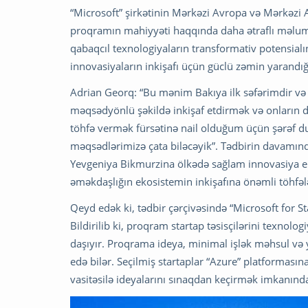
“Microsoft” şirkətinin Mərkəzi Avropa və Mərkəzi A
proqramın mahiyyəti haqqında daha ətraflı məluma
qabaqcıl texnologiyaların transformativ potensial
innovasiyaların inkişafı üçün güclü zəmin yarandığ
Adrian Georq: “Bu mənim Bakıya ilk səfərimdir və 
məqsədyönlü şəkildə inkişaf etdirmək və onların d
töhfə vermək fürsətinə nail olduğum üçün şərəf d
məqsədlərimizə çata biləcəyik”. Tədbirin davamın
Yevgeniya Bikmurzina ölkədə sağlam innovasiya e
əməkdaşlığın ekosistemin inkişafına önəmli töhfələ
Qeyd edək ki, tədbir çərçivəsində “Microsoft for S
Bildirilib ki, proqram startap təsisçilərini texno
daşıyır. Proqrama ideya, minimal işlək məhsul və
edə bilər. Seçilmiş startaplar “Azure” platformasına
vasitəsilə ideyalarını sınaqdan keçirmək imkanında