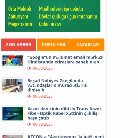
SON XƏBƏR
POPULYAR
YAZARLAR
“Google”un məlumat emalı mərkəzi
Hindistanda etirazlara səbəb olub
06-08-2026
Rəşad Nəbiyev Zəngilanda
vətəndaşların müraciətlərini
dinləyib
06-08-2026
Xəzər dənizinin dibi ilə Trans-Xəzər
Fiber-Optik Kabel Xəttinin çəkilişi
başa çatıb
06-08-2026
AZCON-a "Azərkosmos"la bağlı yeni