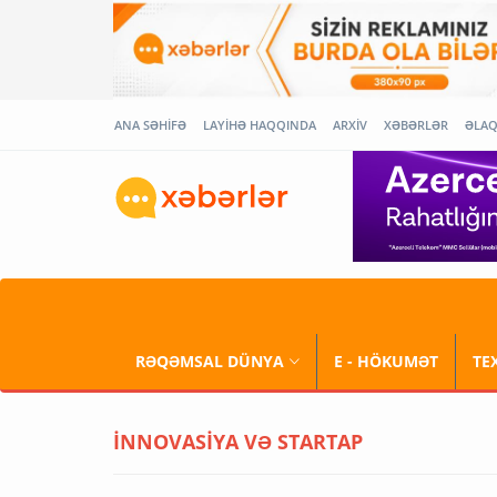
ANA SƏHİFƏ
LAYİHƏ HAQQINDA
ARXİV
XƏBƏRLƏR
ƏLA
RƏQƏMSAL DÜNYA
E - HÖKUMƏT
TE
İNNOVASİYA VƏ STARTAP