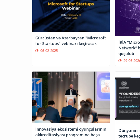
Gürcüstan və Azərbaycan "Microsoft
İRİA “Micro
for Startups" vebinarı keçirəcək
Network” 
06-02-2025
qoşulub
29-06-202
İnnovasiya ekosistemi oyunçularının
Dünyanın n
akkreditasiyası proqramına başa
təcrübə ke