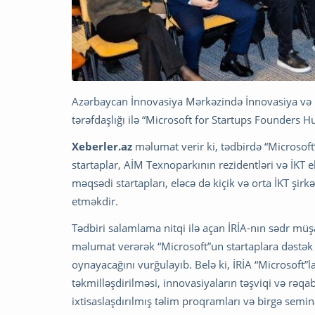
Azərbaycan İnnovasiya Mərkəzində İnnovasiya və Rəq
tərəfdaşlığı ilə “Microsoft for Startups Founders H
Xeberler.az
məlumat verir ki, tədbirdə “Microsoft
startaplar, AİM Texnoparkının rezidentləri və İKT ek
məqsədi startapları, eləcə də kiçik və orta İKT şirkə
etməkdir.
Tədbiri salamlama nitqi ilə açan İRİA-nın sədr m
məlumat verərək “Microsoft”un startaplara dəstək 
oynayacağını vurğulayıb. Belə ki, İRİA “Microsoft”
təkmilləşdirilməsi, innovasiyaların təşviqi və rəqab
ixtisaslaşdırılmış təlim proqramları və birgə semin