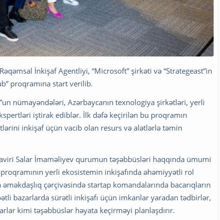
əmsal İnkişaf Agentliyi, “Microsoft” şirkəti və “Strategeast”in
ub” proqramına start verilib.
”un nümayəndələri, Azərbaycanın texnologiya şirkətləri, yerli
spertləri iştirak ediblər. İlk dəfə keçirilən bu proqramın
tlərini inkişaf üçün vacib olan resurs və alətlərlə təmin
üşaviri Salar İmaməliyev qurumun təşəbbüsləri haqqında ümumi
proqramının yerli ekosistemin inkişafında əhəmiyyətli rol
la əməkdaşlıq çərçivəsində startap komandalarında bacarıqların
ətli bazarlarda sürətli inkişafı üçün imkanlar yaradan tədbirlər,
arlar kimi təşəbbüslər həyata keçirməyi planlaşdırır.