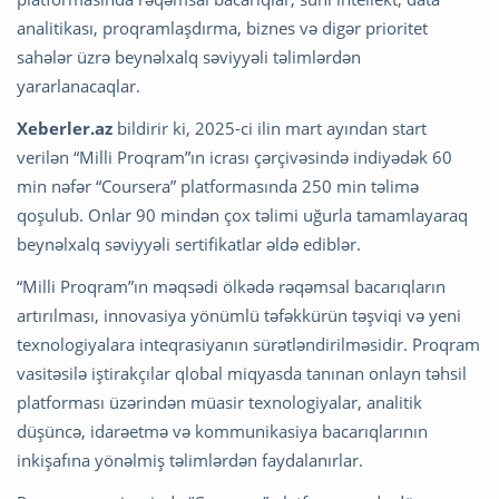
analitikası, proqramlaşdırma, biznes və digər prioritet
sahələr üzrə beynəlxalq səviyyəli təlimlərdən
yararlanacaqlar.
Xeberler.az
bildirir ki, 2025-ci ilin mart ayından start
verilən “Milli Proqram”ın icrası çərçivəsində indiyədək 60
min nəfər “Coursera” platformasında 250 min təlimə
qoşulub. Onlar 90 mindən çox təlimi uğurla tamamlayaraq
beynəlxalq səviyyəli sertifikatlar əldə ediblər.
“Milli Proqram”ın məqsədi ölkədə rəqəmsal bacarıqların
artırılması, innovasiya yönümlü təfəkkürün təşviqi və yeni
texnologiyalara inteqrasiyanın sürətləndirilməsidir. Proqram
vasitəsilə iştirakçılar qlobal miqyasda tanınan onlayn təhsil
platforması üzərindən müasir texnologiyalar, analitik
düşüncə, idarəetmə və kommunikasiya bacarıqlarının
inkişafına yönəlmiş təlimlərdən faydalanırlar.