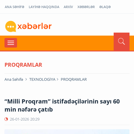
ANA SƏHİFƏ
LAYİHƏ HAQQINDA
ARXİV
XƏBƏRLƏR
ƏLAQƏ
PROQRAMLAR
Ana Səhifə
TEXNOLOGİYA
PROQRAMLAR
“Milli Proqram” istifadəçilərinin sayı 60
min nəfərə çatıb
26-01-2026
20:29