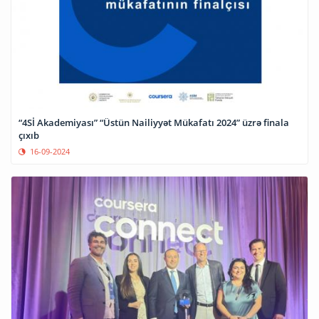
“4Sİ Akademiyası” “Üstün Nailiyyət Mükafatı 2024” üzrə finala
çıxıb
16-09-2024