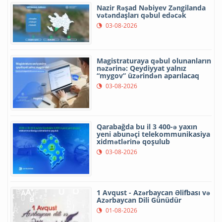
Nazir Rəşad Nəbiyev Zəngilanda
vətəndaşları qəbul edəcək
03-08-2026
Magistraturaya qəbul olunanların
nəzərinə: Qeydiyyat yalnız
“mygov” üzərindən aparılacaq
03-08-2026
Qarabağda bu il 3 400-ə yaxın
yeni abunəçi telekommunikasiya
xidmətlərinə qoşulub
03-08-2026
1 Avqust - Azərbaycan Əlifbası və
Azərbaycan Dili Günüdür
01-08-2026