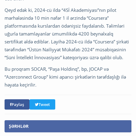
Qeyd edək ki, 2024-cü ildə “4Sİ Akademiyası”nın pilot
mərhələsində 10 min nəfər 1 il ərzində “Coursera”
platformasında kurslardan ödənişsiz faydalanıb. Təlimləri
uğurla tamamlayanlar ümumilikdə 4200 beynəlxalq
sertifikat əldə ediblər. Layihə 2024-cü ildə “Coursera” şirkəti
tərəfindən “Üstün Nailiyyət Mükafatı 2024” müsabiqəsinin
“Süni İntellekt İnnovasiyası” kateqoriyası üzrə qalibi olub.
Bu proqram SOCAR, “Paşa Holdinq”, bp, JOCAP və
“Azerconnect Group” kimi aparıcı şirkətlərin tərəfdaşlığı ilə
həyata keçirilir.
Paylaş
Tweet
ŞƏRHLƏR