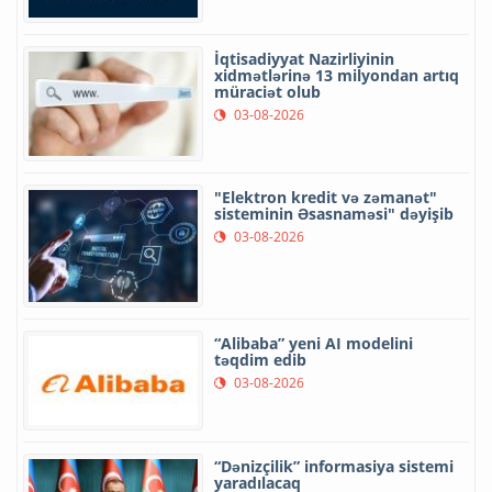
İqtisadiyyat Nazirliyinin
xidmətlərinə 13 milyondan artıq
müraciət olub
03-08-2026
"Elektron kredit və zəmanət"
sisteminin Əsasnaməsi" dəyişib
03-08-2026
“Alibaba” yeni AI modelini
təqdim edib
03-08-2026
“Dənizçilik” informasiya sistemi
yaradılacaq