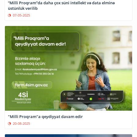
“Milli Proqram”da daha çox süni intellekt və data elminə
üstünlük verilib
07-05-2025
"Milli Proqram"a qeydiyyat davam edir
20-08-2025