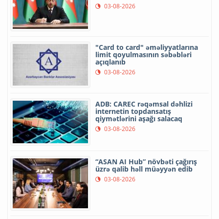
03-08-2026
"Card to card" əməliyyatlarına
limit qoyulmasının səbəbləri
açıqlanıb
03-08-2026
ADB: CAREC rəqəmsal dəhlizi
internetin topdansatış
qiymətlərini aşağı salacaq
03-08-2026
“ASAN AI Hub” növbəti çağırış
üzrə qalib həll müəyyən edib
03-08-2026