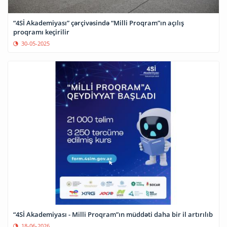
“4Sİ Akademiyası” çərçivəsində “Milli Proqram”ın açılış
proqramı keçirilir
30-05-2025
“4Sİ Akademiyası - Milli Proqram”ın müddəti daha bir il artırılıb
18-06-2026