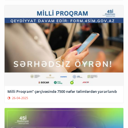
Milli Proqram” çərçivəsində 7500 nəfər təlimlərdən yararlanıb
26-04-2025