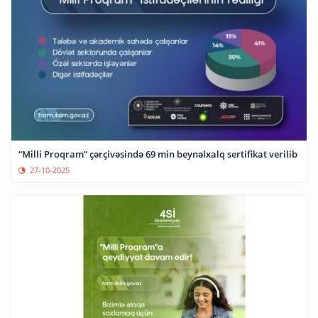
“Milli Proqram” çərçivəsində 69 min beynəlxalq sertifikat verilib
27-10-2025