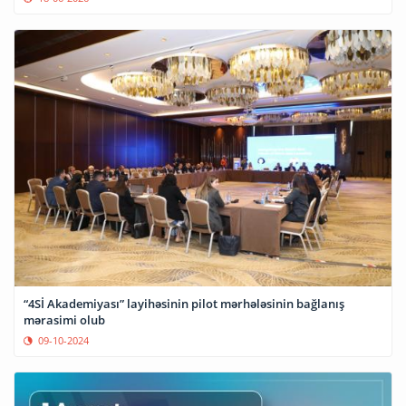
“4Sİ Akademiyası” layihəsinin pilot mərhələsinin bağlanış
mərasimi olub
09-10-2024