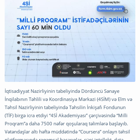
İqtisadiyyat Nazirliyinin tabeliyində Dördüncü Sənaye
İnqilabının Təhlili və Koordinasiya Mərkəzi (4SİM) və Elm və
Təhsil Nazirliyinin tabeliyində Təhsilin İnkişafı Fondunun
(TİF) birgə icra etdiyi “4Sİ Akademiyası” çərçivəsində “Milli
Proqram”a daha 7500 nəfər qoşularaq təlimlərə başlayıb.
Vətəndaşlar altı həftə müddətində “Coursera” onlayn təhsil
platformasında rəqəmsal bacarıqlar, süni intellekt, data