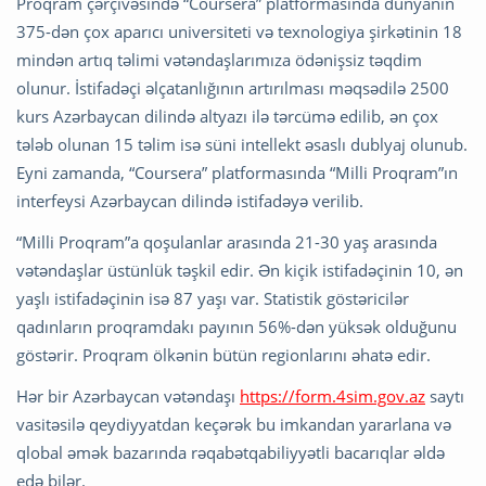
Proqram çərçivəsində “Coursera” platformasında dünyanın
375-dən çox aparıcı universiteti və texnologiya şirkətinin 18
mindən artıq təlimi vətəndaşlarımıza ödənişsiz təqdim
olunur. İstifadəçi əlçatanlığının artırılması məqsədilə 2500
kurs Azərbaycan dilində altyazı ilə tərcümə edilib, ən çox
tələb olunan 15 təlim isə süni intellekt əsaslı dublyaj olunub.
Eyni zamanda, “Coursera” platformasında “Milli Proqram”ın
interfeysi Azərbaycan dilində istifadəyə verilib.
“Milli Proqram”a qoşulanlar arasında 21-30 yaş arasında
vətəndaşlar üstünlük təşkil edir. Ən kiçik istifadəçinin 10, ən
yaşlı istifadəçinin isə 87 yaşı var. Statistik göstəricilər
qadınların proqramdakı payının 56%-dən yüksək olduğunu
göstərir. Proqram ölkənin bütün regionlarını əhatə edir.
Hər bir Azərbaycan vətəndaşı
https://form.4sim.gov.az
saytı
vasitəsilə qeydiyyatdan keçərək bu imkandan yararlana və
qlobal əmək bazarında rəqabətqabiliyyətli bacarıqlar əldə
edə bilər.