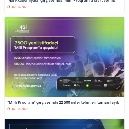
“4Sİ Akademiyası” çərçivəsində “Milli Proqram”a start verilib
02-04-2025
“Milli Proqram” çərçivəsində 22 500 nəfər təlimləri tamamlayıb
07-08-2025