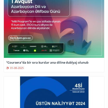
“Coursera”da bir sıra kurslar ana dilinə dublyaj olunub
01-08-2025