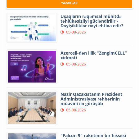
YAZARLAR
Uşaqların rəqəmsal mühitdə
təhlükəsizliyi gücləndirilir -
Dəyişikliklər nəyi ehtiva edir?
05-08-2026
Azercell-dən illik “ZengimCELL”
xidməti
05-08-2026
Nazir Qazaxıstanın Prezident
Administrasiyası rəhbərinin
müavini ilə görüşüb
05-08-2026
"Falcon 9" raketinin bir hissəsi