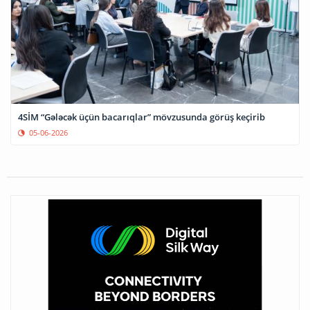
4SİM “Gələcək üçün bacarıqlar” mövzusunda görüş keçirib
05-06-2026