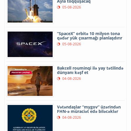
Ayla toqquşacaq
05-08-2026
“SpaceX” orbitə 10 milyon tona
qədər yük çıxarmağı planlaşdırır
05-08-2026
Bakcell rouminqi ilə yay tətilində
dünyanı kəşf et
04-08-2026
Vətəndaşlar “mygov” üzərindən
FHN-ə müraciət edə biləcəklər
04-08-2026