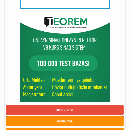
SON XƏBƏR
POPULYAR