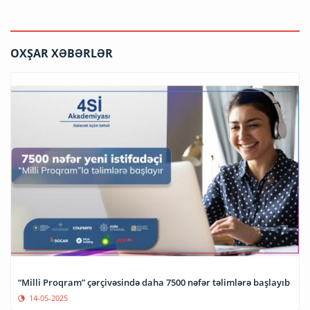
OXŞAR XƏBƏRLƏR
“Milli Proqram” çərçivəsində daha 7500 nəfər təlimlərə başlayıb
14-05-2025