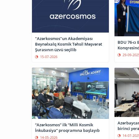
"Azərkosmos"un Akademiyası
BDU 76-cı 
Beynəlxalq Kosmik Təhsil Məşvərət
Konqresind
Şurasının üzvü seçilib
29-09-202
15-07-2026
Azərbaycan
“Azərkosmos” ilk “Milli Kosmik
birinci yer
İnkubasiya” proqramına başlayıb
14-07-202
14-05-2026