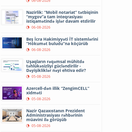
06-08-2026
Nazirlik: “Mobil notariat” tətbiqinin
“mygov”a tam inteqrasiyası
istiqamətində işlər davam etdirilir
06-08-2026
Beş İcra Hakimiyyəti İT sistemlərini
“Hökumət buludu”na köçürüb
06-08-2026
Uşaqların rəqəmsal mühitdə
təhlükəsizliyi gücləndirilir -
Dəyişikliklər nəyi ehtiva edir?
05-08-2026
Azercell-dən illik “ZengimCELL”
xidməti
05-08-2026
Nazir Qazaxıstanın Prezident
Administrasiyası rəhbərinin
müavini ilə görüşüb
05-08-2026