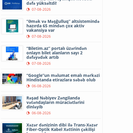
dəfə yüksəltdi!
07-08-2026
“Əmək və Məşğulluq” altsistemində
hazırda 65 mindən çox aktiv
vakansiya var
07-08-2026
“Biletim.az” portalı üzərindən
onlayn bilet alanların sayı 2
dəfəyədək artıb
07-08-2026
“Google”un məlumat emalı mərkəzi
Hindistanda etirazlara səbəb olub
06-08-2026
Rəşad Nəbiyev Zəngilanda
vətəndaşların müraciətlərini
dinləyib
06-08-2026
Xəzər dənizinin dibi ilə Trans-Xəzər
Fiber-Optik Kabel Xəttinin çəkilişi