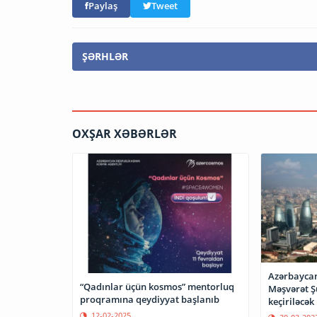
Paylaş
Tweet
ŞƏRHLƏR
OXŞAR XƏBƏRLƏR
Azərbaycan
“Qadınlar üçün kosmos” mentorluq
Məşvərət Şu
proqramına qeydiyyat başlanıb
keçiriləcək
12-02-2025