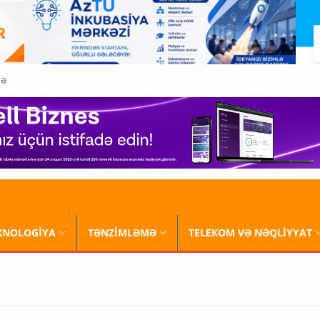
QƏ
XNOLOGİYA
TƏNZİMLƏMƏ
TELEKOM VƏ NƏQLİYYAT