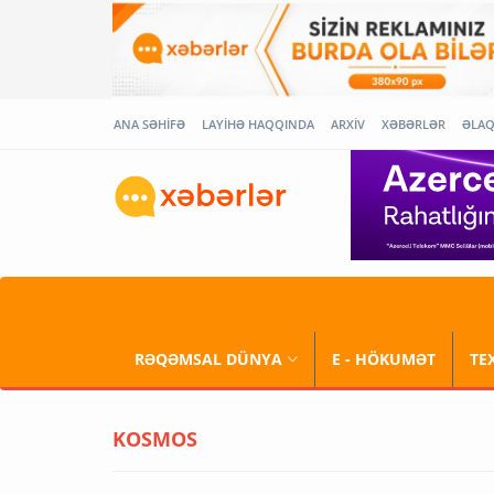
ANA SƏHİFƏ
LAYİHƏ HAQQINDA
ARXİV
XƏBƏRLƏR
ƏLA
RƏQƏMSAL DÜNYA
E - HÖKUMƏT
TE
KOSMOS