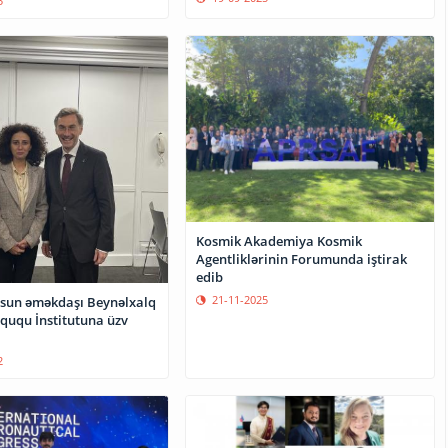
3
Kosmik Akademiya Kosmik
Agentliklərinin Forumunda iştirak
edib
21-11-2025
sun əməkdaşı Beynəlxalq
uqu İnstitutuna üzv
2