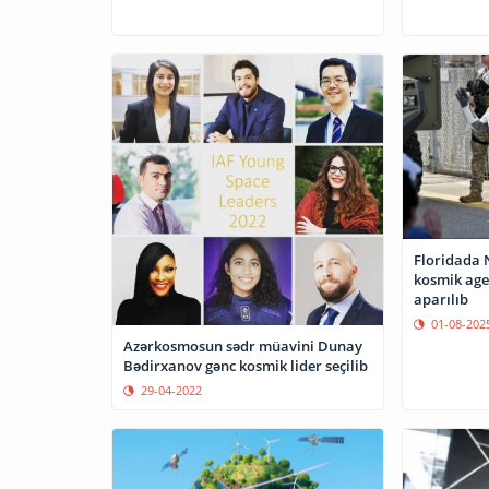
Floridada 
kosmik agen
aparılıb
01-08-202
Azərkosmosun sədr müavini Dunay
Bədirxanov gənc kosmik lider seçilib
29-04-2022