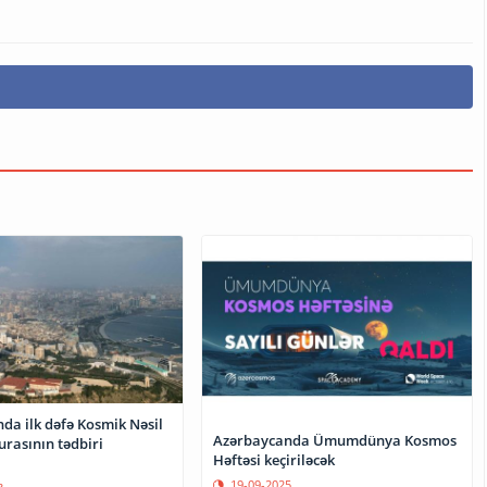
da ilk dəfə Kosmik Nəsil
Azərbaycanda Ümumdünya Kosmos
rasının tədbiri
Həftəsi keçiriləcək
19-09-2025