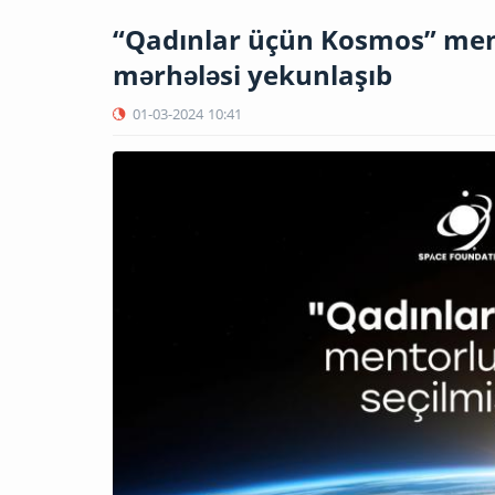
“Qadınlar üçün Kosmos” men
mərhələsi yekunlaşıb
01-03-2024
10:41