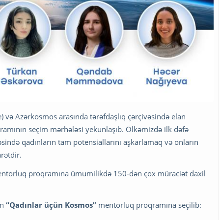
e) və Azərkosmos arasında tərəfdaşlıq çərçivəsində elan
amının seçim mərhələsi yekunlaşıb. Ölkəmizdə ilk dəfə
ində qadınların tam potensiallarını aşkarlamaq və onların
rətdir.
entorluq proqramına ümumilikdə 150-dən çox müraciət daxil
ın
“
Qadınlar üçün Kosmos”
mentorluq proqramına seçilib: