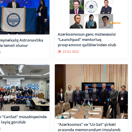
Azərkosmosun gənc mütəxəssisi
“Launchpad” mentorluq
Beynəlxalq Astronavtika
proqramının qaliblərindən olub
ə təmsil olunur
23-02-2022
5
 “CanSat” müsabiqəsində
ə layiq görülüb
“Azərkosmos” və “Uz-Sat” şirkəti
5
arasında memorandum imzalanıb