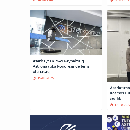
30-03-202
Azərbaycan 76-cı Beynəlxalq
Astronavtika Konqresində təmsil
olunacaq
15-01-2025
Azərkosmo
Kosmos Hüq
seçilib
12-10-202