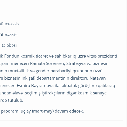
mütəxəssis
ütəxəssis
 tələbəsi
k Fondun kosmik ticarət və sahibkarlıq üzrə vitse-prezidenti
oqram meneceri Ramata Sörensen, Strategiya və biznesin
sının müxtəliflik və gender bərabərliyi qrupunun üzvü
 biznesin inkişafı departamentinin direktoru Natavan
meneceri Esmira Bayramova ilə təkbətək görüşlərə qatılaraq
Bundan əlavə, seçilmiş iştirakçıların digər kosmik sənaye
ərdə tutulub.
 proqramı üç ay (mart-may) davam edəcək.