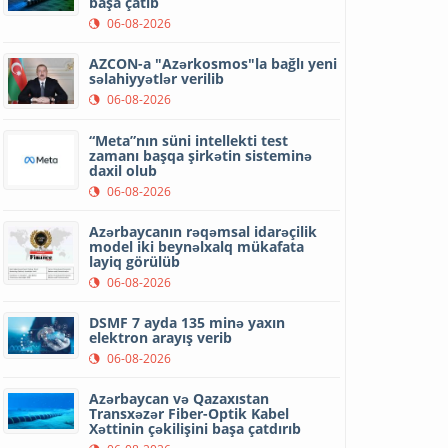
başa çatıb
06-08-2026
AZCON-a "Azərkosmos"la bağlı yeni
səlahiyyətlər verilib
06-08-2026
“Meta”nın süni intellekti test
zamanı başqa şirkətin sisteminə
daxil olub
06-08-2026
Azərbaycanın rəqəmsal idarəçilik
model iki beynəlxalq mükafata
layiq görülüb
06-08-2026
DSMF 7 ayda 135 minə yaxın
elektron arayış verib
06-08-2026
Azərbaycan və Qazaxıstan
Transxəzər Fiber-Optik Kabel
Xəttinin çəkilişini başa çatdırıb