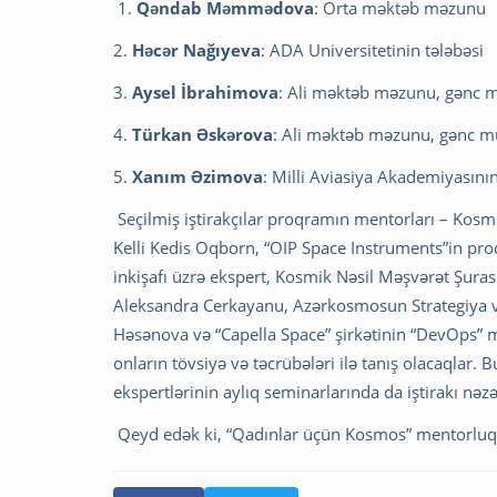
1.
Qəndab Məmmədova
: Orta məktəb məzunu
2.
Həcər Nağıyeva
: ADA Universitetinin tələbəsi
3.
Aysel İbrahimova
: Ali məktəb məzunu, gənc 
4.
Türkan Əskərova
: Ali məktəb məzunu, gənc m
5.
Xanım Əzimova
: Milli Aviasiya Akademiyasının
Seçilmiş iştirakçılar proqramın mentorları – Kosmi
Kelli Kedis Oqborn, “OIP Space Instruments”in pr
inkişafı üzrə ekspert, Kosmik Nəsil Məşvərət Şura
Aleksandra Cerkayanu, Azərkosmosun Strategiya və
Həsənova və “Capella Space” şirkətinin “DevOps” 
onların tövsiyə və təcrübələri ilə tanış olacaqlar. 
ekspertlərinin aylıq seminarlarında da iştirakı nəz
Qeyd edək ki, “Qadınlar üçün Kosmos” mentorluq