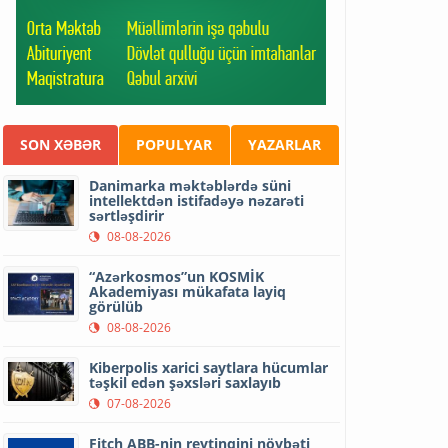
SON XƏBƏR
POPULYAR
YAZARLAR
Danimarka məktəblərdə süni
intellektdən istifadəyə nəzarəti
sərtləşdirir
08-08-2026
“Azərkosmos”un KOSMİK
Akademiyası mükafata layiq
görülüb
08-08-2026
Kiberpolis xarici saytlara hücumlar
təşkil edən şəxsləri saxlayıb
07-08-2026
Fitch ABB-nin reytinqini növbəti