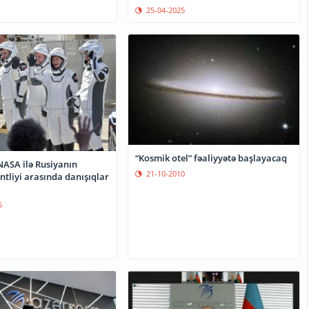
25-04-2025
“Kosmik otel” fəaliyyətə başlayacaq
NASA ilə Rusiyanın
21-10-2010
tliyi arasında danışıqlar
5